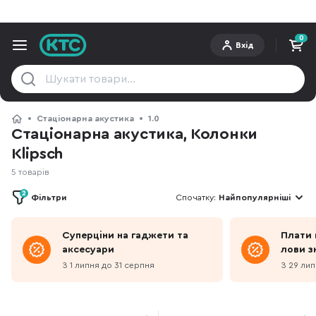
0
Вхід
Стаціонарна акустика
1.0
Стаціонарна акустика, Колонки
Klipsch
5 товарів
2
Фільтри
Спочатку:
Найпопулярніші
Суперціни на гаджети та
Плати 
аксесуари
лови з
З 1 липня до 31 серпня
З 29 лип