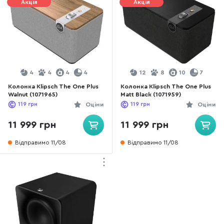
Акція
Акція
4
4
4
4
12
8
10
7
Колонка Klipsch The One Plus
Колонка Klipsch The One Plus
Walnut (1071965)
Matt Black (1071959)
119
грн
Оціни
119
грн
Оціни
11 999 грн
11 999 грн
Відправимо 11/08
Відправимо 11/08