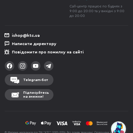
Call-центр працює по буднях з
9:00 до 20:00 та у вихідні з 9:00
до 20:00
ishop@ktc.ua
Написати директору
Повідомити про помилку на сайті
Telegram-бот
Підписуйтесь
на знижки!
© Мережа магазинів під ТМ "КТС" 2002-2026. Всі права захищені. Оголошена вартість