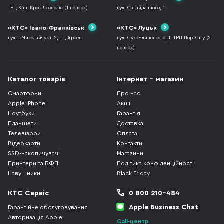
ТРЦ Кінг Крос Леополіс (1 поверх)
вул. Сагайдачного, 1
«КТС» Івано-Франківськ
«КТС» Луцьк
вул. І.Миколайчука, 2, ТЦ Арсен
вул. Сухомлинського, 1, ТРЦ ПортCity (2
поверх)
Каталог товарів
Інтернет - магазин
Смартфони
Про нас
Apple iPhone
Акції
Ноутбуки
Гарантія
Планшети
Доставка
Телевізори
Оплата
Відеокарти
Контакти
SSD-накопичувачі
Магазини
Принтери та БФП
Політика конфіденційності
Навушники
Black Friday
КТС Сервіс
0 800 210-484
Apple Business Chat
Гарантійне обслуговування
Авторизація Apple
Call-центр