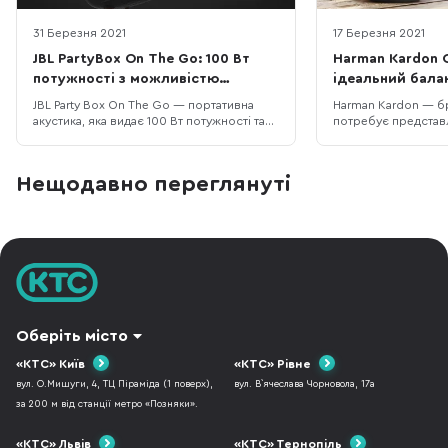
31 Березня 2021
17 Березня 2021
JBL PartyBox On The Go: 100 Вт
Harman Kardon C
потужності з можливістю
ідеальний бала
підключення мікрофона та гітари
портативністю 
JBL Party Box On The Go — портативна
Harman Kardon — бр
акустика, яка видає 100 Вт потужності та
потребує представ
ідеально підходить для виходів на
ними познайомилис
природу і атмосферних зустрічей друзів.
на вашому ноутбуці
В комплекті є радіомікрофон, а також ви
Harman Kardon” або
Нещодавно переглянуті
можете підключити до колонки
напис побачили на 
електрогітару чи акустичну зі
свого авто. Harman
звукознімачем. Колонка була
компанія Samsung. 
представлена ще на по
бренд у
Оберіть місто
«КТС» Київ
«КТС» Рівне
вул. О.Мишуги, 4, ТЦ Піраміда (1 поверх),
вул. В`ячеслава Чорновола, 17а
за 200 м від станції метро «Позняки».
«КТС» Львів
«КТС» Тернопіль