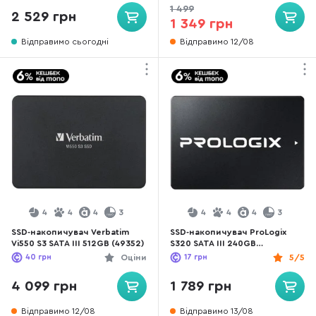
1 499
2 529 грн
1 349 грн
Відправимо сьогодні
Відправимо 12/08
4
4
4
3
4
4
4
3
SSD-накопичувач Verbatim
SSD-накопичувач ProLogix
Vi550 S3 SATA III 512GB (49352)
S320 SATA III 240GB
(PRO240GS320)
40
грн
Оціни
17
грн
5/5
4 099 грн
1 789 грн
Відправимо 12/08
Відправимо 13/08