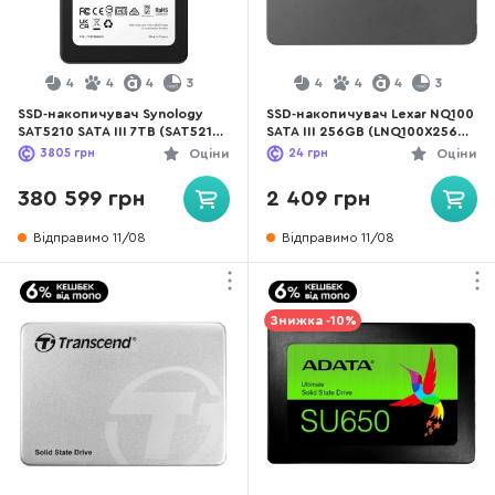
4
4
4
3
4
4
4
3
SSD-накопичувач Synology
SSD-накопичувач Lexar NQ100
SAT5210 SATA III 7TB (SAT5210-
SATA III 256GB (LNQ100X256G-
7000G)
RNNNG)
3805
грн
Оціни
24
грн
Оціни
380 599 грн
2 409 грн
Відправимо 11/08
Відправимо 11/08
Знижка -10%