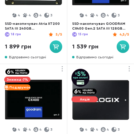
4
4
4
3
4
4
4
3
SSD-накопичувач Atria XT200
SSD-накопичувач GOODRAM
SATA III 240GB
CX400 Gen.2 SATA III 128GB
(ATSATXT200/240)
(SSDPR-CX400-128-G2)
18
грн
5/5
15
грн
4,5/5
1 899 грн
1 539 грн
Відправимо сьогодні
Відправимо сьогодні
Знижка -7%
Подарунок
Акція
4
4
4
3
4
4
4
3