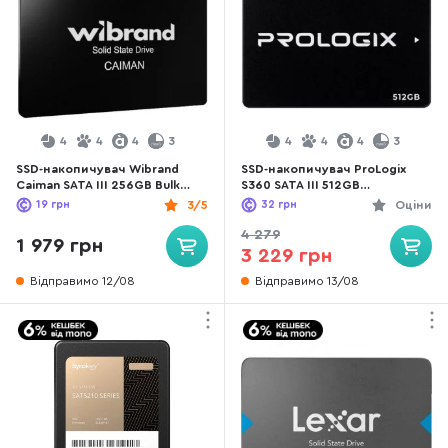
4
4
4
3
4
4
4
3
SSD-накопичувач Wibrand
SSD-накопичувач ProLogix
Caiman SATA III 256GB Bulk
S360 SATA III 512GB
(WI2.5SSD/CA256GB)
(PRO512GS360)
19
грн
3/5
32
грн
Оціни
4 279
1 979 грн
3 229 грн
Відправимо 12/08
Відправимо 13/08