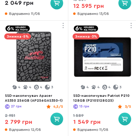
2 049 грн
12 595 грн
Відправимо 11/08
Відправимо 13/08
Знижка -5%
Знижка -3%
4
4
4
3
4
4
4
3
SSD-накопичувач Apacer
SSD-накопичувач Patriot P210
AS350 256GB (AP256GAS350-1)
128GB (P210S128G25)
27
грн
4,5/5
15
грн
3/5
2 951
1 589
2 799 грн
1 549 грн
Відправимо 12/08
Відправимо 11/08