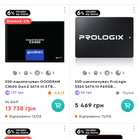
Знижка -6%
4
4
4
3
4
4
4
3
SSD-накопичувач GOODRAM
SSD-накопичувач ProLogix
CX400 Gen.2 SATA III 2TB
S320 SATA III 960GB
(SSDPR-CX400-02T-G2)
(PRO960GS320)
137
грн
4,5/5
54
грн
Оціни
14 549
5 469 грн
13 738 грн
Відправимо 13/08
Відправимо 13/08