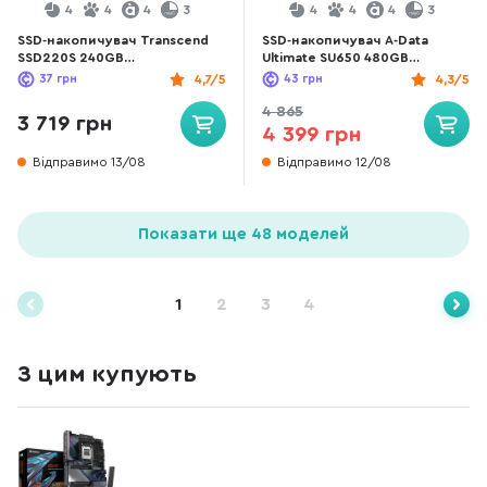
4
4
4
3
4
4
4
3
SSD-накопичувач Transcend
SSD-накопичувач A-Data
SSD220S 240GB
Ultimate SU650 480GB
(TS240GSSD220S)
ASU650SS-480GT-R
37
грн
4,7/5
43
грн
4,3/5
4 865
3 719 грн
4 399 грн
Відправимо 13/08
Відправимо 12/08
Показати ще 48 моделей
1
2
3
4
З цим купують