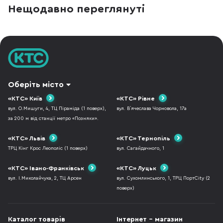
конфігурацію ігрового ПК, який
накопичувачів для P
Нещодавно переглянуті
дозволить не лише пограти з комфортом,
просте і безпробл
але й стрімити ігри на популярні
місткості для вашої
платформи. Корпус ASUS A23 Plus, блок
Проте не варто бр
живлення
в надії, що для P
Оберіть місто
«КТС» Київ
«КТС» Рівне
вул. О.Мишуги, 4, ТЦ Піраміда (1 поверх),
вул. В`ячеслава Чорновола, 17а
за 200 м від станції метро «Позняки».
«КТС» Львів
«КТС» Тернопіль
ТРЦ Кінг Крос Леополіс (1 поверх)
вул. Сагайдачного, 1
«КТС» Івано-Франківськ
«КТС» Луцьк
вул. І.Миколайчука, 2, ТЦ Арсен
вул. Сухомлинського, 1, ТРЦ ПортCity (2
поверх)
Каталог товарів
Інтернет - магазин