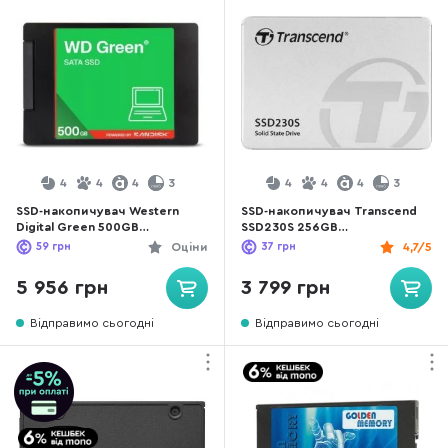
4
4
4
3
4
4
4
3
SSD-накопичувач Western
SSD-накопичувач Transcend
Digital Green 500GB
SSD230S 256GB
(WDS500G5G0A)
(TS256GSSD230S)
59
грн
Оціни
37
грн
4,7/5
5 956 грн
3 799 грн
Відправимо сьогодні
Відправимо сьогодні