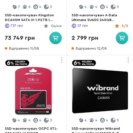
7
5
4
3
4
4
4
3
SSD-накопичувач Kingston
SSD-накопичувач A-Data
DC600M SATA III 1.92TB (
Ultimate SU650 240GB
SEDC600M/1920G)
(ASU650SS-240GT-R)
737
грн
Оціни
27
грн
5/5
73 749 грн
2 799 грн
Відправимо 11/08
Відправимо 12/08
4
4
4
3
4
4
4
3
SSD-накопичувач OCPC XTL-
SSD-накопичувач Wibrand