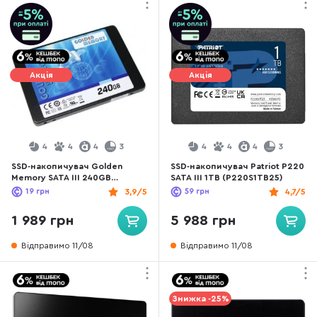
Акція
Акція
4
4
4
3
4
4
4
3
SSD-накопичувач Golden
SSD-накопичувач Patriot P220
Memory SATA III 240GB
SATA III 1TB (P220S1TB25)
(GMSSD240GB)
19
грн
3,9/5
59
грн
4,7/5
1 989 грн
5 988 грн
Відправимо 11/08
Відправимо 11/08
Знижка -25%