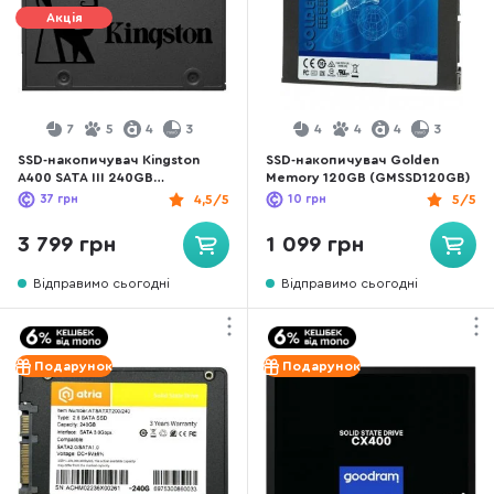
Акція
7
5
4
3
4
4
4
3
SSD-накопичувач Kingston
SSD-накопичувач Golden
A400 SATA III 240GB
Memory 120GB (GMSSD120GB)
(SA400S37/240G)
37
грн
4,5/5
10
грн
5/5
3 799 грн
1 099 грн
Відправимо сьогодні
Відправимо сьогодні
Подарунок
Подарунок