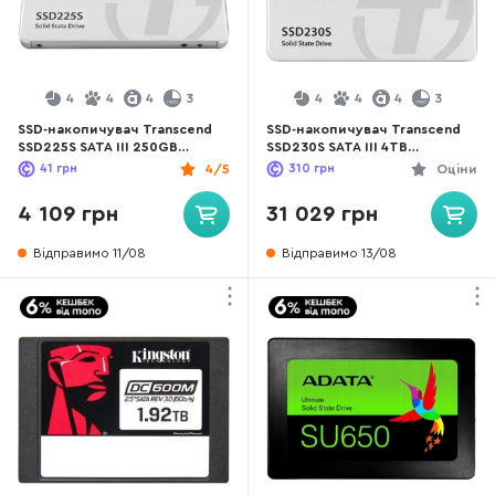
4
4
4
3
4
4
4
3
SSD-накопичувач Transcend
SSD-накопичувач Transcend
SSD225S SATA III 250GB
SSD230S SATA III 4TB
(TS250GSSD225S)
(TS4TSSD230S)
41
грн
4/5
310
грн
Оціни
4 109 грн
31 029 грн
Відправимо 11/08
Відправимо 13/08