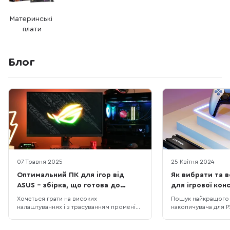
Материнські 
плати
Блог
07 Травня 2025
25 Квітня 2024
Оптимальний ПК для ігор від
Як вибрати та 
ASUS – збірка, що готова до
для ігрової конс
S.T.A.L.K.E.R. 2 і не тільки
Хочеться грати на високих
Пошук найкращого 
налаштуваннях і з трасуванням променів
накопичувача для P
у S.T.A.L.K.E.R. 2, але старе залізо вже не
складним завдання
тягне? Ми підібрали відносно недорогу
вибір: на ринку є б