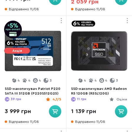
2 059 грн
Відправимо 11/08
Відправимо 11/08
Акція
4
4
4
3
4
4
4
3
SSD-накопичувач Patriot P220
SSD-накопичувач AMD Radeon
SATA III 512GB (P220S512G25)
R5 120GB (R5SL120G)
39
грн
4,7/5
11
грн
Оціни
3 999 грн
1 139 грн
Відправимо 11/08
Відправимо 11/08