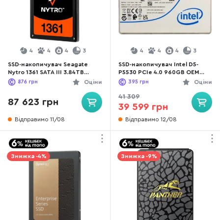
4
4
4
3
4
4
4
3
SSD-накопичувач Seagate
SSD-накопичувач Intel D5-
Nytro 1361 SATA III 3.84TB
P5530 PCIe 4.0 960GB OEM
(XA3840LE10006)
(SSDPF2KX960HZN1)
876
грн
Оціни
395
грн
Оціни
41 309
87 623 грн
39 599 грн
Відправимо 11/08
Відправимо 12/08
Знижка -4%
Знижка -9%