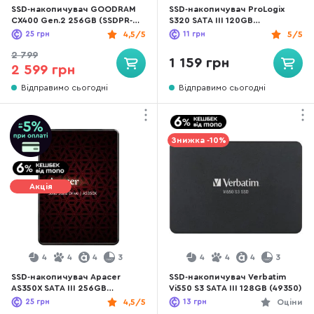
SSD-накопичувач GOODRAM
SSD-накопичувач ProLogix
CX400 Gen.2 256GB (SSDPR-
S320 SATA III 120GB
CX400-256-G2)
(PRO120GS320)
25
грн
4,5/5
11
грн
5/5
2 799
1 159 грн
2 599 грн
Відправимо сьогодні
Відправимо сьогодні
Знижка -10%
Акція
4
4
4
3
4
4
4
3
SSD-накопичувач Apacer
SSD-накопичувач Verbatim
AS350X SATA III 256GB
Vi550 S3 SATA III 128GB (49350)
(AP256GAS350XR-1)
25
грн
4,5/5
13
грн
Оціни