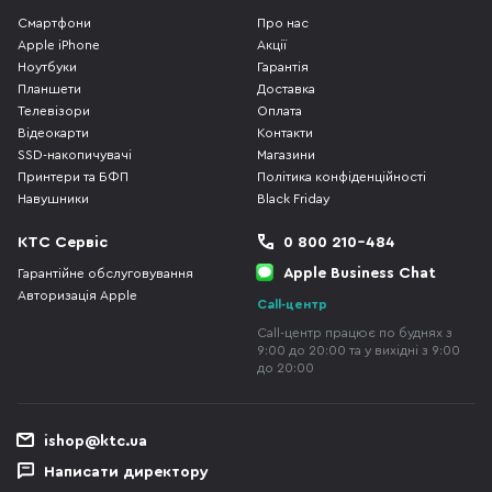
Смартфони
Про нас
Apple iPhone
Акції
Ноутбуки
Гарантія
Планшети
Доставка
Телевізори
Оплата
Відеокарти
Контакти
SSD-накопичувачі
Магазини
Принтери та БФП
Політика конфіденційності
Навушники
Black Friday
КТС Сервіс
0 800 210-484
Apple Business Chat
Гарантійне обслуговування
Авторизація Apple
Call-центр
Call-центр працює по буднях з
9:00 до 20:00 та у вихідні з 9:00
до 20:00
ishop@ktc.ua
Написати директору