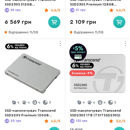
SSD230S 512GB
SSD230S Premium 128GB
(TS512GSSD230S)
(TS128GSSD230S)
65
грн
4,6/5
21
грн
4,4/5
6 569 грн
2 109 грн
Відправимо 11/08
Відправимо 11/08
Знижка -9%
4
4
4
3
4
4
4
3
SSD-накопичувач Transcend
SSD-накопичувач Transcend
SSD220S Premium 120GB
SSD230S 1TB (TS1TSSD230S)
(TS120GSSD220S)
20
грн
4,5/5
125
грн
3,2/5
13 809