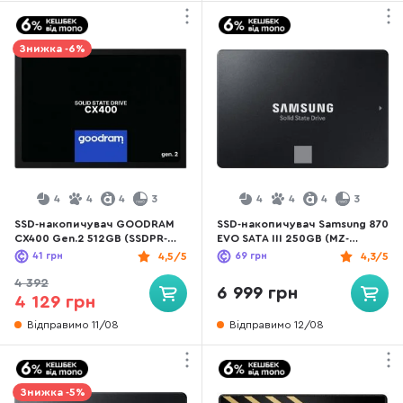
Знижка -6%
4
4
4
3
4
4
4
3
SSD-накопичувач GOODRAM
SSD-накопичувач Samsung 870
CX400 Gen.2 512GB (SSDPR-
EVO SATA III 250GB (MZ-
CX400-512-G2)
77E250BW)
41
грн
4,5/5
69
грн
4,3/5
4 392
6 999 грн
4 129 грн
Відправимо 11/08
Відправимо 12/08
Знижка -5%