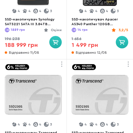
4
4
4
3
4
4
4
3
SSD-накопичувач Synology
SSD-накопичувач Apacer
SAT5221 SATA III 3.84TB
AS340 Panther 120GB
(SAT5221-3840G)
(AP120GAS340G-1)
1889
грн
Оціни
14
грн
3,2/5
196 238
1 656
188 999 грн
1 499 грн
Відправимо 11/08
Відправимо 12/08
4
4
4
3
4
4
4
3
SSD-накопичувач Transcend
SSD-накопичувач Transcend