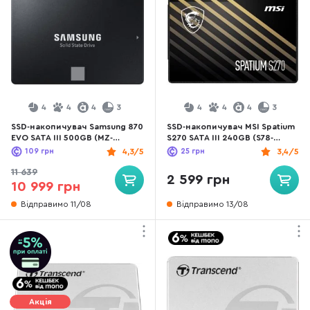
4
4
4
3
4
4
4
3
SSD-накопичувач Samsung 870
SSD-накопичувач MSI Spatium
EVO SATA III 500GB (MZ-
S270 SATA III 240GB (S78-
77E500BW)
440N070-P83)
109
грн
4,3/5
25
грн
3,4/5
11 639
2 599 грн
10 999 грн
Відправимо 11/08
Відправимо 13/08
Акція