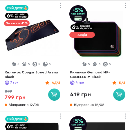
Знижка -11%
Акція
5
5
5
5
5
3
5
Килимок Cougar Speed Arena
Килимок Gembird MP-
Black
GAMELED-M Black
7
грн
4,7/5
4
грн
5/5
899
419 грн
799 грн
Відправимо 12/08
Відправимо 12/08