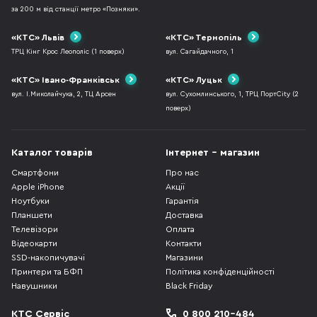
за 200 м від станції метро «Позняки».
«КТС» Львів
«КТС» Тернопіль
ТРЦ Кінг Крос Леополіс (1 поверх)
вул. Сагайдачного, 1
«КТС» Івано-Франківськ
«КТС» Луцьк
вул. І.Миколайчука, 2, ТЦ Арсен
вул. Сухомлинського, 1, ТРЦ ПортCity (2
поверх)
Каталог товарів
Інтернет - магазин
Смартфони
Про нас
Apple iPhone
Акції
Ноутбуки
Гарантія
Планшети
Доставка
Телевізори
Оплата
Відеокарти
Контакти
SSD-накопичувачі
Магазини
Принтери та БФП
Політика конфіденційності
Навушники
Black Friday
КТС Сервіс
0 800 210-484