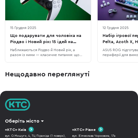
15 Грудня 2025
12 Грудня 2025
Що подарувати для чоловіка на
Набір ігрової п
Різдво і Новий рік: 15 ідей на
Pelta, Azoth X, H
будь-який бюджет
Sheath II XXL
Наближаються Різдво й Новий рік, а
ASUS ROG підготув
разом із ними — класичне питання: що
периферії для вимо
подарувати чоловіку, щоб це було і “вау”,
ентузіастів. До ньо
і справді корисно. У цій підбірці ми
пристрої: гарнітура
зібрали 15 техно-ідей під різні сценарії
ROG Azoth X, миша 
Нещодавно переглянуті
життя: для геймера, офісного працівника,
килимок ROG Sheath
спортсмена, меломана та любителя
покривають всі по
подорожей. Тут немає випадкових по
ігрового сетапу – в
Оберіть місто
«КТС» Київ
«КТС» Рівне
вул. О.Мишуги, 4, ТЦ Піраміда (1 поверх),
вул. В`ячеслава Чорновола, 17а