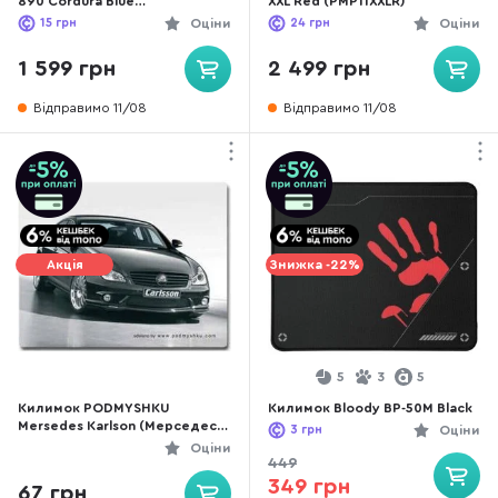
890 Cordura Blue
XXL Red (PMP11XXLR)
(PGWEGMUP007)
15
грн
Оціни
24
грн
Оціни
1 599 грн
2 499 грн
Відправимо 11/08
Відправимо 11/08
Акція
Знижка -22%
5
3
5
Килимок PODMYSHKU
Килимок Bloody BP-50M Black
Mersedes Karlson (Мерседес-
3
грн
Оціни
Карлсон)
Оціни
449
349 грн
67 грн