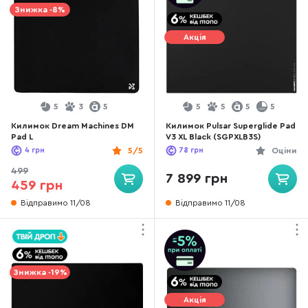
Знижка -8%
Акція
5
3
5
5
5
5
5
Килимок Dream Machines DM
Килимок Pulsar Superglide Pad
Pad L
V3 XL Black (SGPXLB3S)
4
грн
5/5
78
грн
Оціни
499
7 899 грн
459 грн
Відправимо 11/08
Відправимо 11/08
Знижка -19%
Акція