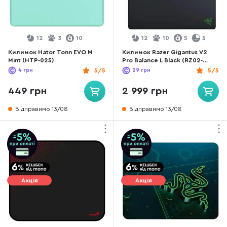
12
3
10
12
10
5
5
Килимок Hator Tonn EVO M
Килимок Razer Gigantus V2
Mint (HTP-025)
Pro Balance L Black (RZ02-
05490600-R3M1)
4
грн
5/5
29
грн
5/5
449 грн
2 999 грн
Відправимо 13/08
Відправимо 13/08
Акція
Акція