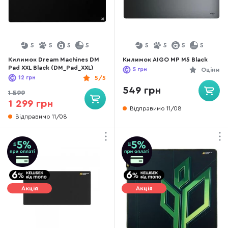
5
5
5
5
5
5
5
5
Килимок Dream Machines DM
Килимок AIGO MP M5 Black
Pad XXL Black (DM_Pad_XXL)
5
грн
Оціни
12
грн
5/5
549 грн
1 599
1 299 грн
Відправимо 11/08
Відправимо 11/08
Акція
Акція