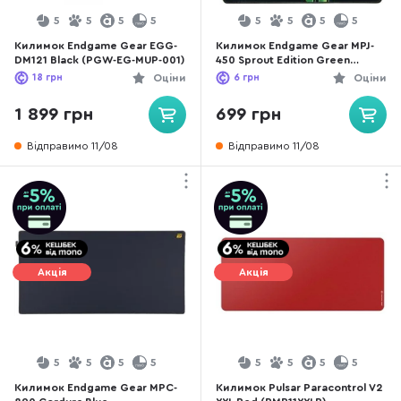
5
5
5
5
5
5
5
5
Килимок Endgame Gear EGG-
Килимок Endgame Gear MPJ-
DM121 Black (PGW-EG-MUP-001)
450 Sprout Edition Green
(PGWEGMUP009)
18
грн
Оціни
6
грн
Оціни
1 899 грн
699 грн
Відправимо 11/08
Відправимо 11/08
Акція
Акція
5
5
5
5
5
5
5
5
Килимок Endgame Gear MPC-
Килимок Pulsar Paracontrol V2