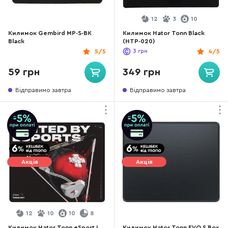
12
3
10
Килимок Gembird MP-S-BK
Килимок Hator Tonn Black
Black
(HTP-020)
5/5
3
грн
4/5
59 грн
349 грн
Відправимо завтра
Відправимо завтра
Акція
Акція
12
10
10
8
Килимок Hator Tonn eSport L
Килимок Hator Tonn EVO S Box