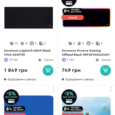
Акція
10
8
5
5
5
5
5
5
Килимок Logitech G840 Black
Килимок Proove Gaming
(943-000778)
Offland Black (MPOF00022401)
18
грн
Оціни
7
грн
Оціни
1 849 грн
749 грн
Відправимо завтра
Відправимо завтра