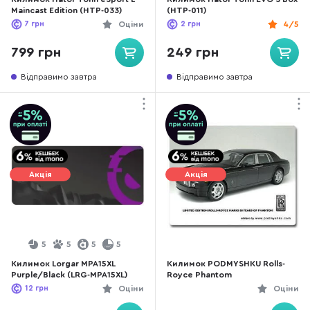
Maincast Edition (HTP-033)
(HTP-011)
7
грн
Оціни
2
грн
4/5
799 грн
249 грн
Відправимо завтра
Відправимо завтра
Акція
Акція
5
5
5
5
Килимок Lorgar MPA15XL
Килимок PODMYSHKU Rolls-
Purple/Black (LRG-MPA15XL)
Royce Phantom
12
грн
Оціни
Оціни