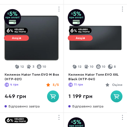
Акція
Акція
12
3
10
12
10
10
8
Килимок Hator Tonn EVO M Box
Килимок Hator Tonn EVO XXL
(HTP-021)
Black (HTP-041)
4
грн
5/5
11
грн
Оціни
449 грн
1 199 грн
Відправимо завтра
Відправимо завтра