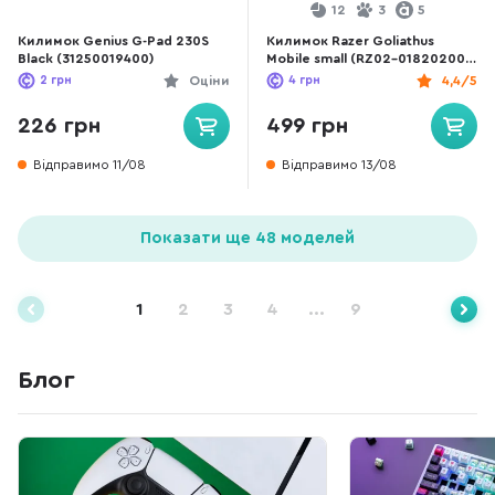
12
3
5
Килимок Genius G-Pad 230S
Килимок Razer Goliathus
Black (31250019400)
Mobile small (RZ02-01820200-
R3M1)
2
грн
Оціни
4
грн
4,4/5
226 грн
499 грн
Відправимо 11/08
Відправимо 13/08
Показати ще 48 моделей
1
2
3
4
...
9
Блог