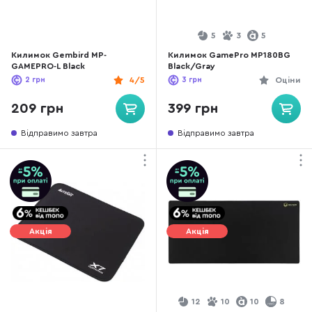
5
3
5
Килимок Gembird MP-
Килимок GamePro MP180BG
GAMEPRO-L Black
Black/Gray
2
грн
4/5
3
грн
Оціни
209 грн
399 грн
Відправимо завтра
Відправимо завтра
Акція
Акція
12
10
10
8