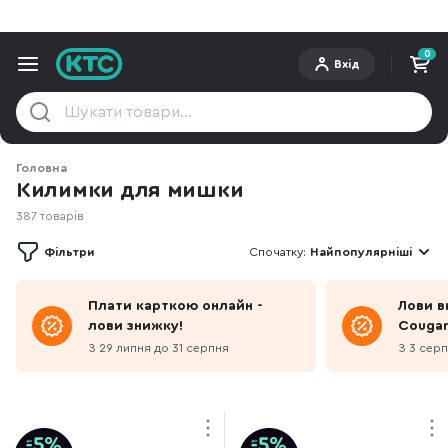
0
Вхід
Головна
Килимки для мишки
387 товарів
Фільтри
Спочатку:
Найпопулярніші
Плати карткою онлайн -
Лови в
лови знижку!
Couga
З 29 липня до 31 серпня
З 3 серп