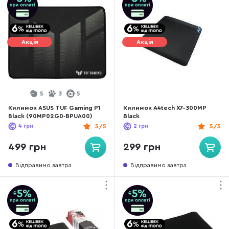
Акція
Акція
5
3
5
Килимок ASUS TUF Gaming P1
Килимок A4tech X7-300MP
Black (90MP02G0-BPUA00)
Black
4
грн
5/5
2
грн
5/5
499 грн
299 грн
Відправимо завтра
Відправимо завтра