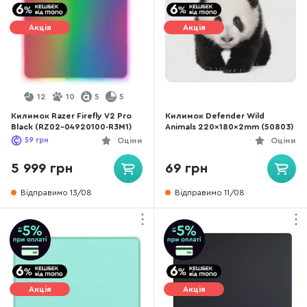
Акція
Акція
12
10
5
5
Килимок Razer Firefly V2 Pro
Килимок Defender Wild
Black (RZ02-04920100-R3M1)
Animals 220x180x2mm (50803)
59
грн
Оціни
Оціни
5 999 грн
69 грн
Відправимо 13/08
Відправимо 11/08
Акція
Акція