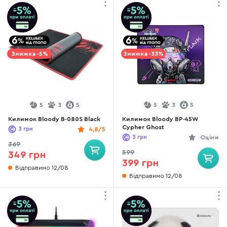
Знижка -5%
Знижка -33%
5
3
5
5
3
5
Килимок Bloody B-080S Black
Килимок Bloody BP-45W
Cypher Ghost
3
грн
4,8/5
3
грн
Оціни
369
599
349 грн
399 грн
Відправимо 12/08
Відправимо 12/08