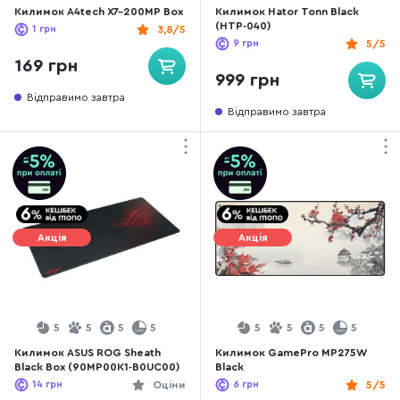
Килимок A4tech X7-200MP Box
Килимок Hator Tonn Black
(HTP-040)
1
грн
3,8/5
9
грн
5/5
169 грн
999 грн
Відправимо завтра
Відправимо завтра
Акція
Акція
5
5
5
5
5
5
5
5
Килимок ASUS ROG Sheath
Килимок GamePro MP275W
Black Box (90MP00K1-B0UC00)
Black
14
грн
Оціни
6
грн
5/5