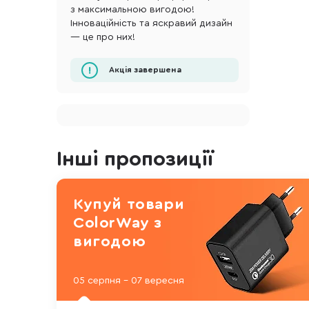
з максимальною вигодою!
Інноваційність та яскравий дизайн
— це про них!
Акція завершена
Інші пропозиції
Купуй товари
ColorWay з
вигодою
05 серпня - 07 вересня