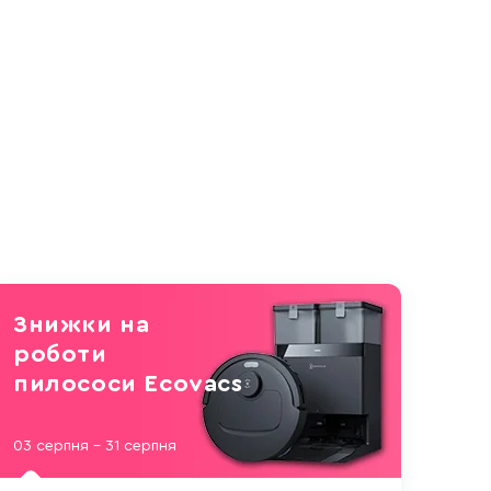
Знижки на
роботи
пилососи Ecovacs
03 серпня - 31 серпня