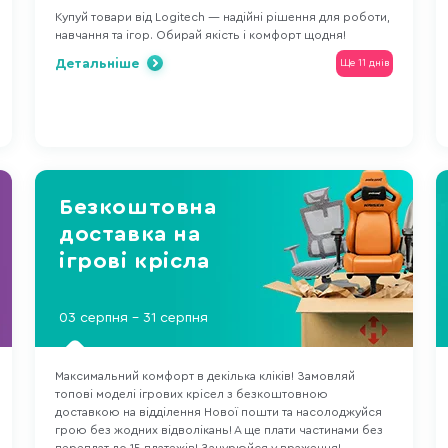
Купуй товари від Logitech — надійні рішення для роботи,
навчання та ігор. Обирай якість і комфорт щодня!
Детальніше
Ще 11 днів
Безкоштовна
доставка на
ігрові крісла
03 серпня - 31 серпня
Максимальний комфорт в декілька кліків! Замовляй
топові моделі ігрових крісел з безкоштовною
доставкою на відділення Нової пошти та насолоджуйся
грою без жодних відволікань! А ще плати частинами без