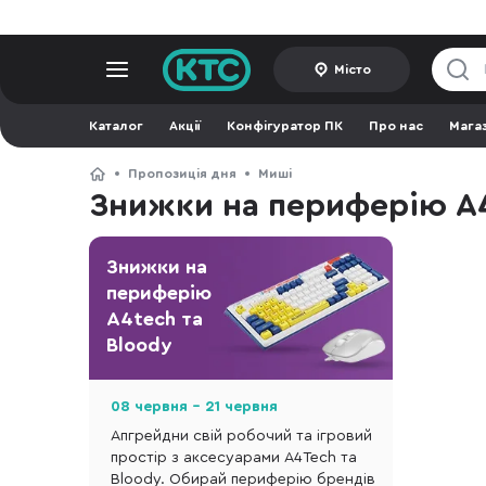
Місто
Каталог
Акції
Конфігуратор ПК
Про нас
Мага
Пропозиція дня
Миші
Знижки на периферію A4
Знижки на
периферію
A4tech та
Bloody
08 червня - 21 червня
Апгрейдни свій робочий та ігровий
простір з аксесуарами A4Tech та
Bloody. Обирай периферію брендів