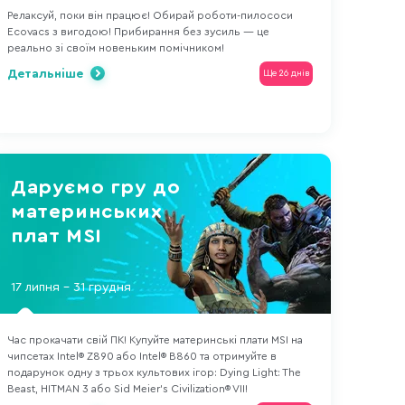
Релаксуй, поки він працює! Обирай роботи-пилососи
Ecovacs з вигодою! Прибирання без зусиль — це
реально зі своїм новеньким помічником!
Детальніше
Ще 26 днів
Даруємо гру до
материнських
плат MSI
17 липня - 31 грудня
Час прокачати свій ПК! Купуйте материнські плати MSI на
чипсетах Intel® Z890 або Intel® B860 та отримуйте в
подарунок одну з трьох культових ігор: Dying Light: The
Beast, HITMAN 3 або Sid Meier's Civilization® VII!