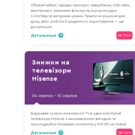
Обирай кабелі, зарядні пристрої, павербанки, USB-хаби,
автотримачі, мережеві фільтри та інші аксесуари
ColorWay за вигідними цінами. Практичні рішення для
дому, авто, роботи й щоденного користування — ще
доступніше!
Детальніше
Ще 33 дні
Знижки на
телевізори
Hisense
04 серпня - 10 серпня
Відкривай сучасні можливості TV в один клік! Купуй
телевізори Hisense з максимальною вигодою та
насолоджуйся яскравим контентом у Full HD на повну!
Детальніше
Ще 5 днів