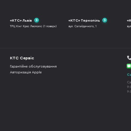
«КТС» Львів
«КТС» Тернопіль
«К
ТРЦ Кінг Крос Леополіс (1 поверх)
вул. Сагайдачного, 1
ву
КТС Сервіс
Гарантійне обслуговування
Авторизація Apple
Ca
Ca
9:
9: