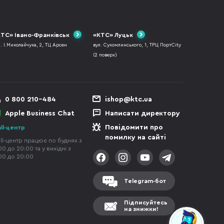
ТС» Івано-Франківськ
«КТС» Луцьк
л. І.Миколайчука, 2, ТЦ Арсен
вул. Сухомлинського, 1, ТРЦ ПортCity
(2 поверх)
0 800 210-484
ishop@ktc.ua
Apple Business Chat
Написати директору
Повідомити про
ll-центр
помилку на сайті
ll-центр працює по буднях з
00 до 20:00 та у вихідні з
00 до 20:00
Telegram-бот
Підписуйтесь
на знижки!