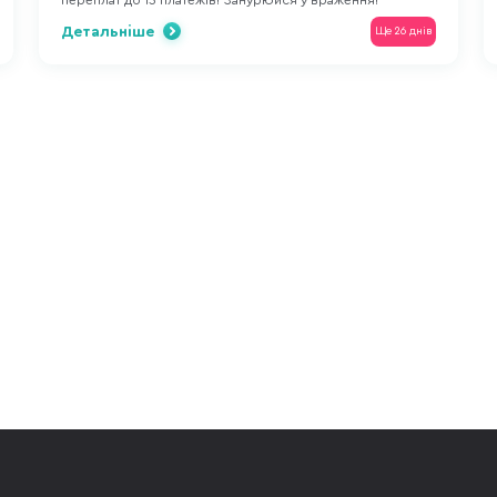
переплат до 15 платежів! Занурюйся у враження!
Детальніше
Ще 26 днів