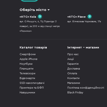
Оберіть місто
«КТС» Київ
«КТС» Рівне
вул. О.Мишуги, 4, ТЦ Піраміда (1
вул. В`ячеслава Чорновола, 17а
поверх), за 200 м від станції метро
«Позняки».
Каталог товарів
Інтернет - магазин
Смартфони
Про нас
Apple iPhone
Акції
Ноутбуки
Гарантія
Планшети
Доставка
Телевізори
Оплата
Відеокарти
Контакти
SSD-накопичувачі
Магазини
Принтери та БФП
Політика конфіденційності
Навушники
Black Friday