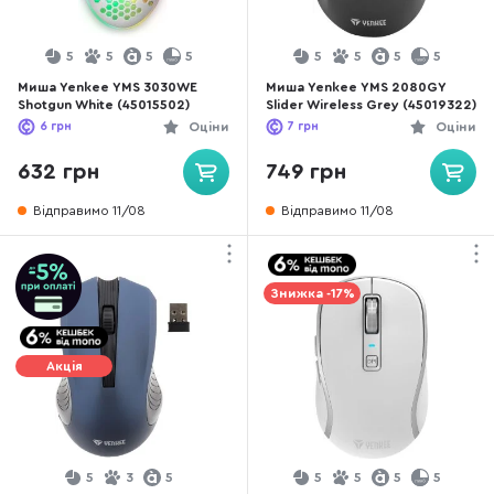
5
5
5
5
5
5
5
5
Миша Yenkee YMS 3030WE
Миша Yenkee YMS 2080GY
Shotgun White (45015502)
Slider Wireless Grey (45019322)
6
грн
Оціни
7
грн
Оціни
632 грн
749 грн
Відправимо 11/08
Відправимо 11/08
Знижка -17%
Акція
5
3
5
5
5
5
5