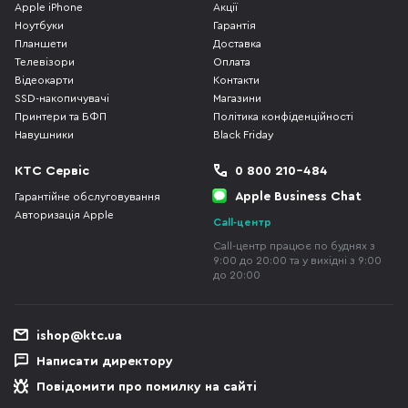
Apple iPhone
Акції
Ноутбуки
Гарантія
Планшети
Доставка
Телевізори
Оплата
Відеокарти
Контакти
SSD-накопичувачі
Магазини
Принтери та БФП
Політика конфіденційності
Навушники
Black Friday
КТС Сервіс
0 800 210-484
Apple Business Chat
Гарантійне обслуговування
Авторизація Apple
Call-центр
Call-центр працює по буднях з
9:00 до 20:00 та у вихідні з 9:00
до 20:00
ishop@ktc.ua
Написати директору
Повідомити про помилку на сайті