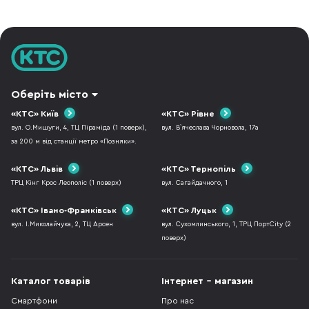
зрозуміти, що ви шукаєте. ДИЗАЙН ТА
біль і своє робоче 
ЕРГОНОМІКА Передусім миша має
порадами колег не
відповідати ва
використовувати с
Оберіть місто
«КТС» Київ
«КТС» Рівне
вул. О.Мишуги, 4, ТЦ Піраміда (1 поверх),
вул. В`ячеслава Чорновола, 17а
за 200 м від станції метро «Позняки».
«КТС» Львів
«КТС» Тернопіль
ТРЦ Кінг Крос Леополіс (1 поверх)
вул. Сагайдачного, 1
«КТС» Івано-Франківськ
«КТС» Луцьк
вул. І.Миколайчука, 2, ТЦ Арсен
вул. Сухомлинського, 1, ТРЦ ПортCity (2
поверх)
Каталог товарів
Інтернет - магазин
Смартфони
Про нас