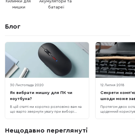
Килимки для 
Акумулятори та 
мишки
батареї
Блог
30 Листопада 2020
12 Липня 2018
Як вибрати мишку для ПК чи
Секрети комп’ют
ноутбука?
шкоди може за
аксесуар?
В цій статті ми коротко розповімо вам на
Протягом двох остан
що варто звернути увагу при виборі
щоденний користув
мишки для ноутбука чи ПК і пояснимо
зіштовхнулася із 
деякі характеристики, які мають при
проблемою - почал
виборі визначальне значення. Це
зап’ястя. Позаяк у
Нещодавно переглянуті
потрібно для того, щоб для себе краще
травмування, я спо