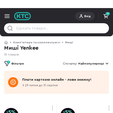
0
Вхід
Компʼютери та комплектуючі
Миші
Миші Yenkee
18 товарів
1
Фільтри
Спочатку:
Найпопулярніші
Плати карткою онлайн - лови знижку!
З 29 липня до 31 серпня