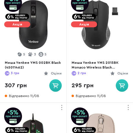
Акція
Акція
5
3
5
Миша Yenkee YMS 002BK Black
Миша Yenkee YMS 2015BK
(45011462)
Monaco Wireless Black
(45010824)
3
грн
Оціни
2
грн
Оціни
307 грн
295 грн
Відправимо 11/08
Відправимо 11/08