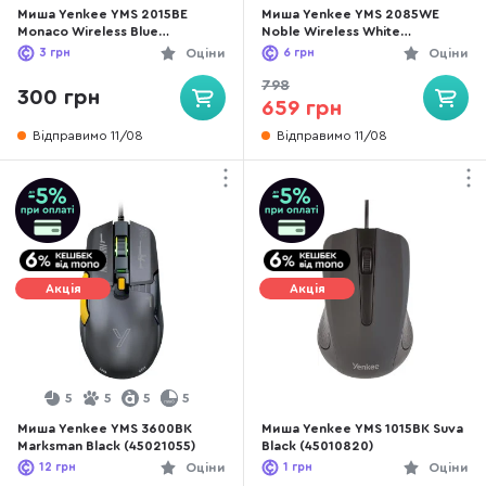
Миша Yenkee YMS 2015BE
Миша Yenkee YMS 2085WE
Monaco Wireless Blue
Noble Wireless White
(45010826)
(45019715)
3
грн
Оціни
6
грн
Оціни
798
300 грн
659 грн
Відправимо 11/08
Відправимо 11/08
Акція
Акція
5
5
5
5
Миша Yenkee YMS 3600BK
Миша Yenkee YMS 1015BK Suva
Marksman Black (45021055)
Black (45010820)
12
грн
Оціни
1
грн
Оціни