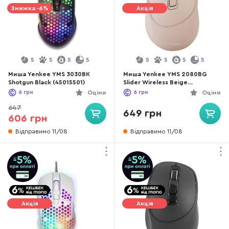
Знижка -6%
Акція
5
5
5
5
5
5
5
5
Миша Yenkee YMS 3030BK
Миша Yenkee YMS 2080BG
Shotgun Black (45015501)
Slider Wireless Beige
(45019321)
6
грн
Оціни
6
грн
Оціни
647
649 грн
606 грн
Відправимо 11/08
Відправимо 11/08
Акція
Акція