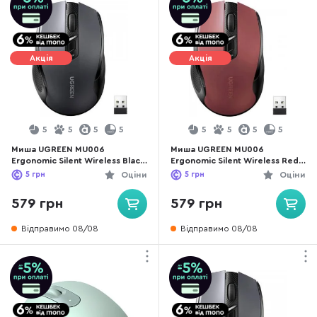
Акція
Акція
5
5
5
5
5
5
5
5
Миша UGREEN MU006
Миша UGREEN MU006
Ergonomic Silent Wireless Black
Ergonomic Silent Wireless Red
(15063)
(25752)
5
грн
Оціни
5
грн
Оціни
579 грн
579 грн
Відправимо 08/08
Відправимо 08/08