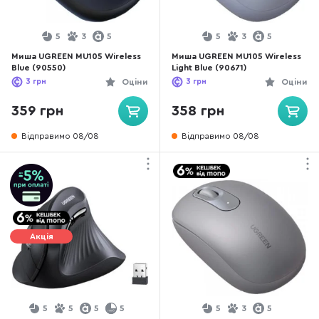
5
3
5
5
3
5
Миша UGREEN MU105 Wireless
Миша UGREEN MU105 Wireless
Blue (90550)
Light Blue (90671)
3
грн
Оціни
3
грн
Оціни
359 грн
358 грн
Відправимо 08/08
Відправимо 08/08
Акція
5
5
5
5
5
3
5