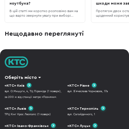
ноутбука?
шкоди може за
аксесуар?
В цій статті ми коротко розповімо вам на
Протягом двох остан
що варто звернути увагу при виборі
щоденний користув
мишки для ноутбука чи ПК і пояснимо
зіштовхнулася із 
деякі характеристики, які мають при
проблемою - почал
виборі визначальне значення. Це
зап’ястя. Позаяк у
Нещодавно переглянуті
потрібно для того, щоб для себе краще
травмування, я спо
зрозуміти, що ви шукаєте. ДИЗАЙН ТА
біль і своє робоче 
ЕРГОНОМІКА Передусім миша має
порадами колег не
відповідати ва
використовувати с
Оберіть місто
«КТС» Київ
«КТС» Рівне
вул. О.Мишуги, 4, ТЦ Піраміда (1 поверх),
вул. В`ячеслава Чорновола, 17а
за 200 м від станції метро «Позняки».
«КТС» Львів
«КТС» Тернопіль
ТРЦ Кінг Крос Леополіс (1 поверх)
вул. Сагайдачного, 1
«КТС» Івано-Франківськ
«КТС» Луцьк