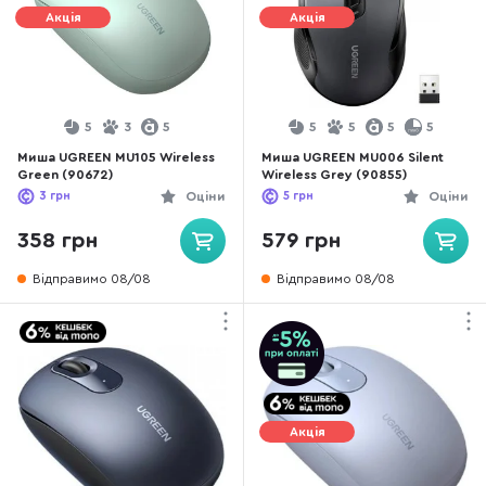
Акція
Акція
5
3
5
5
5
5
5
Миша UGREEN MU105 Wireless
Миша UGREEN MU006 Silent
Green (90672)
Wireless Grey (90855)
3
грн
Оціни
5
грн
Оціни
358 грн
579 грн
Відправимо 08/08
Відправимо 08/08
Акція