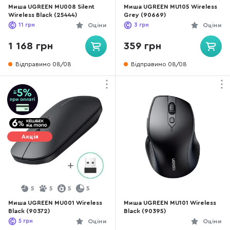
Миша UGREEN MU008 Silent
Миша UGREEN MU105 Wireless
Wireless Black (25444)
Grey (90669)
11
грн
Оціни
3
грн
Оціни
1 168 грн
359 грн
Відправимо 08/08
Відправимо 08/08
Акція
5
5
5
5
Миша UGREEN MU001 Wireless
Миша UGREEN MU101 Wireless
Black (90372)
Black (90395)
5
грн
Оціни
Оціни