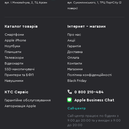
вул. І.Миколайчука, 2, ТЦ Арсен
вул. Сухомлинського, 1, ТРЦ ПортCity (2
поверх)
Каталог товарів
Інтернет - магазин
Смартфони
Про нас
Apple iPhone
Акції
Ноутбуки
Гарантія
Планшети
Доставка
Телевізори
Оплата
Відеокарти
Контакти
SSD-накопичувачі
Магазини
Принтери та БФП
Політика конфіденційності
Навушники
Black Friday
КТС Сервіс
0 800 210-484
Apple Business Chat
Гарантійне обслуговування
Авторизація Apple
Call-центр
Call-центр працює по буднях з
9:00 до 20:00 та у вихідні з 9:00
до 20:00