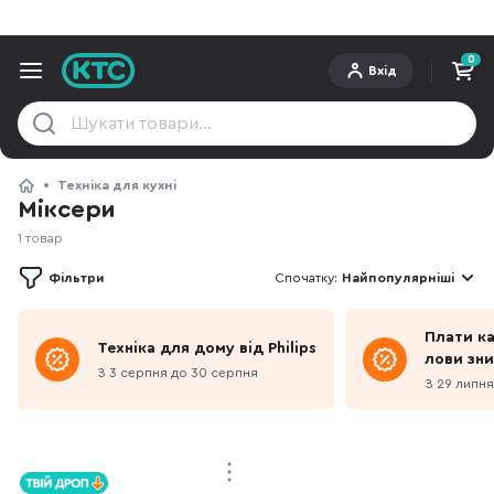
0
Вхід
Техніка для кухні
Міксери
1 товар
Фільтри
Спочатку:
Найпопулярніші
Плати к
Техніка для дому від Philips
лови зн
З 3 серпня до 30 серпня
З 29 липня