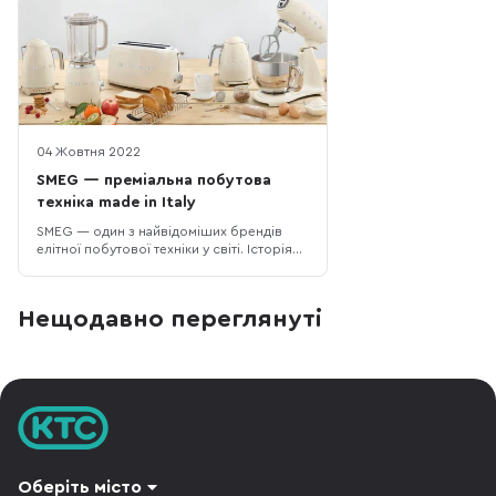
04 Жовтня 2022
SMEG — преміальна побутова
техніка made in Italy
SMEG — один з найвідоміших брендів
елітної побутової техніки у світі. Історія
бренду почалася з 1948 року, коли
Вітторіо Бертацонні заснував
металургійний завод SMEG. Абревіатура
Нещодавно переглянуті
SMEG - це Smalteria Metallurgica Emiliana
Guastalla (Металургійне емалювання
Емілія Гуасталла). Між іншим, компанія і
дос
Оберіть місто