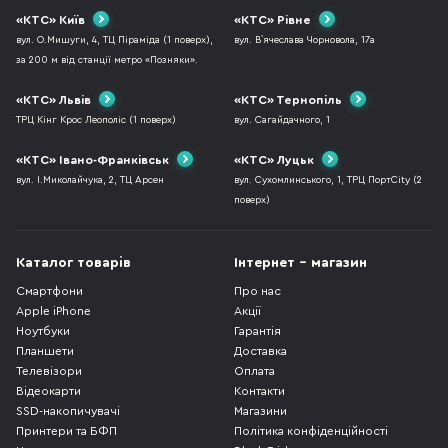
«КТС» Київ
«КТС» Рівне
вул. О.Мишуги, 4, ТЦ Піраміда (1 поверх),
вул. В`ячеслава Чорновола, 17а
за 200 м від станції метро «Позняки».
«КТС» Львів
«КТС» Тернопіль
ТРЦ Кінг Крос Леополіс (1 поверх)
вул. Сагайдачного, 1
«КТС» Івано-Франківськ
«КТС» Луцьк
вул. І.Миколайчука, 2, ТЦ Арсен
вул. Сухомлинського, 1, ТРЦ ПортCity (2
поверх)
Каталог товарів
Інтернет - магазин
Смартфони
Про нас
Apple iPhone
Акції
Ноутбуки
Гарантія
Планшети
Доставка
Телевізори
Оплата
Відеокарти
Контакти
SSD-накопичувачі
Магазини
Принтери та БФП
Політика конфіденційності