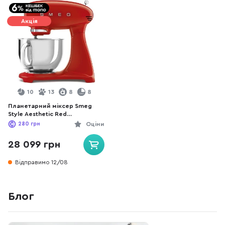
Акція
10
13
8
8
Планетарний міксер Smeg
Style Aesthetic Red
(SMF05RDEU)
280
грн
Оціни
28 099 грн
Відправимо 12/08
Блог