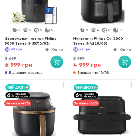
5
5
5
5
9
4
8
8
Зволожувач повітря Philips
Мультипіч Philips Ovi 2000
5000 Series (HU5710/03)
Series (NA220/00)
69
грн
Оціни
49
грн
Оціни
8 699
8 999
6 999 грн
4 999 грн
Відправимо завтра
Відправимо 10/08
Знижка -48%
Знижка -35%