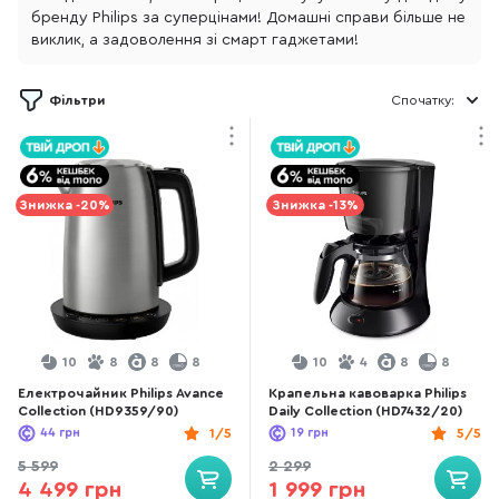
бренду Philips за суперцінами! Домашні справи більше не
виклик, а задоволення зі смарт гаджетами!
Фільтри
Спочатку:
Знижка -20%
Знижка -13%
10
8
8
8
10
4
8
8
Електрочайник Philips Avance
Крапельна кавоварка Philips
Collection (HD9359/90)
Daily Collection (HD7432/20)
44
грн
1/5
19
грн
5/5
5 599
2 299
4 499 грн
1 999 грн