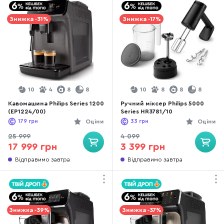
Знижка -31%
Знижка -17%
10
4
8
8
10
8
8
8
Кавомашина Philips Series 1200
Ручний міксер Philips 5000
(EP1224/00)
Series HR3781/10
179
грн
Оціни
33
грн
Оціни
25 999
4 099
17 999 грн
3 399 грн
Відправимо завтра
Відправимо завтра
Знижка -39%
Знижка -37%