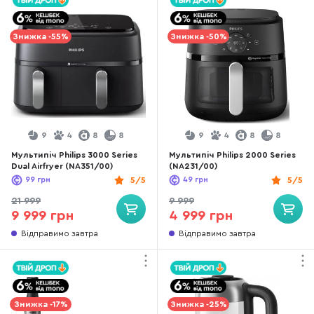
Знижка -55%
Знижка -50%
9
4
8
8
9
4
8
8
Мультипіч Philips 3000 Series
Мультипіч Philips 2000 Series
Dual Airfryer (NA351/00)
(NA231/00)
99
грн
5/5
49
грн
5/5
21 999
9 999
9 999 грн
4 999 грн
Відправимо завтра
Відправимо завтра
Знижка -17%
Знижка -25%