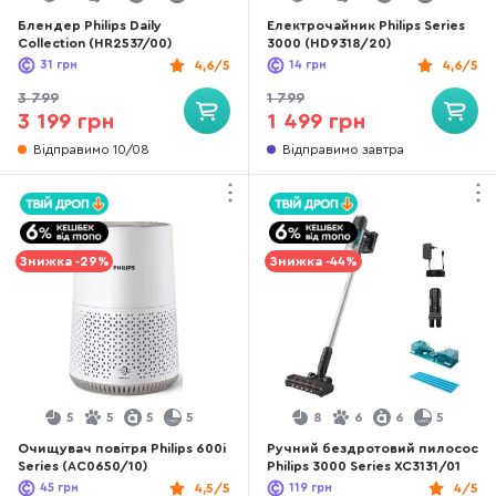
Блендер Philips Daily
Електрочайник Philips Series
Collection (HR2537/00)
3000 (HD9318/20)
31
грн
4,6/5
14
грн
4,6/5
3 799
1 799
3 199 грн
1 499 грн
Відправимо 10/08
Відправимо завтра
Знижка -29%
Знижка -44%
5
5
5
5
8
6
6
5
Очищувач повітря Philips 600i
Ручний бездротовий пилосос
Series (AC0650/10)
Philips 3000 Series XC3131/01
45
грн
4,5/5
119
грн
4/5