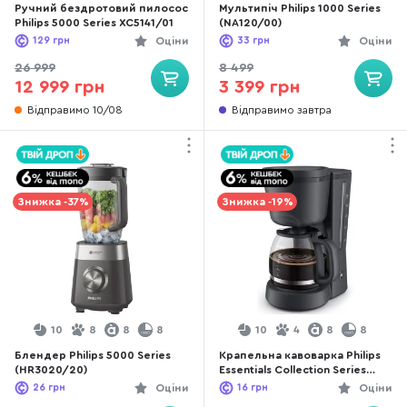
Ручний бездротовий пилосос
Мультипіч Philips 1000 Series
Philips 5000 Series XC5141/01
(NA120/00)
129
грн
Оціни
33
грн
Оціни
26 999
8 499
12 999 грн
3 399 грн
Відправимо 10/08
Відправимо завтра
Знижка -37%
Знижка -19%
10
8
8
8
10
4
8
8
Блендер Philips 5000 Series
Крапельна кавоварка Philips
(HR3020/20)
Essentials Collection Series
1000 (HD7430/90)
26
грн
Оціни
16
грн
Оціни