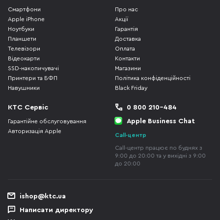
Смартфони
Про нас
Apple iPhone
Акції
Ноутбуки
Гарантія
Планшети
Доставка
Телевізори
Оплата
Відеокарти
Контакти
SSD-накопичувачі
Магазини
Принтери та БФП
Політика конфіденційності
Навушники
Black Friday
КТС Сервіс
0 800 210-484
Apple Business Chat
Гарантійне обслуговування
Авторизація Apple
Call-центр
Call-центр працює по буднях з
9:00 до 20:00 та у вихідні з 9:00
до 20:00
ishop@ktc.ua
Написати директору