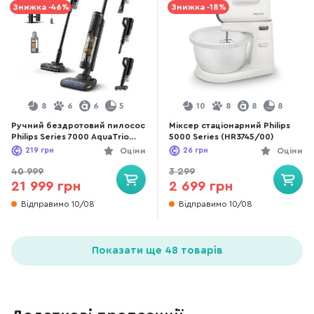
Знижка -46%
Знижка -18%
8
6
6
5
10
8
8
8
Ручний бездротовий пилосос
Міксер стаціонарний Philips
Philips Series 7000 AquaTrio
5000 Series (HR3745/00)
(XW7264/11)
219
грн
Оціни
26
грн
Оціни
40 999
3 299
21 999 грн
2 699 грн
Відправимо 10/08
Відправимо 10/08
Показати ще 48 товарів