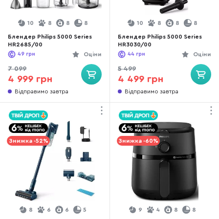
10
8
8
8
10
8
8
8
Блендер Philips 5000 Series
Блендер Philips 5000 Series
HR2685/00
HR3030/00
49
грн
Оціни
44
грн
Оціни
7 099
5 499
4 999 грн
4 499 грн
Відправимо завтра
Відправимо завтра
Знижка -52%
Знижка -60%
8
6
6
5
9
4
8
8