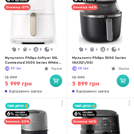
Знижка -57%
Знижка -46%
9
4
8
8
9
4
8
8
Мультипіч Philips Airfryer XXL
Мультипіч Philips 3000 Series
Connected 5000 Series White
(NA321/00)
(HD9285/00)
59
грн
Оціни
58
грн
Оціни
13 999
10 999
5 999 грн
5 899 грн
Відправимо завтра
Відправимо завтра
Знижка -20%
Знижка -44%