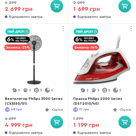
4 299
2 099
2 699 грн
1 699 грн
Відправимо завтра
Відправимо завтра
Знижка -25%
Знижка -14%
5
5
5
5
5
5
5
5
Вентилятор Philips 3000 Series
Праска Philips 2000 Series
(CX3550/01)
(DST2010/40)
49
грн
Оціни
11
грн
Оціни
6 699
1 399
4 999 грн
1 199 грн
Відправимо завтра
Відправимо завтра