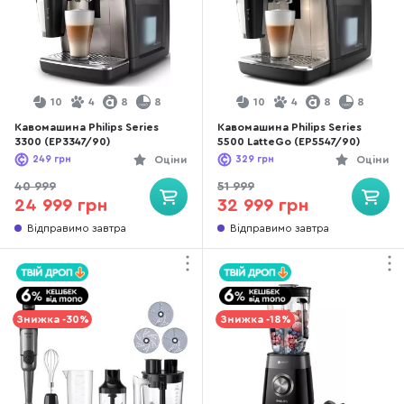
10
4
8
8
10
4
8
8
Кавомашина Philips Series
Кавомашина Philips Series
3300 (EP3347/90)
5500 LatteGo (EP5547/90)
249
грн
Оціни
329
грн
Оціни
40 999
51 999
24 999 грн
32 999 грн
Відправимо завтра
Відправимо завтра
Знижка -30%
Знижка -18%