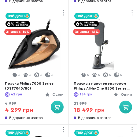
Відправимо завтра
Відправимо завтра
Знижка -14%
Знижка -16%
5
5
5
5
5
5
5
5
Праска Philips 7000 Series
Праска з парогенератором
(DST7040/80)
Philips All-In-One 8500 Series
(AIS8540/80)
42
грн
Оціни
184
грн
Оціни
4 999
21 999
4 299 грн
18 499 грн
Відправимо завтра
Відправимо завтра