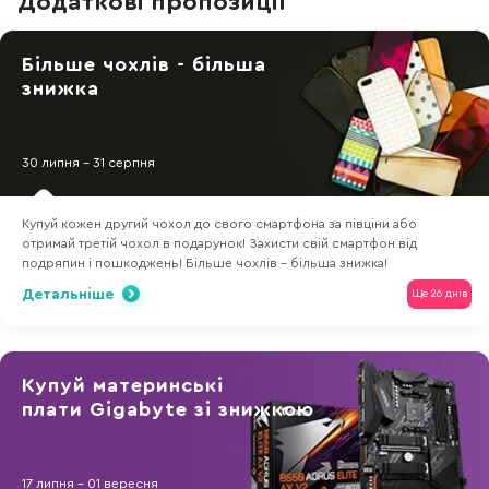
Додаткові пропозиції
Більше чохлів - більша
знижка
30 липня - 31 серпня
Купуй кожен другий чохол до свого смартфона за півціни або
отримай третій чохол в подарунок! Захисти свій смартфон від
подряпин і пошкоджень! Більше чохлів - більша знижка!
Детальніше
Ще 26 днів
Купуй материнські
плати Gigabyte зі знижкою
17 липня - 01 вересня