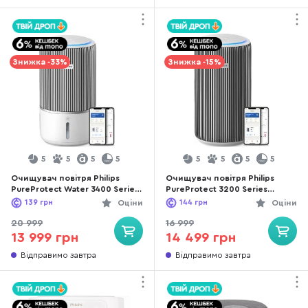
Знижка -33%
Знижка -15%
5
5
5
5
5
5
5
5
Очищувач повітря Philips
Очищувач повітря Philips
PureProtect Water 3400 Series
PureProtect 3200 Series
(AC3420/10)
(AC3220/10)
139
грн
Оціни
144
грн
Оціни
20 999
16 999
13 999 грн
14 499 грн
Відправимо завтра
Відправимо завтра