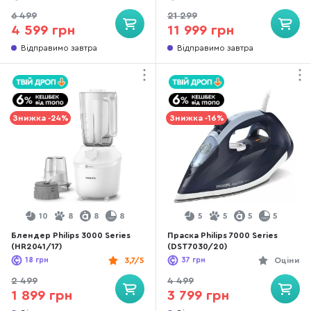
6 499
21 299
4 599 грн
11 999 грн
Відправимо завтра
Відправимо завтра
Знижка -24%
Знижка -16%
10
8
8
8
5
5
5
5
Блендер Philips 3000 Series
Праска Philips 7000 Series
(HR2041/17)
(DST7030/20)
18
грн
3,7/5
37
грн
Оціни
2 499
4 499
1 899 грн
3 799 грн