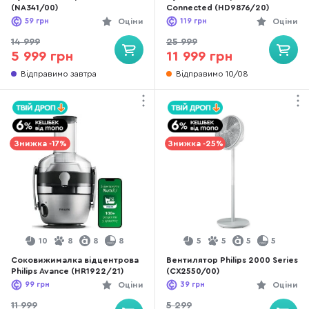
(NA341/00)
Connected (HD9876/20)
59
грн
Оціни
119
грн
Оціни
14 999
25 999
5 999 грн
11 999 грн
Відправимо завтра
Відправимо 10/08
Знижка -17%
Знижка -25%
10
8
8
8
5
5
5
5
Соковижималка відцентрова
Вентилятор Philips 2000 Series
Philips Avance (HR1922/21)
(CX2550/00)
99
грн
Оціни
39
грн
Оціни
11 999
5 299