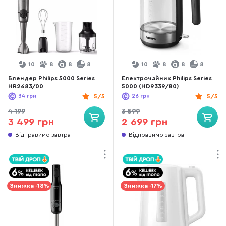
10
8
8
8
10
8
8
8
Блендер Philips 5000 Series
Електрочайник Philips Series
HR2683/00
5000 (HD9339/80)
34
грн
5/5
26
грн
5/5
4 199
3 599
3 499 грн
2 699 грн
Відправимо завтра
Відправимо завтра
Знижка -18%
Знижка -17%