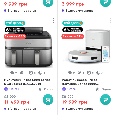
9 999 грн
3 999 грн
Відправимо завтра
Відправимо завтра
Знижка -52%
Знижка -35%
9
4
8
8
9
6
6
7
Мультипіч Philips 5000 Series
Робот-пилосос Philips
Dual Basket (NA555/00)
HomeRun Series 2000
(XU2100/25)
114
грн
Оціни
199
грн
Оціни
23 999
30 999
11 499 грн
19 999 грн
Відправимо завтра
Відправимо завтра