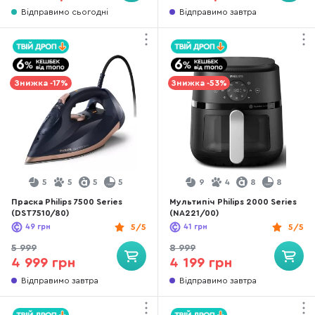
Відправимо сьогодні
Відправимо завтра
Знижка -17%
Знижка -53%
5
5
5
5
9
4
8
8
Праска Philips 7500 Series
Мультипіч Philips 2000 Series
(DST7510/80)
(NA221/00)
49
грн
5/5
41
грн
5/5
5 999
8 999
4 999 грн
4 199 грн
Відправимо завтра
Відправимо завтра