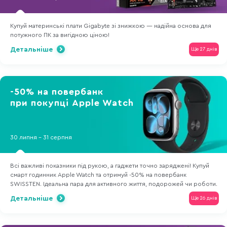
Купуй материнські плати Gigabyte зі знижкою — надійна основа для
потужного ПК за вигідною ціною!
Детальніше
Ще 27 днів
-50% на повербанк
при покупці Apple Watch
30 липня - 31 серпня
Всі важливі показники під рукою, а гаджети точно заряджені! Купуй
смарт годинник Apple Watch та отримуй -50% на повербанк
SWISSTEN. Ідеальна пара для активного життя, подорожей чи роботи.
Детальніше
Ще 26 днів