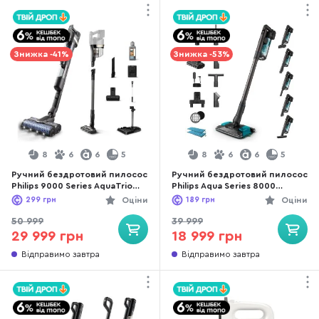
Знижка -41%
Знижка -53%
8
6
6
5
8
6
6
5
Ручний бездротовий пилосос
Ручний бездротовий пилосос
Philips 9000 Series AquaTrio
Philips Aqua Series 8000
(XW9463/11)
(XC8157/01)
299
грн
Оціни
189
грн
Оціни
50 999
39 999
29 999 грн
18 999 грн
Відправимо завтра
Відправимо завтра