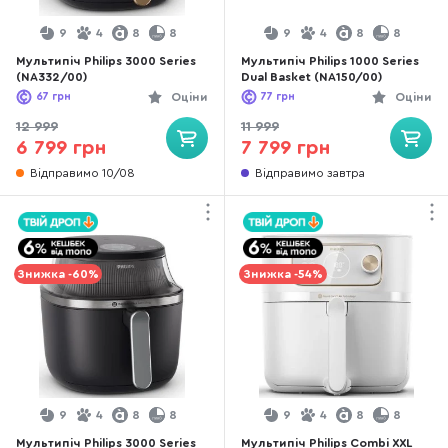
9
4
8
8
9
4
8
8
Мультипіч Philips 3000 Series
Мультипіч Philips 1000 Series
(NA332/00)
Dual Basket (NA150/00)
67
грн
Оціни
77
грн
Оціни
12 999
11 999
6 799 грн
7 799 грн
Відправимо 10/08
Відправимо завтра
Знижка -60%
Знижка -54%
9
4
8
8
9
4
8
8
Мультипіч Philips 3000 Series
Мультипіч Philips Combi XXL