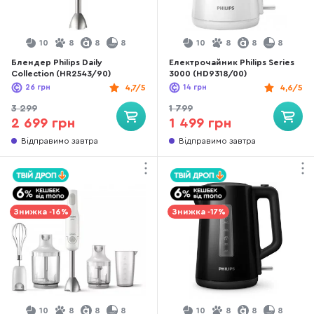
10
8
8
8
10
8
8
8
Блендер Philips Daily
Електрочайник Philips Series
Collection (HR2543/90)
3000 (HD9318/00)
26
грн
4,7/5
14
грн
4,6/5
3 299
1 799
2 699 грн
1 499 грн
Відправимо завтра
Відправимо завтра
Знижка -16%
Знижка -17%
10
8
8
8
10
8
8
8