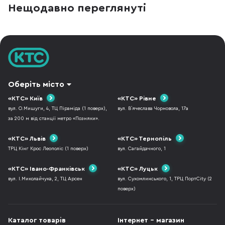
Нещодавно переглянуті
Оберіть місто
«КТС» Київ
«КТС» Рівне
вул. О.Мишуги, 4, ТЦ Піраміда (1 поверх),
вул. В`ячеслава Чорновола, 17а
за 200 м від станції метро «Позняки».
«КТС» Львів
«КТС» Тернопіль
ТРЦ Кінг Крос Леополіс (1 поверх)
вул. Сагайдачного, 1
«КТС» Івано-Франківськ
«КТС» Луцьк
вул. І.Миколайчука, 2, ТЦ Арсен
вул. Сухомлинського, 1, ТРЦ ПортCity (2
поверх)
Каталог товарів
Інтернет - магазин