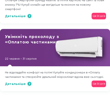
Оплачуй смартфони бренду Realme та Infinix карткою на сайті та лови
знижку 7%! Купуй онлайн ще вигідніше та економ на новому
смартфоні!
Детальніше
Ще 26 днів
Увімкніть прохолоду з
«Оплатою частинами»
22 червня - 31 серпня
Не відкладайте комфорт на потім! Купуйте кондиціонери в «Оплату
частинами» та створюйте ідеальний мікроклімат вдома вже сьогодні.
Детальніше
Ще 26 днів