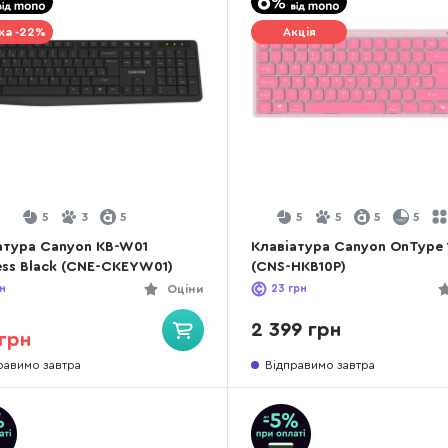
ка -22%
Акція
5
3
5
5
5
5
5
атура Canyon KB-W01
Клавіатура Canyon OnType 1
ess Black (CNE-CKEYW01)
(CNS-HKB10P)
н
Оціни
23
грн
2 399 грн
грн
равимо завтра
Відправимо завтра