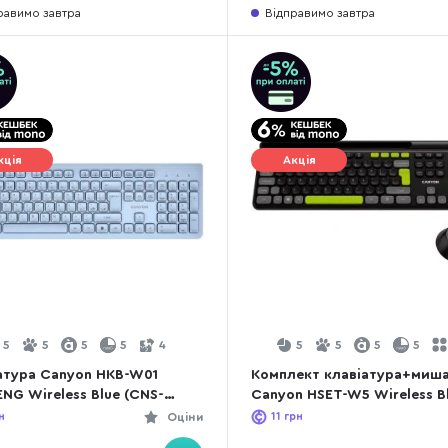
равимо завтра
Відправимо завтра
кція
Акція
5
5
5
5
4
5
5
5
5
атура Canyon HKB-W01
Комплект клавіатура+миш
NG Wireless Blue (CNS-
Canyon HSET-W5 Wireless B
01BL)
(CNS-HSETW5BK)
н
Оціни
11
грн