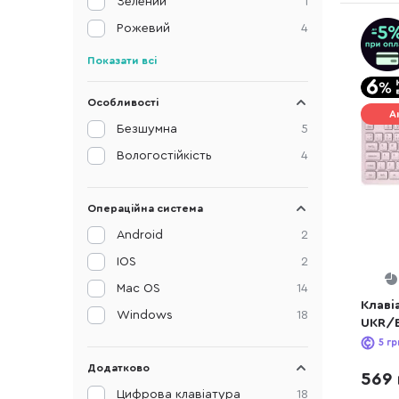
Зелений
1
Рожевий
4
Показати всі
Особливості
А
Безшумна
5
Вологостійкість
4
Операційна система
Android
2
IOS
2
Mac OS
14
Клаві
Windows
18
UKR/E
HKBW
5
гр
Додатково
569 
Цифрова клавіатура
18