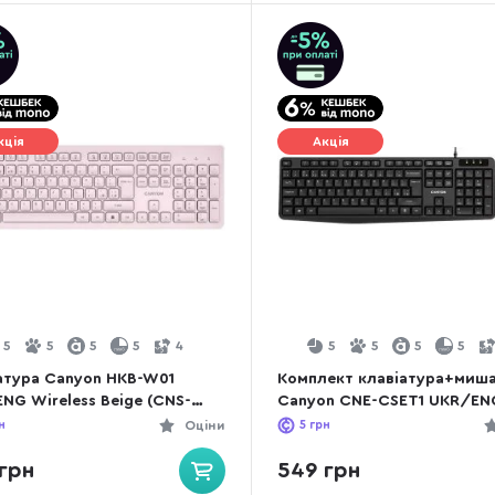
кція
Акція
5
5
5
5
4
5
5
5
5
атура Canyon HKB-W01
Комплект клавіатура+миш
NG Wireless Beige (CNS-
Canyon CNE-CSET1 UKR/EN
01BG)
Black
н
Оціни
5
грн
грн
549 грн