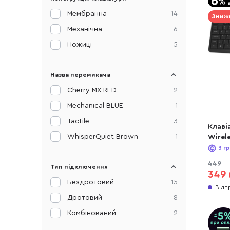
Мембранна
14
Зниж
Механічна
6
Ножиці
5
Назва перемикача
Cherry MX RED
2
Mechanical BLUE
1
Tactile
3
Клаві
WhisperQuiet Brown
1
Wirel
3
гр
449
Тип підключення
349 
Бездротовий
15
Відп
Дротовий
8
Комбінований
2