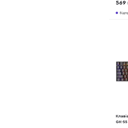
569 
Відп
Клаві
GK-55