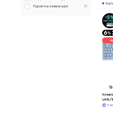
Відп
Підсвітка клавіатури
10
А
Клаві
UKR/E
HKBW
5
гр