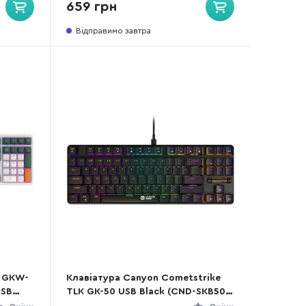
659 грн
Відправимо завтра
r GKW-
Клавіатура Canyon Cometstrike
USB
TLK GK-50 USB Black (CND-SKB50-
US)