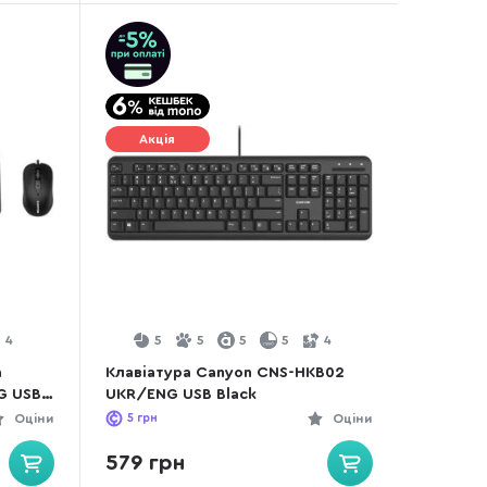
Акція
4
5
5
5
5
4
а
Клавіатура Canyon CNS-HKB02
G USB
UKR/ENG USB Black
Оціни
5
грн
Оціни
579 грн