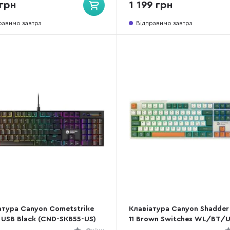
грн
1 199 грн
равимо завтра
Відправимо завтра
атура Canyon Cometstrike
Клавіатура Canyon Shadde
 USB Black (CND-SKB55-US)
11 Brown Switches WL/BT/
White (CND-SKBW11)