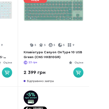
Акція
9
5
5
5
5
9
1
Клавіатура Canyon OnType 10 USB
S-
Green (CNS-HKB10GR)
Оціни
23
грн
Оціни
2 399 грн
Відправимо завтра