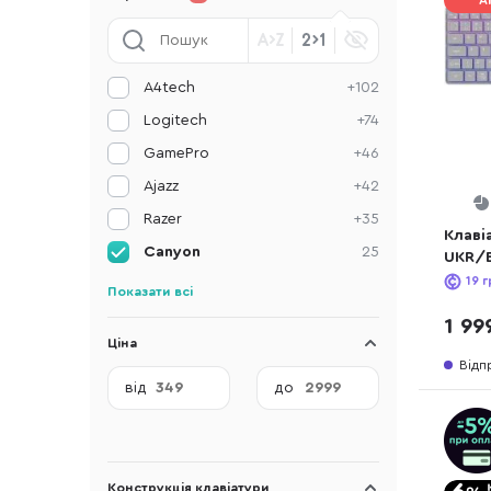
А
A4tech
+102
Logitech
+74
GamePro
+46
Ajazz
+42
Razer
+35
Клаві
Canyon
25
UKR/E
HBTK1
19
г
Показати всі
1 99
Ціна
Відп
від
до
Конструкція клавіатури