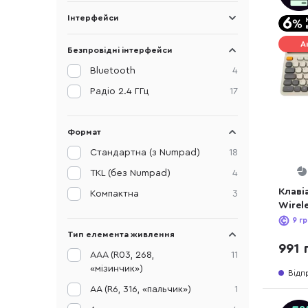
Інтерфейси
А
Безпровідні інтерфейси
Bluetooth
4
Радіо 2.4 ГГц
17
Формат
Стандартна (з Numpad)
18
TKL (без Numpad)
4
Клаві
Компактна
3
Wirel
9
гр
Тип елемента живлення
991 
AAA (R03, 268,
11
«мізинчик»)
Відп
AA (R6, 316, «пальчик»)
1