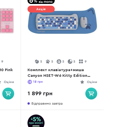
Акція
9
5
5
5
5
9
0 Pink
Комплект клавіатура+миша
Canyon HSET-W6 Kitty Edition
Wireless Blue (CNS-HSETW6BL)
Оціни
18
грн
Оціни
1 899 грн
Відправимо завтра