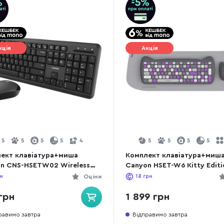
кція
Акція
5
5
5
5
4
5
5
5
5
ект клавіатура+миша
Комплект клавіатура+миш
n CNS-HSETW02 Wireless
Canyon HSET-W6 Kitty Editi
Wireless Violet (CNS-HSET
н
Оціни
18
грн
грн
1 899 грн
равимо завтра
Відправимо завтра