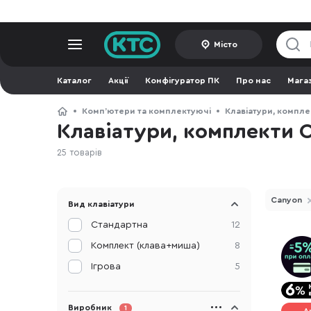
Місто
Каталог
Акції
Конфігуратор ПК
Про нас
Мага
Компʼютери та комплектуючі
Клавіатури, компле
Клавіатури, комплекти 
25 товарів
Canyon
Вид клавіатури
Стандартна
12
Комплект (клава+миша)
8
Ігрова
5
Виробник
1