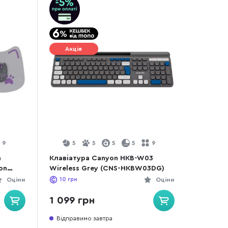
Акція
9
5
5
5
5
9
а
Клавіатура Canyon HKB-W03
on
Wireless Grey (CNS-HKBW03DG)
W6VT)
Оціни
10
грн
Оціни
1 099 грн
Відправимо завтра