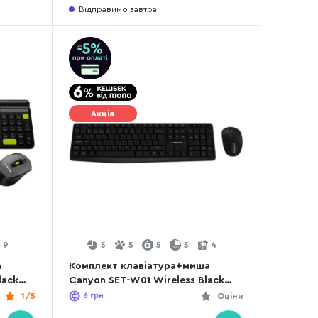
Відправимо завтра
Акція
9
5
5
5
5
4
а
Комплект клавіатура+миша
lack
Canyon SET-W01 Wireless Black
(CNE-HSETW01)
1/5
6
грн
Оціни