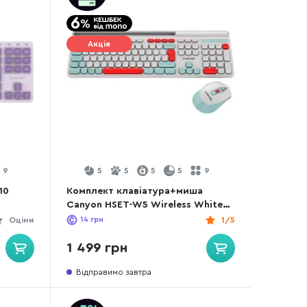
Акція
9
5
5
5
5
9
10
Комплект клавіатура+миша
Canyon HSET-W5 Wireless White
(CNS-HSETW5WT)
Оціни
14
грн
1/5
1 499 грн
Відправимо завтра