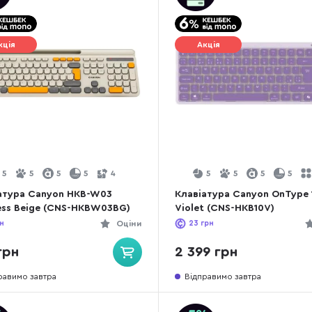
кція
Акція
5
5
5
5
4
5
5
5
5
атура Canyon HKB-W03
Клавіатура Canyon OnType 
ess Beige (CNS-HKBW03BG)
Violet (CNS-HKB10V)
н
Оціни
23
грн
грн
2 399 грн
равимо завтра
Відправимо завтра