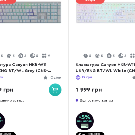
кція
Акція
5
5
5
5
9
5
5
5
5
атура Canyon HKB-W11
Клавіатура Canyon HKB-W1
NG BT/WL Grey (CNS-
UKR/ENG BT/WL White (CN
1G)
HBTK11W)
рн
Оціни
19
грн
9 грн
1 999 грн
равимо завтра
Відправимо завтра