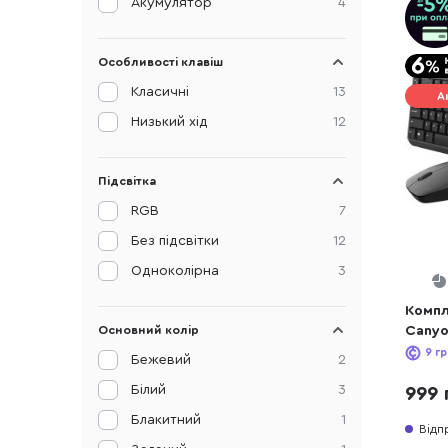
Акумулятор
4
Особливості клавіш
Класичні
13
А
Низький хід
12
Підсвітка
RGB
7
Без підсвітки
12
Одноколірна
3
Компл
Основний колір
Canyo
Black
9
гр
Бежевий
2
Білий
3
999 
Блакитний
1
Відп