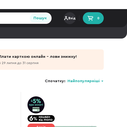
Пошук
Вхід
0
Плати карткою онлайн - лови знижку!
З 29 липня до 31 серпня
Спочатку:
Найпопулярніші