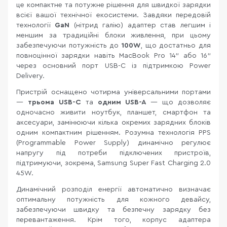
це компактне та потужне рішення для швидкої зарядки
всієї вашої технічної екосистеми. Завдяки передовій
технології
GaN
(нітрид галію) адаптер став легшим і
меншим за традиційні блоки живлення, при цьому
забезпечуючи потужність до
100W
, що достатньо для
повноцінної зарядки навіть MacBook Pro 14" або 16"
через основний порт USB-C із підтримкою Power
Delivery.
Пристрій оснащено чотирма універсальними портами
—
трьома USB-C
та
одним USB-A
— що дозволяє
одночасно живити ноутбук, планшет, смартфон та
аксесуари, замінюючи кілька окремих зарядних блоків
одним компактним рішенням. Розумна технологія PPS
(Programmable Power Supply) динамічно регулює
напругу під потреби підключених пристроїв,
підтримуючи, зокрема, Samsung Super Fast Charging 2.0
45W.
Динамічний розподіл енергії автоматично визначає
оптимальну потужність для кожного девайсу,
забезпечуючи швидку та безпечну зарядку без
перевантаження. Крім того, корпус адаптера