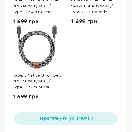
Кабель Native Union Belt
Кабель Nomad Kevlar
Pro 240W Type-C /
240W USB4 Type-C /
Type-C 2.4m Cosmos
Type-C 1m Carbide
Black (BELT-PRO2-COS-
(NM009827858)
1 699 грн
1 699 грн
NP)
Кабель Native Union Belt
Pro 240W Type-C /
Type-C 2.4m Zebra
(BELT-PRO2-ZEB-NP)
1 699 грн
Переглянути усі (1189)