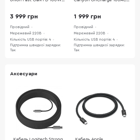
Union Fast GaN PD 100W
Canyon OnCharge 100ACC
White (FAST-PD100-WHT-
QC PD GaN 100W White
B
EU)
(CNS-CUW100ACC)
3 999 грн
1 999 грн
Провідний
Провідний
П
Мережевий 220В
Мережевий 220В
М
Кількість USB портів: 4
Кількість USB портів: 4
К
Підтримка швидкої зарядки:
Підтримка швидкої зарядки:
П
Так
Так
Т
Аксесуари
Кабель Logitech Strong
Кабель Apple