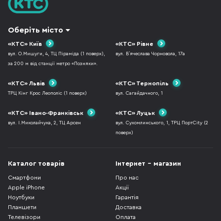
Оберіть місто
«КТС» Київ
«КТС» Рівне
вул. О.Мишуги, 4, ТЦ Піраміда (1 поверх),
вул. В`ячеслава Чорновола, 17а
за 200 м від станції метро «Позняки».
«КТС» Львів
«КТС» Тернопіль
ТРЦ Кінг Крос Леополіс (1 поверх)
вул. Сагайдачного, 1
«КТС» Івано-Франківськ
«КТС» Луцьк
вул. І.Миколайчука, 2, ТЦ Арсен
вул. Сухомлинського, 1, ТРЦ ПортCity (2
поверх)
Каталог товарів
Інтернет - магазин
Смартфони
Про нас
Apple iPhone
Акції
Ноутбуки
Гарантія
Планшети
Доставка
Телевізори
Оплата