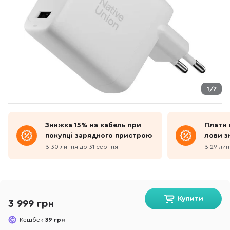
1/7
Знижка 15% на кабель при
Плати 
покупці зарядного пристрою
лови з
З 30 липня до 31 серпня
З 29 лип
Купити
3 999 грн
Кешбек
39 грн