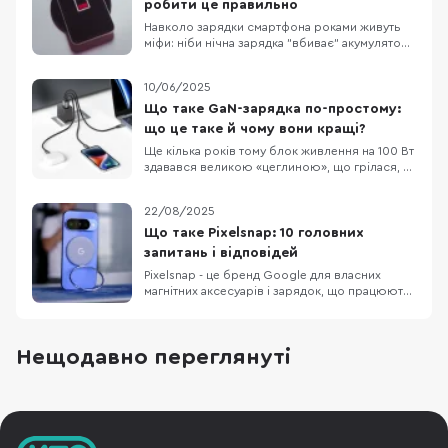
робити це правильно
Навколо зарядки смартфона роками живуть
міфи: ніби нічна зарядка "вбиває" акумулятор,
телефон треба регулярно розряджати в нуль,
а без "рідного" блока живлення — ніяк.
10/06/2025
Насправді літій-іонні батареї та сучасні
системи захисту працюють інакше: пристрій
Що таке GaN-зарядка по-простому:
відсікає струм на 100%, стежить за
що це таке й чому вони кращі?
температурою й
Ще кілька років тому блок живлення на 100 Вт
здавався великою «цеглиною», що грілася, як
праска. Сьогодні таку ж потужність можна
вмістити в адаптер розміром трохи більше, як
22/08/2025
коробка сірників — і все завдяки новому
матеріалу під назвою GaN (галій-нітрид). 1. Що
Що таке Pixelsnap: 10 головних
таке GaN? Усередині будь-якого заряд
запитань і відповідей
Pixelsnap - це бренд Google для власних
магнітних аксесуарів і зарядок, що працюють
на відкритому стандарті Qi2 з магнітним
вирівнюванням. Ідея схожа на MagSafe в
iPhone, але базується на публічному стандарті:
Нещодавно переглянуті
Qi2 гарантує сумісність між різними
виробниками. Для флагманів Google це
означає “клац”-фі