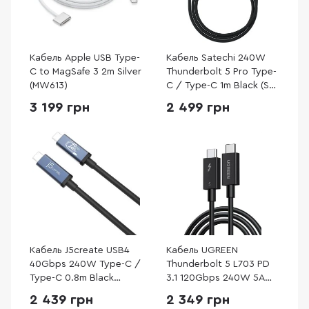
Кабель Apple USB Type-
Кабель Satechi 240W
C to MagSafe 3 2m Silver
Thunderbolt 5 Pro Type-
(MW613)
C / Type-C 1m Black (ST-
YTB5100K)
3 199 грн
2 499 грн
Кабель J5create USB4
Кабель UGREEN
40Gbps 240W Type-C /
Thunderbolt 5 L703 PD
Type-C 0.8m Black
3.1 120Gbps 240W 5A
(JUC29L08-N)
Type-C / Type-C 1m
2 439 грн
2 349 грн
Black (45996)