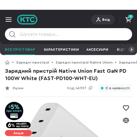
0
Вхід
ВСЕ ПРО ТОВАР
ХАРАКТЕРИСТИКИ
АКСЕСУАРИ
ВІДГУКИ
Зарядні пристрої
Зарядні пристрої Native Union
Зарядний 
Зарядний пристрій Native Union Fast GaN PD
100W White (FAST-PD100-WHT-EU)
Оціни
Код:
461197
Є в наявності
Акція