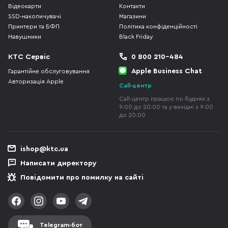
Відеокарти
Контакти
SSD-накопичувачі
Магазини
Принтери та БФП
Політика конфіденційності
Навушники
Black Friday
КТС Сервіс
0 800 210-484
Apple Business Chat
Гарантійне обслуговування
Авторизація Apple
Call-центр
Call-центр працює по буднях з
9:00 до 20:00 та у вихідні з 9:00
до 20:00
ishop@ktc.ua
Написати директору
Повідомити про помилку на сайті
Telegram-бот