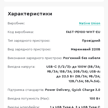
Характеристики
Виробник:
Native Union
Код виробника:
FAST-PD100-WHT-EU
Тип зарядного пристрою:
Провідний
Вид зарядного пристрою:
Мережевий 220В
Виконання зарядного пристрою:
Роз'ємний без кабеля
Вихідна напруга:
USB-C (1/2/3): до 100W (5В/3А;
9В/3А; 15В/3А; 20В/5А); USB-A:
до 22.5 Вт (5В/3А; 9В/2А;
12В/1.5А; 5В/4.5А).
Підтримка стандартів:
Power Delivery, Quick Charge 3.0
Вихідна потужність (Max):
100 Вт
Вихідні інтерфейси:
1 x USB Type A, 3 x USB Type C