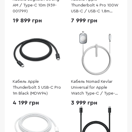
AM / Type-C 10m (939-
Thunderbolt 4 Pro 100W
001799)
USB-C / USB-C 1.8m
Black (MW5J3)
19 899 грн
7 999 грн
Кабель Apple
Кабель Nomad Kevlar
Thunderbolt 5 USB-C Pro
Universal for Apple
1m Black (MDW94)
Watch Type-C / Type-C
1.5m White
4 199 грн
3 999 грн
(NM014667858)