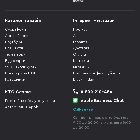
поверх)
Каталог товарів
Інтернет - магазин
Смартфони
Про нас
Apple iPhone
Акції
Ноутбуки
Гарантія
Планшети
Доставка
Телевізори
Оплата
Відеокарти
Контакти
SSD-накопичувачі
Магазини
Принтери та БФП
Політика конфіденційності
Навушники
Black Friday
КТС Сервіс
0 800 210-484
Apple Business Chat
Гарантійне обслуговування
Авторизація Apple
Call-центр
Call-центр працює по буднях з
9:00 до 20:00 та у вихідні з 9:00
до 20:00