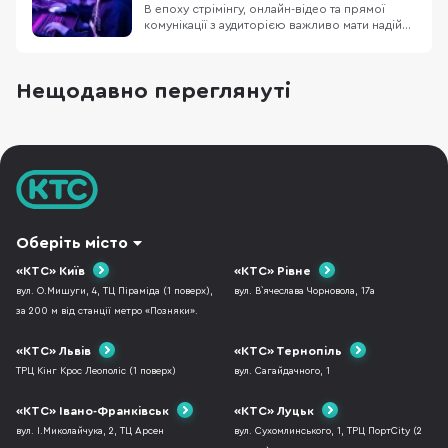
комфортної роботи
В епоху стрімінгу, онлайн-відео та прямої
комунікації з аудиторією важливо мати надійне
обладнання. Сьогодні чимало брендів
пропонують різноманітні гаджети для
створення високоякісного контенту, однак
Нещодавно переглянуті
Logitech вже давно зарекомендувала себе як
один із найнадійніших виробників периферії.
У цій статті
Оберіть місто
«КТС» Київ
«КТС» Рівне
вул. О.Мишуги, 4, ТЦ Піраміда (1 поверх),
вул. В`ячеслава Чорновола, 17а
за 200 м від станції метро «Позняки».
«КТС» Львів
«КТС» Тернопіль
ТРЦ Кінг Крос Леополіс (1 поверх)
вул. Сагайдачного, 1
«КТС» Івано-Франківськ
«КТС» Луцьк
вул. І.Миколайчука, 2, ТЦ Арсен
вул. Сухомлинського, 1, ТРЦ ПортCity (2