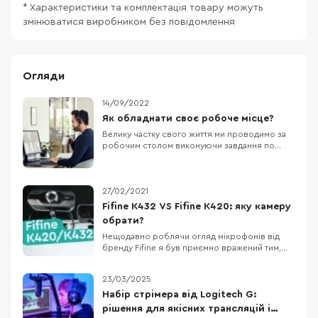
* Характеристики та комплектація товару можуть
змінюватися виробником без повідомлення
Огляди
14/09/2022
Як обладнати своє робоче місце?
Велику частку свого життя ми проводимо за
робочим столом виконуючи завдання по
роботі чи навчанню. Якщо порахувати, то в
середньому на своєму робочому місці ми
проводимо від 6 до 10 годин на добу. З
відомих причин, за останніх два роки в Україні
27/02/2021
спостерігається безпрецедентне зростання
Fifine K432 VS Fifine K420: яку камеру
відсотку прац
обрати?
Нещодавно роблячи огляд мікрофонів від
бренду Fifine я був приємно вражений тим,
який результат показують настільки доступні
мікрофони. Детальніше про них можете
23/03/2025
прочитати у нашій статті: “ТОП-5 мікрофонів
Fifine: відмінний результат без переплат”.
Набір стрімера від Logitech G:
Сьогодні до нас на огляд потрапили дві web-
рішення для якісних трансляцій і
камери в