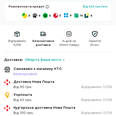
Розстрочка та кредит
Від
443
грн/міс
6
6
6
5
9
14
6
Відправимо
Безкоштовна
14 днів на
Гарантія
11/08
доставка
обмін товару
24 міс.
Доставка:
Оберіть Ваше місто
Самовивіз з магазину КТС
Безкоштовно
Доставка Нова Пошта
Від 90 грн
Відправимо 11/08
Укрпошта
Від 45 грн.
Відправимо 11/08
Кур'єрська доставка Нова Пошта
Від 150 грн.
Відправимо 11/08