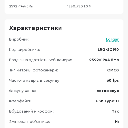
2592x1944 5Мп
1280х720 1.0 Мп
2
Характеристики
Виробник:
Lorgar
Код виробника:
LRG-SC910
Роздільна здатність веб-камери:
2592x1944 5Мп
Тип матриці фотокамери:
CMOS
Частота кадрів в секунду:
60 fps
Фокусування:
Автофокус
Інтерфейси:
USB Type-C
Вбудований мікрофон:
Так
Змінювані об’єктиви:
Ні