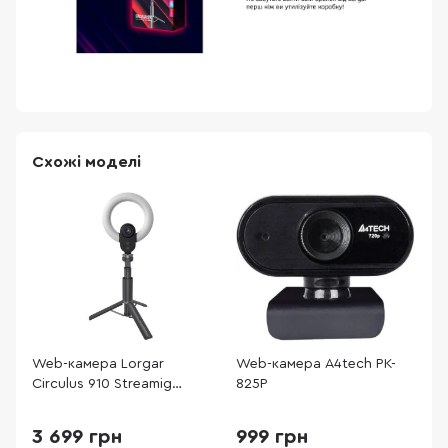
Схожі моделі
Web-камера Lorgar
Web-камера A4tech PK-
W
Circulus 910 Streamig
825P
(
Black/White (LRG-SC910)
3 699 грн
999 грн