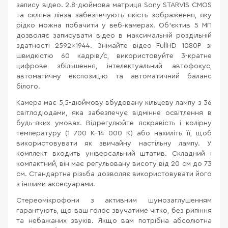
запису відео. 2.8-дюймова матриця Sony STARVIS CMOS
та скляна лінза забезпечують якість зображення, яку
рідко можна побачити у веб-камерах. Об'єктив 5 МП
дозволяє записувати відео в максимальній роздільній
здатності 2592×1944. Знімайте відео FullHD 1080P зі
швидкістю 60 кадрів/с, використовуйте 3-кратне
цифрове збільшення, інтелектуальний автофокус,
автоматичну експозицію та автоматичний баланс
білого.
Камера має 5,5-дюймову вбудовану кільцеву лампу з 36
світлодіодами, яка забезпечує відмінне освітлення в
будь-яких умовах. Відрегулюйте яскравість і колірну
температуру (1 700 K–14 000 K) або нахиліть її, щоб
використовувати як звичайну настільну лампу. У
комплект входить універсальний штатив. Складний і
компактний, він має регульовану висоту від 20 см до 73
см. Стандартна різьба дозволяє використовувати його
з іншими аксесуарами.
Стереомікрофони з активним шумозаглушенням
гарантують, що ваш голос звучатиме чітко, без рипіння
та небажаних звуків. Якщо вам потрібна абсолютна