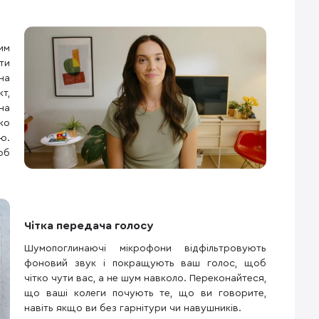
им
ти
на
т,
на
ко
ю.
об
Чітка передача голосу
Шумопоглинаючі мікрофони відфільтровують
фоновий звук і покращують ваш голос, щоб
чітко чути вас, а не шум навколо. Переконайтеся,
що ваші колеги почують те, що ви говорите,
навіть якщо ви без гарнітури чи навушників.