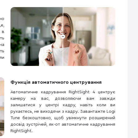
но
е,
 в
ть
на
ть
ли
Функція автоматичного центрування
Автоматичне кадрування RightSight 4 центрує
камеру на вас, дозволяючи вам завжди
залишатися у центрі кадру, навіть коли ви
рухаєтесь, не виходячи з кадру. Завантажте Logi
Tune безкоштовно, щоб увімкнути розширений
досвід зустрічей, як-от автоматичне кадрування
RightSight.