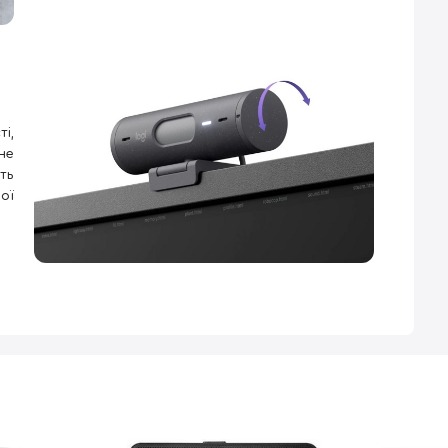
і,
не
ть
ої