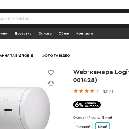
зини
Доставка
Оплата
Обмін
Контакти
АННЯ ТА ВІДПОВІДІ
ФОТО ТА ВІДЕО
Web-камера Logite
001428)
3,7
/ 5
Основний колір:
Білий
Рожевий
Білий