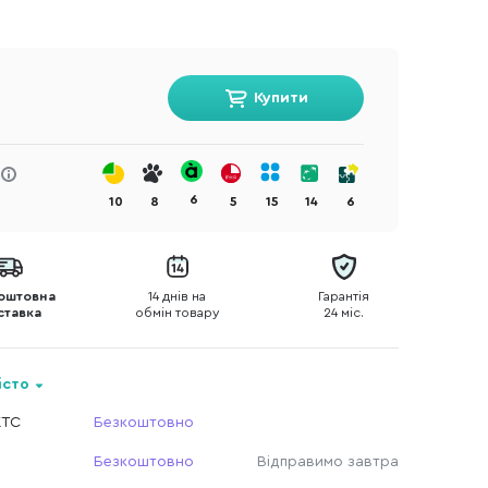
Купити
6
10
8
5
15
14
6
оштовна
14 днів на
Гарантія
ставка
обмін товару
24 міс.
істо
КТС
Безкоштовно
Безкоштовно
Відправимо завтра