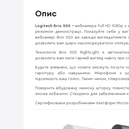
Опис
Logitech Brio 500 –
вебкамера Full HD 1080p з
режимом демонстрації. Показуйте себе у вигі
вебкамері Brio 500 ви завжди виглядатимете
дозволить вам щиро насолоджуватися спілкув
Технологія Brio 500 RightLight 4 автомат
дозволить вам мати гарний вигляд навіть при с
Будьте впевнені, що колеги зможуть почути 
гарнітуру або навушники. Мікрофони з шу
підсилюють ваш голос. Таким чином, співрозмов
Поверніть вбудовану захисну шторку, повніст
зможе побачити. Створено для забезпечення к
Сертифікована розробниками платформ Microso