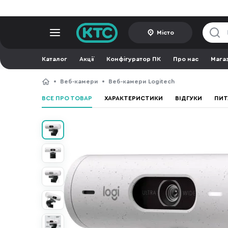
Місто
Каталог
Акції
Конфігуратор ПК
Про нас
Мага
Веб-камери
Веб-камери Logitech
ВСЕ ПРО ТОВАР
ХАРАКТЕРИСТИКИ
ВІДГУКИ
ПИТ