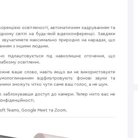
 корекцією освітленості, автоматичним кадруванням та
дному світлі на будь-якій відеоконференції. Завдяки
 і звучатимете максимально природно на нарадах, що
анням з іншими людьми.
ично підлаштовується під навколишнє оточення, що
лабкому освітленні.
кожне ваше слово, навіть якщо ви не використовуєте
мопоглинанням відфільтровують фонові звуки та
ники зможуть чітко чути саме ваш голос, а не шум.
ю заблокувавши доступ до камери. Тепер ніхто вас не
онфіденційності.
ft Teams, Google Meet та Zoom.