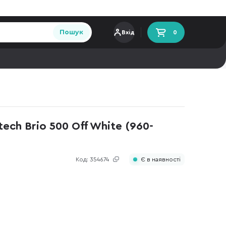
Пошук
Вхід
0
ch Brio 500 Off White (960-
Код:
354674
Є в наявності