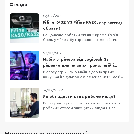
Огляди
27/02/2021
Fifine K432 VS Fifine K420: яку камеру
обрати?
Нещодавно роблячи огляд мікрофонів від
бренду Fifine я був приємно вражений тим,
який результат показують настільки доступні
мікрофони. Детальніше про них можете
23/03/2025
прочитати у нашій статті: “ТОП-5 мікрофонів
Fifine: відмінний результат без переплат”.
Набір стрімера від Logitech G:
Сьогодні до нас на огляд потрапили дві web-
рішення для якісних трансляцій і
камери в
комфортної роботи
В епоху стрімінгу, онлайн-відео та прямої
комунікації з аудиторією важливо мати надійне
обладнання. Сьогодні чимало брендів
пропонують різноманітні гаджети для
14/09/2022
створення високоякісного контенту, однак
Logitech вже давно зарекомендувала себе як
Як обладнати своє робоче місце?
один із найнадійніших виробників периферії.
Велику частку свого життя ми проводимо за
У цій статті
робочим столом виконуючи завдання по
роботі чи навчанню. Якщо порахувати, то в
середньому на своєму робочому місці ми
проводимо від 6 до 10 годин на добу. З
відомих причин, за останніх два роки в Україні
спостерігається безпрецедентне зростання
Нещодавно переглянуті