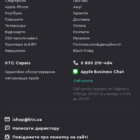
Смартфони
Про нас
Apple iPhone
Акції
Ноутбуки
Гарантія
Планшети
Доставка
Телевізори
Оплата
Відеокарти
Контакти
SSD-накопичувачі
Магазини
Принтери та БФП
Політика конфіденційності
Навушники
Black Friday
КТС Сервіс
0 800 210-484
Apple Business Chat
Гарантійне обслуговування
Авторизація Apple
Call-центр
Call-центр працює по буднях з
9:00 до 20:00 та у вихідні з 9:00
до 20:00
ishop@ktc.ua
Написати директору
Повідомити про помилку на сайті