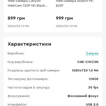
Web-камера Canyon
Web-камера A4tech PK-
W
WebCam 720P HD Black
825P
(CNE-CWC3N)
899 грн
999 грн
1280х720 1.0 Мп
1280х720 1.0 Мп
1
Характеристики
Виробник:
Canyon
Код виробника:
CNE-CWC3N
Роздільна здатність веб-камери:
1280х720 1.0 Мп
Тип матриці фотокамери:
CMOS
Частота кадрів в секунду:
30 fps
Фокусування:
Фіксований фокус
Інтерфейси:
USB 2.0