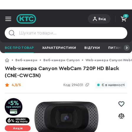
0
Вхід
ВСЕ ПРО ТОВАР
ХАРАКТЕРИСТИКИ
ВІДГУКИ
ПИТАННЯ ТА 
Веб-камери
Веб-камери Canyon
Web-камера Canyon WebC
Web-камера Canyon WebCam 720P HD Black
(CNE-CWC3N)
4,3/5
Код:
294031
Є в наявності
Акція