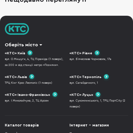
відсотку прац
Оберіть місто
«КТС» Київ
«КТС» Рівне
вул. О.Мишуги, 4, ТЦ Піраміда (1 поверх),
вул. В`ячеслава Чорновола, 17а
за 200 м від станції метро «Позняки».
«КТС» Львів
«КТС» Тернопіль
ТРЦ Кінг Крос Леополіс (1 поверх)
вул. Сагайдачного, 1
«КТС» Івано-Франківськ
«КТС» Луцьк
вул. І.Миколайчука, 2, ТЦ Арсен
вул. Сухомлинського, 1, ТРЦ ПортCity (2
поверх)
Каталог товарів
Інтернет - магазин