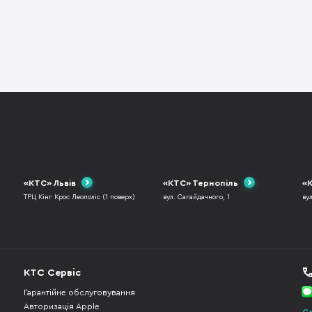
«КТС» Львів
«КТС» Тернопіль
«К
ТРЦ Кінг Крос Леополіс (1 поверх)
вул. Сагайдачного, 1
ву
КТС Сервіс
Гарантійне обслуговування
Авторизація Apple