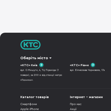
Оберіть місто
«КТС» Київ
«КТС» Рівне
вул. О.Мишуги, 4, ТЦ Піраміда (1
вул. В`ячеслава Чорновола, 17а
поверх), за 200 м від станції метро
«Позняки».
Каталог товарів
Інтернет - магазин
Смартфони
Про нас
Apple iPhone
Акції