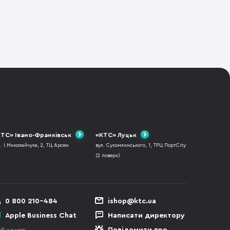
ТС» Івано-Франківськ
«КТС» Луцьк
л. І.Миколайчука, 2, ТЦ Арсен
вул. Сухомлинського, 1, ТРЦ ПортCity
(2 поверх)
0 800 210-484
ishop@ktc.ua
Apple Business Chat
Написати директору