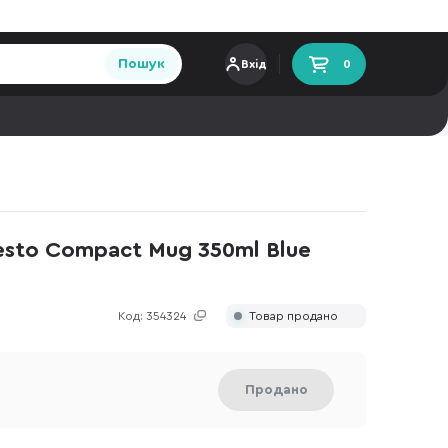
Пошук
Вхід
0
sto Compact Mug 350ml Blue
Код:
354324
Товар продано
Продано