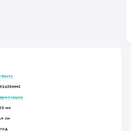
rdesto
R2635MMS
ермочашка
50 мл
1.4 см
 год