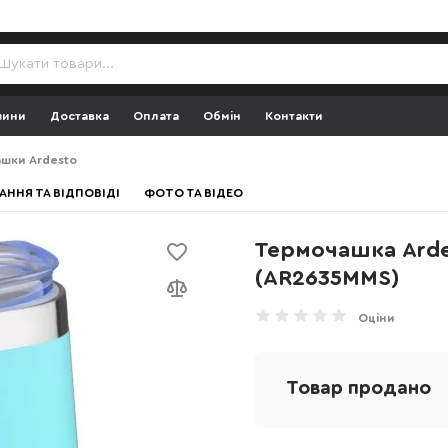
зини
Доставка
Оплата
Обмін
Контакти
шки Ardesto
АННЯ ТА ВІДПОВІДІ
ФОТО ТА ВІДЕО
Термочашка Arde
(AR2635MMS)
Оціни
Товар продано