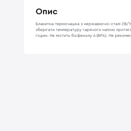
Опис
Блакитна термочашка з нержавіючої сталі (18/1
зберігати температуру гарячого напою протяго
годин. Не містить бісфенолу А (BPA). Не реком