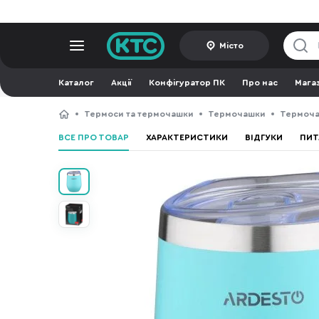
Місто
Каталог
Акції
Конфігуратор ПК
Про нас
Мага
Термоси та термочашки
Термочашки
Термоча
ВСЕ ПРО ТОВАР
ХАРАКТЕРИСТИКИ
ВІДГУКИ
ПИТ