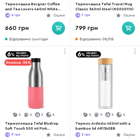
Термочашка Bergner Coffee
Термочашка Tefal Travel Mug
and Tea Lovers 460ml White
Classic 360ml Steel (N2020110)
(BG-37789-WH)
6
грн
Оціни
7
грн
Оціни
660 грн
799 грн
Відправимо сьогодні
Відправимо 08/08
Знижка -36%
5
5
5
5
5
5
5
5
Термопляшка Tefal Bludrop
Термос Ardesto 450ml with a
Soft Touch 500 ml Pink
bamboo lid AR1345BB
(N3110810)
9
грн
Оціни
5
грн
Оціни