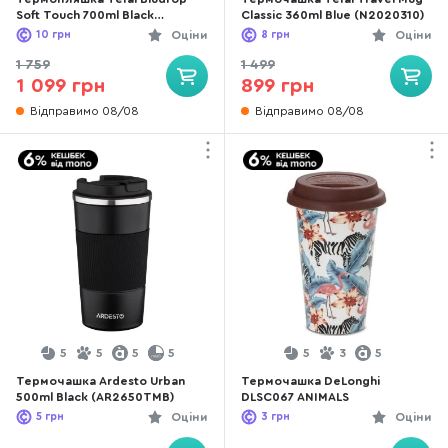
Soft Touch 700ml Black
Classic 360ml Blue (N2020310)
(N3111110)
10
грн
Оціни
8
грн
Оціни
1 759
1 499
1 099 грн
899 грн
Відправимо 08/08
Відправимо 08/08
5
5
5
5
5
3
5
Термочашка Ardesto Urban
Термочашка DeLonghi
500ml Black (AR2650TMB)
DLSC067 ANIMALS
5
грн
Оціни
3
грн
Оціни