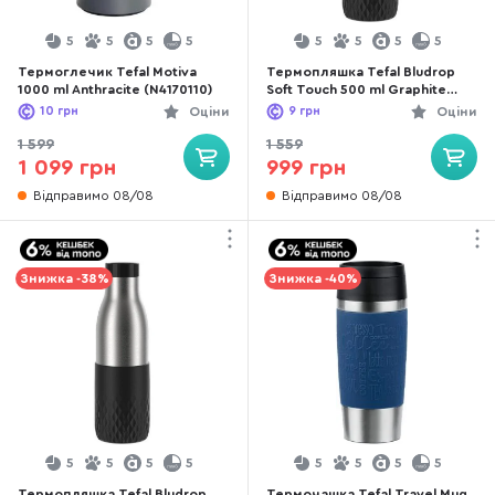
5
5
5
5
5
5
5
5
Термоглечик Tefal Motiva
Термопляшка Tefal Bludrop
1000 ml Anthracite (N4170110)
Soft Touch 500 ml Graphite
(N3110510)
10
грн
Оціни
9
грн
Оціни
1 599
1 559
1 099 грн
999 грн
Відправимо 08/08
Відправимо 08/08
Знижка -38%
Знижка -40%
5
5
5
5
5
5
5
5
Термопляшка Tefal Bludrop
Термочашка Tefal Travel Mug