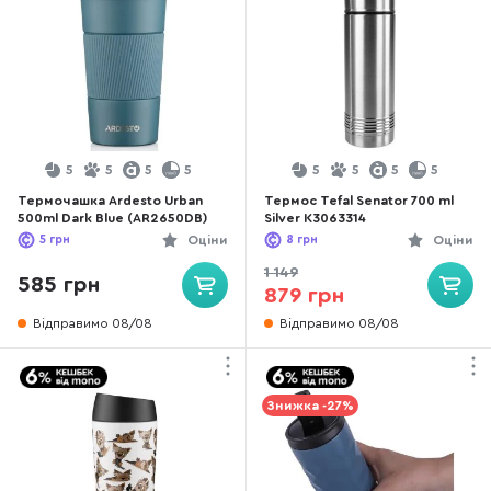
5
5
5
5
5
5
5
5
Термочашка Ardesto Urban
Термос Tefal Senator 700 ml
500ml Dark Blue (AR2650DB)
Silver K3063314
5
грн
Оціни
8
грн
Оціни
1 149
585 грн
879 грн
Відправимо 08/08
Відправимо 08/08
Знижка -27%