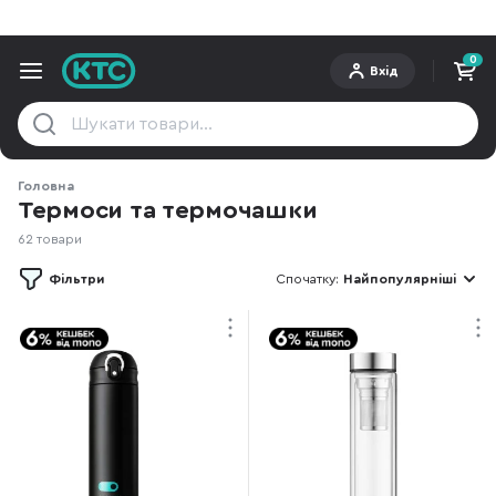
0
Вхід
Головна
Термоси та термочашки
62 товари
Фільтри
Спочатку:
Найпопулярніші