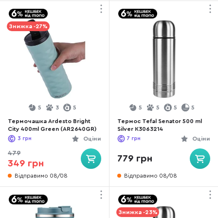
Знижка -27%
5
3
5
5
5
5
5
Термочашка Ardesto Bright
Термос Tefal Senator 500 ml
City 400ml Green (AR2640GR)
Silver K3063214
3
грн
Оціни
7
грн
Оціни
479
779 грн
349 грн
Відправимо 08/08
Відправимо 08/08
Знижка -23%