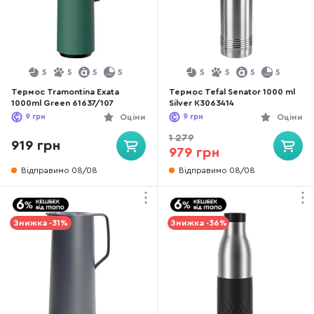
5
5
5
5
5
5
5
5
Термос Tramontina Exata
Термос Tefal Senator 1000 ml
1000ml Green 61637/107
Silver K3063414
9
грн
Оціни
9
грн
Оціни
1 279
919 грн
979 грн
Відправимо 08/08
Відправимо 08/08
Знижка -31%
Знижка -36%