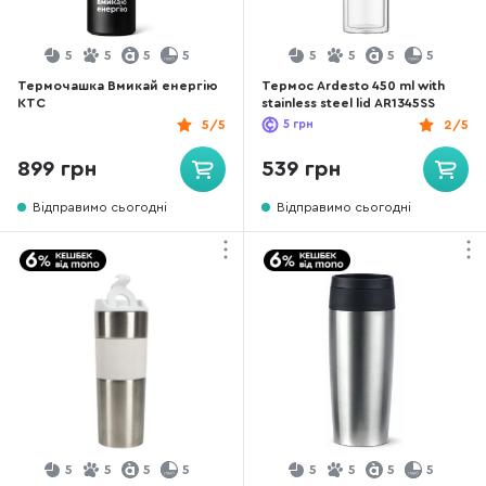
5
5
5
5
5
5
5
5
Термочашка Вмикай енергію
Термос Ardesto 450 ml with
КТС
stainless steel lid AR1345SS
5/5
5
грн
2/5
899 грн
539 грн
Відправимо сьогодні
Відправимо сьогодні
5
5
5
5
5
5
5
5