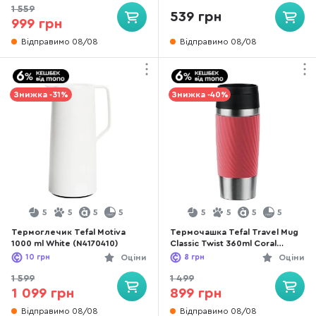
1 559
539 грн
999 грн
Відправимо 08/08
Відправимо 08/08
Знижка -31%
Знижка -40%
5
5
5
5
5
5
5
5
Термоглечик Tefal Motiva
Термочашка Tefal Travel Mug
1000 ml White (N4170410)
Classic Twist 360ml Coral
(N2024410)
10
грн
Оціни
8
грн
Оціни
1 599
1 499
1 099 грн
899 грн
Відправимо 08/08
Відправимо 08/08