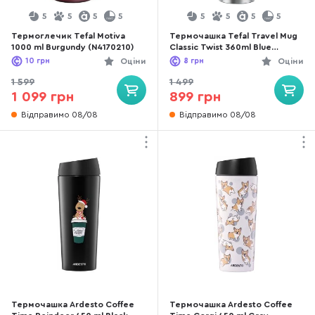
5
5
5
5
5
5
5
5
Термоглечик Tefal Motiva
Термочашка Tefal Travel Mug
1000 ml Burgundy (N4170210)
Classic Twist 360ml Blue
(N2024510)
10
грн
Оціни
8
грн
Оціни
1 599
1 499
1 099 грн
899 грн
Відправимо 08/08
Відправимо 08/08
Термочашка Ardesto Coffee
Термочашка Ardesto Coffee