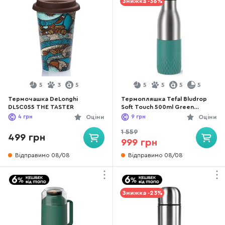
Знижка -36%
5
3
5
5
5
5
5
Термочашка DeLonghi
Термопляшка Tefal Bludrop
DLSC055 THE TASTER
Soft Touch 500ml Green
(N3110610)
4
грн
Оціни
9
грн
Оціни
1 559
499 грн
999 грн
Відправимо 08/08
Відправимо 08/08
Знижка -23%