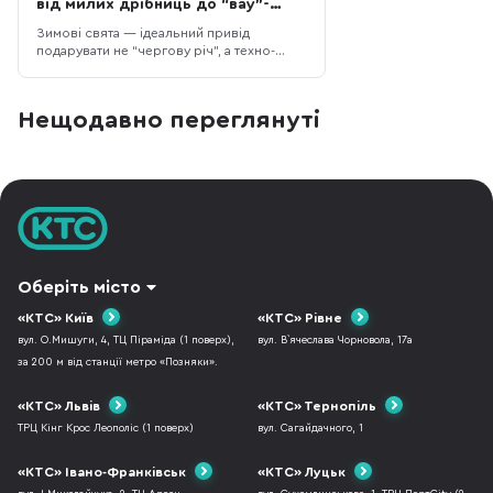
від милих дрібниць до “вау”-
гаджетів
Зимові свята — ідеальний привід
подарувати не “чергову річ”, а техно-
подарунок, який реально працює щодня:
додає комфорту, економить час або
просто піднімає настрій. У цій добірці —
Нещодавно переглянуті
15 ідей для жінок у порядку зростання
бюджету: від приємних дрібниць “на
кожен день” до великих “вау-подарунків”,
які
Оберіть місто
«КТС» Київ
«КТС» Рівне
вул. О.Мишуги, 4, ТЦ Піраміда (1 поверх),
вул. В`ячеслава Чорновола, 17а
за 200 м від станції метро «Позняки».
«КТС» Львів
«КТС» Тернопіль
ТРЦ Кінг Крос Леополіс (1 поверх)
вул. Сагайдачного, 1
«КТС» Івано-Франківськ
«КТС» Луцьк