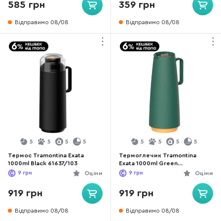
585 грн
359 грн
Відправимо 08/08
Відправимо 08/08
5
5
5
5
5
5
5
5
Термос Tramontina Exata
Термоглечик Tramontina
1000ml Black 61637/103
Exata 1000ml Green
(61636/107)
9
грн
Оціни
9
грн
Оціни
919 грн
919 грн
Відправимо 08/08
Відправимо 08/08