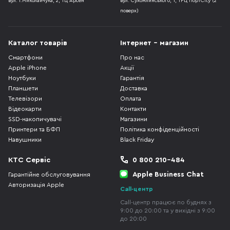
вул. І.Миколайчука, 2, ТЦ Арсен
вул. Сухомлинського, 1, ТРЦ ПортCity (2
поверх)
Каталог товарів
Інтернет - магазин
Смартфони
Про нас
Apple iPhone
Акції
Ноутбуки
Гарантія
Планшети
Доставка
Телевізори
Оплата
Відеокарти
Контакти
SSD-накопичувачі
Магазини
Принтери та БФП
Політика конфіденційності
Навушники
Black Friday
КТС Сервіс
0 800 210-484
Apple Business Chat
Гарантійне обслуговування
Авторизація Apple
Call-центр
Call-центр працює по буднях з
9:00 до 20:00 та у вихідні з 9:00
до 20:00