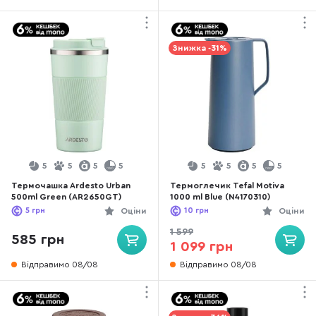
Знижка -31%
5
5
5
5
5
5
5
5
Термочашка Ardesto Urban
Термоглечик Tefal Motiva
500ml Green (AR2650GT)
1000 ml Blue (N4170310)
5
грн
Оціни
10
грн
Оціни
1 599
585 грн
1 099 грн
Відправимо 08/08
Відправимо 08/08