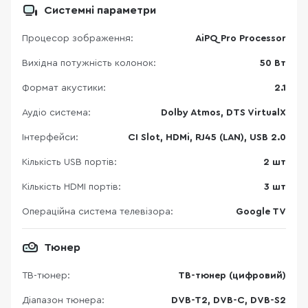
Системні параметри
Процесор зображення:
AiPQ Pro Processor
Вихідна потужність колонок:
50 Вт
Формат акустики:
2.1
Аудіо система:
Dolby Atmos, DTS VirtualX
Інтерфейси:
CI Slot, HDMi, RJ45 (LAN), USB 2.0
Кількість USB портів:
2 шт
Кількість HDMI портів:
3 шт
Операційна система телевізора:
Google TV
Тюнер
ТВ-тюнер:
ТВ-тюнер (цифровий)
Діапазон тюнера:
DVB-T2, DVB-C, DVB-S2