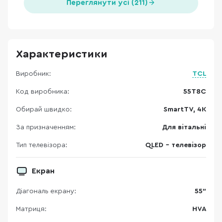
Переглянути усі (211)
Характеристики
Виробник:
TCL
Код виробника:
55T8C
Обирай швидко:
SmartTV, 4K
За призначенням:
Для вітальні
Тип телевізора:
QLED - телевізор
Екран
Діагональ екрану:
55"
Матриця:
HVA