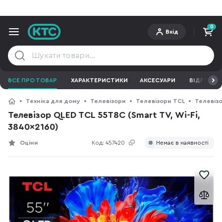
0
Вхід
ВСЕ ПРО ТОВАР
ХАРАКТЕРИСТИКИ
АКСЕСУАРИ
ВІДГУКИ
Техніка для дому
Телевізори
Телевізори TCL
Телевізо
Телевізор QLED TCL 55T8C (Smart TV, Wi-Fi,
3840x2160)
Оціни
Код:
457420
Немає в наявності