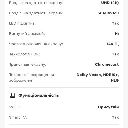
Роздільна здатність екрану:
UHD (4K)
Роздільна здатність екрану:
3840×2160
LED підсвітка:
Так
Вигнутий дисплей:
Ні
Частота оновлення екрану:
144 Гц
Технологія HDR:
Так
Трансляція екрану:
Chromecast
Технології покращення
Dolby Vision, HDR10+,
зображення:
HLG
Функціональність
Wi-Fi:
Присутній
Smart TV:
Так