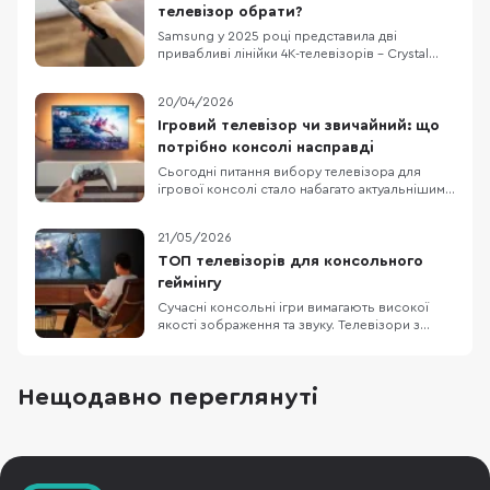
телевізор обрати?
Samsung у 2025 році представила дві
привабливі лінійки 4K-телевізорів – Crystal
UHD U8000F та QLED Q7F. Вони доступні з
різними діагоналями, що підходить як для
20/04/2026
невеликих кімнат, так і для просторих
віталень. Обидві серії поєднують сучасні
Ігровий телевізор чи звичайний: що
технології з красивим тонким дизайном. Та
потрібно консолі насправді
постає питання: чи
Сьогодні питання вибору телевізора для
ігрової консолі стало набагато актуальнішим,
ніж кілька років тому. Сучасні консолі від Sony
та Microsoft вже вміють працювати з 4K, 120
21/05/2026
Гц, VRR та ALLM, а виробники телевізорів
активно просувають це як аргумент для
ТОП телевізорів для консольного
покупки. На цьому тлі легко вирішити, що без
геймінгу
Сучасні консольні ігри вимагають високої
якості зображення та звуку. Телевізори з
роздільною здатністю 4K (3840×2160)
передають чіткі деталі, а підтримка технології
HDR робить кольори насиченішими і
Нещодавно переглянуті
яскравішими. Висока частота оновлення
кадрів забезпечує плавну картинку без
розмиття в динамічних сце