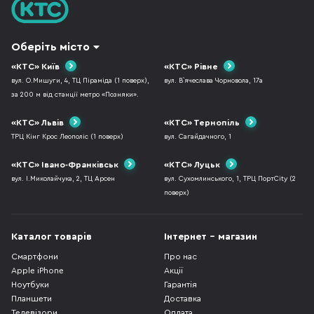
Оберіть місто
«КТС» Київ
«КТС» Рівне
вул. О.Мишуги, 4, ТЦ Піраміда (1 поверх),
вул. В`ячеслава Чорновола, 17а
за 200 м від станції метро «Позняки».
«КТС» Львів
«КТС» Тернопіль
ТРЦ Кінг Крос Леополіс (1 поверх)
вул. Сагайдачного, 1
«КТС» Івано-Франківськ
«КТС» Луцьк
вул. І.Миколайчука, 2, ТЦ Арсен
вул. Сухомлинського, 1, ТРЦ ПортCity (2
поверх)
Каталог товарів
Інтернет - магазин
Смартфони
Про нас
Apple iPhone
Акції
Ноутбуки
Гарантія
Планшети
Доставка
Телевізори
Оплата