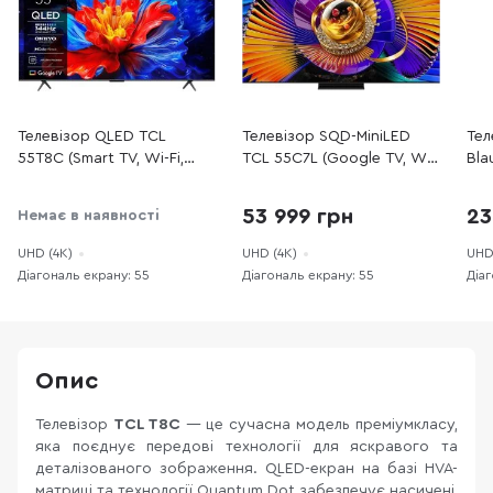
Телевізор QLED TCL
Телевізор SQD-MiniLED
Тел
55T8C (Smart TV, Wi-Fi,
TCL 55C7L (Google TV, Wi-
Bla
3840x2160)
Fi, 3840x2160)
(Go
384
53 999 грн
23
Немає в наявності
UHD (4K)
UHD (4K)
UHD
Діагональ екрану: 55
Діагональ екрану: 55
Діаг
Опис
Телевізор
TCL T8C
— це сучасна модель преміумкласу,
яка поєднує передові технології для яскравого та
деталізованого зображення. QLED-екран на базі HVA-
матриці та технології Quantum Dot забезпечує насичені,