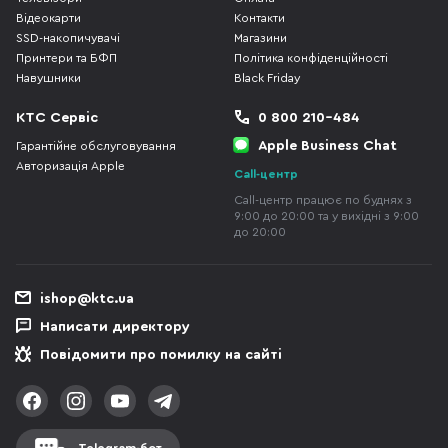
Відеокарти
Контакти
SSD-накопичувачі
Магазини
Принтери та БФП
Політика конфіденційності
Навушники
Black Friday
КТС Сервіс
0 800 210-484
Apple Business Chat
Гарантійне обслуговування
Авторизація Apple
Call-центр
Call-центр працює по буднях з
9:00 до 20:00 та у вихідні з 9:00
до 20:00
ishop@ktc.ua
Написати директору
Повідомити про помилку на сайті
Telegram-бот