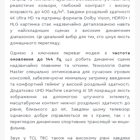
реалістичні кольори, глибокий контраст і високу
яскравість до 400 кд/м². Завдяки роздільній здатності
4K Ultra HD та підтримці форматів Dolby Vision, HDR10+ і
HLG картинка стає надзвичайно деталізованою навіть
у найскладніших сценах з високим динамічним
діапазоном. Це ідеальний вибір для тих, хто цінує якість
домашнього перегляду.
Однією з ключових переваг моделі є
частота
оновлення до 144 Гц
, що робить динамічні сцени
надзвичайно плавними та чіткими. Технологія Game
Master спеціально оптимізована для сучасних ігрових
консолей, забезпечуючи мінімальну затримку введення
та комфортний геймінг у високій роздільній здатності.
Додатково UHD Machine Learning AI SR покращує якість
зображення за допомогою штучного інтелекту,
масштабуючи контент нижчої роздільної здатності до
рівня, близького до 4K. Завдяки цьому телевізор
однаково добре справляється як з іграми, так і з
переглядом динамічних спортивних трансляцій чи екшн-
фільмів.
Звук у TCL T8C також на високому рівні завдяки