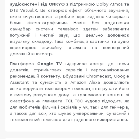
аудіосистемі від ONKYO
з підтримкою Dolby Atmos та
DTS Virtual:X. Це створює ефект об’ємного звучання,
яке оточує глядача та робить перегляд кіно чи серіалів
більш кінематографічним. Навіть без додаткової
саундбар системи телевізор здатен забезпечити
потужний і чистий звук, що ідеально доповнює
візуальну складову. Така комбінація картинки та аудіо
перетворює звичайну вітальню на повноцінний
домашній кінотеатр.
Платформа
Google TV
відкриває доступ до тисяч
додатків, стримінгових сервісів і персоналізованих
рекомендацій контенту. Вбудовані Chromecast, Google
Assistant та сумісність з Amazon Alexa дозволяють
легко керувати телевізором голосом, інтегрувати його
в систему розумного дому та транслювати контент зі
смартфона чи планшета. TCL T8C чудово підходить як
для любителів фільмів і серіалів у 4K, так і для геймерів,
а також для всіх, хто шукає універсальний, сучасний і
технологічний телевізор для щоденного використання.