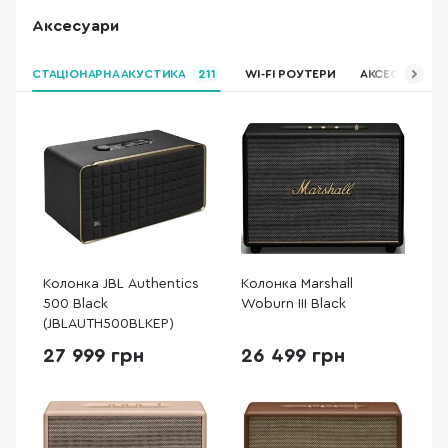
Аксесуари
СТАЦІОНАРНА АКУСТИКА
211
WI-FI РОУТЕРИ
АКСЕСУАРИ ДЛ
Колонка JBL Authentics
Колонка Marshall
500 Black
Woburn III Black
(JBLAUTH500BLKEP)
27 999 грн
26 499 грн