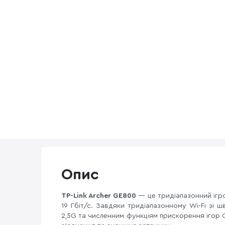
Опис
TP-Link Archer GE800
— це тридіапазонний ігр
19 Гбіт/с. Завдяки тридіапазонному Wi-Fi зі 
2,5G та численним функціям прискорення ігор G