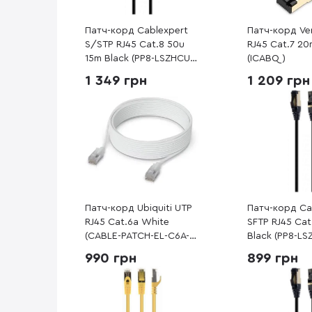
Патч-корд Cablexpert
Патч-корд Ve
S/STP RJ45 Cat.8 50u
RJ45 Cat.7 20
15m Black (PP8-LSZHCU-
(ICABQ)
BK-15M)
1 349 грн
1 209 грн
Патч-корд Ubiquiti UTP
Патч-корд Ca
RJ45 Cat.6a White
SFTP RJ45 Cat
(CABLE-PATCH-EL-C6A-
Black (PP8-LS
5M-W)
10M)
990 грн
899 грн