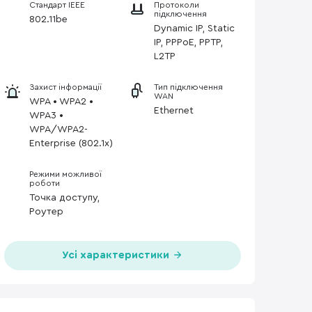
Стандарт IEEE
Протоколи
підключення
802.11be
Dynamic IP, Static
IP, PPPoE, PPTP,
L2TP
Захист інформації
Тип підключення
WAN
WPA • WPA2 •
Ethernet
WPA3 •
WPA/WPA2-
Enterprise (802.1x)
Режими можливої
роботи
Точка доступу,
Роутер
Усі характеристики