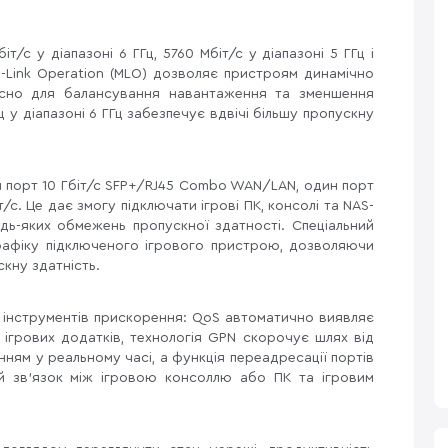
/с у діапазоні 6 ГГц, 5760 Мбіт/с у діапазоні 5 ГГц і
lti-Link Operation (MLO) дозволяє пристроям динамічно
асно для балансування навантаження та зменшення
 у діапазоні 6 ГГц забезпечує вдвічі більшу пропускну
 порт 10 Гбіт/с SFP+/RJ45 Combo WAN/LAN, один порт
/с. Це дає змогу підключати ігрові ПК, консолі та NAS-
ь-яких обмежень пропускної здатності. Спеціальний
рафіку підключеного ігрового пристрою, дозволяючи
скну здатність.
 інструментів прискорення: QoS автоматично виявляє
 ігрових додатків, технологія GPN скорочує шлях від
ням у реальному часі, а функція переадресації портів
й зв'язок між ігровою консоллю або ПК та ігровим