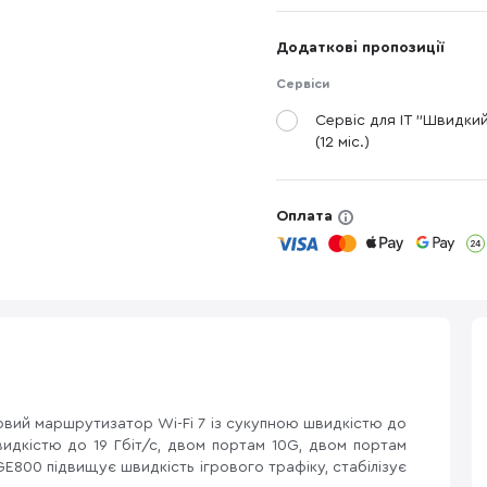
Додаткові пропозиції
Сервіси
Сервіс для IT "Швидки
(12 міс.)
Оплата
овий маршрутизатор Wi-Fi 7 із сукупною швидкістю до
швидкістю до 19 Гбіт/с, двом портам 10G, двом портам
E800 підвищує швидкість ігрового трафіку, стабілізує