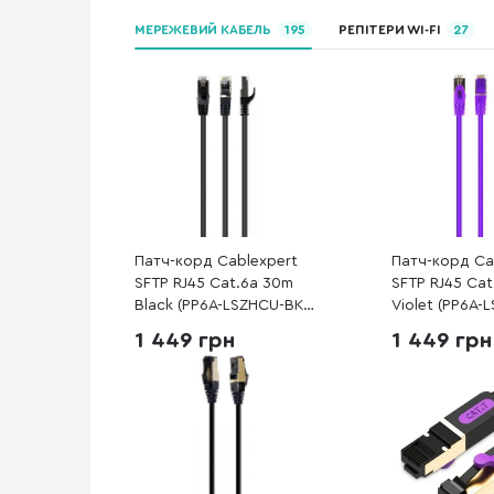
МЕРЕЖЕВИЙ КАБЕЛЬ
195
РЕПІТЕРИ WI-FI
27
Патч-корд Cablexpert
Патч-корд Ca
SFTP RJ45 Cat.6a 30m
SFTP RJ45 Ca
Black (PP6A-LSZHCU-BK-
Violet (PP6A-
30M)
30M)
1 449 грн
1 449 грн