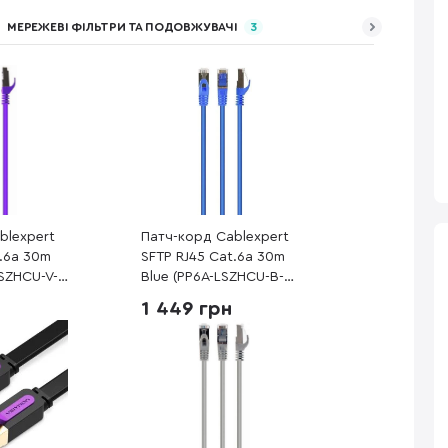
МЕРЕЖЕВІ ФІЛЬТРИ ТА ПОДОВЖУВАЧІ
3
blexpert
Патч-корд Cablexpert
t.6a 30m
SFTP RJ45 Cat.6a 30m
LSZHCU-V-
Blue (PP6A-LSZHCU-B-
30M)
1 449 грн