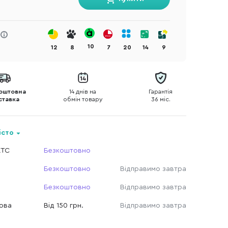
10
12
8
7
20
14
9
оштовна
14 днів на
Гарантія
ставка
обмін товару
36 міс.
істо
КТС
Безкоштовно
Безкоштовно
Відправимо завтра
Безкоштовно
Відправимо завтра
Нова
Від 150 грн.
Відправимо завтра