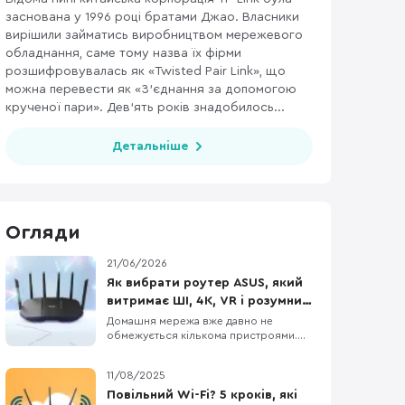
заснована у 1996 році братами Джао. Власники
вирішили займатись виробництвом мережевого
обладнання, саме тому назва їх фірми
розшифровувалась як «Twisted Pair Link», що
можна перевести як «З’єднання за допомогою
крученої пари». Дев’ять років знадобилось...
Детальніше
Огляди
21/06/2026
Як вибрати роутер ASUS, який
витримає ШІ, 4K, VR і розумний
дім
Домашня мережа вже давно не
обмежується кількома пристроями.
Через один роутер одночасно
проходять відеодзвінки, стрімінг,
11/08/2025
хмарні сервіси, камери, датчики
розумного дому та десятки фонових
Повільний Wi-Fi? 5 кроків, які