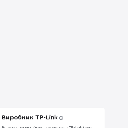
Виробник TP-Link
Відома нині китайська корпорація TP-Link була