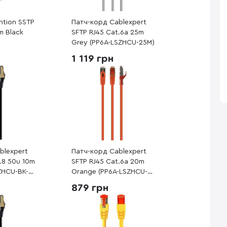
ntion SSTP
Патч-корд Cablexpert
m Black
SFTP RJ45 Cat.6a 25m
Grey (PP6A-LSZHCU-25M)
1 119 грн
blexpert
Патч-корд Cablexpert
.8 50u 10m
SFTP RJ45 Cat.6a 20m
ZHCU-BK-
Orange (PP6A-LSZHCU-
O-20M)
879 грн