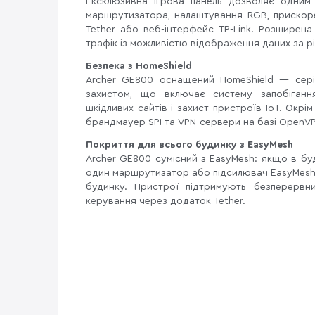
Ексклюзивна ігрова панель дозволяє одним 
маршрутизатора, налаштування RGB, прискор
Tether або веб-інтерфейс TP-Link. Розширена
трафік із можливістю відображення даних за рі
Безпека з HomeShield
Archer GE800 оснащений HomeShield — сері
захистом, що включає систему запобігання
шкідливих сайтів і захист пристроїв IoT. Ок
брандмауер SPI та VPN-сервери на базі OpenVPN
Покриття для всього будинку з EasyMesh
Archer GE800 сумісний з EasyMesh: якщо в бу
один маршрутизатор або підсилювач EasyMesh
будинку. Пристрої підтримують безперервн
керування через додаток Tether.