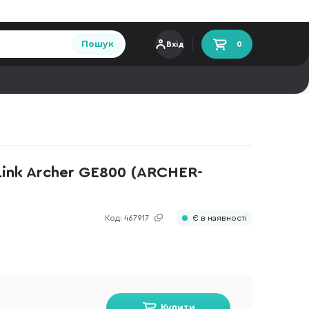
Пошук
Вхід
0
Link Archer GE800 (ARCHER-
Код:
467917
Є в наявності
Купити