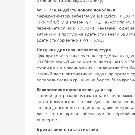
з'єднання та зменшує затримку.
Wi-Fi 7: швидкість нового покоління
Маршрутизатор забезпечує швидкість 11520 Мбіт
1376 Мбіт/с у діапазоні 2,4 ГГц. Технологія Mu
перемикатися між кількома каналами одноч
затримки, а пропускна здатність каналу 320 МГц
здатність порівняно з Wi-Fi 6/6E.
Потужна дротова інфраструктура
Для дротового підключення передбачено один
10 Гбіт/с WAN/LAN та чотири порти LAN 2,5 Гбіт
сховища на максимальних швидкостях без буд
ігровий порт автоматично надає пріоритет т
зосередитися на грі, а не на боротьбі за пропу
Ексклюзивне прискорення для ігор
Ігровий центр маршрутизатора включає кілька
та оптимізує ігрові потоки для пришвидшення
гравця до ігрового сервера завдяки вимірюван
лише за три кроки забезпечує безперебійни
сервером.
Ігрова панель та статистика