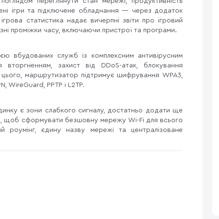
поглядом переглянути стан мережі, продуктивність
ені ігри та підключене обладнання — через додаток
 ігрова статистика надає вичерпні звіти про ігровий
зні проміжки часу, включаючи пристрої та програми.
єю вбудованих служб із комплексним антивірусним
 вторгненням, захист від DDoS-атак, блокування
рім цього, маршрутизатор підтримує шифрування WPA3,
, WireGuard, PPTP і L2TP.
динку є зони слабкого сигналу, достатньо додати ще
, щоб сформувати безшовну мережу Wi-Fi для всього
ий роумінг, єдину назву мережі та централізоване