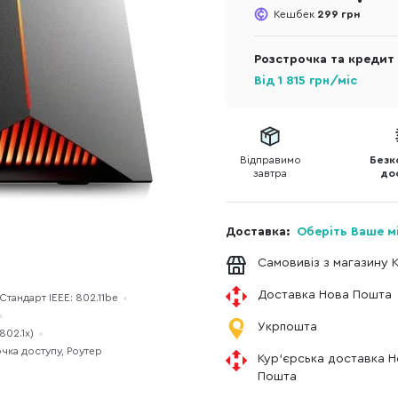
Кешбек
299 грн
Розстрочка та кредит
Від
1 815
грн/міс
Відправимо
Безк
завтра
до
Доставка:
Оберіть Ваше м
Самовивіз з магазину 
Доставка Нова Пошта
Стандарт IEEE: 802.11be
Укрпошта
802.1x)
чка доступу, Роутер
Кур'єрська доставка 
Пошта