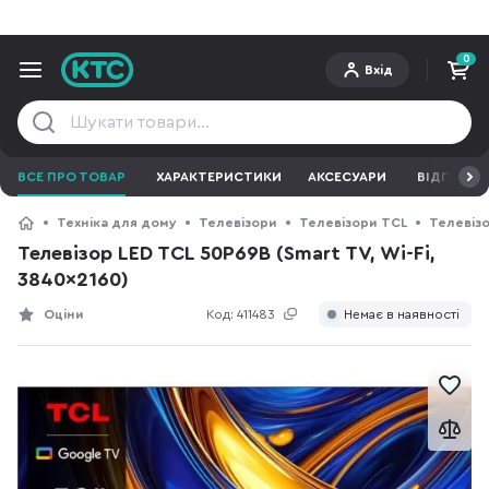
0
Вхід
ВСЕ ПРО ТОВАР
ХАРАКТЕРИСТИКИ
АКСЕСУАРИ
ВІДГУКИ
Техніка для дому
Телевізори
Телевізори TCL
Телевізо
Телевізор LED TCL 50P69B (Smart TV, Wi-Fi,
3840x2160)
Оціни
Код:
411483
Немає в наявності