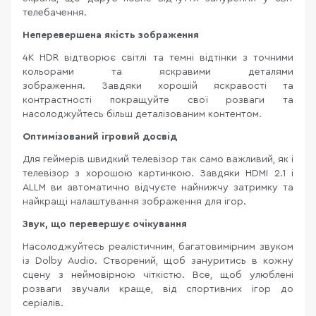
телебачення.
Неперевершена якість зображення
4K HDR відтворює світлі та темні відтінки з точними
кольорами та яскравими деталями
зображення. Завдяки хорошій яскравості та
контрастності покращуйте свої розваги та
насолоджуйтесь більш деталізованим контентом.
Оптимізований ігровий досвід
Для геймерів швидкий телевізор так само важливий, як і
телевізор з хорошою картинкою. Завдяки HDMI 2.1 і
ALLM ви автоматично відчуєте найнижчу затримку та
найкращі налаштування зображення для ігор.
Звук, що перевершує очікування
Насолоджуйтесь реалістичним, багатовимірним звуком
із Dolby Audio. Створений, щоб зануритись в кожну
сцену з неймовірною чіткістю. Все, щоб улюблені
розваги звучали краще, від спортивних ігор до
серіалів.