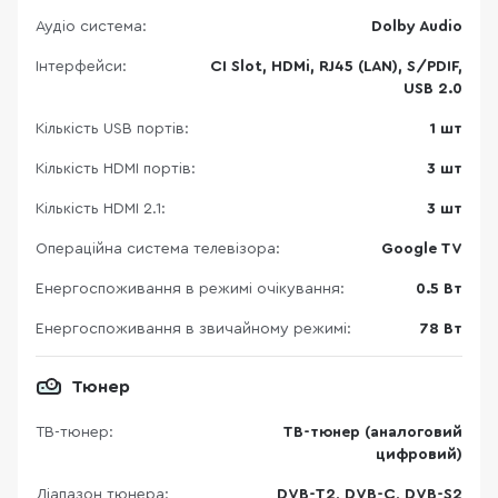
Аудіо система:
Dolby Audio
Інтерфейси:
CI Slot, HDMi, RJ45 (LAN), S/PDIF,
USB 2.0
Кількість USB портів:
1 шт
Кількість HDMI портів:
3 шт
Кількість HDMI 2.1:
3 шт
Операційна система телевізора:
Google TV
Енергоспоживання в режимі очікування:
0.5 Вт
Енергоспоживання в звичайному режимі:
78 Вт
Тюнер
ТВ-тюнер:
ТВ-тюнер (аналоговий
цифровий)
Діапазон тюнера:
DVB-T2, DVB-C, DVB-S2