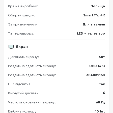
Країна виробник:
Польща
Обирай швидко:
SmartTV, 4K
За призначенням:
Для вітальні
Тип телевізора:
LED - телевізор
Екран
Діагональ екрану:
50"
Роздільна здатність екрану:
UHD (4K)
Роздільна здатність екрану:
3840×2160
LED підсвітка:
Так
Вигнутий дисплей:
Ні
Частота оновлення екрану:
60 Гц
Глибина кольору:
10 bit