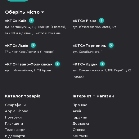
Оберіть місто
«КТС» Київ
«КТС» Рівне
вул. О.Мишуги, 4, ТЦ Піраміда (1 поверх),
вул. В`ячеслава Чорновола, 17а
за 200 м від станції метро «Позняки».
«КТС» Львів
«КТС» Тернопіль
ТРЦ Кінг Крос Леополіс (1 поверх)
вул. Сагайдачного, 1
«КТС» Івано-Франківськ
«КТС» Луцьк
вул. І.Миколайчука, 2, ТЦ Арсен
вул. Сухомлинського, 1, ТРЦ ПортCity (2
поверх)
Каталог товарів
Інтернет - магазин
Смартфони
Про нас
Apple iPhone
Акції
Ноутбуки
Гарантія
Планшети
Доставка
Телевізори
Оплата
Відеокарти
Контакти