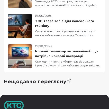
Samsung у 2025 році представила дві
привабливі лінійки 4K-телевізорів – Crystal
UHD U8000F та QLED Q7F. Вони доступні з
різними діагоналями, що підходить як для
21/05/2026
невеликих кімнат, так і для просторих
віталень. Обидві серії поєднують сучасні
ТОП телевізорів для консольного
технології з красивим тонким дизайном. Та
геймінгу
постає питання: чи
Сучасні консольні ігри вимагають високої
якості зображення та звуку. Телевізори з
роздільною здатністю 4K (3840×2160)
передають чіткі деталі, а підтримка технології
20/04/2026
HDR робить кольори насиченішими і
яскравішими. Висока частота оновлення
Ігровий телевізор чи звичайний: що
кадрів забезпечує плавну картинку без
потрібно консолі насправді
розмиття в динамічних сце
Сьогодні питання вибору телевізора для
ігрової консолі стало набагато актуальнішим,
ніж кілька років тому. Сучасні консолі від Sony
та Microsoft вже вміють працювати з 4K, 120
Гц, VRR та ALLM, а виробники телевізорів
Нещодавно переглянуті
активно просувають це як аргумент для
покупки. На цьому тлі легко вирішити, що без