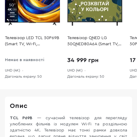
Телевізор LED TCL 50P69B
Телевізор QNED LG
Тел
(Smart TV, Wi-Fi,
50QNED80A6A (Smart TV,
50P
3840x2160)
Wi-Fi, 3840x2160)
Wi-
34 999 грн
17
Немає в наявності
UHD (4K)
UHD (4K)
UHD
Діагональ екрану: 50
Діагональ екрану: 50
Діа
Опис
TCL P69B
— сучасний телевізор для перегляду
улюблених фільмів із модулем Wi-Fi та роздільною
здатністю 4К. Телевізор має тонкі рамки довкола
екрана, що дарує повне відчуття занурення у світ