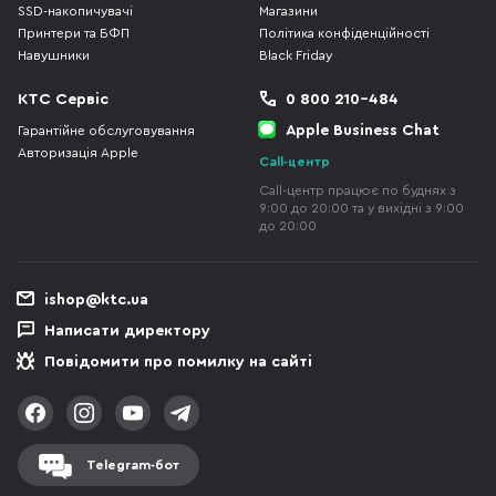
SSD-накопичувачі
Магазини
Принтери та БФП
Політика конфіденційності
Навушники
Black Friday
КТС Сервіс
0 800 210-484
Apple Business Chat
Гарантійне обслуговування
Авторизація Apple
Call-центр
Call-центр працює по буднях з
9:00 до 20:00 та у вихідні з 9:00
до 20:00
ishop@ktc.ua
Написати директору
Повідомити про помилку на сайті
Telegram-бот