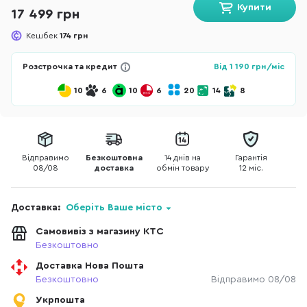
Купити
17 499 грн
Кешбек
174 грн
Розстрочка та кредит
Від
1 190
грн/міс
10
6
10
6
20
14
8
Відправимо
Безкоштовна
14 днів на
Гарантія
08/08
доставка
обмін товару
12 міс.
Доставка:
Оберіть Ваше місто
Самовивіз з магазину КТС
Безкоштовно
Доставка Нова Пошта
Безкоштовно
Відправимо 08/08
Укрпошта