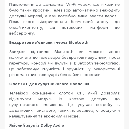
Підключення до домашньої Wi-Fi мережі ще ніколи не
було таким простим. Телевізор автоматично знаходить
доступні мережі, а вам потрібно лише ввести пароль.
Після цього відкривається безмежний доступ до
онлайн-контенту, від потокових платформ до
вебсерфінгу.
Бездротове з’єднання через Bluetooth
Завдяки підтримці Bluetooth ви можете легко
підключати до телевізора бездротові навушники, ігрові
гарнітури, консолі чи пульти з Bluetooth-технологією.
Це забезпечує гнучкість і зручність у використанні
різноманітних аксесуарів без зайвих проводів.
Слот CI+ для супутникового мовлення
Телевізор оснащений слотом CI+, який дозволяє
підключати модуль із картою доступу до
супутникового мовлення. Це усуває потребу в
додаткових пристроях, таких як ресивер, спрощуючи
налаштування та економлячи місце.
Якісний звук із Dolby Audio