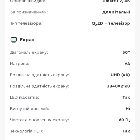
Обирай швидко:
SmartTV, 4K
За призначенням:
Для вітальні
Тип телевізора:
QLED - телевізор
Екран
Діагональ екрану:
50"
Матриця:
VA
Роздільна здатність екрану:
UHD (4K)
Роздільна здатність екрану:
3840×2160
LED підсвітка:
Так
Вигнутий дисплей:
Ні
Частота оновлення екрану:
60 Гц
Технологія HDR:
Так