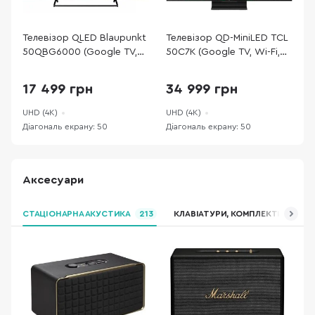
Телевізор QLED Blaupunkt
Телевізор QD-MiniLED TCL
Т
50QBG6000 (Google TV,
50C7K (Google TV, Wi-Fi,
Q
Wi-Fi, 3840x2160)
3840x2160)
T
4
17 499 грн
34 999 грн
UHD (4K)
UHD (4K)
U
Діагональ екрану: 50
Діагональ екрану: 50
Д
Аксесуари
СТАЦІОНАРНА АКУСТИКА
213
КЛАВІАТУРИ, КОМПЛЕКТИ
WI