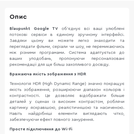
Опис
Blaupunkt Google TV
об’єднує всі ваші улюблені
потокові сервіси в єдиному зручному інтерфейсі.
Завдяки цьому ви можете легко знаходити та
переглядати фільми, серіали чи шоу, не перемикаючись
між різними програмами. Система адаптується до
ваших уподобань, пропонуючи персоналізовані
рекомендації для ще більш захопливого досвіду.
Вражаюча якість зображення з HDR
Технологія HDR (High Dynamic Range) значно покращує
якість зображення, розширюючи діапазон кольорів і
контрастності. Це дозволяє відображати більше
деталей у сценах із високим контрастом, роблячи
картинку яскравішою, реалістичнішою та насиченою.
Навіть найдрібніші елементи виглядають чітко,
забезпечуючи ефект повного занурення.
Просте підключення до Wi-Fi