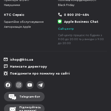
Принтери та БФП
Політика конфіденційності
Навушники
Black Friday
КТС Сервіс
0 800 210-484
Apple Business Chat
Гарантійне обслуговування
Авторизація Apple
Call-центр
Call-центр працює по буднях з
9:00 до 20:00 та у вихідні з 9:00
до 20:00
ishop@ktc.ua
Написати директору
Повідомити про помилку на сайті
Telegram-бот
Підписуйтесь
на знижки!