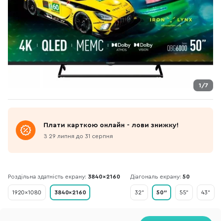
1/7
Плати карткою онлайн - лови знижку!
З 29 липня до 31 серпня
Роздільна здатність екрану:
3840×2160
Діагональ екрану:
50
1920×1080
3840×2160
32"
50"
55"
43"