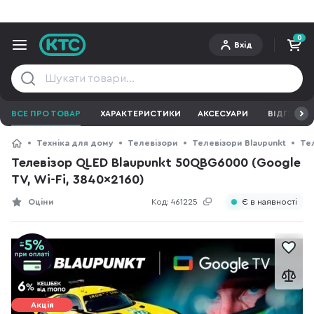
0
Вхід
ВСЕ ПРО ТОВАР
ХАРАКТЕРИСТИКИ
АКСЕСУАРИ
ВІДГУКИ
Техніка для дому
Телевізори
Телевізори Blaupunkt
Тел
Телевізор QLED Blaupunkt 50QBG6000 (Google
TV, Wi-Fi, 3840x2160)
Оціни
Код:
461225
Є в наявності
Акція