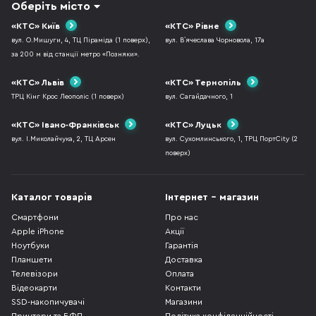
Оберіть місто
«КТС» Київ
«КТС» Рівне
вул. О.Мишуги, 4, ТЦ Піраміда (1 поверх),
вул. В`ячеслава Чорновола, 17а
за 200 м від станції метро «Позняки».
«КТС» Львів
«КТС» Тернопіль
ТРЦ Кінг Крос Леополіс (1 поверх)
вул. Сагайдачного, 1
«КТС» Івано-Франківськ
«КТС» Луцьк
вул. І.Миколайчука, 2, ТЦ Арсен
вул. Сухомлинського, 1, ТРЦ ПортCity (2
поверх)
Каталог товарів
Інтернет - магазин
Смартфони
Про нас
Apple iPhone
Акції
Ноутбуки
Гарантія
Планшети
Доставка
Телевізори
Оплата
Відеокарти
Контакти
SSD-накопичувачі
Магазини