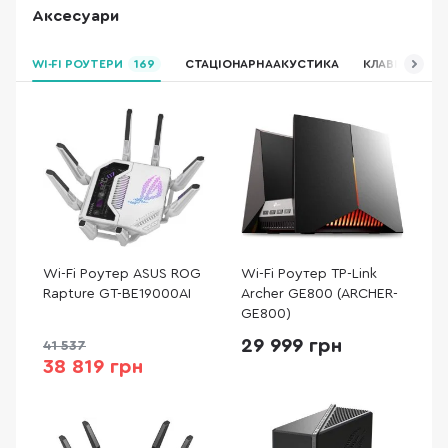
Аксесуари
WI-FI РОУТЕРИ
169
СТАЦІОНАРНА АКУСТИКА
КЛАВІАТУРИ,
Wi-Fi Роутер ASUS ROG
Wi-Fi Роутер TP-Link
Rapture GT-BE19000AI
Archer GE800 (ARCHER-
GE800)
29 999 грн
41 537
38 819 грн