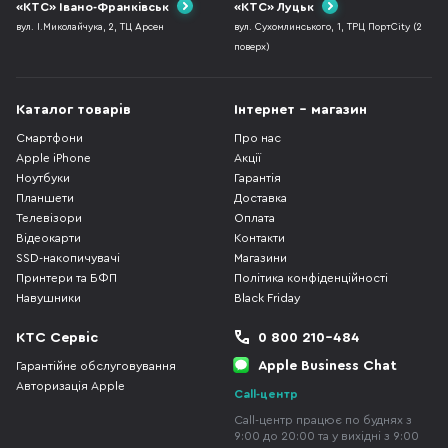
«КТС» Івано-Франківськ
«КТС» Луцьк
вул. І.Миколайчука, 2, ТЦ Арсен
вул. Сухомлинського, 1, ТРЦ ПортCity (2
поверх)
Каталог товарів
Інтернет - магазин
Смартфони
Про нас
Apple iPhone
Акції
Ноутбуки
Гарантія
Планшети
Доставка
Телевізори
Оплата
Відеокарти
Контакти
SSD-накопичувачі
Магазини
Принтери та БФП
Політика конфіденційності
Навушники
Black Friday
КТС Сервіс
0 800 210-484
Apple Business Chat
Гарантійне обслуговування
Авторизація Apple
Call-центр
Call-центр працює по буднях з
9:00 до 20:00 та у вихідні з 9:00