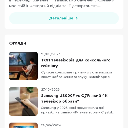
в перекладі означає - “запалюємо бачення”. Компанія
має свій інженерний відділ та ІТ-департамент....
Детальніше
Огляди
21/05/2026
ТОП телевізорів для консольного
геймінгу
Сучасні консольні ігри вимагають високої
якості зображення та звуку. Телевізори з
роздільною здатністю 4K (3840×2160)
передають чіткі деталі, а підтримка технології
27/10/2025
HDR робить кольори насиченішими і
яскравішими. Висока частота оновлення
Samsung U8000F vs Q7F: який 4K
кадрів забезпечує плавну картинку без
телевізор обрати?
розмиття в динамічних сце
Samsung у 2025 році представила дві
привабливі лінійки 4K-телевізорів – Crystal
UHD U8000F та QLED Q7F. Вони доступні з
різними діагоналями, що підходить як для
20/04/2026
невеликих кімнат, так і для просторих