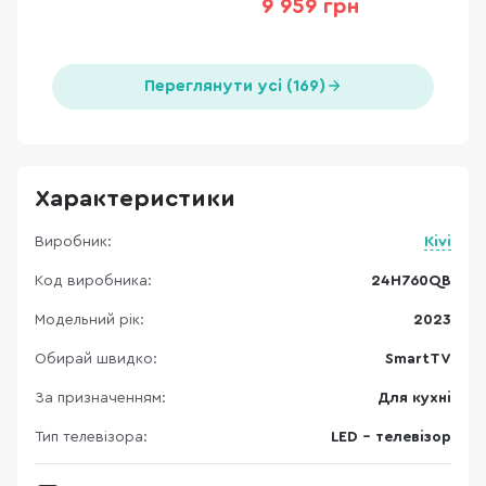
9 959 грн
Переглянути усі (169)
Характеристики
Виробник:
Kivi
Код виробника:
24H760QB
Модельний рік:
2023
Обирай швидко:
SmartTV
За призначенням:
Для кухні
Тип телевізора:
LED - телевізор