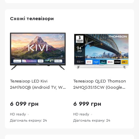
Схожі телевізори
Телевізор LED Kivi
Телевізор QLED Thomson
Т
24H760QB (Android TV, Wi-
24HQG3S15CW (Google
2
Fi, 1366x768)
TV, Wi-Fi, 1366x768)
6 099 грн
6 999 грн
HD ready
HD ready
H
Діагональ екрану: 24
Діагональ екрану: 24
Д