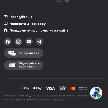
до 20:00
ishop@ktc.ua
Написати директору
Повідомити про помилку на сайті
Telegram-бот
Підписуйтесь
на знижки!
© Мережа магазинів під ТМ "КТС" 2002-2026. Всі права захищені. Оголошена вартість
товарів та умови їх придбання дійсні на поточну дату.