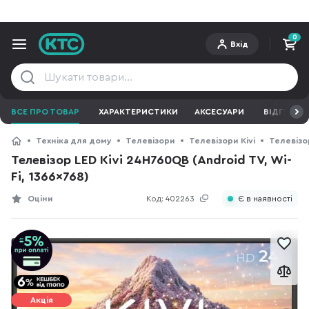
0
Вхід
ВСЕ ПРО ТОВАР
ХАРАКТЕРИСТИКИ
АКСЕСУАРИ
ВІДГУКИ
Техніка для дому
Телевізори
Телевізори Kivi
Телевізор
Телевізор LED Kivi 24H760QB (Android TV, Wi-
Fi, 1366x768)
Оціни
Код:
402263
Є в наявності
Акція