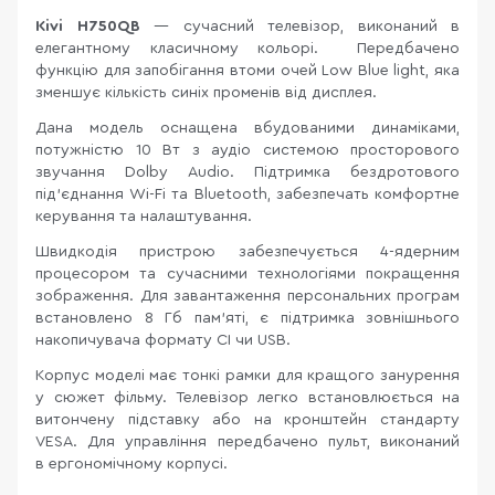
Kivi H750QB
— сучасний телевізор, виконаний в
елегантному класичному кольорі. Передбачено
функцію для запобігання втоми очей Low Blue light, яка
зменшує кількість синіх променів від дисплея.
Дана модель оснащена вбудованими динаміками,
потужністю 10 Вт з аудіо системою просторового
звучання Dolby Audio. Підтримка бездротового
під'єднання Wi-Fi та Bluetooth, забезпечать комфортне
керування та налаштування.
Швидкодія пристрою
забезпечується 4-ядерним
процесором та сучасними технологіями покращення
зображення. Для завантаження персональних програм
встановлено 8 Гб пам'яті, є підтримка зовнішнього
накопичувача формату CI чи USB.
Корпус моделі має тонкі рамки для кращого занурення
у сюжет фільму. Телевізор легко встановлюється на
витончену підставку або на кронштейн стандарту
VESA. Для управління передбачено пульт, виконаний
в ергономічному корпусі.