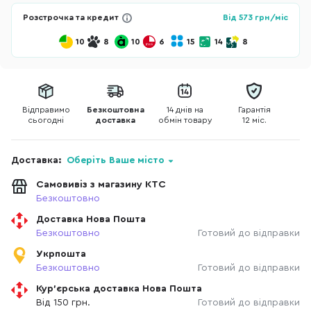
Розстрочка та кредит
Від
573
грн/міс
10
8
10
6
15
14
8
Відправимо
Безкоштовна
14 днів на
Гарантія
сьогодні
доставка
обмін товару
12 міс.
Доставка:
Оберіть Ваше місто
Самовивіз з магазину КТС
Безкоштовно
Доставка Нова Пошта
Безкоштовно
Готовий до відправки
Укрпошта
Безкоштовно
Готовий до відправки
Кур'єрська доставка Нова Пошта
Від 150 грн.
Готовий до відправки