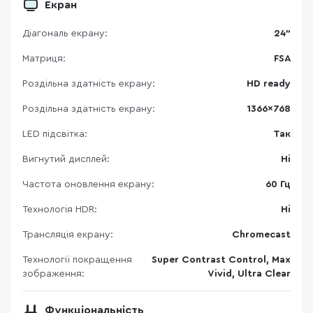
Екран
Діагональ екрану:
24"
Матриця:
FSA
Роздільна здатність екрану:
HD ready
Роздільна здатність екрану:
1366×768
LED підсвітка:
Так
Вигнутий дисплей:
Ні
Частота оновлення екрану:
60 Гц
Технологія HDR:
Ні
Трансляція екрану:
Chromecast
Технології покращення
Super Contrast Control, Max
зображення:
Vivid, Ultra Clear
Функціональність