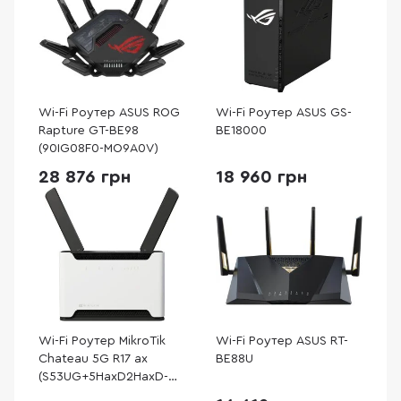
Wi-Fi Роутер ASUS ROG
Wi-Fi Роутер ASUS GS-
Rapture GT-BE98
BE18000
(90IG08F0-MO9A0V)
28 876 грн
18 960 грн
Wi-Fi Роутер MikroTik
Wi-Fi Роутер ASUS RT-
Chateau 5G R17 ax
BE88U
(S53UG+5HaxD2HaxD-
TC&RG650E-EU)