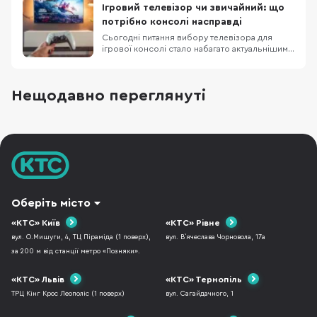
віталень. Обидві серії поєднують сучасні
Ігровий телевізор чи звичайний: що
технології з красивим тонким дизайном. Та
потрібно консолі насправді
постає питання: чи
Сьогодні питання вибору телевізора для
ігрової консолі стало набагато актуальнішим,
ніж кілька років тому. Сучасні консолі від Sony
та Microsoft вже вміють працювати з 4K, 120
Гц, VRR та ALLM, а виробники телевізорів
Нещодавно переглянуті
активно просувають це як аргумент для
покупки. На цьому тлі легко вирішити, що без
Оберіть місто
«КТС» Київ
«КТС» Рівне
вул. О.Мишуги, 4, ТЦ Піраміда (1 поверх),
вул. В`ячеслава Чорновола, 17а
за 200 м від станції метро «Позняки».
«КТС» Львів
«КТС» Тернопіль
ТРЦ Кінг Крос Леополіс (1 поверх)
вул. Сагайдачного, 1