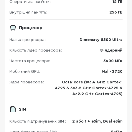
Оперативна пам'ять:
12 ГБ
Внутрішня пам'ять:
256 ГБ
Процесор
Назва процесора:
Dimensity 8500 Ultra
Кількість ядер процесора:
8-ядерний
Частота процесора:
3400 МГц
Мобільний GPU:
Mali-G720
Ядра процесора:
Octa-core (1x3.4 GHz Cortex-
A725 & 3x3.2 GHz Cortex-A725 &
4x2.2 GHz Cortex-A725)
SIM
Кількість підтримуваних SIM :
2 або 1 + eSim, Dual eSim
Формфактор слота SIM:
2хSIM