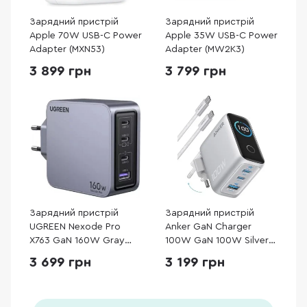
Зарядний пристрій
Зарядний пристрій
Apple 70W USB-C Power
Apple 35W USB-C Power
Adapter (MXN53)
Adapter (MW2K3)
3 899 грн
3 799 грн
Зарядний пристрій
Зарядний пристрій
UGREEN Nexode Pro
Anker GaN Charger
X763 GaN 160W Gray
100W GaN 100W Silver
(25877)
with Type-C/Type-C
3 699 грн
3 199 грн
(B121BG41)