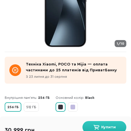
1/10
Техніка Xiaomi, POCO та Mijia — оплата
частинами до 25 платежів від ПриватБанку
З 23 липня до 31 серпня
Внутрішня пам'ять:
256 ГБ
Основний колір:
Black
256 ГБ
512 ГБ
Купити
30 999 грн