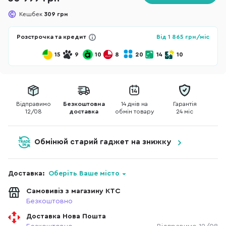
Кешбек
309 грн
Розстрочка та кредит
Від
1 865
грн/міс
15
9
10
8
20
14
10
Відправимо
Безкоштовна
14 днів на
Гарантія
12/08
доставка
обмін товару
24 міс
Обмінюй старий гаджет на знижку
Доставка:
Оберіть Ваше місто
Самовивіз з магазину КТС
Безкоштовно
Доставка Нова Пошта