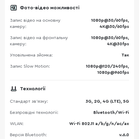
Фото-відео можливості
Запис відео на основну
1080p@30/60fps,
камеру:
4K@30/60fps
Запис відео на фронтальну
1080p@30/60fps,
камеру:
4K@30fps
Уповільнена зйомка:
Так
Запис Slow Motion:
1080p@120/240fps,
1080p@960fps
Технології
Стандарт зв'язку:
3G, 2G, 4G (LTE), 5G
Безпровідні технології:
Bluetooth/Wi-Fi
WLAN:
Wi-Fi 802.11 a/b/g/n/ac/ax
Версія Bluetooth:
v.6.0