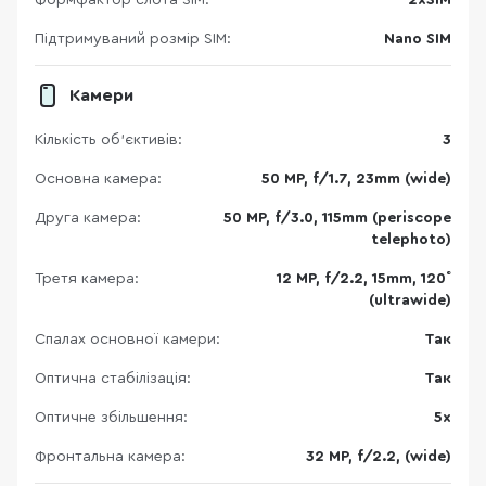
Підтримуваний розмір SIM:
Nano SIM
Камери
Кількість об'єктивів:
3
Основна камера:
50 MP, f/1.7, 23mm (wide)
Друга камера:
50 MP, f/3.0, 115mm (periscope
telephoto)
Третя камера:
12 MP, f/2.2, 15mm, 120˚
(ultrawide)
Спалах основної камери:
Так
Оптична стабілізація:
Так
Оптичне збільшення:
5x
Фронтальна камера:
32 MP, f/2.2, (wide)