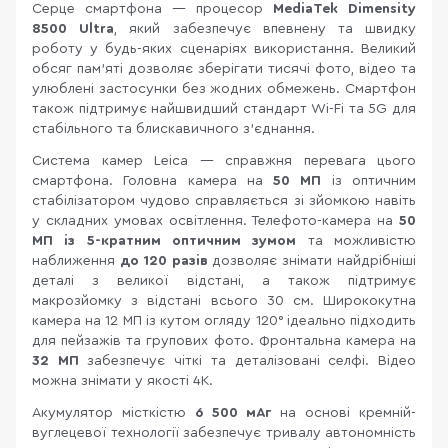
Серце смартфона — процесор
MediaTek Dimensity
8500 Ultra
, який забезпечує впевнену та швидку
роботу у будь-яких сценаріях використання. Великий
обсяг пам'яті дозволяє зберігати тисячі фото, відео та
улюблені застосунки без жодних обмежень. Смартфон
також підтримує найшвидший стандарт Wi-Fi та 5G для
стабільного та блискавичного з'єднання.
Система камер Leica — справжня перевага цього
смартфона. Головна камера на
50 МП
із оптичним
стабілізатором чудово справляється зі зйомкою навіть
у складних умовах освітлення. Телефото-камера на
50
МП із 5-кратним оптичним зумом
та можливістю
наближення
до 120 разів
дозволяє знімати найдрібніші
деталі з великої відстані, а також підтримує
макрозйомку з відстані всього 30 см. Ширококутна
камера на 12 МП із кутом огляду 120° ідеально підходить
для пейзажів та групових фото. Фронтальна камера на
32 МП
забезпечує чіткі та деталізовані селфі. Відео
можна знімати у якості 4K.
Акумулятор місткістю
6 500 мАг
на основі кремній-
вуглецевої технології забезпечує тривалу автономність