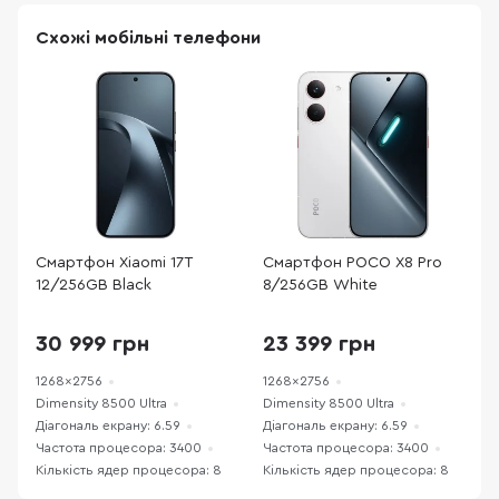
Схожі мобільні телефони
Смартфон Xiaomi 17T
Смартфон POCO X8 Pro
С
12/256GB Black
8/256GB White
7
B
30 999 грн
23 399 грн
1268x2756
1268x2756
1
Dimensity 8500 Ultra
Dimensity 8500 Ultra
D
Діагональ екрану: 6.59
Діагональ екрану: 6.59
Д
Частота процесора: 3400
Частота процесора: 3400
Ч
Кількість ядер процесора: 8
Кількість ядер процесора: 8
К