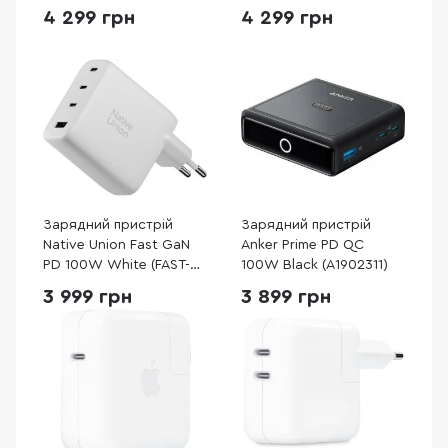
(B2697G41)
Type-C / Type-C
4 299 грн
4 299 грн
(B2697GZ1)
Зарядний пристрій
Зарядний пристрій
Native Union Fast GaN
Anker Prime PD QC
PD 100W White (FAST-
100W Black (A1902311)
PD100-WHT-EU)
3 999 грн
3 899 грн