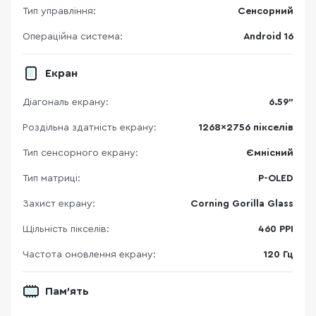
Тип управління:
Сенсорний
Операційна система:
Android 16
Екран
Діагональ екрану:
6.59"
Роздільна здатність екрану:
1268x2756 пікселів
Тип сенсорного екрану:
Ємнісний
Тип матриці:
P-OLED
Захист екрану:
Corning Gorilla Glass
Щільність пікселів:
460 PPI
Частота оновлення екрану:
120 Гц
Пам'ять