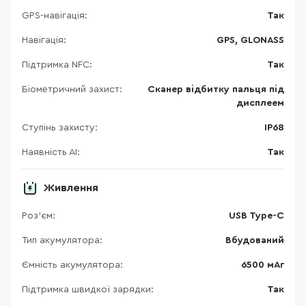
GPS-навігація:
Так
Навігація:
GPS, GLONASS
Підтримка NFC:
Так
Біометричний захист:
Сканер відбитку пальця під
дисплеем
Ступінь захисту:
IP68
Наявність АІ:
Так
Живлення
Роз'єм:
USB Type-C
Тип акумулятора:
Вбудований
Ємність акумулятора:
6500 мАг
Підтримка швидкої зарядки:
Так