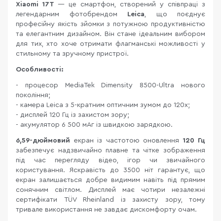
Xiaomi 17T
— це смартфон, створений у співпраці з
легендарним фотобрендом
Leica
, що поєднує
професійну якість зйомки з потужною продуктивністю
та елегантним дизайном. Він стане ідеальним вибором
для тих, хто хоче отримати флагманські можливості у
стильному та зручному пристрої.
Особливості:
- процесор MediaTek Dimensity 8500-Ultra нового
покоління;
- камера Leica з 5-кратним оптичним зумом до 120x;
- дисплей 120 Гц із захистом зору;
- акумулятор 6 500 мАг із швидкою зарядкою.
6,59-дюймовий
екран із частотою оновлення
120 Гц
забезпечує надзвичайно плавне та чітке зображення
під час перегляду відео, ігор чи звичайного
користування. Яскравість до 3500 ніт гарантує, що
екран залишається добре видимим навіть під прямим
сонячним світлом. Дисплей має чотири незалежні
сертифікати TÜV Rheinland із захисту зору, тому
тривале використання не завдає дискомфорту очам.