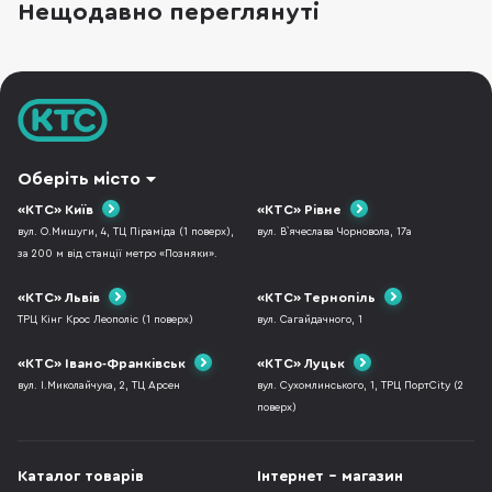
Нещодавно переглянуті
підходи до ергономіки та пікових
можливостей, хоча візуально ці пристрої
поділяють спільну ф
Оберіть місто
«КТС» Київ
«КТС» Рівне
вул. О.Мишуги, 4, ТЦ Піраміда (1 поверх),
вул. В`ячеслава Чорновола, 17а
за 200 м від станції метро «Позняки».
«КТС» Львів
«КТС» Тернопіль
ТРЦ Кінг Крос Леополіс (1 поверх)
вул. Сагайдачного, 1
«КТС» Івано-Франківськ
«КТС» Луцьк
вул. І.Миколайчука, 2, ТЦ Арсен
вул. Сухомлинського, 1, ТРЦ ПортCity (2
поверх)
Каталог товарів
Інтернет - магазин