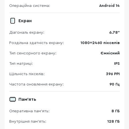
Операційна система:
Android 14
Екран
Діагональ екрану:
6.78"
Роздільна здатність екрану:
1080x2460 пікселів
Тип сенсорного екрану:
Ємнісний
Тип матриці:
IPS
Щільність пікселів:
396 PPI
Частота оновлення екрану:
90 Гц
Пам'ять
Оперативна пам'ять:
8 ГБ
Внутрішня пам'ять:
128 ГБ