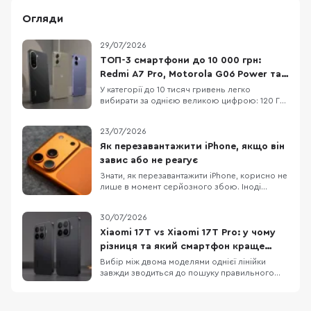
Огляди
29/07/2026
ТОП-3 смартфони до 10 000 грн:
Redmi A7 Pro, Motorola G06 Power та
OPPO A6x
У категорії до 10 тисяч гривень легко
вибирати за однією великою цифрою: 120 Гц,
50 МП, 7000 мАг або «розширені» 12 ГБ RAM.
Але жодна з них не описує смартфон
23/07/2026
повністю. Великий акумулятор додає ваги, 120
Гц не роблять HD+ екран чітким, а віртуальна
Як перезавантажити iPhone, якщо він
RAM не замінює фізичну. Порівняємо три
завис або не реагує
доступні мод
Знати, як перезавантажити iPhone, корисно не
лише в момент серйозного збою. Іноді
достатньо звичайного вимкнення та
повторного ввімкнення, щоб прибрати дрібні
30/07/2026
підвисання, зупинити застосунок, який
некоректно працює або повернути системі
Xiaomi 17T vs Xiaomi 17T Pro: у чому
нормальну роботу. Apple прямо рекомендує
різниця та який смартфон краще
починати саме з такого
обрати
Вибір між двома моделями однієї лінійки
завжди зводиться до пошуку правильного
балансу між практичною функціональністю та
бюджетом. Детальне порівняння Xiaomi 17T і
Xiaomi 17T Pro демонструє два зовсім різні