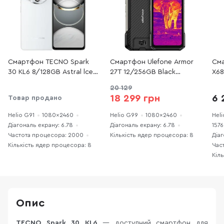
Смартфон TECNO Spark
Смартфон Ulefone Armor
Сма
30 KL6 8/128GB Astral lce
27T 12/256GB Black
X68
(4894947047909)
(6975326663885)
Tit
20 129
18 299 грн
6 
Товар продано
Helio G91
1080x2460
Helio G99
1080x2460
Heli
Діагональ екрану: 6.78
Діагональ екрану: 6.78
157
Частота процесора: 2000
Кількість ядер процесора: 8
Діаг
Кількість ядер процесора: 8
Час
Кіл
Опис
TECNO Spark 30 KL6
— доступний смартфон для