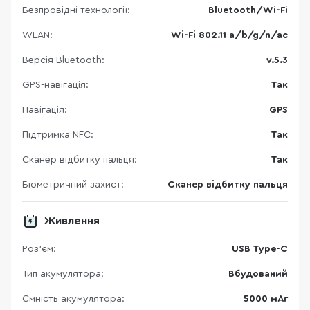
Безпровідні технології:
Bluetooth/Wi-Fi
WLAN:
Wi-Fi 802.11 a/b/g/n/ac
Версія Bluetooth:
v.5.3
GPS-навігація:
Так
Навігація:
GPS
Підтримка NFC:
Так
Сканер відбитку пальця:
Так
Біометричний захист:
Сканер відбитку пальця
Живлення
Роз'єм:
USB Type-C
Тип акумулятора:
Вбудований
Ємність акумулятора:
5000 мАг