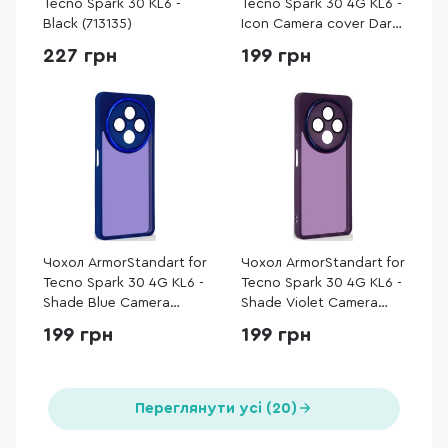
Tecno Spark 30 KL6 -
Tecno Spark 30 4G KL6 -
Black (713135)
Icon Camera cover Dark
Blue (ARM81366)
227 грн
199 грн
Чохол ArmorStandart for
Чохол ArmorStandart for
Tecno Spark 30 4G KL6 -
Tecno Spark 30 4G KL6 -
Shade Blue Camera
Shade Violet Camera
cover (ARM81378)
cover (ARM81380)
199 грн
199 грн
Переглянути усі (20)