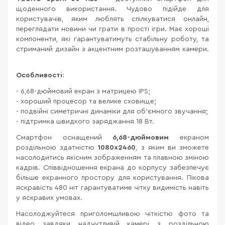
щоденного використання. Чудово підійде для
користувачів, яким люблять спілкуватися онлайн,
переглядати новини чи грати в прості ігри. Має хороші
компоненти, які гарантуватимуть стабільну роботу, та
стриманий дизайн з акцентним розташуванням камери.
Особливості
:
- 6,68-дюймовий екран з матрицею IPS;
- хороший процесор та велике сховище;
- подвійні симетричні динаміки для об'ємного звучання;
- підтримка швидкого заряджання 18 Вт.
Смартфон оснащений
6,68-дюймовим
екраном
роздільною здатністю
1080x2460
, з яким ви зможете
насолодитись якісним зображенням та плавною зміною
кадрів. Співвідношення екрана до корпусу забезпечує
більше екранного простору для користування. Пікова
яскравість 480 ніт гарантуватиме чітку видимість навіть
у яскравих умовах.
Насолоджуйтеся приголомшливою чіткістю фото та
відео завдяки надчутливій камері з роздільною