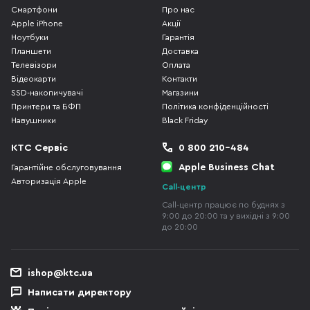
Смартфони
Про нас
Apple iPhone
Акції
Ноутбуки
Гарантія
Планшети
Доставка
Телевізори
Оплата
Відеокарти
Контакти
SSD-накопичувачі
Магазини
Принтери та БФП
Політика конфіденційності
Навушники
Black Friday
КТС Сервіс
0 800 210-484
Apple Business Chat
Гарантійне обслуговування
Авторизація Apple
Call-центр
Call-центр працює по буднях з
9:00 до 20:00 та у вихідні з 9:00
до 20:00
ishop@ktc.ua
Написати директору