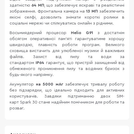
здатністю
64 МП
, що забезпечує яскраві та реалістичні
зображення. Фронтальна камера на
13 МП
забезпечить
якісні селфі, дозволить знімати короткі ролики в
соціальні мережі чи спілкуватись онлайн з рідними.
Восьмиядерний процесор
Helio G91
з достатнім
обсягом оперативної пам'яті гарантуватиме хорошу
швидкодію, плавність роботи програм. Великого
сховища вистачить для улюбленої музики й важливих
файлів. Захист від пилу та води за
стандартом
IP64
гарантує, що пристрій захищений від
обмеженого проникнення пилу та водяних бризок з
будь-якого напрямку.
Акумулятор
на 5000 мАг
забезпечує тривалу роботу
без підзарядки, що ідеально підходить для активних
користувачів. Завдяки підтриманню двох SIM-
карт Spark 30 стане надійним помічником для роботи та
розваг.