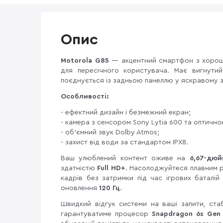
Опис
Motorola G85
— акцентний смартфон з хорош
для пересічного користувача. Має вигнут
поєднується із задньою панеллю у яскравому 
Особливості:
- ефектний дизайн і безмежний екран;
- камера з сенсором Sony Lytia 600 та оптичною
- об'ємний звук Dolby Atmos;
- захист від води за стандартом IPX8.
Ваш улюблений контент оживе на
6,67-дю
здатністю
Full HD+
. Насолоджуйтеся плавним 
кадрів без затримки під час ігрових баталі
оновлення
120 Гц
.
Швидкий відгук системи на ваші запити, ста
гарантуватиме процесор
Snapdragon 6s Gen