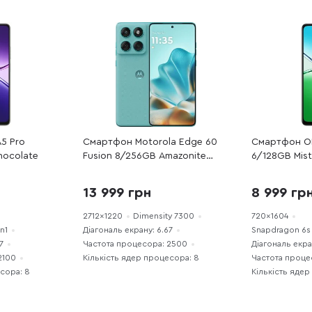
5 Pro
Смартфон Motorola Edge 60
Смартфон O
hocolate
Fusion 8/256GB Amazonite
6/128GB Mis
(PB7E0036RS)
13 999 грн
8 999 гр
2712x1220
Dimensity 7300
720x1604
n1
Діагональ екрану: 6.67
Snapdragon 6s
7
Частота процесора: 2500
Діагональ екра
2100
Кількість ядер процесора: 8
Частота проце
есора: 8
Кількість ядер