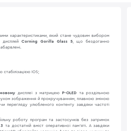
ими характеристиками, який стане чудовим вибором
ий дисплей
Corning Gorilla Glass 5
, що бездоганно
забарвлені.
 стабілізацією IOS;
ймовому
дисплеї з матрицею
P-OLED
та роздільною
рухом зображення й прокручуванням, плавною зміною
й чи перегляду улюбленого контенту завдяки частоті
більну роботу програм та застосунків без затримок
 3
та достатній вміст оперативної пам'яті. А завдяки