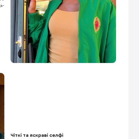
ь-
Чіткі та яскраві селфі