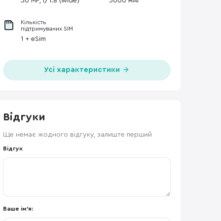
50 MP, f/1.8 (wide)
5000 мАг
Кількість
підтримуваних SIM
1 + eSim
Усі характеристики
Відгуки
Ще немає жодного відгуку, залиште перший
Відгук
Ваше ім'я: