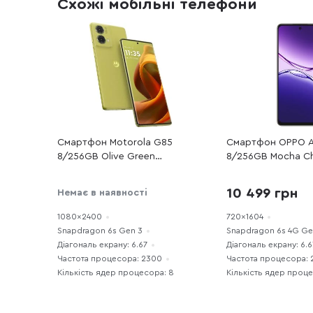
Схожі мобільні телефони
Смартфон Motorola G85
Смартфон OPPO A
8/256GB Olive Green
8/256GB Mocha C
(PB2A0043RS)
10 499 грн
Немає в наявності
1080x2400
720x1604
Snapdragon 6s Gen 3
Snapdragon 6s 4G Ge
Діагональ екрану: 6.67
Діагональ екрану: 6.6
Частота процесора: 2300
Частота процесора: 
Кількість ядер процесора: 8
Кількість ядер проц