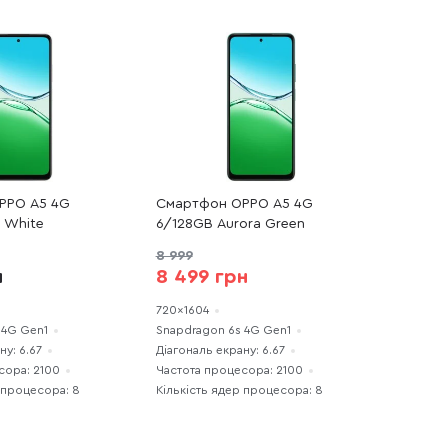
PPO A5 4G
Смартфон OPPO A5 4G
t White
6/128GB Aurora Green
8 999
н
8 499 грн
720x1604
 4G Gen1
Snapdragon 6s 4G Gen1
ну: 6.67
Діагональ екрану: 6.67
сора: 2100
Частота процесора: 2100
 процесора: 8
Кількість ядер процесора: 8