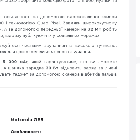
MicroSD зберігайте колекцію фото та відео, музики та
ої освітленості за допомогою вдосконаленої камери
0 і технологією Quad Pixel. Завдяки ширококутному
ни. А за допомогою передньої камери
на 32 МП
робіть
и, відразу публікуючи їх у соціальних мережах.
джуйтеся чистішим звучанням із високою гучністю.
mos
для приголомшливо якісного звучання.
а 5 000 мАг
, який гарантуватиме, що ви зможете
е. А швидка зарядка
30 Вт
відновить заряд за лічені
вати ґаджет за допомогою сканера відбитків пальців
Motorola G85
Особливості: