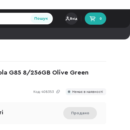
Пошук
Вхід
0
la G85 8/256GB Olive Green
Код:
408353
Немає в наявності
ті
Продано