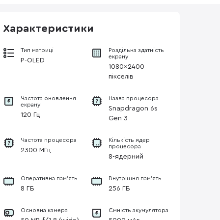
Характеристики
Тип матриці
Роздільна здатність
екрану
P-OLED
1080x2400
пікселів
Частота оновлення
Назва процесора
екрану
Snapdragon 6s
120 Гц
Gen 3
Частота процесора
Кількість ядер
процесора
2300 МГц
8-ядерний
Оперативна пам'ять
Внутрішня пам'ять
8 ГБ
256 ГБ
Основна камера
Ємність акумулятора