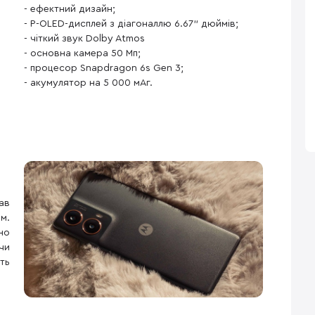
- ефектний дизайн;
- P-OLED-дисплей з діагоналлю 6.67" дюймів;
- чіткий звук Dolby Atmos
- основна камера 50 Мп;
- процесор Snapdragon 6s Gen 3;
- акумулятор на 5 000 мАг.
в
м.
но
чи
ть