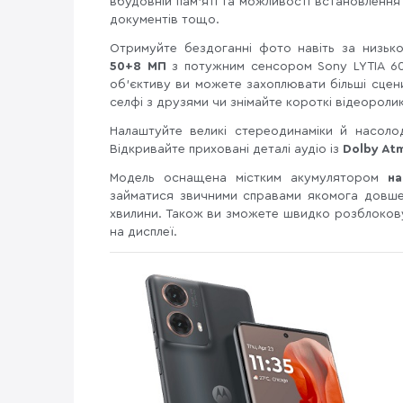
вбудовній пам'яті та можливості встановлення 
документів тощо.
Отримуйте бездоганні фото навіть за низьк
50+8 МП
з потужним сенсором Sony LYTIA 60
об’єктиву ви можете захоплювати більші сце
селфі з друзями чи знімайте короткі відеоролик
Налаштуйте великі стереодинаміки й насоло
Відкривайте приховані деталі аудіо із
Dolby At
Модель оснащена містким акумулятором
н
займатися звичними справами якомога довш
хвилини. Також ви зможете швидко розблокову
на дисплеї.