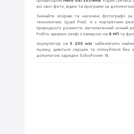
процесором
Helio G81 Extreme
. Користуйтесь 
всі свої фото, відео та програми за допомогою
Знімайте яскраві та насичені фотографії з
технологією Quad Pixel. А з портретним ре
природного розмиття. Автоматичний нічний р
Робіть ідеальні селфі з камерою на
8 МП
та фун
Акумулятор на
5 200 мАг
забезпечить майж
музику, дивіться серіали та спілкуйтеся без з
допомогою зарядки TurboPower 18.