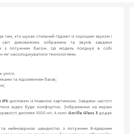
е тим, хто шукає стильний ґаджет із хорошим звуком і
 світ дивовижних зображень та звуків завдяки
ам з потужним басом. Ця модель поєднує в собі
ен міг насолоджуватися технологіями.
ь уночі.
міками та підсиленням басів;
ки;
м
IPS
-дисплеєм із плавною картинкою. Завдяки частоті
тися відео буде комфортно. Зображення на екрані
кравості дисплея 1000 ніт. А скло
Gorilla Glass 3
додає
 та неймовірною швидкістю з потужним 8-ядерним