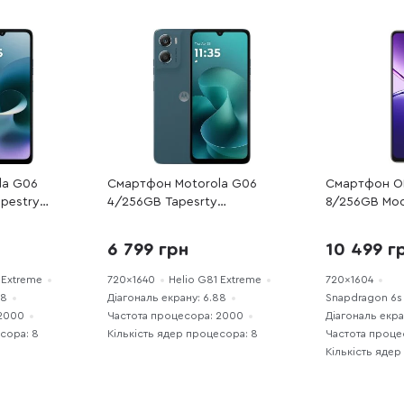
la G06
Смартфон Motorola G06
Смартфон O
pestry
4/256GB Tapesrty
8/256GB Moc
(PBA20004UA)
6 799 грн
10 499 г
 Extreme
720x1640
Helio G81 Extreme
720x1604
88
Діагональ екрану: 6.88
Snapdragon 6s
 2000
Частота процесора: 2000
Діагональ екра
есора: 8
Кількість ядер процесора: 8
Частота проце
Кількість ядер