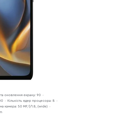
та оновлення екрану: 90
00
Кількість ядер процесора: 8
а камера: 50 MP, f/1.8, (wide)
im