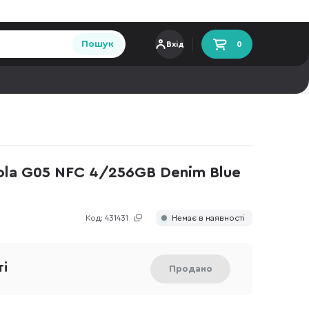
Пошук
Вхід
0
la G05 NFC 4/256GB Denim Blue
Код:
431431
Немає в наявності
ті
Продано