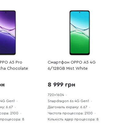
PPO A5 Pro
Смартфон OPPO A5 4G
ha Chocolate
6/128GB Mist White
рн
8 999 грн
720x1604
 4G Gen1
Snapdragon 6s 4G Gen1
ну: 6.67
Діагональ екрану: 6.67
сора: 2100
Частота процесора: 2100
 процесора: 8
Кількість ядер процесора: 8