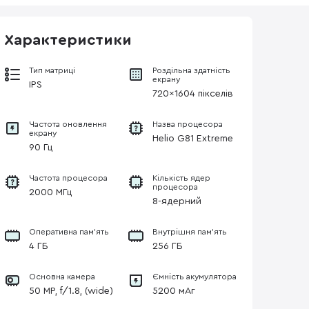
Характеристики
Тип матриці
Роздільна здатність
екрану
IPS
720x1604 пікселів
Частота оновлення
Назва процесора
екрану
Helio G81 Extreme
90 Гц
Частота процесора
Кількість ядер
процесора
2000 МГц
8-ядерний
Оперативна пам'ять
Внутрішня пам'ять
4 ГБ
256 ГБ
Основна камера
Ємність акумулятора
50 MP, f/1.8, (wide)
5200 мАг