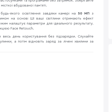
застосунками та програмами без затримок. Зберігайте
 місткої вбудованої пам’яті.
а будь-якого освітлення завдяки камері на
50 МП
з
жимом на основі ШІ ваші світлини отримають ефект
ежим налаштує параметри для ідеального результату.
кцією Face Retouch.
е весь день користування без підзарядки. Слухайте
упинки, а потім відновіть заряд за лічені хвилини за