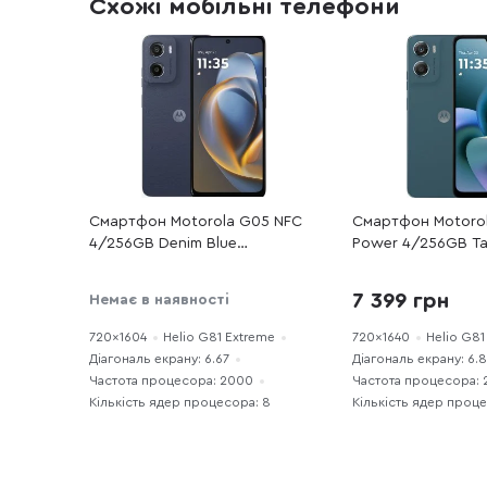
Схожі мобільні телефони
Смартфон Motorola G05 NFC
Смартфон Motoro
4/256GB Denim Blue
Power 4/256GB Ta
(PBA10002UA)
(PBA00000UA)
7 399 грн
Немає в наявності
720x1604
Helio G81 Extreme
720x1640
Helio G81
Діагональ екрану: 6.67
Діагональ екрану: 6.
Частота процесора: 2000
Частота процесора:
Кількість ядер процесора: 8
Кількість ядер проц