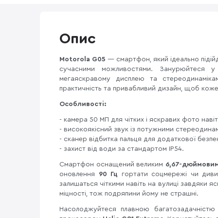
Опис
Motorola G05
— смартфон, який ідеально підійд
сучасними можливостями. Занурюйтеся у
мегаяскравому дисплею та стереодинамік
практичність та привабливий дизайн, щоб кож
Особливості:
- камера 50 МП для чітких і яскравих фото навіт
- високоякісний звук із потужними стереодина
- сканер відбитка пальця для додаткової безпе
- захист від води за стандартом IP54.
Смартфон оснащений великим
6,67-дюймови
оновлення
90 Гц
гортати соцмережі чи диви
залишаться чіткими навіть на вулиці завдяки яс
міцності, тож подряпини йому не страшні.
Насолоджуйтеся плавною багатозадачністю