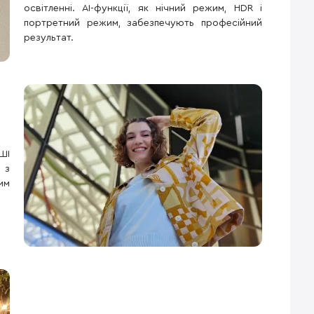
освітленні. AI-функції, як нічний режим, HDR і
портретний режим, забезпечують професійний
результат.
ШІ
 з
им