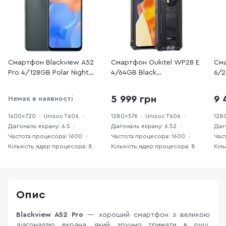
Смартфон Blackview A52
Смартфон Oukitel WP28 E
Сма
Pro 4/128GB Polar Night
4/64GB Black
6/2
(6931548314783)
(6931940757652)
(69
5 999 грн
9 
Немає в наявності
1600x720
Unisoc T606
1280x576
Unisoc T606
128
Діагональ екрану: 6.5
Діагональ екрану: 6.52
Діаг
Частота процесора: 1600
Частота процесора: 1600
Час
Кількість ядер процесора: 8
Кількість ядер процесора: 8
Кіл
Опис
Blackview A52 Pro
— хороший смартфон з великою
діагоналлю екрана, який зручно тримати в руці,