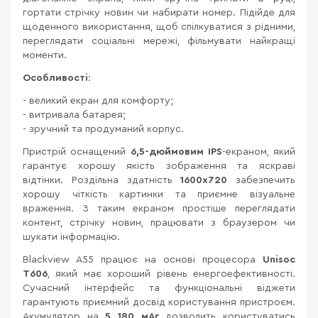
гортати стрічку новин чи набирати номер. Підійде для
щоденного використання, щоб спілкуватися з рідними,
переглядати соціальні мережі, фільмувати найкращі
моменти.
Особливості
:
- великий екран для комфорту;
- витривала батарея;
- зручний та продуманий корпус.
Пристрій оснащений
6,5-дюймовим IPS
-екраном, який
гарантує хорошу якість зображення та яскраві
відтінки. Роздільна здатність
1600х720
забезпечить
хорошу чіткість картинки та приємне візуальне
враження. З таким екраном простіше переглядати
контент, стрічку новин, працювати з браузером чи
шукати інформацію.
Blackview A55 працює на основі процесора
Unisoc
T606
, який має хороший рівень енергоефективності.
Сучасний інтерфейс та функціональні віджети
гарантують приємний досвід користування пристроєм.
Акумулятор на
5 180 мАг
дозволить користуватись