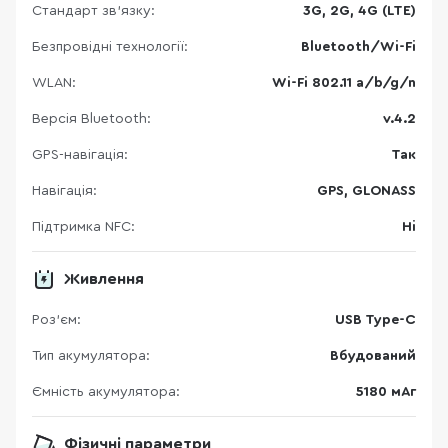
Стандарт зв'язку:
3G, 2G, 4G (LTE)
Безпровідні технології:
Bluetooth/Wi-Fi
WLAN:
Wi-Fi 802.11 a/b/g/n
Версія Bluetooth:
v.4.2
GPS-навігація:
Так
Навігація:
GPS, GLONASS
Підтримка NFC:
Ні
Живлення
Роз'єм:
USB Type-C
Тип акумулятора:
Вбудований
Ємність акумулятора:
5180 мАг
Фізичні параметри