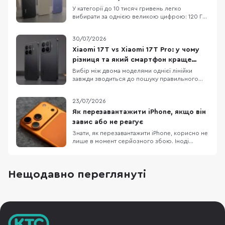
OPPO A6x
У категорії до 10 тисяч гривень легко
вибирати за однією великою цифрою: 120 Гц,
50 МП, 7000 мАг або «розширені» 12 ГБ RAM.
Але жодна з них не описує смартфон
30/07/2026
повністю. Великий акумулятор додає ваги, 120
Гц не роблять HD+ екран чітким, а віртуальна
Xiaomi 17T vs Xiaomi 17T Pro: у чому
RAM не замінює фізичну. Порівняємо три
різниця та який смартфон краще
доступні мод
обрати
Вибір між двома моделями однієї лінійки
завжди зводиться до пошуку правильного
балансу між практичною функціональністю та
бюджетом. Детальне порівняння Xiaomi 17T і
23/07/2026
Xiaomi 17T Pro демонструє два зовсім різні
підходи до ергономіки та пікових
Як перезавантажити iPhone, якщо він
можливостей, хоча візуально ці пристрої
завис або не реагує
поділяють спільну ф
Знати, як перезавантажити iPhone, корисно не
лише в момент серйозного збою. Іноді
достатньо звичайного вимкнення та
повторного ввімкнення, щоб прибрати дрібні
підвисання, зупинити застосунок, який
Нещодавно переглянуті
некоректно працює або повернути системі
нормальну роботу. Apple прямо рекомендує
починати саме з такого