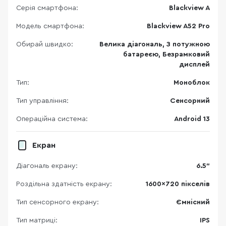
Серія смартфона:
Blackview A
Модель смартфона:
Blackview A52 Pro
Обирай швидко:
Велика діагональ, З потужною
батареєю, Безрамковий
дисплей
Тип:
Моноблок
Тип управління:
Сенсорний
Операційна система:
Android 13
Екран
Діагональ екрану:
6.5"
Роздільна здатність екрану:
1600x720 пікселів
Тип сенсорного екрану:
Ємнісний
Тип матриці:
IPS