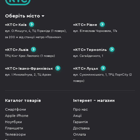
Оберіть місто
«КТС» Київ
«КТС» Рівне
вул. О.Мишуги, 4, ТЦ Піраміда (1 поверх),
вул. В`ячеслава Чорновола, 17а
за 200 м від станції метро «Позняки».
«КТС» Львів
«КТС» Тернопіль
ТРЦ Кінг Крос Леополіс (1 поверх)
вул. Сагайдачного, 1
«КТС» Івано-Франківськ
«КТС» Луцьк
вул. І.Миколайчука, 2, ТЦ Арсен
вул. Сухомлинського, 1, ТРЦ ПортCity (2
поверх)
Каталог товарів
Інтернет - магазин
Смартфони
Про нас
Apple iPhone
Акції
Ноутбуки
Гарантія
Планшети
Доставка
Телевізори
Оплата