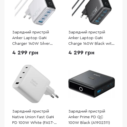
Зарядний пристрій
Зарядний пристрій
Anker Laptop GaN
Anker Laptop GaN
Charger 140W Silver
Charge 140W Black with
(B2697G41)
Type-C / Type-C
4 299 грн
4 299 грн
(B2697GZ1)
Зарядний пристрій
Зарядний пристрій
Native Union Fast GaN
Anker Prime PD QC
PD 100W White (FAST-
100W Black (A1902311)