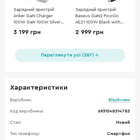
Зарядний пристрій
Зарядний пристрій
Anker GaN Charger
Baseus GaN2 PicoGo
100W GaN 100W Silver
AE21 100W Black with
with Type-C/Type-C
Cable Type-C / Type-C
3 199 грн
2 999 грн
(B121BG41)
100W (E0121B00)
Переглянути усі (387)
Характеристики
Виробник:
Blackview
Код виробника:
6931548314783
Стан:
Новий
Тип телефону:
Смартфон