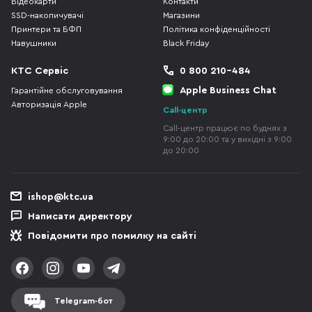
Відеокарти
Контакти
SSD-накопичувачі
Магазини
Принтери та БФП
Політика конфіденційності
Навушники
Black Friday
КТС Сервіс
0 800 210-484
Apple Business Chat
Гарантійне обслуговування
Авторизація Apple
Call-центр
Call-центр працює по буднях з
9:00 до 20:00 та у вихідні з 9:00
до 20:00
ishop@ktc.ua
Написати директору
Повідомити про помилку на сайті
Telegram-бот