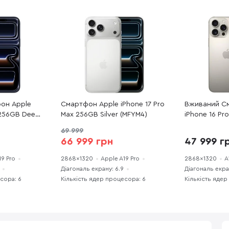
он Apple
Смартфон Apple iPhone 17 Pro
Вживаний С
 256GB Deep
Max 256GB Silver (MFYM4)
iPhone 16 Pr
EFA) хороший
Natural Titan
69 999
(16PM256NTR
66 999 грн
47 999 г
стан
19 Pro
2868x1320
Apple A19 Pro
2868x1320
A
Діагональ екрану: 6.9
Діагональ екра
сора: 6
Кількість ядер процесора: 6
Кількість ядер