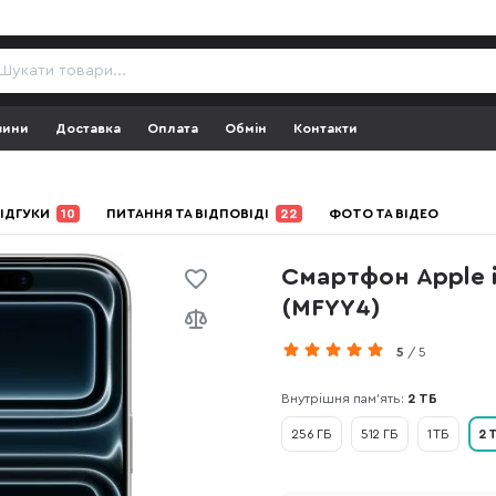
зини
Доставка
Оплата
Обмін
Контакти
ІДГУКИ
10
ПИТАННЯ ТА ВІДПОВІДІ
22
ФОТО ТА ВІДЕО
Смартфон Apple i
(MFYY4)
5
/ 5
Внутрішня пам'ять:
2 ТБ
256 ГБ
512 ГБ
1 ТБ
2 