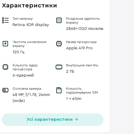
Характеристики
Тип матриці
Роздільна здатність
екрану
Retina XDR display
2868x1320 пікселів
Частота оновлення
Назва процесора
екрану
Apple A19 Pro
120 Гц
Кількість ядер
Внутрішня пам'ять
процесора
2 ТБ
6-ядерний
Основна камера
Кількість
підтримуваних SIM
48 MP, f/1.78, 24mm
1 + eSim
(wide)
Усі характеристики