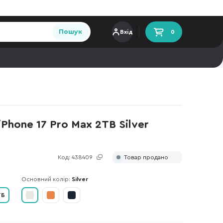
Пошук
Вхід
0
Phone 17 Pro Max 2TB Silver
Код:
438409
Товар продано
Основний колір:
Silver
ТБ