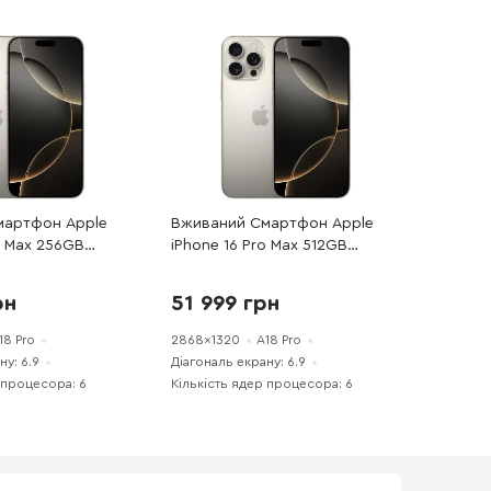
мартфон Apple
Вживаний Смартфон Apple
o Max 256GB
iPhone 16 Pro Max 512GB
ium
Natural Titanium
EFA+) чудовий
(16PM512NTREFA+) чудовий
рн
51 999 грн
стан
18 Pro
2868x1320
A18 Pro
ну: 6.9
Діагональ екрану: 6.9
 процесора: 6
Кількість ядер процесора: 6