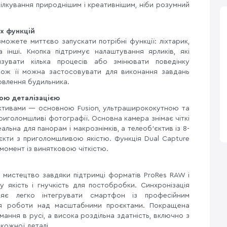
ілкування природнішим і креативнішим, ніби розумний
х функцій
зможете миттєво запускати потрібні функції: ліхтарик,
 інші. Кнопка підтримує налаштування ярликів, які
зувати кілька процесів або змінювати поведінку
акож її можна застосовувати для виконання завдань
овлення будильника.
ною деталізацією
єктивами — основною Fusion, ультраширококутною та
иголомшливі фотографії. Основна камера знімає чіткі
альна для панорам і макрознімків, а телеоб’єктив із 8-
єкти з приголомшливою якістю. Функція Dual Capture
момент із винятковою чіткістю.
 мистецтво завдяки підтримці форматів ProRes RAW і
 якість і гнучкість для постобробки. Синхронізація
яє легко інтегрувати смартфон із професійним
ля роботи над масштабними проєктами. Покращена
імання в русі, а висока роздільна здатність, включно з
 кожної деталі.