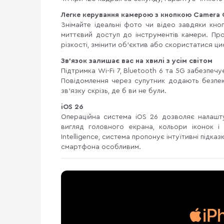
Легке керування камерою з кнопкою Camera 
Знімайте ідеальні фото чи відео завдяки кноп
миттєвий доступ до інструментів камери. Про
різкості, змінити об’єктив або скористатися 
Зв'язок залишає вас на хвилі з усім світом
Підтримка Wi-Fi 7, Bluetooth 6 та 5G забезпечу
Повідомлення через супутник додають безпек
зв'язку скрізь, де б ви не були.
iOS 26
Операційна система iOS 26 дозволяє налашту
вигляд головного екрана, кольори іконок і 
Intelligence, система пропонує інтуїтивні підка
смартфона особливим.