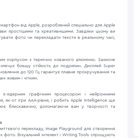
смартфон від Apple, розроблений спеціально для Apple
прави простішими та креативнішими. Завдяки цьому ви
увати фото чи перекладати тексти в реальному часі,
льним корпусом з термічно кованого алюмінію. Захисне
езпечує більшу стійкість до подряпин. Дисплей Super
новлення до 120 Гц гарантує плавне прокручування та
ні живим і чітким.
6-ядерним графічним процесором і нейронними
як-от ігри AAA-рівня, і робить Apple Intelligence ще
цює блискавично, допомагаючи вам у творчості та
ю
я миттєвого перекладу, Image Playground для створення
х фото. Візуальний інтелект і Writing Tools спрощують