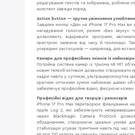
редагування текстів та зображень, роблячи сп
асистент завжди поряд.
Action button — зручне увімкнення улюблени
Завдяки кнопці «Дія» на iPhone 17 Pro Max ви 
нагадування голосом, режим «Без звуку» та
дозволяють відкривати програми, автомати
пристрою залежно від часу й геолокації. Т
усередині застосунків — наприклад, для встан
Камери для професійних знімків із неймовір
Потрійна система камер із трьома 48 МП об’
новим телеоб’єктивом дозволяє створювати пр
кадри навіть у сутінках, ультраширококутна іде
кратним оптичним зумом наближає далекі об’
забезпечує професійне відео, фіксуючи кожен 
Професійні відео для творців і режисерів
iPhone 17 Pro Max перетворює фільмування на
Apple Log 2, які забезпечують неперевершену
через Blackmagic Camera ProDock дозвол
обладнанням, створюючи ідеальні умови д
стабілізація усуває тремтіння навіть під час зн
4K при 120 кадрах за секунду, гарантує чіткість