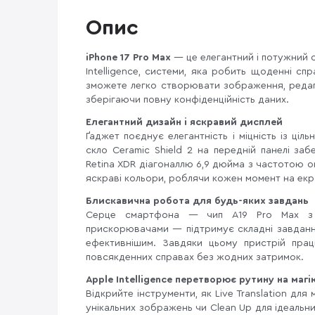
Опис
iPhone 17 Pro Max
— це елегантний і потужний 
Intelligence, системи, яка робить щоденні с
зможете легко створювати зображення, редаг
зберігаючи повну конфіденційність даних.
Елегантний дизайн і яскравий дисплей
Ґаджет поєднує елегантність і міцність із ці
скло Ceramic Shield 2 на передній панелі заб
Retina XDR діагоналлю 6,9 дюйма з частотою о
яскраві кольори, роблячи кожен момент на екра
Блискавична робота для будь-яких завдань
Серце смартфона — чип A19 Pro Max з 
прискорювачами — підтримує складні завдання, 
ефективнішим. Завдяки цьому пристрій пра
повсякденних справах без жодних затримок.
Apple Intelligence перетворює рутину на магі
Відкрийте інструменти, як Live Translation дл
унікальних зображень чи Clean Up для ідеальни