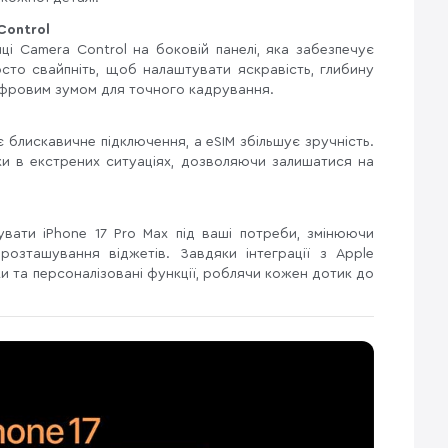
Control
ці Camera Control на боковій панелі, яка забезпечує
сто свайпніть, щоб налаштувати яскравість, глибину
цифровим зумом для точного кадрування.
є блискавичне підключення, а eSIM збільшує зручність.
и в екстрених ситуаціях, дозволяючи залишатися на
вати iPhone 17 Pro Max під ваші потреби, змінюючи
розташування віджетів. Завдяки інтеграції з Apple
зки та персоналізовані функції, роблячи кожен дотик до