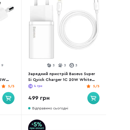
9
3
3
3
Зарядний пристрій Baseus Super
45W
Si Quick Charger 1C 20W White
with Type-C/Lightning (TZCCSUP-
5/5
4
грн
5/5
B02)
499 грн
Відправимо сьогодні