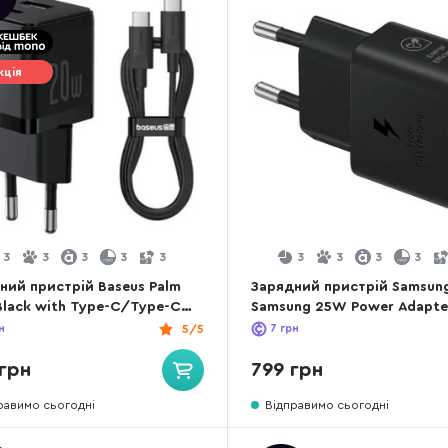
кція
3
3
3
3
3
3
3
3
3
ний пристрій Baseus Palm
Зарядний пристрій Samsun
lack with Type-C/Type-C
Samsung 25W Power Adapte
1608113-01)
(EP-T2510NBEGEU)
н
5/5
7
грн
грн
799 грн
равимо сьогодні
Відправимо сьогодні