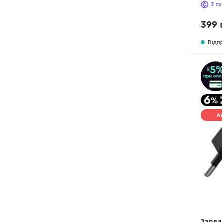
(6942
3
гр
399 
Відп
А
Заряд