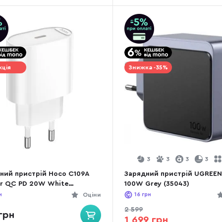
кція
Знижка -35%
3
3
3
3
ний пристрій Hoco C109A
Зарядний пристрій UGREEN
er QC PD 20W White
100W Grey (35043)
007656658)
н
Оціни
16
грн
2 599
грн
1 699 грн