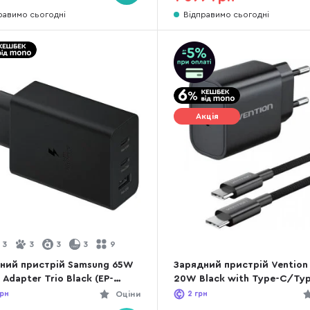
равимо сьогодні
Відправимо сьогодні
Акція
3
3
3
3
9
ний пристрій Samsung 65W
Зарядний пристрій Vention
Adapter Trio Black (EP-
20W Black with Type-C/Ty
0NBEGEU)
(G16B0-EU)
рн
Оціни
2
грн