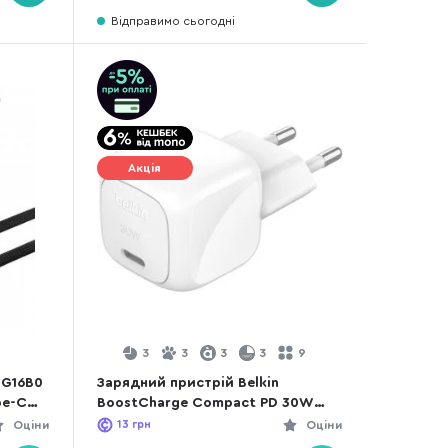
Відправимо сьогодні
Акція
3
3
3
3
9
 G16B0
Зарядний пристрій Belkin
pe-C
BoostCharge Compact PD 30W
White (WCA008KQWH)
Оціни
13
грн
Оціни