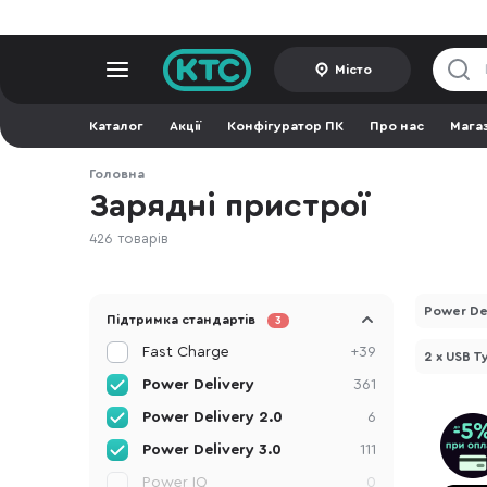
Місто
Каталог
Акції
Конфігуратор ПК
Про нас
Мага
Головна
Зарядні пристрої
426 товарів
Power De
Підтримка стандартів
3
Fast Charge
+39
2 x USB T
Power Delivery
361
Power Delivery 2.0
6
Power Delivery 3.0
111
Power IQ
0