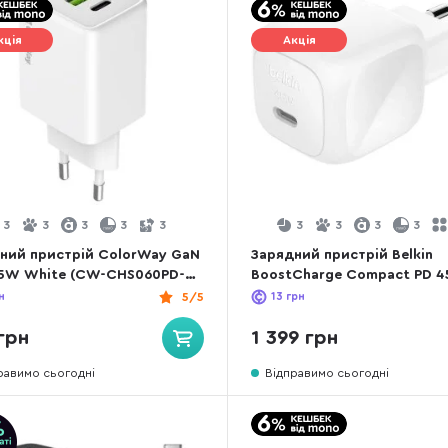
кція
Акція
3
3
3
3
3
3
3
3
3
ний пристрій ColorWay GaN
Зарядний пристрій Belkin
45W White (CW-CHS060PD-
BoostCharge Compact PD 
White (WCA013KQWH)
н
5/5
13
грн
грн
1 399 грн
равимо сьогодні
Відправимо сьогодні