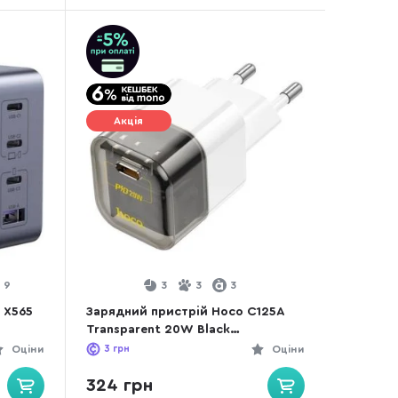
Акція
9
3
3
3
 X565
Зарядний пристрій Hoco C125A
Transparent 20W Black
(6931474798336)
Оціни
3
грн
Оціни
324 грн