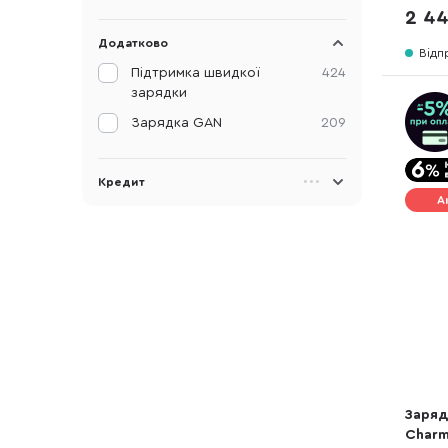
2 44
Додатково
Відп
Підтримка швидкої
424
зарядки
Зарядка GAN
209
Кредит
А
Заряд
Charm