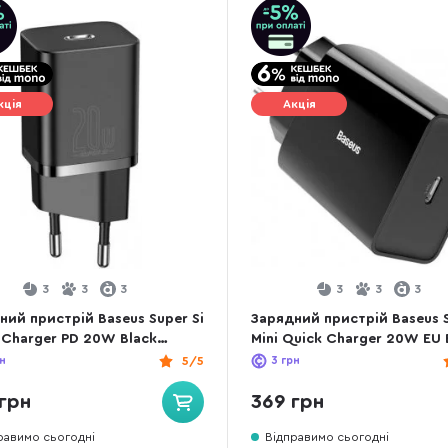
кція
Акція
3
3
3
3
3
3
ний пристрій Baseus Super Si
Зарядний пристрій Baseus 
 Charger PD 20W Black
Mini Quick Charger 20W EU 
P-B01)
(CCFS-SN01)
н
5/5
3
грн
грн
369 грн
равимо сьогодні
Відправимо сьогодні