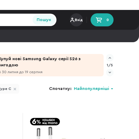
Пошук
Вхід
0
Купуй нові Samsung Galaxy серії S26 з
вигодою
1/5
З 30 липня до 19 серпня
Спочатку:
Найпопулярніші
Type C