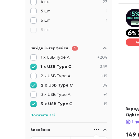
4 шт
27
5 шт
1
6 шт
1
8 шт
А
Вихідні інтерфейси
3
1 x USB Type A
+204
1 x USB Type C
339
2 x USB Type A
+19
2 x USB Type C
84
3 x USB Type A
+1
3 x USB Type C
19
Заряд
Fight
Показати всі
(6942
1
гр
Виробник
149 