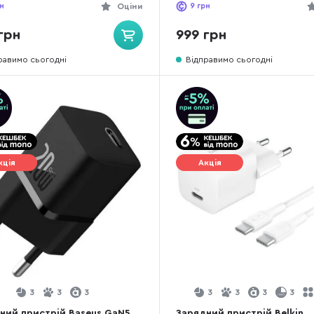
007630337)
(WCA012KQWH)
н
Оціни
9
грн
грн
999 грн
равимо сьогодні
Відправимо сьогодні
кція
Акція
3
3
3
3
3
3
3
ний пристрій Baseus GaN5
Зарядний пристрій Belkin