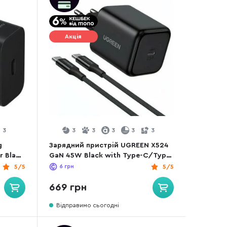
Акція
3
3
3
3
3
3
g
Зарядний пристрій UGREEN X524
r Black
GaN 45W Black with Type-C/Type-
C (X524/65054)
5/5
6
грн
5/5
669 грн
Відправимо сьогодні