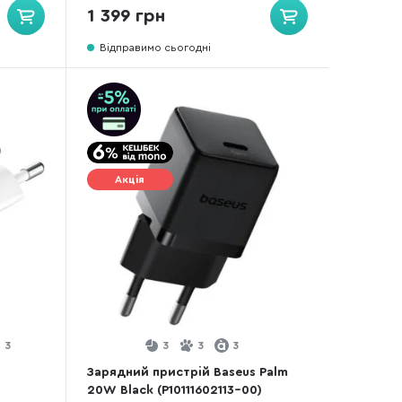
1 399 грн
Відправимо сьогодні
Акція
3
3
3
3
Зарядний пристрій Baseus Palm
20W Black (P10111602113-00)