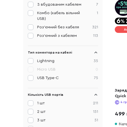
З вбудованим кабелем
7
Комбо (кабель вільний
1
USB)
Роз'ємний без кабеля
321
А
Роз'ємний з кабелем
113
Тип конектора на кабелі
Lightning
35
Micro USB
0
USB Type-C
75
Заряд
Кількість USB портів
Quick
(CCSU
4
гр
1 шт
211
2 шт
151
499 
3 шт
51
Відп