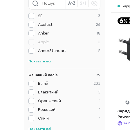
Відп
2E
3
Acefast
26
Anker
18
Apple
0
ArmorStandart
2
Показати всі
Основний колір
Білий
235
Блакитний
5
Оранжевий
1
Рожевий
1
Заряд
Power 
Синій
1
T653
24
г
Показати всі