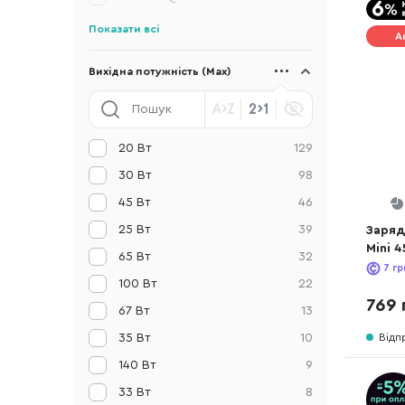
Показати всі
А
Вихідна потужність (Max)
20 Вт
129
30 Вт
98
45 Вт
46
25 Вт
39
Заряд
Mini 
65 Вт
32
WT)
7
гр
100 Вт
22
769 
67 Вт
13
35 Вт
10
Відп
140 Вт
9
33 Вт
8