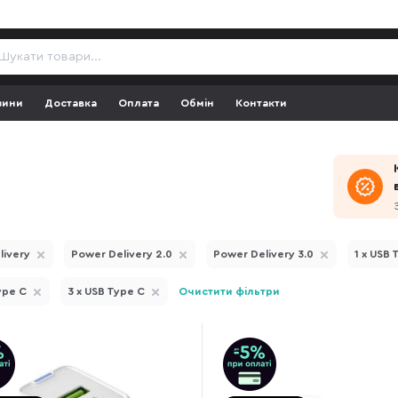
зини
Доставка
Оплата
Обмін
Контакти
livery
Power Delivery 2.0
Power Delivery 3.0
1 x USB 
ype C
3 x USB Type C
Очистити фільтри