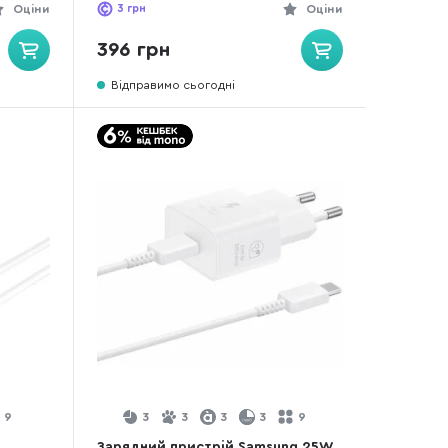
Оціни
3
грн
Оціни
396 грн
Відправимо сьогодні
9
3
3
3
3
9
Зарядний пристрій Samsung 25W