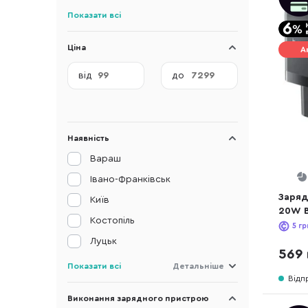
Показати всі
Ціна
А
від
до
Наявність
Вараш
Івано-Франківськ
Заряд
Київ
20W B
Костопіль
(P1011
5
гр
Луцьк
569 
Показати всі
Детальніше
Відп
Виконання зарядного пристрою