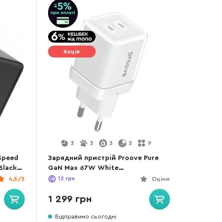
Акція
3
3
3
3
9
Speed
Зарядний пристрій Proove Pure
Black
GaN Max 67W White
(WCPU67022202)
4,5/5
12
грн
Оціни
1 299 грн
Відправимо сьогодні