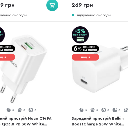
9 грн
269 грн
равимо сьогодні
Відправимо сьогодні
кція
Акція
3
3
3
3
3
3
3
ний пристрій Hoco C149A
Зарядний пристрій Belkin
 QC3.0 PD 30W White
BoostCharge 25W White