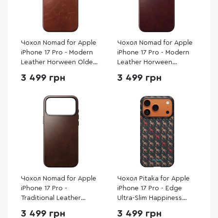
Чохол Nomad for Apple
Чохол Nomad for Apple
iPhone 17 Pro - Modern
iPhone 17 Pro - Modern
Leather Horween Olde
Leather Horween
Dublin (NM014230858)
Burgundy (NM011857858)
3 499 грн
3 499 грн
Чохол Nomad for Apple
Чохол Pitaka for Apple
iPhone 17 Pro -
iPhone 17 Pro - Edge
Traditional Leather
Ultra-Slim Happiness
Horween Rustic Brown
Rides Ebony (HR1707P)
3 499 грн
3 499 грн
(NM011970858)