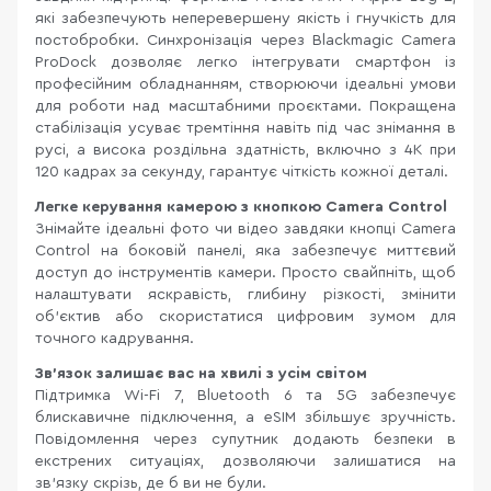
які забезпечують неперевершену якість і гнучкість для
постобробки. Синхронізація через Blackmagic Camera
ProDock дозволяє легко інтегрувати смартфон із
професійним обладнанням, створюючи ідеальні умови
для роботи над масштабними проєктами. Покращена
стабілізація усуває тремтіння навіть під час знімання в
русі, а висока роздільна здатність, включно з 4K при
120 кадрах за секунду, гарантує чіткість кожної деталі.
Легке керування камерою з кнопкою Camera Control
Знімайте ідеальні фото чи відео завдяки кнопці Camera
Control на боковій панелі, яка забезпечує миттєвий
доступ до інструментів камери. Просто свайпніть, щоб
налаштувати яскравість, глибину різкості, змінити
об’єктив або скористатися цифровим зумом для
точного кадрування.
Зв'язок залишає вас на хвилі з усім світом
Підтримка Wi-Fi 7, Bluetooth 6 та 5G забезпечує
блискавичне підключення, а eSIM збільшує зручність.
Повідомлення через супутник додають безпеки в
екстрених ситуаціях, дозволяючи залишатися на
зв'язку скрізь, де б ви не були.