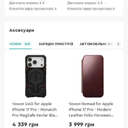
Діагональ екрану: 6.3
Діагональ екрану: 6.3
Д
Кількість ядер процесора: 6
Кількість ядер процесора: 6
К
Аксесуари
ЧОХЛИ
149
ЗАРЯДНІ ПРИСТРОЇ
АВТОМОБІЛЬНІ ЗАРЯДНІ П
Чохол UAG for Apple
Чохол Nomad for Apple
iPhone 17 Pro - Monarch
iPhone 17 Pro - Modern
Pro MagSafe Kevlar Black
Leather Folio Horween
(114513113940)
Burgundy (NM011833858)
4 339 грн
3 999 грн