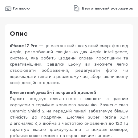
Готівкою
Безготівковий розрахунок
Опис
iPhone 17 Pro
— це елегантний і потужний смартфон від
Apple, розроблений спеціально для Apple Intelligence,
системи, яка робить щоденні справи простішими та
креативнішими. Завдяки цьому ви зможете легко
створювати зображення, редагувати фото чи
перекладати тексти в реальному часі, зберігаючи повну
конфіденційність даних.
Елегантний дизайн і яскравий дисплей
Ґаджет поєднує елегантність і міцність із цільним
корпусом з термічно кованого алюмінію. Захисне скло
Ceramic Shield 2 на передній панелі забезпечує більшу
стійкість до подряпин. Дисплей Super Retina XDR
діагоналлю 6,3 дюйма з частотою оновлення до 120 Гц
гарантує плавне прокручування та яскраві кольори,
роблячи кожен момент на екрані живим і чітким.