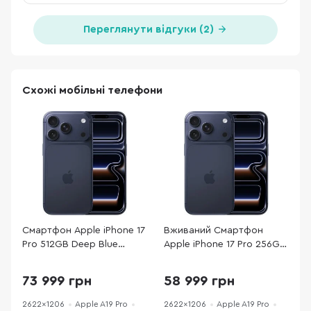
Переглянути відгуки (2)
Схожі мобільні телефони
Смартфон Apple iPhone 17
Вживаний Смартфон
С
Pro 512GB Deep Blue
Apple iPhone 17 Pro 256GB
P
(MG8N4)
Deep Blue
6
(17P256DBREFA++)
73 999 грн
58 999 грн
практично новий
2622x1206
Apple A19 Pro
2622x1206
Apple A19 Pro
2