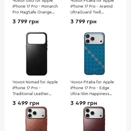
Чохол UAG for Apple
Чохол Pitaka for Apple
iPhone 17 Pro - Monarch
iPhone 17 Pro - Aramid
Pro MagSafe Orange
UltraGuard Twill
(114513119797)
Black/Grey (KI1701PB)
3 799 грн
3 799 грн
Чохол Nomad for Apple
Чохол Pitaka for Apple
iPhone 17 Pro -
iPhone 17 Pro - Edge
Traditional Leather
Ultra-Slim Happiness
Horween Black
Rides Indigo (HR1702P)
3 499 грн
3 499 грн
(NM011963858)