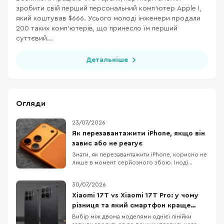
зробити свій перший персональний комп’ютер Apple I,
який коштував $666. Усього молоді інженери продали
200 таких комп’ютерів, що принесло їм перший
суттєвий...
Детальніше
Огляди
23/07/2026
Як перезавантажити iPhone, якщо він
завис або не реагує
Знати, як перезавантажити iPhone, корисно не
лише в момент серйозного збою. Іноді
достатньо звичайного вимкнення та
повторного ввімкнення, щоб прибрати дрібні
30/07/2026
підвисання, зупинити застосунок, який
некоректно працює або повернути системі
Xiaomi 17T vs Xiaomi 17T Pro: у чому
нормальну роботу. Apple прямо рекомендує
різниця та який смартфон краще
починати саме з такого
обрати
Вибір між двома моделями однієї лінійки