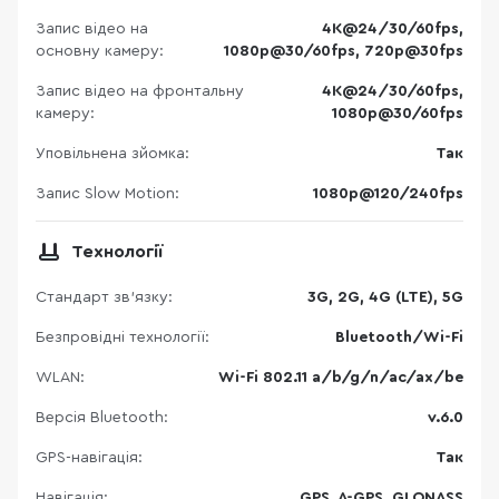
Запис відео на
4K@24/30/60fps,
основну камеру:
1080p@30/60fps, 720p@30fps
Запис відео на фронтальну
4K@24/30/60fps,
камеру:
1080p@30/60fps
Уповільнена зйомка:
Так
Запис Slow Motion:
1080p@120/240fps
Технології
Стандарт зв'язку:
3G, 2G, 4G (LTE), 5G
Безпровідні технології:
Bluetooth/Wi-Fi
WLAN:
Wi-Fi 802.11 a/b/g/n/ac/ax/be
Версія Bluetooth:
v.6.0
GPS-навігація:
Так
Навігація:
GPS, A-GPS, GLONASS