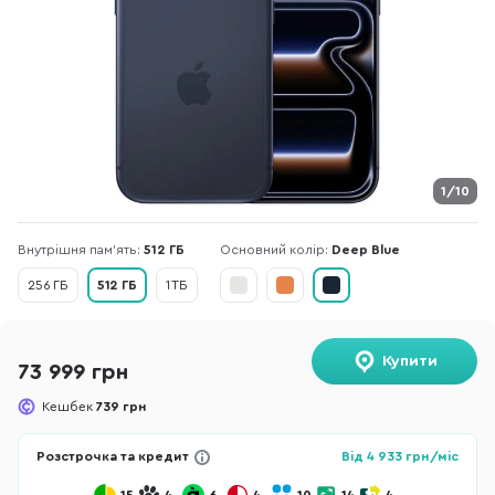
1/10
Внутрішня пам'ять:
512 ГБ
Основний колір:
Deep Blue
256 ГБ
512 ГБ
1 ТБ
Купити
73 999 грн
Кешбек
739 грн
Розстрочка та кредит
Від
4 933
грн/міс