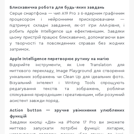
Блискавична робота для будь-яких завдань
Серце смартфона — чип A19 Pro з 6-ядерним графічним
процесором і нейронними прискорювачами —
підтримує складні завдання, як-от ігри AAA-рівня, і
робить Apple Intelligence ще ефективнішим. Завдяки
цьому пристрій працює блискавично, допомагаючи вам
у творчості та повсякденних справах без жодних
затримок.
Apple Intelligence перетворює рутину на магію
Відкрийте інструменти, як Live Translation для
миттєвого перекладу, Image Playground для створення
унікальних зображень чи Clean Up для ідеальних фото.
Візуальний інтелект і Writing Tools спрощують
редагування текстів та зображень, роблячи
спілкування природнішим і креативнішим, ніби розумний
асистент завжди поряд.
Action button — зручне увімкнення улюблених
функцій
Завдяки кнопці «Дія» на iPhone 17 Pro ви зможете
миттєво запускати потрібні функції: ліхтарик,