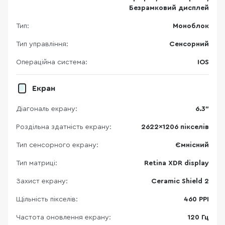
Безрамковий дисплей
Тип:
Моноблок
Тип управління:
Сенсорний
Операційна система:
IOS
Екран
Діагональ екрану:
6.3"
Роздільна здатність екрану:
2622x1206 пікселів
Тип сенсорного екрану:
Ємнісний
Тип матриці:
Retina XDR display
Захист екрану:
Ceramic Shield 2
Щільність пікселів:
460 PPI
Частота оновлення екрану:
120 Гц