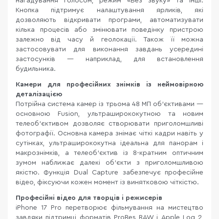
нагадування голосом, режим «Без звуку» та інші.
Кнопка підтримує налаштування ярликів, які
дозволяють відкривати програми, автоматизувати
кілька процесів або змінювати поведінку пристрою
залежно від часу й геолокації. Також її можна
застосовувати для виконання завдань усередині
застосунків — наприклад, для встановлення
будильника.
Камери для професійних знімків із неймовірною
деталізацією
Потрійна система камер із трьома 48 МП об’єктивами —
основною Fusion, ультраширококутною та новим
телеоб’єктивом дозволяє створювати приголомшливі
фотографії. Основна камера знімає чіткі кадри навіть у
сутінках, ультраширококутна ідеальна для панорам і
макрознімків, а телеоб’єктив із 8-кратним оптичним
зумом наближає далекі об’єкти з приголомшливою
якістю. Функція Dual Capture забезпечує професійне
відео, фіксуючи кожен момент із винятковою чіткістю.
Професійні відео для творців і режисерів
iPhone 17 Pro перетворює фільмування на мистецтво
завдяки підтримці форматів ProRes RAW і Apple Log 2,