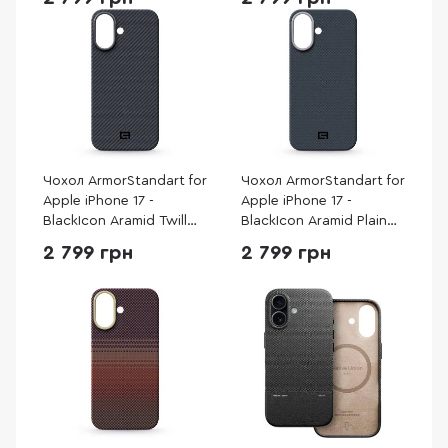
Чохол ArmorStandart for
Чохол ArmorStandart for
Apple iPhone 17 -
Apple iPhone 17 -
BlackIcon Aramid Twill
BlackIcon Aramid Plain
MagCase Black
MagCase Black
2 799 грн
2 799 грн
(ARM90148)
(ARM90159)