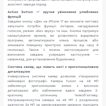
асистент завжди поряд.
Action button — зручне увімкнення улюблених
функцій
Завдяки кнопці «Дія» на iPhone 17 ви зможете миттєво
запускати потрібні функції: ліхтарик, нагадування
голосом, режим «Без звуку» та інші. Кнопка підтримує
налаштування ярликів, які дозволяють відкривати
програми, автоматизувати кілька процесів або
змінювати поведінку пристрою залежно від часу й
геолокації. Також її можна застосовувати для
виконання завдань усередині застосунків —
наприклад, для встановлення будильника.
Система камер, що ловить миті з приголомшливою
деталізацією
Універсальна система камер дозволяє створювати
неймовірні фотографії. Камера Fusion на 48 МП
забезпечує приголомшливі знімки з високою
деталізацією або наближення вдвічі завдяки 2-
кратному оптичному телеоб'єктиву.
Ультраширококутна камера на 48 МП з роздільною
здатністю 24 МП за замовчуванням ідеально підходить