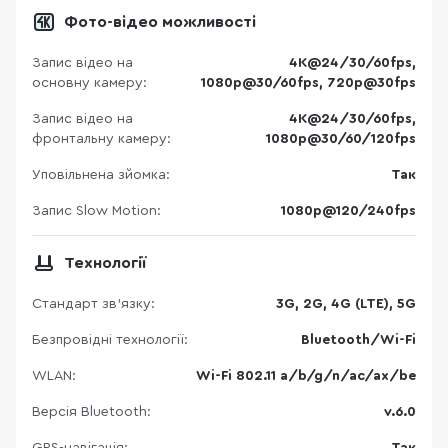
Фото-відео можливості
Запис відео на
4K@24/30/60fps,
основну камеру:
1080p@30/60fps, 720p@30fps
Запис відео на
4K@24/30/60fps,
фронтальну камеру:
1080p@30/60/120fps
Уповільнена зйомка:
Так
Запис Slow Motion:
1080p@120/240fps
Технології
Стандарт зв'язку:
3G, 2G, 4G (LTE), 5G
Безпровідні технології:
Bluetooth/Wi-Fi
WLAN:
Wi-Fi 802.11 a/b/g/n/ac/ax/be
Версія Bluetooth:
v.6.0
GPS-навігація:
Так