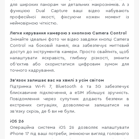
для широких панорам чи детальних макрознімків. А з
функцією Dual Capture ваші відео набувають
професійної якості, фіксуючи кожен момент із
неймовірною чіткістю.
Легке керування камерою з кнопкою Camera Control
Знімайте ідеальні фото чи відео завдяки кнопці Camera
Control на боковій панелі, яка забезпечує миттєвий
доступ до інструментів камери. Просто свайпніть, щоб
налаштувати яскравість, глибину різкості, змінити
об’єктив або скористатися цифровим зумом для
точного кадрування.
Зв'язок залишає вас на хвилі з усім світом
Підтримка Wi-Fi 7, Bluetooth 6 та 5G забезпечує
блискавичне підключення, а eSIM збільшує зручність.
Повідомлення через супутник додають безпеки в
екстрених ситуаціях, дозволяючи залишатися на
зв'язку скрізь, де б ви не були.
iOS 26
Операційна система iOS 26 дозволяє налаштувати
iPhone 17 під ваші потреби, змінюючи вигляд головного