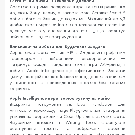
Елегантний дизайн і яскравий дисплей
Смартфон отримав заокруглені краї та тонші рамки, що
додають йому шарму, а захисне скло Ceramic Shield 2
робить його стійкішим до подряпин. Збільшений до 6,3
дюйма екран Super Retina XDR з технологією ProMotion
адаптує частоту оновлення до 120 Гц, що гарантує
неймовірно гладке прокручування.
Блискавична робота для будь-яких завдань
Серце смартфона — чип A19 з 5-ядерним графічним
процесором і нейронними прискорювачами —
підтримує складні завдання, як-от ігри AAA-рівня, і
робить Apple Intelligence ще ефективнішим. Завдяки
цьому пристрій працює блискавично, допомагаючи вам
у творчості та повсякденних справах без жодних
затримок.
Apple Intelligence перетворює рутину на магію
Відкрийте інструменти, як Live Translation для
миттєвого перекладу, Image Playground для створення
унікальних зображень чи Clean Up для ідеальних фото.
Візуальний інтелект і Writing Tools спрощують
редагування текстів та зображень, роблячи
спілкування природнішим і креативнішим, ніби розумний