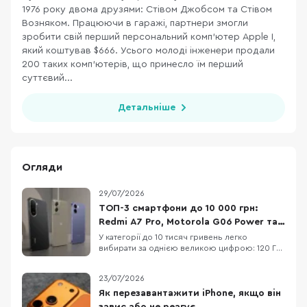
1976 року двома друзями: Стівом Джобсом та Стівом
Возняком. Працюючи в гаражі, партнери змогли
зробити свій перший персональний комп’ютер Apple I,
який коштував $666. Усього молоді інженери продали
200 таких комп’ютерів, що принесло їм перший
суттєвий...
Детальніше
Огляди
29/07/2026
ТОП-3 смартфони до 10 000 грн:
Redmi A7 Pro, Motorola G06 Power та
OPPO A6x
У категорії до 10 тисяч гривень легко
вибирати за однією великою цифрою: 120 Гц,
50 МП, 7000 мАг або «розширені» 12 ГБ RAM.
Але жодна з них не описує смартфон
23/07/2026
повністю. Великий акумулятор додає ваги, 120
Гц не роблять HD+ екран чітким, а віртуальна
Як перезавантажити iPhone, якщо він
RAM не замінює фізичну. Порівняємо три
завис або не реагує