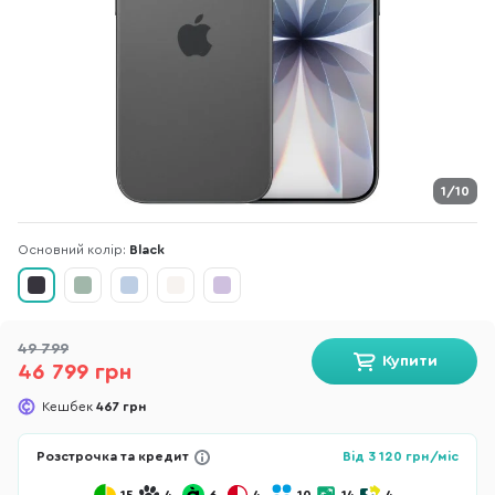
1/10
Основний колір:
Black
49 799
Купити
46 799 грн
Кешбек
467 грн
Розстрочка та кредит
Від
3 120
грн/міс