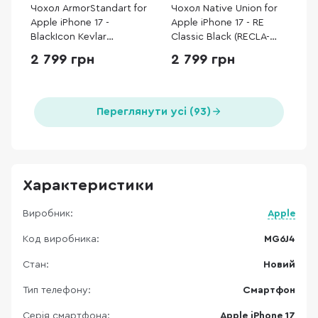
Чохол ArmorStandart for
Чохол Native Union for
Apple iPhone 17 -
Apple iPhone 17 - RE
BlackIcon Kevlar
Classic Black (RECLA-
MagCase Sunset
BLK-NP25)
2 799 грн
2 799 грн
(ARM90153)
Переглянути усі (93)
Характеристики
Виробник:
Apple
Код виробника:
MG6J4
Стан:
Новий
Тип телефону:
Смартфон
Серія смартфона:
Apple iPhone 17