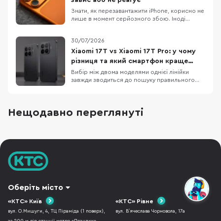
доступні мод
Знати, як перезавантажити iPhone, корисно не
лише в момент серйозного збою. Іноді
достатньо звичайного вимкнення та
повторного ввімкнення, щоб прибрати дрібні
30/07/2026
підвисання, зупинити застосунок, який
некоректно працює або повернути системі
Xiaomi 17T vs Xiaomi 17T Pro: у чому
нормальну роботу. Apple прямо рекомендує
різниця та який смартфон краще
починати саме з такого
обрати
Вибір між двома моделями однієї лінійки
завжди зводиться до пошуку правильного
балансу між практичною функціональністю та
бюджетом. Детальне порівняння Xiaomi 17T і
Xiaomi 17T Pro демонструє два зовсім різні
Нещодавно переглянуті
підходи до ергономіки та пікових
можливостей, хоча візуально ці пристрої
поділяють спільну ф
Оберіть місто
«КТС» Київ
«КТС» Рівне
вул. О.Мишуги, 4, ТЦ Піраміда (1 поверх),
вул. В`ячеслава Чорновола, 17а
за 200 м від станції метро «Позняки».