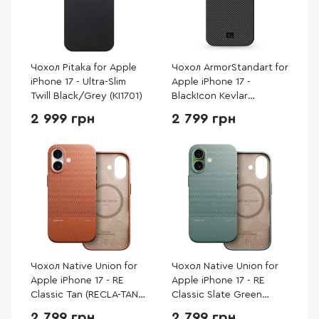
Чохол Pitaka for Apple
Чохол ArmorStandart for
iPhone 17 - Ultra-Slim
Apple iPhone 17 -
Twill Black/Grey (KI1701)
BlackIcon Kevlar
MagCase Black
2 999 грн
2 799 грн
(ARM88532)
Чохол Native Union for
Чохол Native Union for
Apple iPhone 17 - RE
Apple iPhone 17 - RE
Classic Tan (RECLA-TAN-
Classic Slate Green
NP25)
(RECLA-GRN-NP25)
2 799 грн
2 799 грн