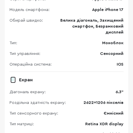
Модель смартфона:
Apple iPhone 17
Обирай швидко:
Велика діагональ, Захищений
смартфон, Безрамковий
дисплей
Тип:
Моноблок
Тип управління:
Сенсорний
Операційна система:
IOS
Екран
Діагональ екрану:
6.3"
Роздільна здатність екрану:
2622x1206 пікселів
Тип сенсорного екрану:
Ємнісний
Тип матриці:
Retina XDR display