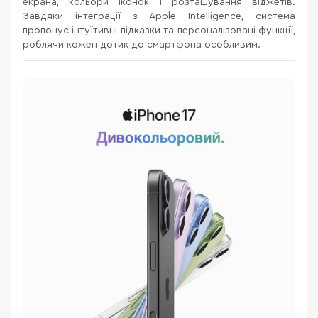
екрана, кольори іконок і розташування віджетів.
Завдяки інтеграції з Apple Intelligence, система
пропонує інтуїтивні підказки та персоналізовані функції,
роблячи кожен дотик до смартфона особливим.