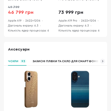
49 799
46 799 грн
73 999 грн
Apple A19
2622x1206
Apple A19 Pro
2622x1206
A
Діагональ екрану: 6.3
Діагональ екрану: 6.3
Д
Кількість ядер процесора: 6
Кількість ядер процесора: 6
К
Аксесуари
ЧОХЛИ
93
ЗАХИСНІ ПЛІВКИ ТА СКЛО ДЛЯ СМАРТФОНІВ
ЗАР