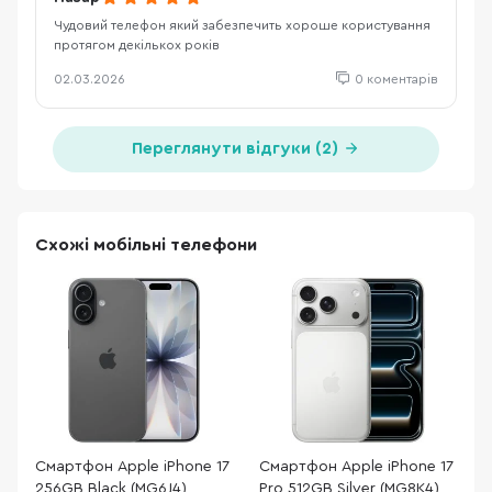
Чудовий телефон який забезпечить хороше користування
протягом декількох років
02.03.2026
0 коментарів
Переглянути відгуки (2)
Схожі мобільні телефони
Смартфон Apple iPhone 17
Смартфон Apple iPhone 17
С
256GB Black (MG6J4)
Pro 512GB Silver (MG8K4)
P