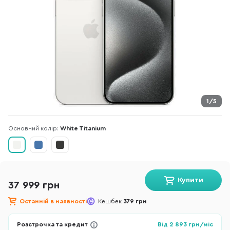
1/5
Основний колір:
White Titanium
Купити
37 999 грн
Останній в наявності
Кешбек
379 грн
Розстрочка та кредит
Від
2 893
грн/міс