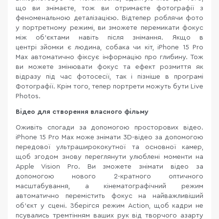
що ви знімаєте, тож ви отримаєте фотографії з
феноменальною деталізацією. Відтепер роблячи фото
у портретному режимі, ви зможете перемикати фокус
між об’єктами навіть після знімання. Якщо в
центрі зйомки є людина, собака чи кіт, iPhone 15 Pro
Max автоматично фіксує інформацію про глибину. Тож
ви можете змінювати фокус та ефект розмиття як
відразу під час фотосесії, так і пізніше в програмі
Фотографії. Крім того, тепер портрети можуть бути Live
Photos.
Відео для створення власного фільму
Оживіть спогади за допомогою просторових відео.
iPhone 15 Pro Max може знімати 3D-відео за допомогою
передової ультраширококутної та основної камер,
щоб згодом знову переглянути улюблені моменти на
Apple Vision Pro. Ви зможете знімати відео за
допомогою нового 2-кратного оптичного
масштабування, а кінематографічний режим
автоматично перемістить фокус на найважливіший
об’єкт у сцені. Зберігся режим Action, щоб кадри не
псувались тремтінням ваших рук від творчого азарту