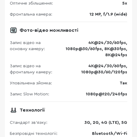
Оптичне збільшення:
5x
Фронтальна камера:
12 MP, f/1.9 (wide)
Фото-відео можливості
Запис відео на
4K@24/30/60fps,
основну камеру:
1080p@30/60fps, 8K@30fps,
8K@24fps
Запис відео на
4K@24/30/60fps,
фронтальну камеру:
1080p@30/60/120fps
Уповільнена зйомка:
Так
Запис Slow Motion:
1080p@120/240fps
Технології
Стандарт зв'язку:
3G, 2G, 4G (LTE), 5G
Безпровідні технології:
Bluetooth/Wi-Fi