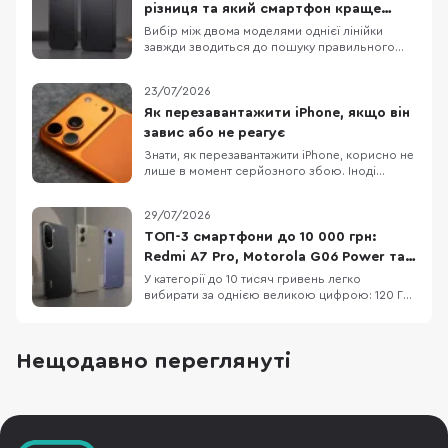
різниця та який смартфон краще
обрати
Вибір між двома моделями однієї лінійки
завжди зводиться до пошуку правильного
балансу між практичною функціональністю та
бюджетом. Детальне порівняння Xiaomi 17T і
23/07/2026
Xiaomi 17T Pro демонструє два зовсім різні
підходи до ергономіки та пікових
Як перезавантажити iPhone, якщо він
можливостей, хоча візуально ці пристрої
завис або не реагує
поділяють спільну ф
Знати, як перезавантажити iPhone, корисно не
лише в момент серйозного збою. Іноді
достатньо звичайного вимкнення та
повторного ввімкнення, щоб прибрати дрібні
29/07/2026
підвисання, зупинити застосунок, який
некоректно працює або повернути системі
ТОП-3 смартфони до 10 000 грн:
нормальну роботу. Apple прямо рекомендує
Redmi A7 Pro, Motorola G06 Power та
починати саме з такого
OPPO A6x
У категорії до 10 тисяч гривень легко
вибирати за однією великою цифрою: 120 Гц,
50 МП, 7000 мАг або «розширені» 12 ГБ RAM.
Але жодна з них не описує смартфон
повністю. Великий акумулятор додає ваги, 120
Нещодавно переглянуті
Гц не роблять HD+ екран чітким, а віртуальна
RAM не замінює фізичну. Порівняємо три
доступні мод