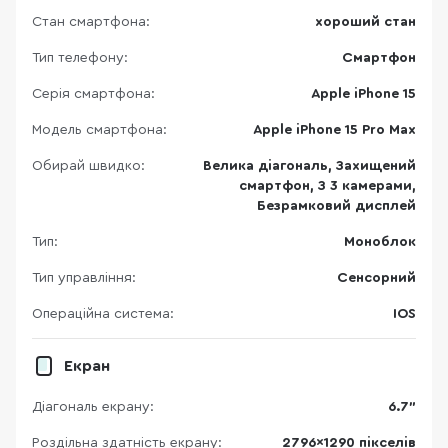
Стан смартфона:
хороший стан
Тип телефону:
Смартфон
Серія смартфона:
Apple iPhone 15
Модель смартфона:
Apple iPhone 15 Pro Max
Обирай швидко:
Велика діагональ, Захищений
смартфон, З 3 камерами,
Безрамковий дисплей
Тип:
Моноблок
Тип управління:
Сенсорний
Операційна система:
IOS
Екран
Діагональ екрану:
6.7"
Роздільна здатність екрану:
2796x1290 пікселів