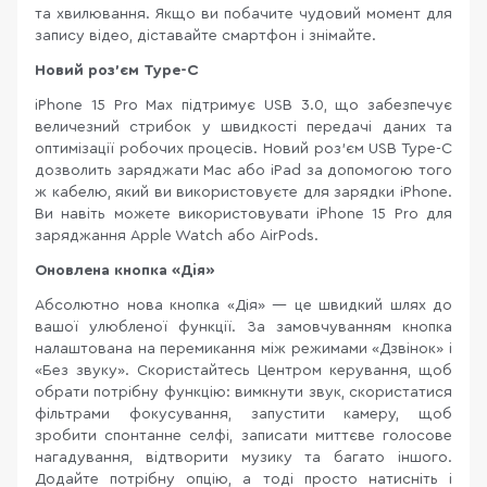
та хвилювання. Якщо ви побачите чудовий момент для
запису відео, діставайте смартфон і знімайте.
Новий роз’єм
Type-
C
iPhone 15 Pro Max підтримує USB 3.0, що забезпечує
величезний стрибок у швидкості передачі даних та
оптимізації робочих процесів. Новий роз’єм USB Type-C
дозволить заряджати Mac або iPad за допомогою того
ж кабелю, який ви використовуєте для зарядки iPhone.
Ви навіть можете використовувати iPhone 15 Pro для
заряджання Apple Watch або AirPods.
Оновлена кнопка «Дія»
Абсолютно нова кнопка «Дія» — це швидкий шлях до
вашої улюбленої функції. За замовчуванням кнопка
налаштована на перемикання між режимами «Дзвінок» і
«Без звуку». Скористайтесь Центром керування, щоб
обрати потрібну функцію: вимкнути звук, скористатися
фільтрами фокусування, запустити камеру, щоб
зробити спонтанне селфі, записати миттєве голосове
нагадування, відтворити музику та багато іншого.
Додайте потрібну опцію, а тоді просто натисніть і