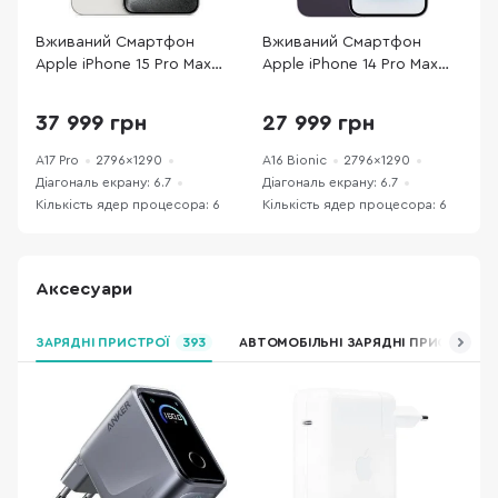
Вживаний Смартфон
Вживаний Смартфон
С
Apple iPhone 15 Pro Max
Apple iPhone 14 Pro Max
P
256GB White Titanium
128GB Deep Purple
(
(15PM256WTREFA)
(14PM128DPREFA) хороший
37 999 грн
27 999 грн
хороший стан
стан
A17 Pro
2796x1290
A16 Bionic
2796x1290
A
Діагональ екрану: 6.7
Діагональ екрану: 6.7
Д
Кількість ядер процесора: 6
Кількість ядер процесора: 6
К
Аксесуари
ЗАРЯДНІ ПРИСТРОЇ
393
АВТОМОБІЛЬНІ ЗАРЯДНІ ПРИСТРОЇ