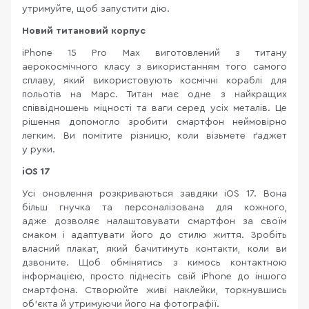
утримуйте, щоб запустити дію.
Новий титановий корпус
iPhone 15 Pro Max виготовлений з титану
аерокосмічного класу з використанням того самого
сплаву, який використовують космічні кораблі для
польотів на Марс. Титан має одне з найкращих
співвідношень міцності та ваги серед усіх металів. Це
рішення допомогло зробити смартфон неймовірно
легким. Ви помітите різницю, коли візьмете ґаджет
у руки.
iOS 1
7
Усі оновлення розкриваються завдяки iOS 17. Вона
більш гнучка та персоналізована для кожного,
адже дозволяє налаштовувати смартфон за своїм
смаком і адаптувати його до стилю життя. Зробіть
власний плакат, який бачитимуть контакти, коли ви
дзвоните. Щоб обмінятись з кимось контактною
інформацією, просто піднесіть свій iPhone до іншого
смартфона. Створюйте живі наклейки, торкнувшись
об’єкта й утримуючи його на фотографії.