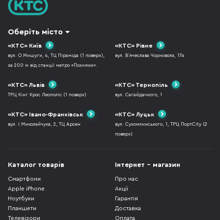
Оберіть місто
«КТС» Київ
«КТС» Рівне
вул. О.Мишуги, 4, ТЦ Піраміда (1 поверх),
вул. В`ячеслава Чорновола, 17а
за 200 м від станції метро «Позняки».
«КТС» Львів
«КТС» Тернопіль
ТРЦ Кінг Крос Леополіс (1 поверх)
вул. Сагайдачного, 1
«КТС» Івано-Франківськ
«КТС» Луцьк
вул. І.Миколайчука, 2, ТЦ Арсен
вул. Сухомлинського, 1, ТРЦ ПортCity (2
поверх)
Каталог товарів
Інтернет - магазин
Смартфони
Про нас
Apple iPhone
Акції
Ноутбуки
Гарантія
Планшети
Доставка
Телевізори
Оплата