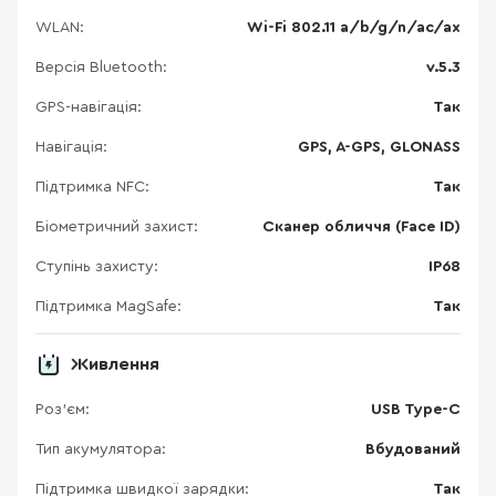
WLAN:
Wi-Fi 802.11 a/b/g/n/ac/ax
Версія Bluetooth:
v.5.3
GPS-навігація:
Так
Навігація:
GPS, A-GPS, GLONASS
Підтримка NFC:
Так
Біометричний захист:
Сканер обличчя (Face ID)
Ступінь захисту:
IP68
Підтримка MagSafe:
Так
Живлення
Роз'єм:
USB Type-C
Тип акумулятора:
Вбудований
Підтримка швидкої зарядки:
Так