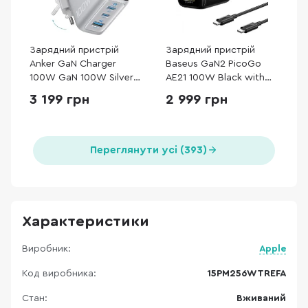
Зарядний пристрій
Зарядний пристрій
Anker GaN Charger
Baseus GaN2 PicoGo
100W GaN 100W Silver
AE21 100W Black with
with Type-C/Type-C
Cable Type-C / Type-C
3 199 грн
2 999 грн
(B121BG41)
100W (E0121B00)
Переглянути усі (393)
Характеристики
Виробник:
Apple
Код виробника:
15PM256WTREFA
Стан:
Вживаний