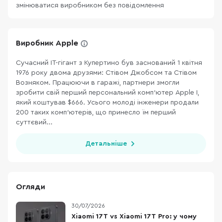
змінюватися виробником без повідомлення
Виробник Apple
Сучасний ІТ-гігант з Купертино був заснований 1 квітня
1976 року двома друзями: Стівом Джобсом та Стівом
Возняком. Працюючи в гаражі, партнери змогли
зробити свій перший персональний комп’ютер Apple I,
який коштував $666. Усього молоді інженери продали
200 таких комп’ютерів, що принесло їм перший
суттєвий...
Детальніше
Огляди
30/07/2026
Xiaomi 17T vs Xiaomi 17T Pro: у чому