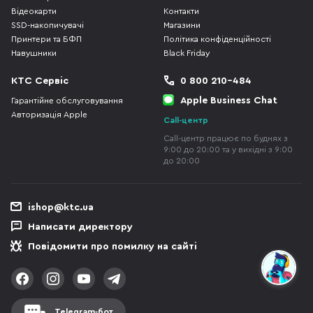
Відеокарти
Контакти
SSD-накопичувачі
Магазини
Принтери та БФП
Політика конфіденційності
Навушники
Black Friday
КТС Сервіс
0 800 210-484
Apple Business Chat
Гарантійне обслуговування
Авторизація Apple
Call-центр
Call-центр працює по буднях з
9:00 до 20:00 та у вихідні з 9:00
до 20:00
ishop@ktc.ua
Написати директору
Повідомити про помилку на сайті
Telegram-бот