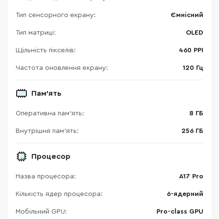
Тип сенсорного екрану:
Ємнісний
Тип матриці:
OLED
Щільність пікселів:
460 PPI
Частота оновлення екрану:
120 Гц
Пам'ять
Оперативна пам'ять:
8 ГБ
Внутрішня пам'ять:
256 ГБ
Процесор
Назва процесора:
A17 Pro
Кількість ядер процесора:
6-ядерний
Мобільний GPU:
Pro-class GPU