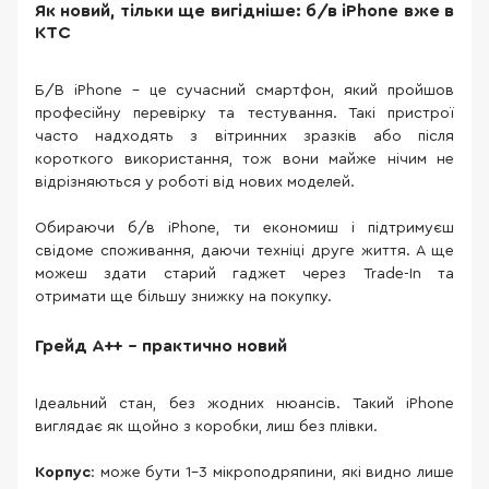
Як новий, тільки ще вигідніше: б/в iPhone вже в
КТС
Б/В iPhone – це сучасний смартфон, який пройшов
професійну перевірку та тестування. Такі пристрої
часто надходять з вітринних зразків або після
короткого використання, тож вони майже нічим не
відрізняються у роботі від нових моделей.
Обираючи б/в iPhone, ти економиш і підтримуєш
свідоме споживання, даючи техніці друге життя. А ще
можеш здати старий гаджет через Trade-In та
отримати ще більшу знижку на покупку.
Грейд A++ – практично новий
Ідеальний стан, без жодних нюансів. Такий iPhone
виглядає як щойно з коробки, лиш без плівки.
Корпус
: може бути 1–3 мікроподряпини, які видно лише