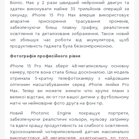
Bionic. Має у 2 рази швидший нейронний двигун та
здатен виконувати майже 35 трильйонів операцій за
секунду. iPhone 15 Pro Max вперше використовує
апаратне прискорення трасування променів,
забезпечуючи більш плавну графіку, реалістичне
освітлення та деталізоване зображення. Також новий
чіп збільшує час роботи від акумулятора, щоб
продуктивність ґаджета була безкомпромісною.
Фотографія професійного рівня
iPhone 15 Pro Max зберіг 48-мегапіксельну основну
камеру, проте вона стала більш досконалою. Ця модель
отримала 5-кратну телефотокамеру з найдовшим
оптичним масштабуванням серед iPhone лінійки Pro
Max. Тепер ви можете знімати чіткі крупні плани з
великої відстані, як-от гол вашої дитини у футбольному
матчі чи неймовірне фото друга на фоні гір.
Новий Photonic Engine покращує портрети,
забезпечуючи реалістичні кольори, нульову затримку
та вдвічі кращу продуктивність за слабкого освітлення.
Удосконалений чотирипіксельний датчик максимально
використовує 48 мегапікселів, адаптуючись до того,