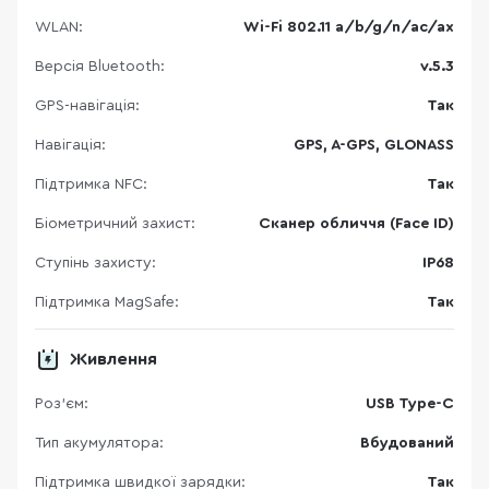
WLAN:
Wi-Fi 802.11 a/b/g/n/ac/ax
Версія Bluetooth:
v.5.3
GPS-навігація:
Так
Навігація:
GPS, A-GPS, GLONASS
Підтримка NFC:
Так
Біометричний захист:
Сканер обличчя (Face ID)
Ступінь захисту:
IP68
Підтримка MagSafe:
Так
Живлення
Роз'єм:
USB Type-C
Тип акумулятора:
Вбудований
Підтримка швидкої зарядки:
Так