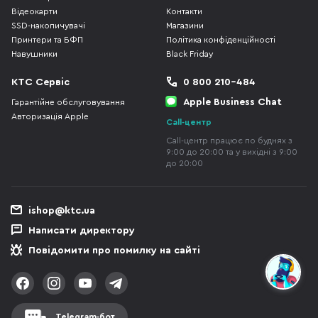
Відеокарти
Контакти
SSD-накопичувачі
Магазини
Принтери та БФП
Політика конфіденційності
Навушники
Black Friday
КТС Сервіс
0 800 210-484
Apple Business Chat
Гарантійне обслуговування
Авторизація Apple
Call-центр
Call-центр працює по буднях з
9:00 до 20:00 та у вихідні з 9:00
до 20:00
ishop@ktc.ua
Написати директору
Повідомити про помилку на сайті
Telegram-бот