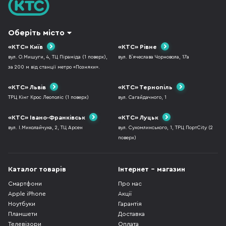
Оберіть місто
«КТС» Київ
«КТС» Рівне
вул. О.Мишуги, 4, ТЦ Піраміда (1 поверх),
вул. В`ячеслава Чорновола, 17а
за 200 м від станції метро «Позняки».
«КТС» Львів
«КТС» Тернопіль
ТРЦ Кінг Крос Леополіс (1 поверх)
вул. Сагайдачного, 1
«КТС» Івано-Франківськ
«КТС» Луцьк
вул. І.Миколайчука, 2, ТЦ Арсен
вул. Сухомлинського, 1, ТРЦ ПортCity (2
поверх)
Каталог товарів
Інтернет - магазин
Смартфони
Про нас
Apple iPhone
Акції
Ноутбуки
Гарантія
Планшети
Доставка
Телевізори
Оплата