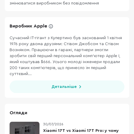
змінюватися виробником без повідомлення
Виробник Apple
Сучасний ІТ-гігант з Купертино був заснований 1 квітня
1976 року двома друзями: Стівом Джобсом та Стівом
Возняком. Працюючи в гаражі, партнери змогли
зробити свій перший персональний комп’ютер Apple I,
який коштував $666. Усього молоді інженери продали
200 таких комп’ютерів, що принесло їм перший
суттєвий...
Детальніше
Огляди
30/07/2026
Xiaomi 17T vs Xiaomi 17T Pro: у чому