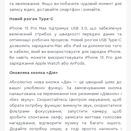
та хвилювання. Якщо ви побачите чудовий момент для
запису відео, діставайте смартфон і знімайте.
Новий роз’єм
Type-
C
iPhone 15 Pro Max підтримує USB 3.0, що забезпечує
величезний стрибок у швидкості передачі даних та
оптимізації робочих процесів. Новий роз’єм USB Type-C
дозволить заряджати Mac або iPad за допомогою того
ж кабелю, який ви використовуєте для зарядки iPhone.
Ви навіть можете використовувати iPhone 15 Pro для
заряджання Apple Watch або AirPods.
Оновлена кнопка «Дія»
Абсолютно нова кнопка «Дія» — це швидкий шлях до
вашої улюбленої функції. За замовчуванням кнопка
налаштована на перемикання між режимами «Дзвінок» і
«Без звуку». Скористайтесь Центром керування, щоб
обрати потрібну функцію: вимкнути звук, скористатися
фільтрами фокусування, запустити камеру, щоб
зробити спонтанне селфі, записати миттєве голосове
нагадування, відтворити музику та багато іншого.
Додайте потрібну опцію, а тоді просто натисніть і