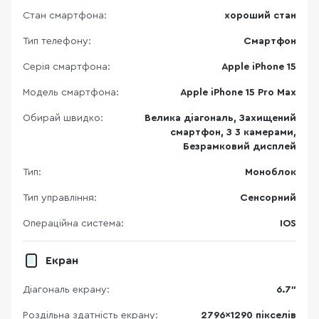
Стан смартфона:
хороший стан
Тип телефону:
Смартфон
Серія смартфона:
Apple iPhone 15
Модель смартфона:
Apple iPhone 15 Pro Max
Обирай швидко:
Велика діагональ, Захищений
смартфон, З 3 камерами,
Безрамковий дисплей
Тип:
Моноблок
Тип управління:
Сенсорний
Операційна система:
IOS
Екран
Діагональ екрану:
6.7"
Роздільна здатність екрану:
2796x1290 пікселів