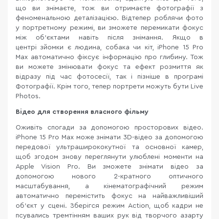
що ви знімаєте, тож ви отримаєте фотографії з
феноменальною деталізацією. Відтепер роблячи фото
у портретному режимі, ви зможете перемикати фокус
між об’єктами навіть після знімання. Якщо в
центрі зйомки є людина, собака чи кіт, iPhone 15 Pro
Max автоматично фіксує інформацію про глибину. Тож
ви можете змінювати фокус та ефект розмиття як
відразу під час фотосесії, так і пізніше в програмі
Фотографії. Крім того, тепер портрети можуть бути Live
Photos.
Відео для створення власного фільму
Оживіть спогади за допомогою просторових відео.
iPhone 15 Pro Max може знімати 3D-відео за допомогою
передової ультраширококутної та основної камер,
щоб згодом знову переглянути улюблені моменти на
Apple Vision Pro. Ви зможете знімати відео за
допомогою нового 2-кратного оптичного
масштабування, а кінематографічний режим
автоматично перемістить фокус на найважливіший
об’єкт у сцені. Зберігся режим Action, щоб кадри не
псувались тремтінням ваших рук від творчого азарту