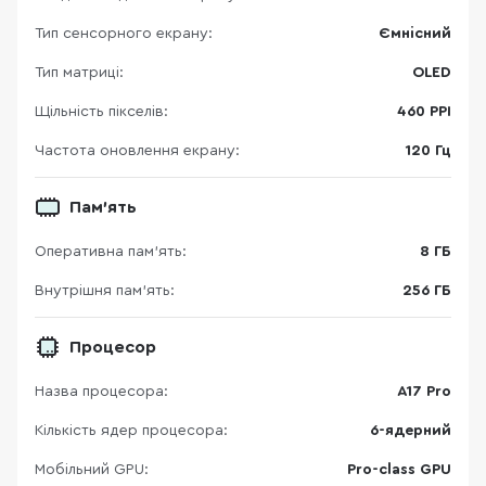
Тип сенсорного екрану:
Ємнісний
Тип матриці:
OLED
Щільність пікселів:
460 PPI
Частота оновлення екрану:
120 Гц
Пам'ять
Оперативна пам'ять:
8 ГБ
Внутрішня пам'ять:
256 ГБ
Процесор
Назва процесора:
A17 Pro
Кількість ядер процесора:
6-ядерний
Мобільний GPU:
Pro-class GPU