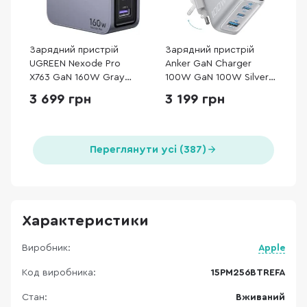
Зарядний пристрій
Зарядний пристрій
UGREEN Nexode Pro
Anker GaN Charger
X763 GaN 160W Gray
100W GaN 100W Silver
(25877)
with Type-C/Type-C
3 699 грн
3 199 грн
(B121BG41)
Переглянути усі (387)
Характеристики
Виробник:
Apple
Код виробника:
15PM256BTREFA
Стан:
Вживаний