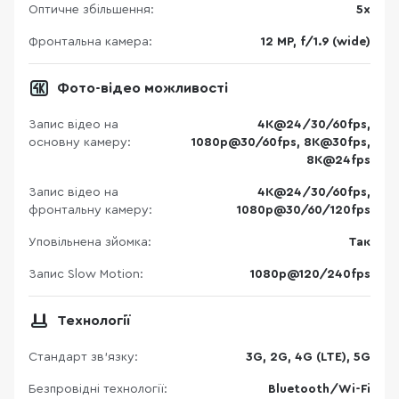
Оптичне збільшення:
5x
Фронтальна камера:
12 MP, f/1.9 (wide)
Фото-відео можливості
Запис відео на
4K@24/30/60fps,
основну камеру:
1080p@30/60fps, 8K@30fps,
8K@24fps
Запис відео на
4K@24/30/60fps,
фронтальну камеру:
1080p@30/60/120fps
Уповільнена зйомка:
Так
Запис Slow Motion:
1080p@120/240fps
Технології
Стандарт зв'язку:
3G, 2G, 4G (LTE), 5G
Безпровідні технології:
Bluetooth/Wi-Fi