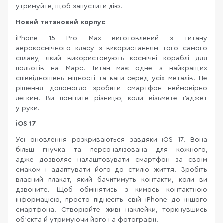
утримуйте, щоб запустити дію.
Новий титановий корпус
iPhone 15 Pro Max виготовлений з титану
аерокосмічного класу з використанням того самого
сплаву, який використовують космічні кораблі для
польотів на Марс. Титан має одне з найкращих
співвідношень міцності та ваги серед усіх металів. Це
рішення допомогло зробити смартфон неймовірно
легким. Ви помітите різницю, коли візьмете ґаджет
у руки.
iOS 1
7
Усі оновлення розкриваються завдяки iOS 17. Вона
більш гнучка та персоналізована для кожного,
адже дозволяє налаштовувати смартфон за своїм
смаком і адаптувати його до стилю життя. Зробіть
власний плакат, який бачитимуть контакти, коли ви
дзвоните. Щоб обмінятись з кимось контактною
інформацією, просто піднесіть свій iPhone до іншого
смартфона. Створюйте живі наклейки, торкнувшись
об’єкта й утримуючи його на фотографії.