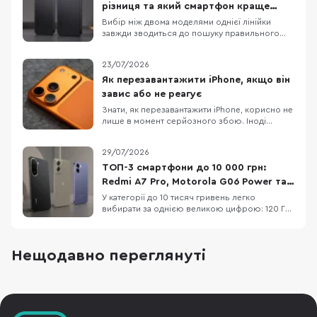
різниця та який смартфон краще
обрати
Вибір між двома моделями однієї лінійки
завжди зводиться до пошуку правильного
балансу між практичною функціональністю та
бюджетом. Детальне порівняння Xiaomi 17T і
23/07/2026
Xiaomi 17T Pro демонструє два зовсім різні
підходи до ергономіки та пікових
Як перезавантажити iPhone, якщо він
можливостей, хоча візуально ці пристрої
завис або не реагує
поділяють спільну ф
Знати, як перезавантажити iPhone, корисно не
лише в момент серйозного збою. Іноді
достатньо звичайного вимкнення та
повторного ввімкнення, щоб прибрати дрібні
29/07/2026
підвисання, зупинити застосунок, який
некоректно працює або повернути системі
ТОП-3 смартфони до 10 000 грн:
нормальну роботу. Apple прямо рекомендує
Redmi A7 Pro, Motorola G06 Power та
починати саме з такого
OPPO A6x
У категорії до 10 тисяч гривень легко
вибирати за однією великою цифрою: 120 Гц,
50 МП, 7000 мАг або «розширені» 12 ГБ RAM.
Але жодна з них не описує смартфон
повністю. Великий акумулятор додає ваги, 120
Нещодавно переглянуті
Гц не роблять HD+ екран чітким, а віртуальна
RAM не замінює фізичну. Порівняємо три
доступні мод