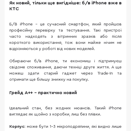
Як новий, тільки ще вигідніше: б/в iPhone вже в
КТС
Б/В iPhone – це сучасний смартфон, який пройшов
професійну перевірку та тестування. Такі пристрої
часто надходять з вітринних зразків або після
короткого використання, тож вони майже нічим не
відрізняються у роботі від нових моделей.
Обираючи б/в iPhone, ти економиш і підтримуєш
свідоме споживання, даючи техніці друге життя. А ще
можеш здати старий гаджет через Trade-In та
отримати ще більшу знижку на покупку.
Грейд A++ – практично новий
Ідеальний стан, без жодних нюансів. Такий iPhone
виглядає як щойно з коробки, лиш без плівки.
Корпус
: може бути 1–3 мікроподряпини, які видно лише