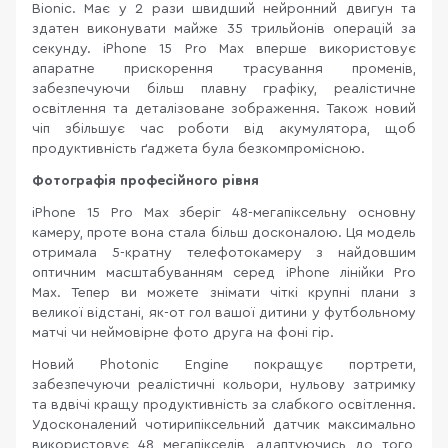
Bionic. Має у 2 рази швидший нейронний двигун та
здатен виконувати майже 35 трильйонів операцій за
секунду. iPhone 15 Pro Max вперше використовує
апаратне прискорення трасування променів,
забезпечуючи більш плавну графіку, реалістичне
освітлення та деталізоване зображення. Також новий
чіп збільшує час роботи від акумулятора, щоб
продуктивність ґаджета була безкомпромісною.
Фотографія професійного рівня
iPhone 15 Pro Max зберіг 48-мегапіксельну основну
камеру, проте вона стала більш досконалою. Ця модель
отримала 5-кратну телефотокамеру з найдовшим
оптичним масштабуванням серед iPhone лінійки Pro
Max. Тепер ви можете знімати чіткі крупні плани з
великої відстані, як-от гол вашої дитини у футбольному
матчі чи неймовірне фото друга на фоні гір.
Новий Photonic Engine покращує портрети,
забезпечуючи реалістичні кольори, нульову затримку
та вдвічі кращу продуктивність за слабкого освітлення.
Удосконалений чотирипіксельний датчик максимально
використовує 48 мегапікселів, адаптуючись до того,