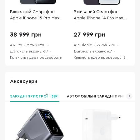
Вживаний Смартфон
Вживаний Смартфон
Apple iPhone 15 Pro Max
Apple iPhone 14 Pro Max
A
256GB Blue Titanium
128GB Deep Purple
1
(15PM256BTREFA) хороший
(14PM128DPREFA) хороший
(
38 999 грн
27 999 грн
стан
стан
A17 Pro
2796x1290
A16 Bionic
2796x1290
A
Діагональ екрану: 6.7
Діагональ екрану: 6.7
Д
Кількість ядер процесора: 6
Кількість ядер процесора: 6
К
Аксесуари
ЗАРЯДНІ ПРИСТРОЇ
387
АВТОМОБІЛЬНІ ЗАРЯДНІ ПРИСТРОЇ