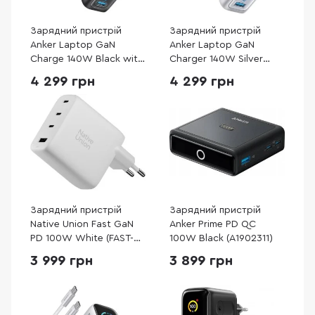
Зарядний пристрій
Зарядний пристрій
Anker Laptop GaN
Anker Laptop GaN
Charge 140W Black with
Charger 140W Silver
Type-C / Type-C
(B2697G41)
4 299 грн
4 299 грн
(B2697GZ1)
Зарядний пристрій
Зарядний пристрій
Native Union Fast GaN
Anker Prime PD QC
PD 100W White (FAST-
100W Black (A1902311)
PD100-WHT-EU)
3 999 грн
3 899 грн