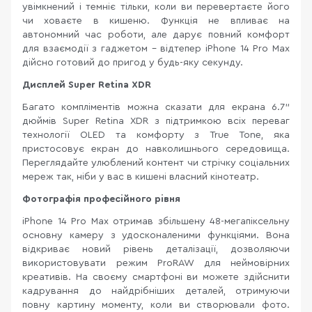
увімкнений і темніє тільки, коли ви перевертаєте його
чи ховаєте в кишеню. Функція не впливає на
автономний час роботи, але дарує повний комфорт
для взаємодії з гаджетом – відтепер iPhone 14 Pro Max
дійсно готовий до пригод у будь-яку секунду.
Дисплей Super Retina XDR
Багато компліментів можна сказати для екрана 6.7"
дюймів Super Retina XDR з підтримкою всіх переваг
технології OLED та комфорту з True Tone, яка
пристосовує екран до навколишнього середовища.
Переглядайте улюблений контент чи стрічку соціальних
мереж так, ніби у вас в кишені власний кінотеатр.
Фотографія професійного рівня
iPhone 14 Pro Max отримав збільшену 48-мегапіксельну
основну камеру з удосконаленими функціями. Вона
відкриває новий рівень деталізації, дозволяючи
використовувати режим ProRAW для неймовірних
креативів. На своєму смартфоні ви можете здійснити
кадрування до найдрібніших деталей, отримуючи
повну картину моменту, коли ви створювали фото.