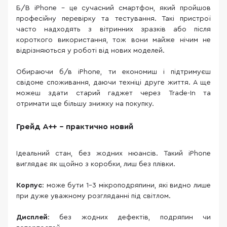
Б/В iPhone – це сучасний смартфон, який пройшов
професійну перевірку та тестування. Такі пристрої
часто надходять з вітринних зразків або після
короткого використання, тож вони майже нічим не
відрізняються у роботі від нових моделей.
Обираючи б/в iPhone, ти економиш і підтримуєш
свідоме споживання, даючи техніці друге життя. А ще
можеш здати старий гаджет через Trade-In та
отримати ще більшу знижку на покупку.
Грейд A++ – практично новий
Ідеальний стан, без жодних нюансів. Такий iPhone
виглядає як щойно з коробки, лиш без плівки.
Корпус
: може бути 1–3 мікроподряпини, які видно лише
при дуже уважному розгляданні під світлом.
Дисплей
: без жодних дефектів, подряпин чи