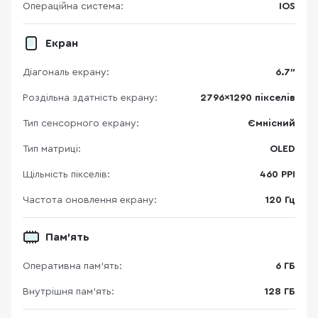
Операційна система:
IOS
Екран
Діагональ екрану:
6.7"
Роздільна здатність екрану:
2796x1290 пікселів
Тип сенсорного екрану:
Ємнісний
Тип матриці:
OLED
Щільність пікселів:
460 PPI
Частота оновлення екрану:
120 Гц
Пам'ять
Оперативна пам'ять:
6 ГБ
Внутрішня пам'ять:
128 ГБ