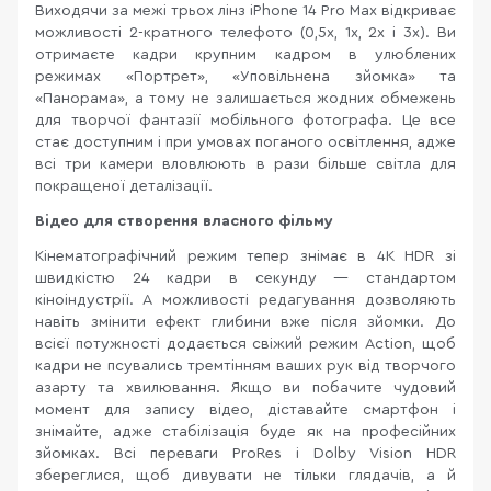
Виходячи за межі трьох лінз iPhone 14 Pro Max відкриває
можливості 2-кратного телефото (0,5x, 1x, 2x і 3x). Ви
отримаєте кадри крупним кадром в улюблених
режимах «Портрет», «Уповільнена зйомка» та
«Панорама», а тому не залишається жодних обмежень
для творчої фантазії мобільного фотографа. Це все
стає доступним і при умовах поганого освітлення, адже
всі три камери вловлюють в рази більше світла для
покращеної деталізації.
Відео для створення власного фільму
Кінематографічний режим тепер знімає в 4K HDR зі
швидкістю 24 кадри в секунду — стандартом
кіноіндустрії. А можливості редагування дозволяють
навіть змінити ефект глибини вже після зйомки. До
всієї потужності додається свіжий режим Action, щоб
кадри не псувались тремтінням ваших рук від творчого
азарту та хвилювання. Якщо ви побачите чудовий
момент для запису відео, діставайте смартфон і
знімайте, адже стабілізація буде як на професійних
зйомках. Всі переваги ProRes і Dolby Vision HDR
збереглися, щоб дивувати не тільки глядачів, а й