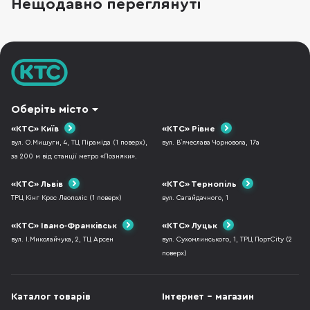
Нещодавно переглянуті
підходи до ергономіки та пікових
можливостей, хоча візуально ці пристрої
поділяють спільну ф
Оберіть місто
«КТС» Київ
«КТС» Рівне
вул. О.Мишуги, 4, ТЦ Піраміда (1 поверх),
вул. В`ячеслава Чорновола, 17а
за 200 м від станції метро «Позняки».
«КТС» Львів
«КТС» Тернопіль
ТРЦ Кінг Крос Леополіс (1 поверх)
вул. Сагайдачного, 1
«КТС» Івано-Франківськ
«КТС» Луцьк
вул. І.Миколайчука, 2, ТЦ Арсен
вул. Сухомлинського, 1, ТРЦ ПортCity (2
поверх)
Каталог товарів
Інтернет - магазин