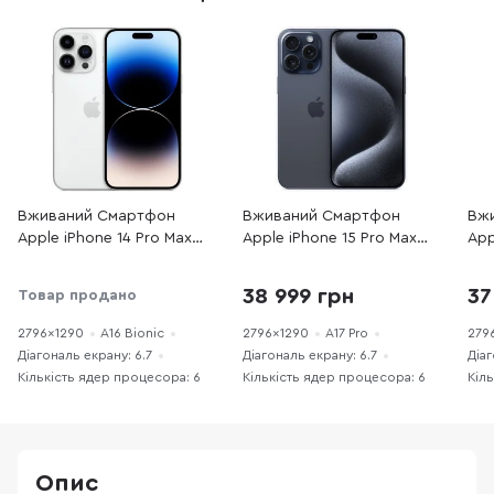
Вживаний Смартфон
Вживаний Смартфон
Вж
Apple iPhone 14 Pro Max
Apple iPhone 15 Pro Max
App
128GB Silver
256GB Blue Titanium
256
(14PM128SREFA) хороший
(15PM256BTREFA) хороший
(15
38 999 грн
37
Товар продано
стан
стан
хор
2796x1290
A16 Bionic
2796x1290
A17 Pro
279
Діагональ екрану: 6.7
Діагональ екрану: 6.7
Діаг
Кількість ядер процесора: 6
Кількість ядер процесора: 6
Кіл
Опис