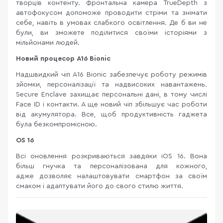
творців контенту. Фронтальна камера TrueDepth з
автофокусом допоможе проводити стріми та знімати
себе, навіть в умовах слабкого освітлення. Де б ви не
були, ви зможете поділитися своїми історіями з
мільйонами людей.
Новий процесор A16 Bionic
Надшвидкий чіп A16 Bionic забезпечує роботу режимів
зйомки, персоналізації та надвисоких навантажень.
Secure Enclave захищає персональні дані, в тому числі
Face ID і контакти. А ще новий чіп збільшує час роботи
від акумулятора. Все, щоб продуктивність гаджета
була безкомпромісною.
OS 16
Всі оновлення розкриваються завдяки iOS 16. Вона
більш гнучка та персоналізована для кожного,
адже дозволяє налаштовувати смартфон за своїм
смаком і адаптувати його до свого стилю життя.