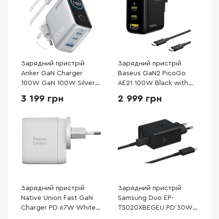
Зарядний пристрій
Зарядний пристрій
Anker GaN Charger
Baseus GaN2 PicoGo
100W GaN 100W Silver
AE21 100W Black with
with Type-C/Type-C
Cable Type-C / Type-C
3 199 грн
2 999 грн
(B121BG41)
100W (E0121B00)
Зарядний пристрій
Зарядний пристрій
Native Union Fast GaN
Samsung Duo EP-
Charger PD 67W White
T5020XBEGEU PD 50W
(FAST-PD67-WHT-2CA)
Black with Type-C/Type-