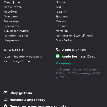
Смартфони
Про нас
Apple iPhone
Акції
Ноутбуки
Гарантія
Планшети
Доставка
Телевізори
Оплата
Відеокарти
Контакти
SSD-накопичувачі
Магазини
Принтери та БФП
Політика конфіденційності
Навушники
Black Friday
КТС Сервіс
0 800 210-484
Apple Business Chat
Гарантійне обслуговування
Авторизація Apple
Call-центр
Call-центр працює по буднях з
9:00 до 20:00 та у вихідні з 9:00
до 20:00
ishop@ktc.ua
Написати директору
Повідомити про помилку на сайті