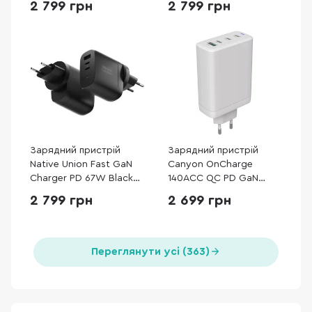
2 799 грн
2 799 грн
C
Зарядний пристрій
Зарядний пристрій
Native Union Fast GaN
Canyon OnCharge
Charger PD 67W Black
140ACC QC PD GaN
(FAST-PD67-BLK-2CA)
140W White (CNS-
2 799 грн
2 699 грн
CUW140ACC)
Переглянути усі (363)