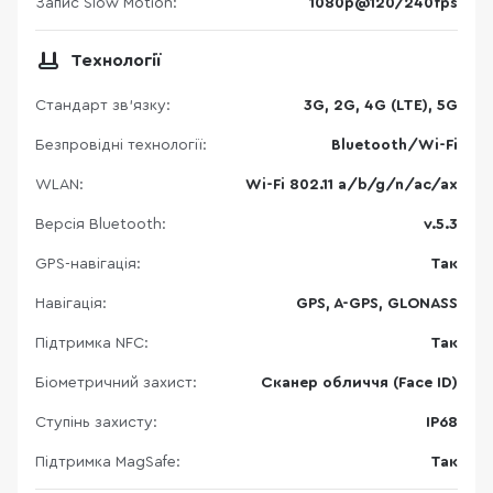
Запис Slow Motion:
1080p@120/240fps
Технології
Стандарт зв'язку:
3G, 2G, 4G (LTE), 5G
Безпровідні технології:
Bluetooth/Wi-Fi
WLAN:
Wi-Fi 802.11 a/b/g/n/ac/ax
Версія Bluetooth:
v.5.3
GPS-навігація:
Так
Навігація:
GPS, A-GPS, GLONASS
Підтримка NFC:
Так
Біометричний захист:
Сканер обличчя (Face ID)
Ступінь захисту:
IP68
Підтримка MagSafe:
Так