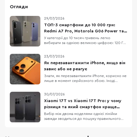
Огляди
29/07/2026
ТОП-3 смартфони до 10 000 грн:
Redmi A7 Pro, Motorola G06 Power та
OPPO A6x
У категорії до 10 тисяч гривень легко
вибирати за однією великою цифрою: 120 Гц,
50 МП, 7000 мАг або «розширені» 12 ГБ RAM.
Але жодна з них не описує смартфон
23/07/2026
повністю. Великий акумулятор додає ваги, 120
Гц не роблять HD+ екран чітким, а віртуальна
Як перезавантажити iPhone, якщо він
RAM не замінює фізичну. Порівняємо три
завис або не реагує
доступні мод
Знати, як перезавантажити iPhone, корисно не
лише в момент серйозного збою. Іноді
достатньо звичайного вимкнення та
повторного ввімкнення, щоб прибрати дрібні
30/07/2026
підвисання, зупинити застосунок, який
некоректно працює або повернути системі
Xiaomi 17T vs Xiaomi 17T Pro: у чому
нормальну роботу. Apple прямо рекомендує
різниця та який смартфон краще
починати саме з такого
обрати
Вибір між двома моделями однієї лінійки
завжди зводиться до пошуку правильного
балансу між практичною функціональністю та
бюджетом. Детальне порівняння Xiaomi 17T і
Xiaomi 17T Pro демонструє два зовсім різні