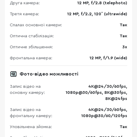
Друга камера:
12 MP, f/2.8 (telephoto)
Третя камера:
12 MP, f/2.2, 120˚ (ultrawide)
Спалах основної камери:
Так
Оптична стабілізація:
Так
Оптичне збільшення:
3x
Фронтальна камера:
12 MP, f/1.9 (wide)
Фото-відео можливості
Запис відео на
4K@24/30/60fps,
основну камеру:
1080p@30/60fps, 8K@30fps,
8K@24fps
Запис відео на
4K@24/30/60fps,
фронтальну камеру:
1080p@30/60/120fps
Уповільнена зйомка:
Так