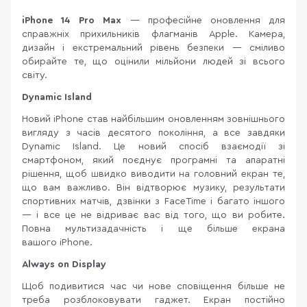
iPhone 14 Pro
Max
— професійне оновлення для
справжніх прихильників флагманів Apple. Камера,
дизайн і екстремальний рівень безпеки — сміливо
обирайте те, що оцінили мільйони людей зі всього
світу.
Dynamic Island
Новий iPhone став найбільшим оновленням зовнішнього
вигляду з часів десятого покоління, а все завдяки
Dynamic Island. Це новий спосіб взаємодії зі
смартфоном, який поєднує програмні та апаратні
рішення, щоб швидко виводити на головний екран те,
що вам важливо. Він відтворює музику, результати
спортивних матчів, дзвінки з FaceTime і багато іншого
— і все це не відриває вас від того, що ви робите.
Повна мультизадачність і ще більше екрана
вашого iPhone.
Always on Display
Щоб подивитися час чи нове сповіщення більше не
треба розблоковувати гаджет. Екран постійно