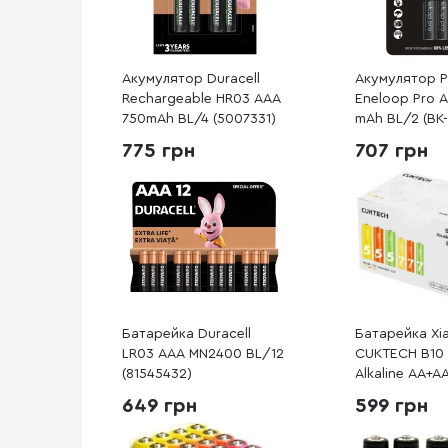
Акумулятор Duracell
Акумулятор P
Rechargeable HR03 AAA
Eneloop Pro 
750mAh BL/4 (5007331)
mAh BL/2 (BK
4HCDE/2CP)
775 грн
707 грн
Батарейка Duracell
Батарейка Xi
LR03 AAA MN2400 BL/12
CUKTECH B10
(81545432)
Alkaline AA+A
(CUKAAB10CN
649 грн
599 грн