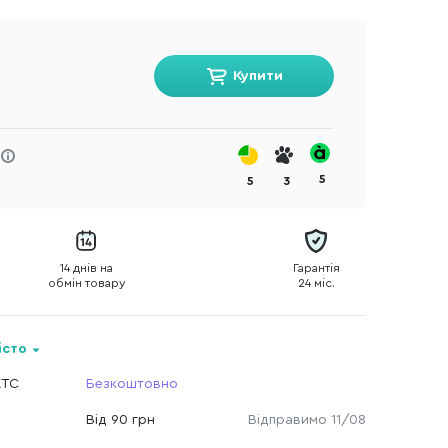
Купити
5
5
3
14 днів на
Гарантія
обмін товару
24 міс.
істо
КТС
Безкоштовно
Від 90 грн
Відправимо 11/08