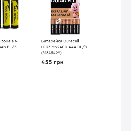
itoKala Ni-
Батарейка Duracell
mAh BL/5
LR03 MN2400 AAA BL/8
)
(81545429)
455 грн