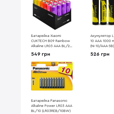
Батарейка Xiaomi
Акумулятор Li
CUKTECH B09 Rainbow
10 AAA 1000 
Alkaline LR03 AAA BL/24
(Ni-10/AAA-5B
(CUKAAB09CNCM)
549 грн
526 грн
Батарейка Panasonic
Alkaline Power LR03 AAA
BL/10 (LR03REB/10BW)