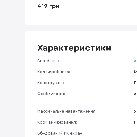
419 грн
Характеристики
Виробник:
A
Код виробника:
S
Конструкція:
П
Особливості:
А
Т
Максимальне навантаження:
5
Крок вимірювання:
1 
Вбудований РК екран:
Т