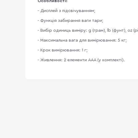
Особливості:
- Дисплей з підсвічуванням;
- Функція забирання ваги тари;
- Вибір одиниць виміру: g (грам), lb (фунт), oz (р
- Максимальна вага для вимірювання: 5 кг;
- Крок вимірювання: 1 г;
- Живлення: 2 елементи AAA (у комплекті).