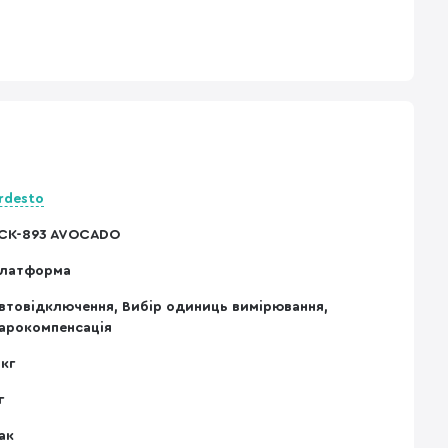
rdesto
CK-893 AVOCADO
латформа
втовідключення, Вибір одиниць вимірювання,
арокомпенсація
 кг
г
ак