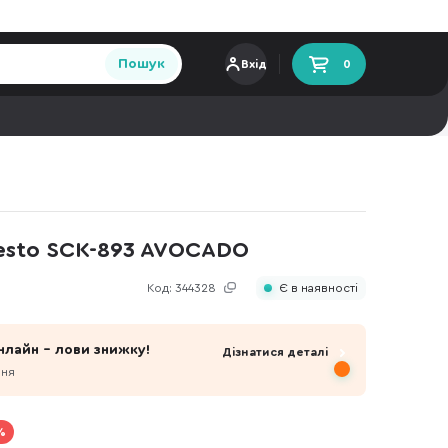
Пошук
Вхід
0
desto SCK-893 AVOCADO
Код:
344328
Є в наявності
нлайн - лови знижку!
Дізнатися деталі
пня
%