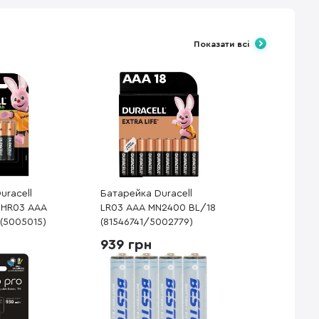
Показати всі
uracell
Батарейка Duracell
 HR03 AAA
LR03 AAA MN2400 BL/18
(5005015)
(81546741/5002779)
939 грн