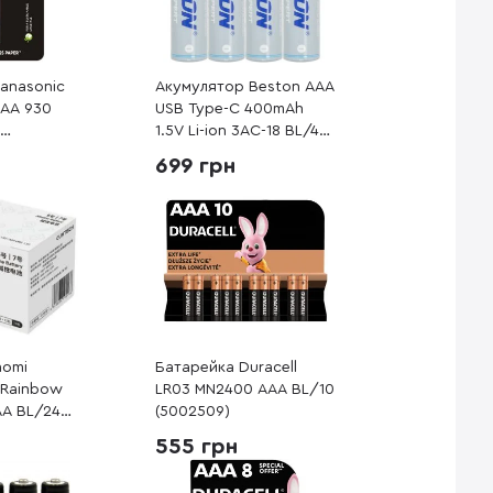
anasonic
Акумулятор Beston AAA
AAA 930
USB Type-C 400mAh
-
1.5V Li-ion 3AC-18 BL/4
(AA620272)
699 грн
aomi
Батарейка Duracell
 Rainbow
LR03 MN2400 AAA BL/10
AA BL/24
(5002509)
CM)
555 грн