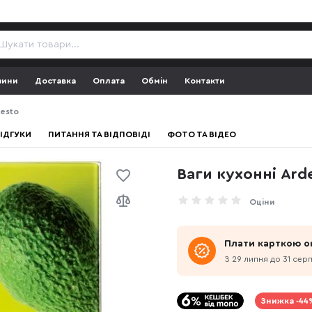
зини
Доставка
Оплата
Обмін
Контакти
desto
ІДГУКИ
ПИТАННЯ ТА ВІДПОВІДІ
ФОТО ТА ВІДЕО
Ваги кухонні Ar
Оціни
Плати карткою о
З 29 липня до 31 сер
Знижка -44