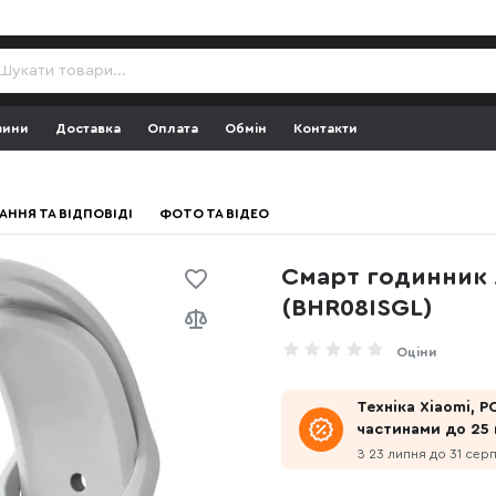
зини
Доставка
Оплата
Обмін
Контакти
АННЯ ТА ВІДПОВІДІ
ФОТО ТА ВІДЕО
Смарт годинник X
(BHR08ISGL)
Оціни
Техніка Xiaomi, P
частинами до 25 
З 23 липня до 31 сер