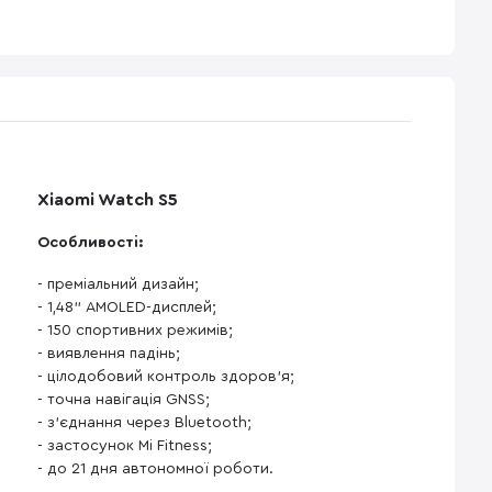
Xiaomi Watch S5
Особливості:
- преміальний дизайн;
- 1,48" AMOLED-дисплей;
- 150 спортивних режимів;
- виявлення падінь;
- цілодобовий контроль здоров'я;
- точна навігація GNSS;
- з'єднання через Bluetooth;
- застосунок Mi Fitness;
- до 21 дня автономної роботи.