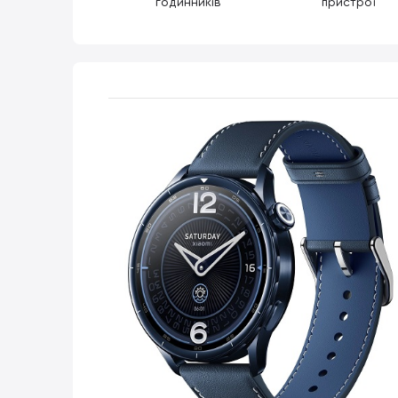
годинників
пристрої