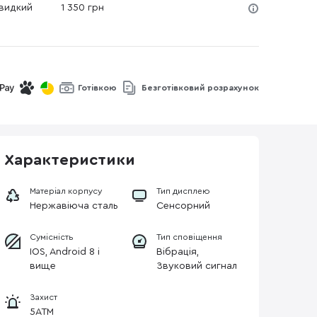
Швидкий
1 350 грн
Готівкою
Безготівковий розрахунок
Характеристики
Матеріал корпусу
Тип дисплею
Нержавіюча сталь
Сенсорний
Сумісність
Тип сповіщення
IOS, Android 8 і
Вібрація,
вище
Звуковий сигнал
Захист
5ATM