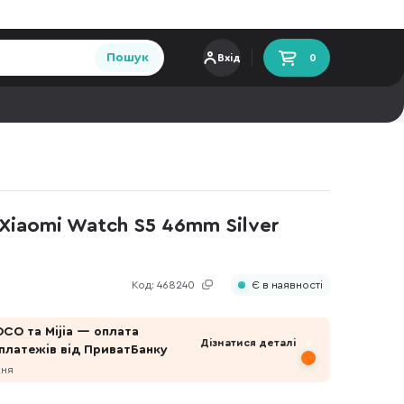
Пошук
Вхід
0
iaomi Watch S5 46mm Silver
Код:
468240
Є в наявності
OCO та Mijia — оплата
Дізнатися деталі
платежів від ПриватБанку
пня