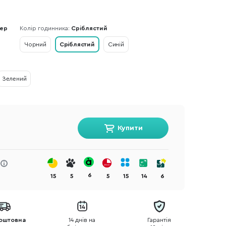
ер
Колір годинника:
Сріблястий
Чорний
Сріблястий
Синій
Зелений
Купити
6
15
5
5
15
14
6
оштовна
14 днів на
Гарантія