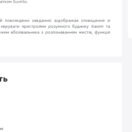
датком Suunto.
 й повсякденні завдання: відображає сповіщення зі
є керувати пристроями розумного будинку Xiaomi та
жим вболівальника з розпізнаванням жестів, функція
ть
ні