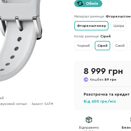
Матеріал ремінця:
Фтореластом
Фтореластомер
Шкіра
Колір ремінця:
Сірий
Чорний
Сірий
Синій
8 999 грн
Кешбек
89 грн
Розстрочка та кредит
ий
Від
600
грн/міс
Звуковий сигнал
Захист: 5ATM
Відправимо
Безк