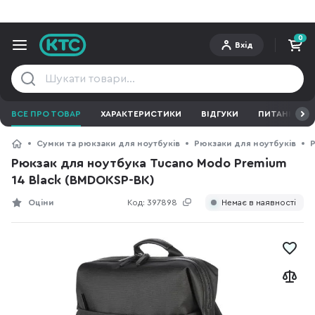
0
Вхід
ВСЕ ПРО ТОВАР
ХАРАКТЕРИСТИКИ
ВІДГУКИ
ПИТАННЯ ТА 
Сумки та рюкзаки для ноутбуків
Рюкзаки для ноутбуків
Р
Рюкзак для ноутбука Tucano Modo Premium
14 Black (BMDOKSP-BK)
Оціни
Код:
397898
Немає в наявності