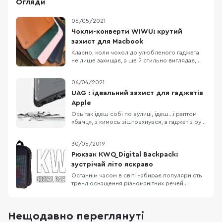
Огляди
05/05/2021
Чохли-конверти WIWU: крутий
захист для Macbook
Класно, коли чохол до улюбленого гаджета
не лише захищає, а ще й стильно виглядає,
правда ж?) Трендові, зручні, з мінімалістичним
дизайном та крутими функціями — це про
06/04/2021
чохли-конверти від бренду WIWU:) Яким
повинен бути чохол для макбуків? В першу
UAG : ідеальний захист для гаджетів
чергу він має забезпечувати надійний захист
Apple
для
Ось так ідеш собі по вулиці, ідеш…і раптом
«бамц», з кимось зіштовхнувся, а гаджет з рук
випав — і розбився. Не дуже весела історія,
правда ж? Аби такого не сталось, радимо
30/05/2019
подумати про надійний захист для улюблених
гаджетів:) UAG — відомий американський
Рюкзак KWQ Digital Backpack:
бренд, який можна впізнати з першого погля
зустрічай літо яскраво
Останнім часом в світі набирає популярність
тренд оснащення різноманітних речей
екранами. В мережі з'явилися фотографії
брендової сумки Louis Vuitton з вбудованими
OLED-дисплеями, а на виставці MWC 2019 був
Нещодавно переглянуті
представлений “смартфон” Nubia Alpha, який