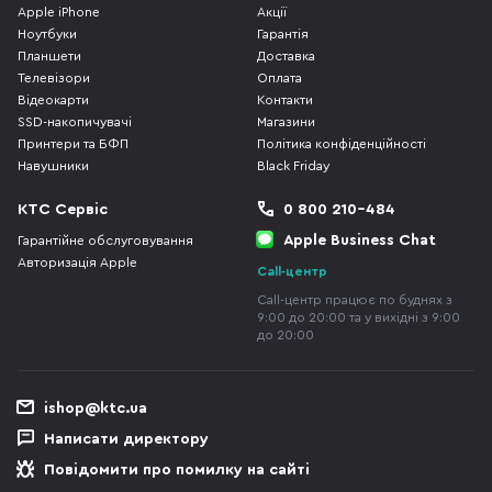
Apple iPhone
Акції
Ноутбуки
Гарантія
Планшети
Доставка
Телевізори
Оплата
Відеокарти
Контакти
SSD-накопичувачі
Магазини
Принтери та БФП
Політика конфіденційності
Навушники
Black Friday
КТС Сервіс
0 800 210-484
Apple Business Chat
Гарантійне обслуговування
Авторизація Apple
Call-центр
Call-центр працює по буднях з
9:00 до 20:00 та у вихідні з 9:00
до 20:00
ishop@ktc.ua
Написати директору
Повідомити про помилку на сайті