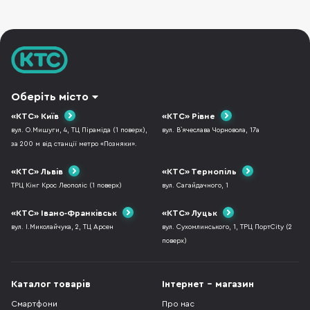
може одягатися на руку. Із впевненістю можу
ска
Оберіть місто
«КТС» Київ
«КТС» Рівне
вул. О.Мишуги, 4, ТЦ Піраміда (1 поверх),
вул. В`ячеслава Чорновола, 17а
за 200 м від станції метро «Позняки».
«КТС» Львів
«КТС» Тернопіль
ТРЦ Кінг Крос Леополіс (1 поверх)
вул. Сагайдачного, 1
«КТС» Івано-Франківськ
«КТС» Луцьк
вул. І.Миколайчука, 2, ТЦ Арсен
вул. Сухомлинського, 1, ТРЦ ПортCity (2
поверх)
Каталог товарів
Інтернет - магазин
Смартфони
Про нас