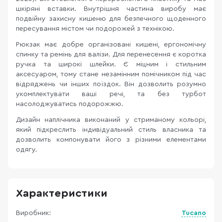
шкіряні вставки. Внутрішня частина виробу має
подвійну захисну кишеню для безпечного щоденного
пересування містом чи подорожей з технікою.
Рюкзак має добре організовані кишені, ергономічну
спинку та ремінь для валізи. Для перенесення є коротка
ручка та широкі шлейки. Є міцним і стильним
аксесуаром, тому стане незамінним помічником під час
відряджень чи інших поїздок. Він дозволить розумно
укомплектувати ваші речі, та без турбот
насолоджуватись подорожжю.
Дизайн наплічника виконаний у стриманому кольорі,
який підкреслить індивідуальний стиль власника та
дозволить компонувати його з різними елементами
одягу.
Характеристики
Виробник:
Tucano