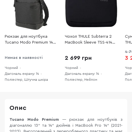
Рюкзак для ноутбука
Чохол THULE Subterra 2
Сум
Tucano Modo Premium 14
MacBook Sleeve TSS-414
THU
Black (BMDOKSP-BK)
Black (3205031)
TSA
4 7
2 699 грн
3 
Немає в наявності
Чорний
Чорний
Чор
Діагональ екрану: 14
Діагональ екрану: 14
Діаг
Поліестер, Штучна шкіра
Поліестер, Нейлон
Пол
Опис
Tucano Modo Premium
— рюкзак для ноутбуків з
діагоналлю 13" та 14" дюймів і MacBook Pro 14" (2021-
2023). Виготовлений з переробленого пластику та має