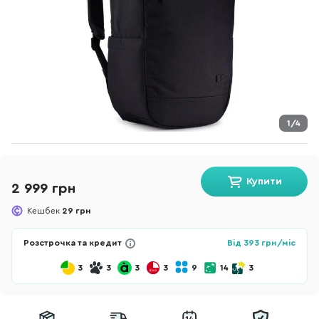
1/4
Купити
2 999 грн
Кешбек
29 грн
Розстрочка та кредит
Від
393
грн/міс
3
3
3
3
9
14
3