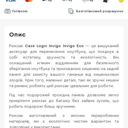
Готівкою
Безготівковий розрахунок
Опис
Рюкзак
Case Logic Invigo Invigo Eco
— це вишуканий
аксесуар для перенесення ноутбука, що поєднує в
собі естетику, зручність та екологічність. Він
оснащений м'яким відділенням для безпечного
зберігання ноутбука та прихованою кишенею на задній
панелі для захисту вашого гаманця від кишенькових
злодіїв. Крім того, маленькі деталі, такі як зручні кишені
та ремені, роблять цей рюкзак ідеальним для роботи.
Під час подорожей прохідна панель дозволяє легко
прикріпити рюкзак до багажу без зайвих зусиль, що
робить подорожі більш зручними.
Рюкзак виготовлений з якісних перероблених
матеріалів, які є екологічно чистим варіантом та
довговічні у використанні.