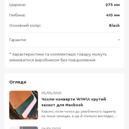
Ширина:
275 мм
Глибина:
410 мм
Основний колір:
Black
Гарантія:
-
* Характеристики та комплектація товару можуть
змінюватися виробником без повідомлення
Огляди
05/05/2021
Чохли-конверти WIWU: крутий
захист для Macbook
Класно, коли чохол до улюбленого гаджета
не лише захищає, а ще й стильно виглядає,
правда ж?) Трендові, зручні, з мінімалістичним
дизайном та крутими функціями — це про
06/04/2021