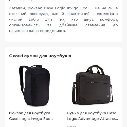
Загалом, рюкзак Case Logic Invigo Eco — це не лише
стильний аксесуар, але й практичний і екологічно
чистий вибір для тих, хто цінує комфорт,
організованість та дбайливе ставлення до
навколишнього середовища.
Схожі сумки для ноутбуків
Рюкзак для ноутбука
Сумка для ноутбука Case
С
Case Logic Invigo Eco
Logic Advantage Attache
L
INVIBP-114 Black (3205104)
ADVA-114 Black (3203986)
H