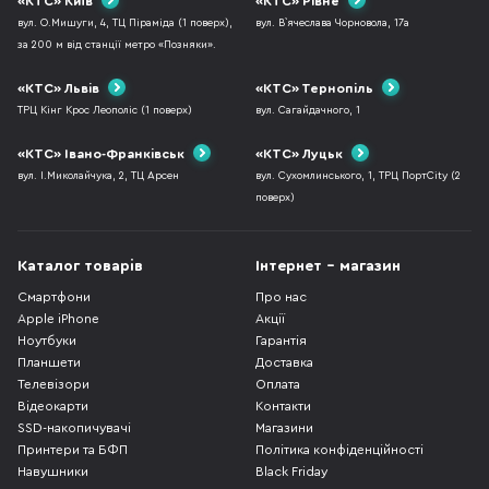
«КТС» Київ
«КТС» Рівне
вул. О.Мишуги, 4, ТЦ Піраміда (1 поверх),
вул. В`ячеслава Чорновола, 17а
за 200 м від станції метро «Позняки».
«КТС» Львів
«КТС» Тернопіль
ТРЦ Кінг Крос Леополіс (1 поверх)
вул. Сагайдачного, 1
«КТС» Івано-Франківськ
«КТС» Луцьк
вул. І.Миколайчука, 2, ТЦ Арсен
вул. Сухомлинського, 1, ТРЦ ПортCity (2
поверх)
Каталог товарів
Інтернет - магазин
Смартфони
Про нас
Apple iPhone
Акції
Ноутбуки
Гарантія
Планшети
Доставка
Телевізори
Оплата
Відеокарти
Контакти
SSD-накопичувачі
Магазини
Принтери та БФП
Політика конфіденційності
Навушники
Black Friday