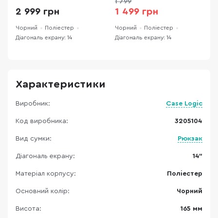
1 799
2 999 грн
1 499 грн
Чорний
Поліестер
Чорний
Поліестер
Ч
Діагональ екрану: 14
Діагональ екрану: 14
Д
Характеристики
Виробник:
Case Logic
Код виробника:
3205104
Вид сумки:
Рюкзак
Діагональ екрану:
14"
Матеріал корпусу:
Поліестер
Основний колір:
Чорний
Висота:
165 мм