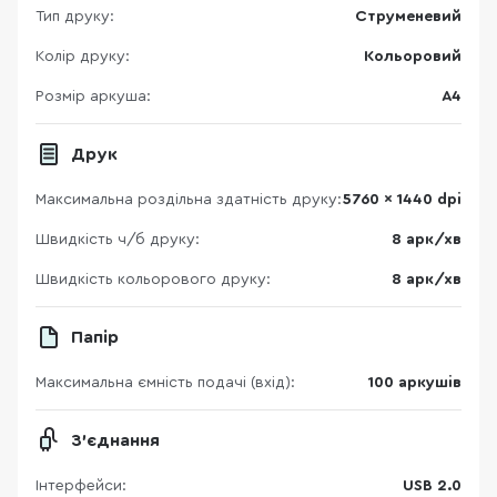
Тип друку:
Cтруменевий
Колір друку:
Кольоровий
Розмір аркуша:
A4
Друк
Максимальна роздільна здатність друку:
5760 x 1440 dpi
Швидкість ч/б друку:
8 арк/хв
Швидкість кольорового друку:
8 арк/хв
Папір
Максимальна ємність подачі (вхід):
100 аркушів
З'єднання
Інтерфейси:
USB 2.0