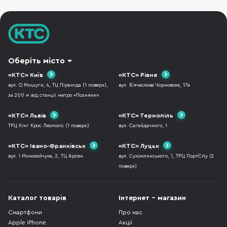
Оберіть місто
«КТС» Київ
«КТС» Рівне
вул. О.Мишуги, 4, ТЦ Піраміда (1 поверх),
вул. В`ячеслава Чорновола, 17а
за 200 м від станції метро «Позняки».
«КТС» Львів
«КТС» Тернопіль
ТРЦ Кінг Крос Леополіс (1 поверх)
вул. Сагайдачного, 1
«КТС» Івано-Франківськ
«КТС» Луцьк
вул. І.Миколайчука, 2, ТЦ Арсен
вул. Сухомлинського, 1, ТРЦ ПортCity (2
поверх)
Каталог товарів
Інтернет - магазин
Смартфони
Про нас
Apple iPhone
Акції