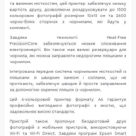
та великим місткостям, цей принтер забезпечує низьку
вартість друку, дозволяючи роздруковувати до 1500
кольорових фотографій розміром 10x15 см та 2600
чорно-білих сторінок з чорнилами, які йдуть у
комплекті.
Завдяки технології Heat-Free
PrecisionCore забезпечується низьке споживання
електроенергії. Він також має великі резервуари для
чорнила, які можна заправляти недорогими пляшками з
чорнилом.
Інтегрована передня система чорнильних місткостей із
пляшками зі швидким замком і соплами, що не
протікають, забезпечує швидке й просте заправлення
за допомогою окремих пляшок із чорнилом.
Цей 6-кольоровий принтер формату A4 гарантує
професійно виглядаючі фотографії з якістю, що
задовольняє високі стандарти.
Пристрій також пропонує бездротовий друк
фотографій з мобільних пристроїв, використовуючи
Wi-Fi та Wi-Fi Direct. Завдяки програмі Epson Smart