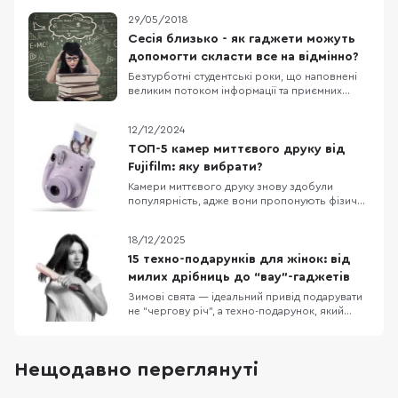
29/05/2018
Сесія близько - як гаджети можуть
допомогти скласти все на відмінно?
Безтурботні студентські роки, що наповнені
великим потоком інформації та приємних
емоцій, раз на пів року розбавляються
стресовими спогадами - сесіями. Неважливо,
12/12/2024
чи ти будеш складати свої перші заліки та
іспити, чи ти вже професіонал написання
ТОП-5 камер миттєвого друку від
шпаргалок - у даній статті ми підготували
Fujifilm: яку вибрати?
декілька “циф
Камери миттєвого друку знову здобули
популярність, адже вони пропонують фізичні
фото і задоволення від спостереження за
тим, як зображення з’являється прямо у вас
18/12/2025
на очах. Fujifilm, лідер на ринку миттєвої
фотографії, пропонує широкий вибір
15 техно-подарунків для жінок: від
пристроїв і в цій статті ми розглянемо п’ять
милих дрібниць до “вау”-гаджетів
камер Fujifilm
Зимові свята — ідеальний привід подарувати
не “чергову річ”, а техно-подарунок, який
реально працює щодня: додає комфорту,
економить час або просто піднімає настрій. У
цій добірці — 15 ідей для жінок у порядку
Нещодавно переглянуті
зростання бюджету: від приємних дрібниць
“на кожен день” до великих “вау-подарунків”,
які