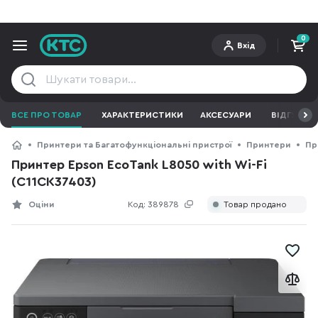
0
Вхід
ВСЕ ПРО ТОВАР
ХАРАКТЕРИСТИКИ
АКСЕСУАРИ
ВІДГУКИ
Принтери та Багатофункціональні пристрої
Принтери
Пр
Принтер Epson EcoTank L8050 with Wi-Fi
(C11CK37403)
Оціни
Код:
389878
Товар продано