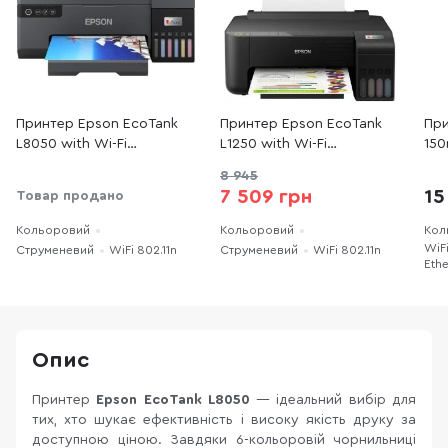
Принтер Epson EcoTank
Принтер Epson EcoTank
При
L8050 with Wi-Fi
L1250 with Wi-Fi
150
(C11CK37403)
(C11CJ71404)
(4Z
8 945
7 509 грн
15
Товар продано
Кольоровий
Кольоровий
Кол
WiFi
Cтруменевий
WiFi 802.11n
Cтруменевий
WiFi 802.11n
Ethe
Опис
Принтер
Epson EcoTank L8050
— ідеальний вибір для
тих, хто шукає ефективність і високу якість друку за
доступною ціною. Завдяки 6-кольоровій чорнильниці