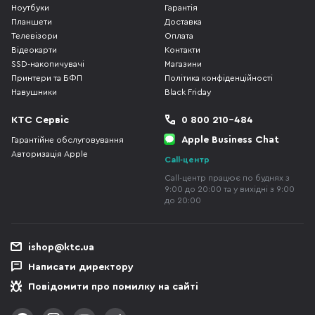
Ноутбуки
Гарантія
Планшети
Доставка
Телевізори
Оплата
Відеокарти
Контакти
SSD-накопичувачі
Магазини
Принтери та БФП
Політика конфіденційності
Навушники
Black Friday
КТС Сервіс
0 800 210-484
Apple Business Chat
Гарантійне обслуговування
Авторизація Apple
Call-центр
Call-центр працює по буднях з
9:00 до 20:00 та у вихідні з 9:00
до 20:00
ishop@ktc.ua
Написати директору
Повідомити про помилку на сайті