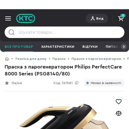
0
Вхід
ВСЕ ПРО ТОВАР
ХАРАКТЕРИСТИКИ
ВІДГУКИ
ПИТАННЯ ТА 
Техніка для дому
Праски
Праски з парогенератором
П
Праска з парогенератором Philips PerfectCare
8000 Series (PSG8140/80)
Оціни
Код:
367681
Немає в наявності