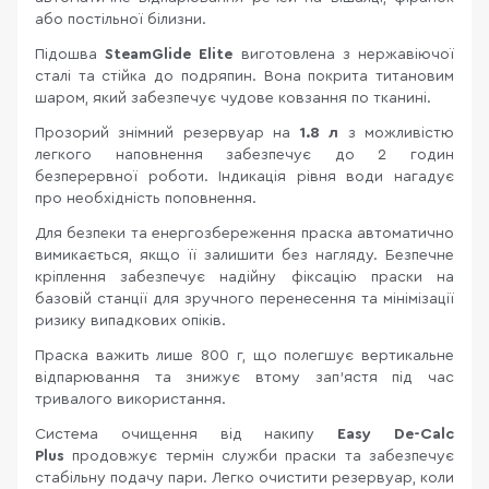
або постільної білизни.
Підошва
SteamGlide Elite
виготовлена з нержавіючої
сталі та стійка до подряпин. Вона покрита титановим
шаром, який забезпечує чудове ковзання по тканині.
Прозорий знімний резервуар на
1.8 л
з можливістю
легкого наповнення забезпечує до 2 годин
безперервної роботи. Індикація рівня води нагадує
про необхідність поповнення.
Для безпеки та енергозбереження праска автоматично
вимикається, якщо її залишити без нагляду. Безпечне
кріплення забезпечує надійну фіксацію праски на
базовій станції для зручного перенесення та мінімізації
ризику випадкових опіків.
Праска важить лише 800 г, що полегшує вертикальне
відпарювання та знижує втому зап'ястя під час
тривалого використання.
Система очищення від накипу
Easy De-Calc
Plus
продовжує термін служби праски та забезпечує
стабільну подачу пари. Легко очистити резервуар, коли