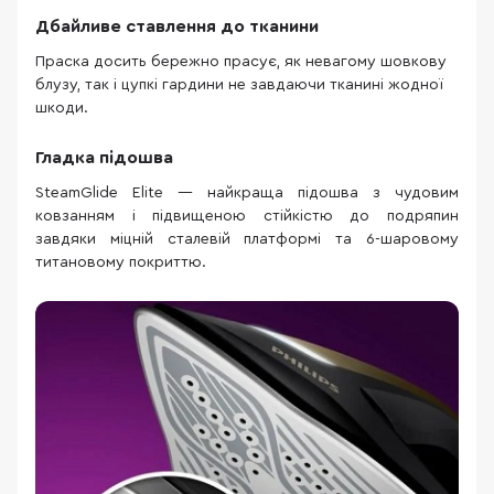
Дбайливе ставлення до тканини
Праска досить бережно прасує, як невагому шовкову
блузу, так і цупкі гардини не завдаючи тканині жодної
шкоди.
Гладка підошва
SteamGlide Elite — найкраща підошва з чудовим
ковзанням і підвищеною стійкістю до подряпин
завдяки міцній сталевій платформі та 6-шаровому
титановому покриттю.