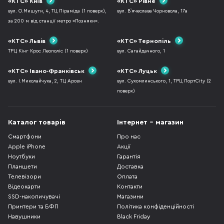
«КТС» Київ
«КТС» Рівне
вул. О.Мишуги, 4, ТЦ Піраміда (1 поверх),
вул. В`ячеслава Чорновола, 17а
за 200 м від станції метро «Позняки».
«КТС» Львів
«КТС» Тернопіль
ТРЦ Кінг Крос Леополіс (1 поверх)
вул. Сагайдачного, 1
«КТС» Івано-Франківськ
«КТС» Луцьк
вул. І.Миколайчука, 2, ТЦ Арсен
вул. Сухомлинського, 1, ТРЦ ПортCity (2
поверх)
Каталог товарів
Інтернет - магазин
Смартфони
Про нас
Apple iPhone
Акції
Ноутбуки
Гарантія
Планшети
Доставка
Телевізори
Оплата
Відеокарти
Контакти
SSD-накопичувачі
Магазини
Принтери та БФП
Політика конфіденційності
Навушники
Black Friday