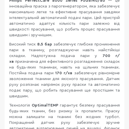
Philips PerfectCare 8000 Series PSG8140/80
— це
інноваційна праска з парогенератором, яка забезпечує
максимально легке та ефективне прасування завдяки
інтелектуальній автоматичній подачі пари. Цей пристрій
автоматично адаптує кількість пари залежно від
швидкості прасування, що робить процес прасування
швидшим і зручнішим.
Високий тиск
8.5 бар
забезпечує глибоке проникнення
пари в тканину, розгладжуючи навіть найстійкіші
складки. Надпотужна подача пари у
700 г/
хв
призначена для ефективного розгладження складок
на будь-яких тканинах, навіть на щільних тканинах.
Постійна подача пари
170 г/хв
забезпечує рівномірне
зволоження тканини для якісного прасування. Датчик
руху розпізнає напрямок руху праски та автоматично
подає пару, що робить прасування ще простішим та
швидшим.
Технологія
OptimalTEMP
гарантує безпеку прасування
будь-яких тканин, без ризику їх пропалити. Праску
можна залишати на тканині без жодних турбот.
Покращений датчик руху забезпечує зручне
автоматичне відпарювання речей на вішалці, фіранок