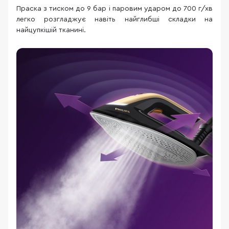
Праска з тиском до 9 бар і паровим ударом до 700 г/хв
легко розгладжує навіть найглибші складки на
найцупкішій тканині.