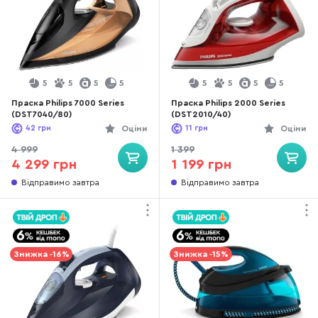
5
5
5
5
5
5
5
5
Праска Philips 7000 Series
Праска Philips 2000 Series
(DST7040/80)
(DST2010/40)
42
грн
Оціни
11
грн
Оціни
4 999
1 399
4 299 грн
1 199 грн
Відправимо завтра
Відправимо завтра
Знижка -16%
Знижка -15%