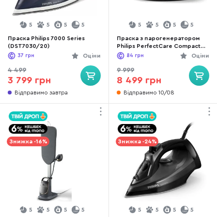
5
5
5
5
5
5
5
5
Праска Philips 7000 Series
Праска з парогенератором
(DST7030/20)
Philips PerfectCare Compact
(GC7846/80)
37
грн
Оціни
84
грн
Оціни
4 499
9 999
3 799 грн
8 499 грн
Відправимо завтра
Відправимо 10/08
Знижка -16%
Знижка -24%
5
5
5
5
5
5
5
5