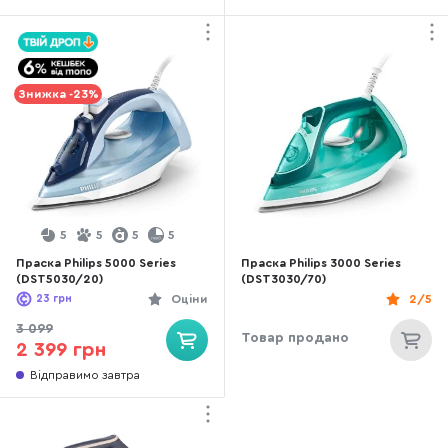
Знижка -23%
5
5
5
5
Праска Philips 5000 Series
Праска Philips 3000 Series
(DST5030/20)
(DST3030/70)
23
грн
Оціни
2/5
3 099
Товар продано
2 399 грн
Відправимо завтра