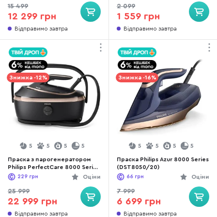
15 499
2 099
12 299 грн
1 559 грн
Відправимо завтра
Відправимо завтра
Знижка -12%
Знижка -16%
5
5
5
5
5
5
5
5
Праска з парогенератором
Праска Philips Azur 8000 Series
Philips PerfectCare 8000 Series
(DST8050/20)
(PSG8300/80)
229
грн
Оціни
66
грн
Оціни
25 999
7 999
22 999 грн
6 699 грн
Відправимо завтра
Відправимо завтра