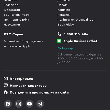
Планшети
Доставка
Телевізори
Оплата
Відеокарти
Контакти
SSD-накопичувачі
Магазини
Принтери та БФП
Політика конфіденційності
Навушники
Black Friday
КТС Сервіс
0 800 210-484
Apple Business Chat
Гарантійне обслуговування
Авторизація Apple
Call-центр
Call-центр працює по буднях з
9:00 до 20:00 та у вихідні з 9:00
до 20:00
ishop@ktc.ua
Написати директору
Повідомити про помилку на сайті