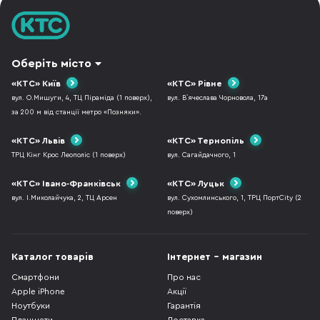
Оберіть місто
«КТС» Київ
«КТС» Рівне
вул. О.Мишуги, 4, ТЦ Піраміда (1 поверх),
вул. В`ячеслава Чорновола, 17а
за 200 м від станції метро «Позняки».
«КТС» Львів
«КТС» Тернопіль
ТРЦ Кінг Крос Леополіс (1 поверх)
вул. Сагайдачного, 1
«КТС» Івано-Франківськ
«КТС» Луцьк
вул. І.Миколайчука, 2, ТЦ Арсен
вул. Сухомлинського, 1, ТРЦ ПортCity (2
поверх)
Каталог товарів
Інтернет - магазин
Смартфони
Про нас
Apple iPhone
Акції
Ноутбуки
Гарантія