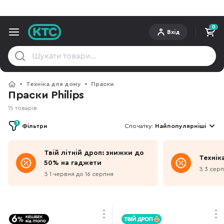
0
Вхід
Техніка для дому
Праски
Праски Philips
15 товарів
1
Фільтри
Спочатку:
Найпопулярніші
Твій літній дроп: знижки до
Техніка
50% на гаджети
З 3 сер
З 1 червня до 16 серпня