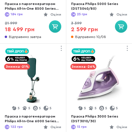
Праска з парогенератором
Праска Philips 5000 Series
Philips All-In-One 8500 Series
(DST5040/80)
(AIS8540/80)
184
грн
Оціни
25
грн
Оціни
21 999
3 399
18 499 грн
2 599 грн
Відправимо завтра
Відправимо 10/08
Знижка -21%
Знижка -26%
5
5
5
5
5
5
5
5
Праска з парогенератором
Праска Philips 3000 Series
Philips All-In-One 6000 Series
(DST3010/30)
(AIS6020/70)
122
грн
Оціни
15
грн
Оціни