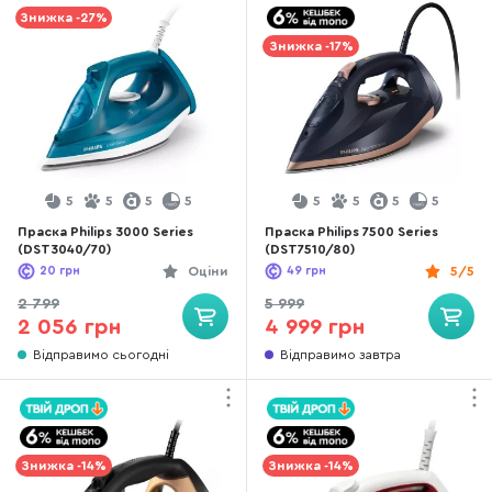
Знижка -27%
Знижка -17%
5
5
5
5
5
5
5
5
Праска Philips 3000 Series
Праска Philips 7500 Series
(DST3040/70)
(DST7510/80)
20
грн
Оціни
49
грн
5/5
2 799
5 999
2 056 грн
4 999 грн
Відправимо сьогодні
Відправимо завтра
Знижка -14%
Знижка -14%