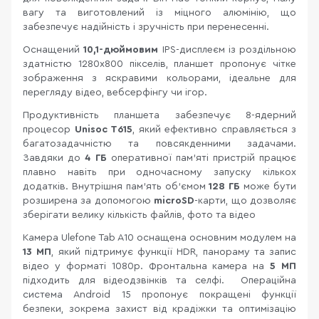
вагу та виготовлений із міцного алюмінію, що
забезпечує надійність і зручність при перенесенні.
Оснащений
10,1-дюймовим
IPS-дисплеєм із роздільною
здатністю 1280x800 пікселів, планшет пропонує чітке
зображення з яскравими кольорами, ідеальне для
перегляду відео, вебсерфінгу чи ігор.
Продуктивність планшета забезпечує 8-ядерний
процесор
Unisoc T615
, який ефективно справляється з
багатозадачністю та повсякденними задачами.
Завдяки до
4 ГБ
оперативної пам’яті пристрій працює
плавно навіть при одночасному запуску кількох
додатків. Внутрішня пам’ять об’ємом
128 ГБ
може бути
розширена за допомогою
microSD
-карти, що дозволяє
зберігати велику кількість файлів, фото та відео
Камера Ulefone Tab A10 оснащена основним модулем на
13 МП
, який підтримує функції HDR, панораму та запис
відео у форматі 1080p. Фронтальна камера на
5 МП
підходить для відеодзвінків та селфі. Операційна
система Android 15 пропонує покращені функції
безпеки, зокрема захист від крадіжки та оптимізацію