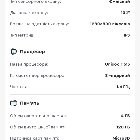
Тип сенсорного екрану:
Ємнісний
Діагональ екрану:
10.1"
Роздільна здатність екрану:
1280×800 пікселів
Тип матриці:
IPS
Процесор
Назва процесора:
Unisoc T615
Кількість ядер процесора:
8 -ядерний
Частота:
1.6 ГГц
Пам'ять
Об’єм оперативної пам’яті:
4 ГБ
Об'єм внутрішньої пам'яті:
128 ГБ
Підтримка карт пам’яті:
MicroSD