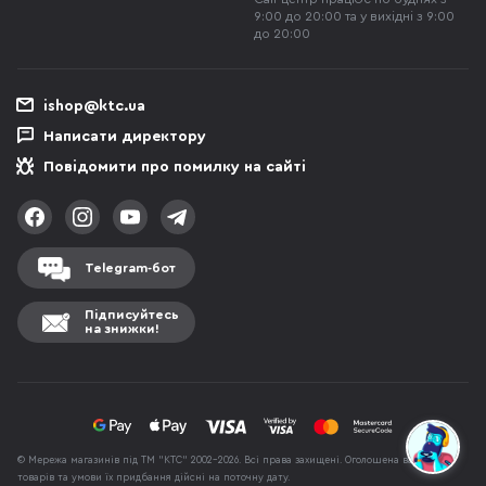
9:00 до 20:00 та у вихідні з 9:00
до 20:00
ishop@ktc.ua
Написати директору
Повідомити про помилку на сайті
Telegram-бот
Підписуйтесь
на знижки!
© Мережа магазинів під ТМ "КТС" 2002-2026. Всі права захищені. Оголошена вартість
товарів та умови їх придбання дійсні на поточну дату.