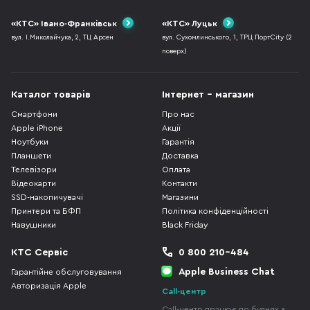
«КТС» Івано-Франківськ
«КТС» Луцьк
вул. І.Миколайчука, 2, ТЦ Арсен
вул. Сухомлинського, 1, ТРЦ ПортCity (2
поверх)
Каталог товарів
Інтернет - магазин
Смартфони
Про нас
Apple iPhone
Акції
Ноутбуки
Гарантія
Планшети
Доставка
Телевізори
Оплата
Відеокарти
Контакти
SSD-накопичувачі
Магазини
Принтери та БФП
Політика конфіденційності
Навушники
Black Friday
КТС Сервіс
0 800 210-484
Apple Business Chat
Гарантійне обслуговування
Авторизація Apple
Call-центр
Call-центр працює по буднях з