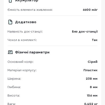
Акумулятор
Ємність елемента живлення:
6600 мАг
Додатково
Наявність док-станції:
Без док-станції
Чохол в комплекті:
Так
Фізичні параметри
Основний колір:
Сірий
Матеріал корпусу:
Пластик
Ширина:
238 мм
Глибина:
8 мм
Висота:
156 мм
Вага:
0.452 кг