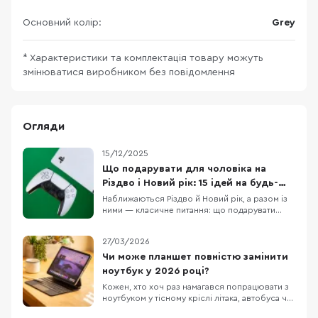
Основний колір:
Grey
* Характеристики та комплектація товару можуть
змінюватися виробником без повідомлення
Огляди
15/12/2025
Що подарувати для чоловіка на
Різдво і Новий рік: 15 ідей на будь-
який бюджет
Наближаються Різдво й Новий рік, а разом із
ними — класичне питання: що подарувати
чоловіку, щоб це було і “вау”, і справді
корисно. У цій підбірці ми зібрали 15 техно-
27/03/2026
ідей під різні сценарії життя: для геймера,
офісного працівника, спортсмена, меломана
Чи може планшет повністю замінити
та любителя подорожей. Тут немає
ноутбук у 2026 році?
випадкових по
Кожен, хто хоч раз намагався попрацювати з
ноутбуком у тісному кріслі літака, автобуса чи
в заповненому кафе, знає цей біль. Масивний