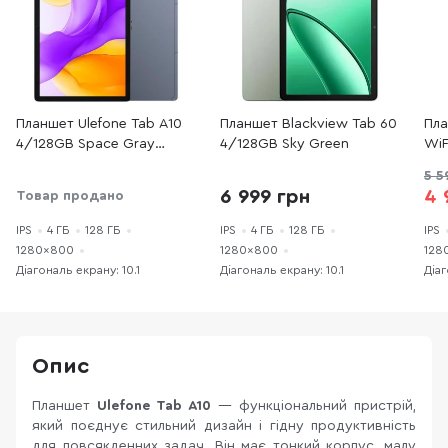
Планшет Ulefone Tab A10
Планшет Blackview Tab 60
Пла
4/128GB Space Gray
4/128GB Sky Green
WiF
(6975326662345)
5 5
6 999 грн
4 
Товар продано
IPS
4 ГБ
128 ГБ
IPS
4 ГБ
128 ГБ
IPS
1280×800
1280×800
128
Діагональ екрану: 10.1
Діагональ екрану: 10.1
Діаг
Опис
Планшет
Ulefone Tab A10
— функціональний пристрій,
який поєднує стильний дизайн і гідну продуктивність
для повсякденних задач. Він має тонкий корпус, малу