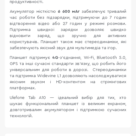
продуктивності.
Акумулятор місткістю
6 600 мАг
забезпечує тривалий
час роботи без підзарядки, підтримуючи до 7 годин
відтворення відео або 27 годин у режимі розмови.
Підтримка швидкої зарядки дозволяє швидко
відновити заряд, що зручно для активних
користувачів. Планшет також має стереодинаміки, які
забезпечують якісний звук для мультимедіа та ігор.
Планшет підтримує
4G
-з’єднання, Wi-Fi, Bluetooth 5.0,
GPS та інші сучасні стандарти зв’язку, що робить його
універсальним для роботи в дорозі. Стереодинаміки
та підтримка Widevine L1 дозволяють насолоджуватися
якісним звуком і HD-контентом на стрімінгових
платформах.
Ulefone Tab A10 — ідеальний вибір для тих, хто
шукає функціональний планшет із великим екраном,
довготривалим акумулятором і підтримкою сучасних
технологій.