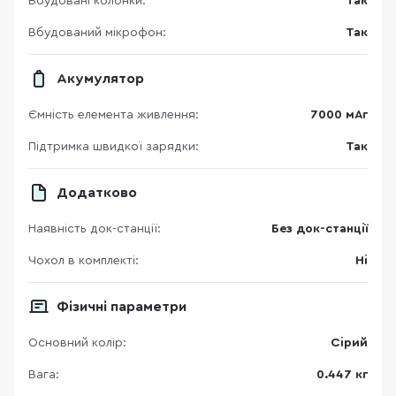
Вбудовані колонки:
Так
Вбудований мікрофон:
Так
Акумулятор
Ємність елемента живлення:
7000 мАг
Підтримка швидкої зарядки:
Так
Додатково
Наявність док-станції:
Без док-станції
Чохол в комплекті:
Ні
Фізичні параметри
Основний колір:
Сірий
Вага:
0.447 кг