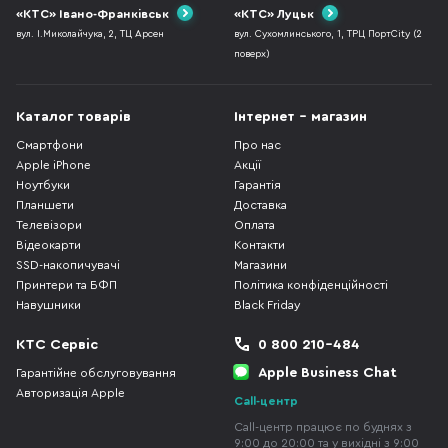
«КТС» Івано-Франківськ
«КТС» Луцьк
вул. І.Миколайчука, 2, ТЦ Арсен
вул. Сухомлинського, 1, ТРЦ ПортCity (2
поверх)
Каталог товарів
Інтернет - магазин
Смартфони
Про нас
Apple iPhone
Акції
Ноутбуки
Гарантія
Планшети
Доставка
Телевізори
Оплата
Відеокарти
Контакти
SSD-накопичувачі
Магазини
Принтери та БФП
Політика конфіденційності
Навушники
Black Friday
КТС Сервіс
0 800 210-484
Apple Business Chat
Гарантійне обслуговування
Авторизація Apple
Call-центр
Call-центр працює по буднях з
9:00 до 20:00 та у вихідні з 9:00