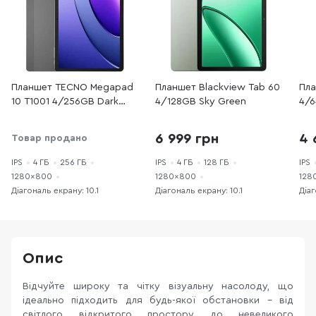
Планшет TECNO Megapad
Планшет Blackview Tab 60
Пла
10 T1001 4/256GB Dark
4/128GB Sky Green
4/6
Grey (4894947045523)
(OT
6 999 грн
4 
Товар продано
IPS
4 ГБ
256 ГБ
IPS
4 ГБ
128 ГБ
IPS
1280×800
1280×800
128
Діагональ екрану: 10.1
Діагональ екрану: 10.1
Діаг
Опис
Відчуйте широку та чітку візуальну насолоду, що
ідеально підходить для будь-якої обстановки - від
світлого відкритого простору до невеликого