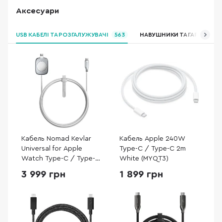
Аксесуари
USB КАБЕЛІ ТА РОЗГАЛУЖУВАЧІ
563
НАВУШНИКИ ТА ГАРНІТУРИ
Кабель Nomad Kevlar
Кабель Apple 240W
Universal for Apple
Type-C / Type-C 2m
Watch Type-C / Type-C
White (MYQT3)
1.5m White
3 999 грн
1 899 грн
(NM014667858)