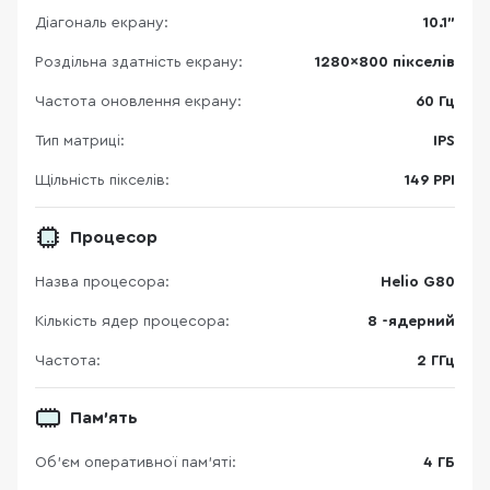
Діагональ екрану:
10.1"
Роздільна здатність екрану:
1280×800 пікселів
Частота оновлення екрану:
60 Гц
Тип матриці:
IPS
Щільність пікселів:
149 PPI
Процесор
Назва процесора:
Helio G80
Кількість ядер процесора:
8 -ядерний
Частота:
2 ГГц
Пам'ять
Об’єм оперативної пам’яті:
4 ГБ