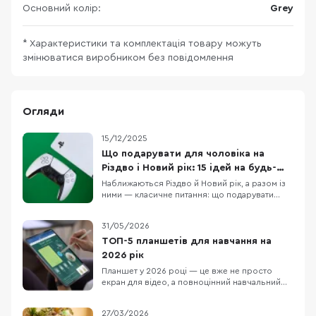
Основний колір:
Grey
* Характеристики та комплектація товару можуть
змінюватися виробником без повідомлення
Огляди
15/12/2025
Що подарувати для чоловіка на
Різдво і Новий рік: 15 ідей на будь-
який бюджет
Наближаються Різдво й Новий рік, а разом із
ними — класичне питання: що подарувати
чоловіку, щоб це було і “вау”, і справді
корисно. У цій підбірці ми зібрали 15 техно-
31/05/2026
ідей під різні сценарії життя: для геймера,
офісного працівника, спортсмена, меломана
ТОП-5 планшетів для навчання на
та любителя подорожей. Тут немає
2026 рік
випадкових по
Планшет у 2026 році — це вже не просто
екран для відео, а повноцінний навчальний
інструмент: для онлайн-уроків, конспектів,
PDF-файлів, презентацій, хмарних сервісів і
27/03/2026