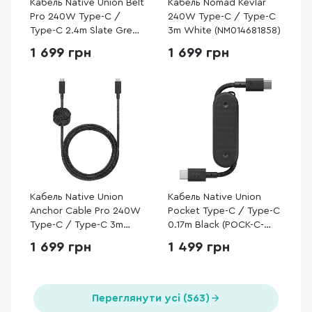
Кабель Native Union Belt
Кабель Nomad Kevlar
Pro 240W Type-C /
240W Type-C / Type-C
Type-C 2.4m Slate Green
3m White (NM014681858)
(BELT-PRO2-GRN-NP)
1 699 грн
1 699 грн
Кабель Native Union
Кабель Native Union
Anchor Cable Pro 240W
Pocket Type-C / Type-C
Type-C / Type-C 3m
0.17m Black (POCK-C-
Cosmos Black (ACABLE-
BLK-NP)
1 699 грн
1 499 грн
C-COS-NP)
Переглянути усі (563)