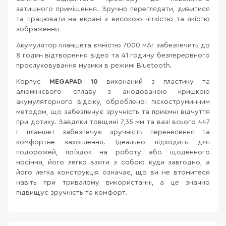
затишного приміщення. Зручно переглядати, дивитися
та працювати на екрані з високою чіткістю та якістю
зображення
Акумулятор планшета ємністю 7000 мАг забезпечить до
8 годин відтворення відео та 41 годину безперервного
прослуховування музики в режимі Bluetooth.
Корпус
MEGAPAD 10
виконаний з пластику та
алюмінієвого сплаву з анодованою кришкою
акумуляторного відсіку, обробленої піскоструминним
методом, що забезпечує зручність та приємні відчуття
при дотику. Завдяки товщині 7,35 мм та вазі всього 447
г планшет забезпечує зручність перенесення та
комфортне захоплення. Ідеально підходить для
подорожей, поїздок на роботу або щоденного
носіння, його легко взяти з собою куди завгодно, а
його легка конструкція означає, що ви не втомитеся
навіть при тривалому використанні, а це значно
підвищує зручність та комфорт.