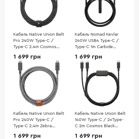
Кабель Native Union Belt
Кабель Nomad Kevlar
Pro 240W Type-C /
240W USB4 Type-C /
Type-C 2.4m Cosmos
Type-C 1m Carbide
Black (BELT-PRO2-COS-
(NM009827858)
1 699 грн
1 699 грн
NP)
Кабель Native Union Belt
Кабель Native Union Belt
Pro 240W Type-C /
140W Type-C / 2xType-
Type-C 2.4m Zebra
C 2m Cosmos Black
(BELT-PRO2-ZEB-NP)
(BELT-C-2C-COS)
1 699 грн
1 699 грн