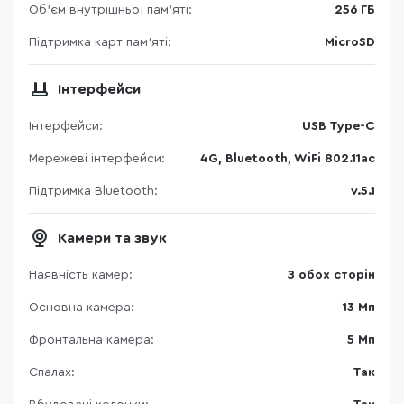
Об'єм внутрішньої пам'яті:
256 ГБ
Підтримка карт пам’яті:
MicroSD
Інтерфейси
Інтерфейси:
USB Type-C
Мережеві інтерфейси:
4G, Bluetooth, WiFi 802.11ac
Підтримка Bluetooth:
v.5.1
Камери та звук
Наявність камер:
З обох сторін
Основна камера:
13 Мп
Фронтальна камера:
5 Мп
Спалах:
Так