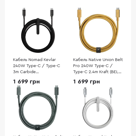
Кабель Nomad Kevlar
Кабель Native Union Belt
240W Type-C / Type-C
Pro 240W Type-C /
3m Carbide
Type-C 2.4m Kraft (BELT-
(NM014957858)
PRO2-KFT-NP)
1 699 грн
1 699 грн