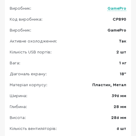
Виробник:
GamePro
Код виробника:
CP890
Виробник:
GamePro
Активне охолодження:
Так
Кількість USB портів:
2 шт
Вага:
1 кг
Діагональ екрану:
18"
Матеріал корпусу:
Пластик, Метал
Ширина:
396 мм
Глибина:
28 мм
Висота:
286 мм
Кількість вентиляторів:
6 шт