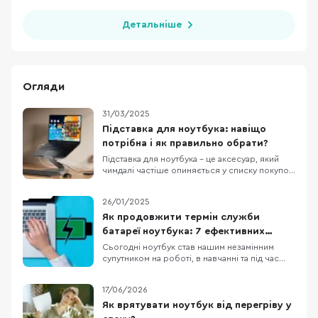
Детальніше
Огляди
31/03/2025
Підставка для ноутбука: навіщо
потрібна і як правильно обрати?
Підставка для ноутбука – це аксесуар, який
чимдалі частіше опиняється у списку покупок
тих, хто проводить багато часу за
комп’ютером. Чи справді вона необхідна? А
26/01/2025
якщо так, то якою має бути і які критерії
вибору є ключовими? У цій статті розглянемо
Як продовжити термін служби
основні переваги підставок для ноутбуків, а
батареї ноутбука: 7 ефективних
також
порад
Сьогодні ноутбук став нашим незамінним
супутником на роботі, в навчанні та під час
відпочинку. Проте навіть найкращі моделі
портативних комп’ютерів мають одну спільну
17/06/2026
слабинку – батарею, котра з часом втрачає
свою ємність. Багато хто стикається з
Як врятувати ноутбук від перегріву у
ситуацією, коли без зарядного пристрою