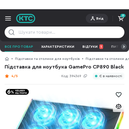
0
Вхід
ВСЕ ПРО ТОВАР
ХАРАКТЕРИСТИКИ
ВІДГУКИ
1
ПИТАННЯ 
Підставки та столики для ноутбуків
Підставки та столики д
Підставка для ноутбука GamePro CP890 Black
4/5
Код:
394369
Є в наявності