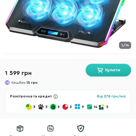
1/14
Купити
1 599 грн
Кешбек
15 грн
Розстрочка та кредит
Від
278
грн/міс
3
3
3
3
9
14
3