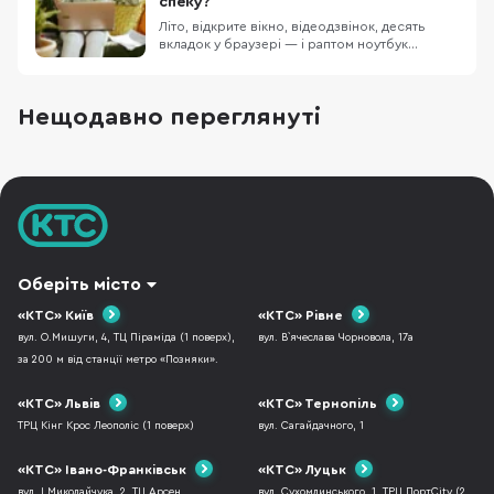
спеку?
неможливо проп
Літо, відкрите вікно, відеодзвінок, десять
вкладок у браузері — і раптом ноутбук
починає гудіти так, ніби зараз злетить. Корпус
гарячий, курсор смикається, гра втрачає FPS,
а простий дзвінок у Zoom уже схожий на
Нещодавно переглянуті
випробування нервів. І це не тільки про
дискомфорт. Коли перегрівається ноутбук,
він мож
Оберіть місто
«КТС» Київ
«КТС» Рівне
вул. О.Мишуги, 4, ТЦ Піраміда (1 поверх),
вул. В`ячеслава Чорновола, 17а
за 200 м від станції метро «Позняки».
«КТС» Львів
«КТС» Тернопіль
ТРЦ Кінг Крос Леополіс (1 поверх)
вул. Сагайдачного, 1
«КТС» Івано-Франківськ
«КТС» Луцьк
вул. І.Миколайчука, 2, ТЦ Арсен
вул. Сухомлинського, 1, ТРЦ ПортCity (2