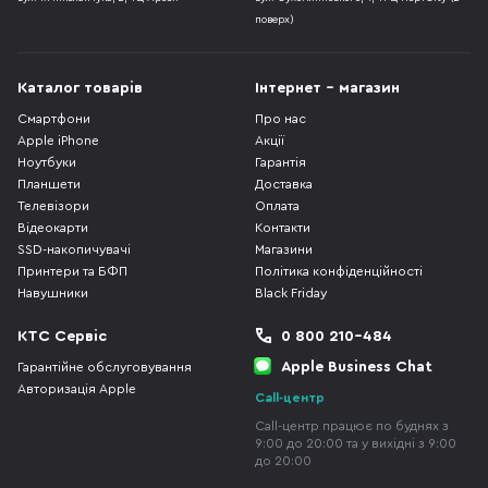
поверх)
Каталог товарів
Інтернет - магазин
Смартфони
Про нас
Apple iPhone
Акції
Ноутбуки
Гарантія
Планшети
Доставка
Телевізори
Оплата
Відеокарти
Контакти
SSD-накопичувачі
Магазини
Принтери та БФП
Політика конфіденційності
Навушники
Black Friday
КТС Сервіс
0 800 210-484
Apple Business Chat
Гарантійне обслуговування
Авторизація Apple
Call-центр
Call-центр працює по буднях з
9:00 до 20:00 та у вихідні з 9:00
до 20:00