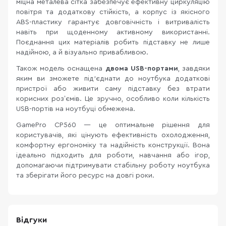
міцна металева сітка забезпечує ефективну циркуляцію
повітря та додаткову стійкість, а корпус із якісного
ABS-пластику гарантує довговічність і витривалість
навіть при щоденному активному використанні.
Поєднання цих матеріалів робить підставку не лише
надійною, а й візуально привабливою.
Також модель оснащена
двома USB-портами
, завдяки
яким ви зможете під'єднати до ноутбука додаткові
пристрої або живити саму підставку без втрати
корисних розʼємів. Це зручно, особливо коли кількість
USB-портів на ноутбуці обмежена.
GamePro CP560 — це оптимальне рішення для
користувачів, які цінують ефективність охолодження,
комфортну ергономіку та надійність конструкції. Вона
ідеально підходить для роботи, навчання або ігор,
допомагаючи підтримувати стабільну роботу ноутбука
та зберігати його ресурс на довгі роки.
Відгуки