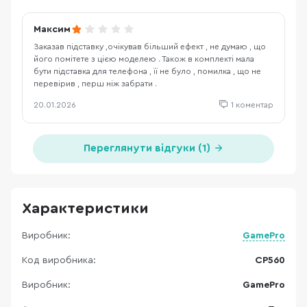
Максим
Заказав підставку ,очікував більший ефект , не думаю , що
його помітете з цією моделею . Також в комплекті мала
бути підставка для телефона , її не було , помилка , що не
перевірив , перш ніж забрати .
20.01.2026
1 коментар
Переглянути відгуки (1)
Характеристики
Виробник:
GamePro
Код виробника:
CP560
Виробник:
GamePro