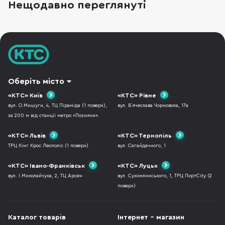
Нещодавно переглянуті
вибору є ключовими? У цій статті розглянемо
основні переваги підставок для ноутбуків, а
також
Оберіть місто
«КТС» Київ
«КТС» Рівне
вул. О.Мишуги, 4, ТЦ Піраміда (1 поверх),
вул. В`ячеслава Чорновола, 17а
за 200 м від станції метро «Позняки».
«КТС» Львів
«КТС» Тернопіль
ТРЦ Кінг Крос Леополіс (1 поверх)
вул. Сагайдачного, 1
«КТС» Івано-Франківськ
«КТС» Луцьк
вул. І.Миколайчука, 2, ТЦ Арсен
вул. Сухомлинського, 1, ТРЦ ПортCity (2
поверх)
Каталог товарів
Інтернет - магазин