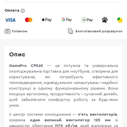
Оплата
Готівкою
Безготівковий розрахунок
Опис
GamePro CP560
— це потужна та універсальна
охолоджувальна підставка для ноутбуків, створена для
користувачів, які потребують ефективного
тепловідведення, індивідуальних налаштувань і надійної
конструкції в одному функціональному рішенні. Вона
поєднує ергономіку, продуктивність і сучасний дизайн,
щоб забезпечити комфортну роботу за будь-яких
умов.
У центрі системи охолодження —
п’ять вентиляторів
,
зокрема
один великий вентилятор 125 мм
зі
швидкістю обертання
1170 об/хв
, який відповідає за