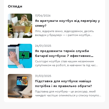
Огляди
17/06/2026
Як врятувати ноутбук від перегріву у
спеку?
Літо, відкрите вікно, відеодзвінок, десять
вкладок у браузері — і раптом ноутбук
починає гудіти так, ніби зараз злетить. Корпус
гарячий, курсор смикається, гра втрачає FPS,
26/01/2025
а простий дзвінок у Zoom уже схожий на
випробування нервів. І це не тільки про
Як продовжити термін служби
дискомфорт. Коли перегрівається ноутбук,
батареї ноутбука: 7 ефективних
він мож
порад
Сьогодні ноутбук став нашим незамінним
супутником на роботі, в навчанні та під час
відпочинку. Проте навіть найкращі моделі
портативних комп’ютерів мають одну спільну
31/03/2025
слабинку – батарею, котра з часом втрачає
свою ємність. Багато хто стикається з
Підставка для ноутбука: навіщо
ситуацією, коли без зарядного пристрою
потрібна і як правильно обрати?
неможливо проп
Підставка для ноутбука – це аксесуар, який
чимдалі частіше опиняється у списку покупок
тих, хто проводить багато часу за
комп’ютером. Чи справді вона необхідна? А
якщо так, то якою має бути і які критерії