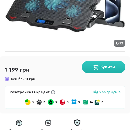
1/12
Купити
1 199 грн
Кешбек
11 грн
Розстрочка та кредит
Від
233
грн/міс
3
3
3
3
9
14
3