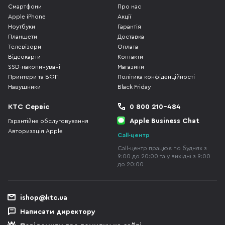
Смартфони
Про нас
Apple iPhone
Акції
Ноутбуки
Гарантія
Планшети
Доставка
Телевізори
Оплата
Відеокарти
Контакти
SSD-накопичувачі
Магазини
Принтери та БФП
Політика конфіденційності
Навушники
Black Friday
КТС Сервіс
0 800 210-484
Apple Business Chat
Гарантійне обслуговування
Авторизація Apple
Call-центр
Call-центр працює по буднях з
9:00 до 20:00 та у вихідні з 9:00
до 20:00
ishop@ktc.ua
Написати директору