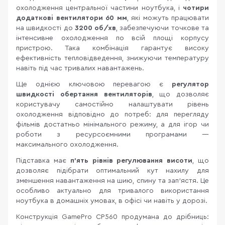
охолодження центральної частини ноутбука, і
чотири
додаткові вентилятори 60 мм
, які можуть працювати
на швидкості до
3200 об/хв
, забезпечуючи точкове та
інтенсивне охолодження по всій площі корпусу
пристрою. Така комбінація гарантує високу
ефективність тепловідведення, знижуючи температуру
навіть під час тривалих навантажень.
Ще однією ключовою перевагою є
регулятор
швидкості обертання вентиляторів
, що дозволяє
користувачу самостійно налаштувати рівень
охолодження відповідно до потреб: для перегляду
фільмів достатньо мінімального режиму, а для ігор чи
роботи з ресурсоємними програмами —
максимального охолодження.
Підставка має
п’ять рівнів регулювання висоти
, що
дозволяє підібрати оптимальний кут нахилу для
зменшення навантаження на шию, спину та зап’ястя. Це
особливо актуально для тривалого використання
ноутбука в домашніх умовах, в офісі чи навіть у дорозі.
Конструкція GamePro CP560 продумана до дрібниць: