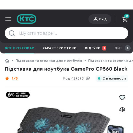
0
Вхід
ВСЕ ПРО ТОВАР
ХАРАКТЕРИСТИКИ
ВІДГУКИ
1
ПИТАННЯ 
Підставки та столики для ноутбуків
Підставки та столики д
Підставка для ноутбука GamePro CP560 Black
1/5
Код:
429593
Є в наявності