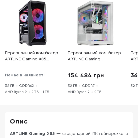
Персональний комп'ютер
Персональний комп'ютер
Пер
ARTLINE Gaming X85
ARTLINE Gaming
ART
(X85v32Win) - AMD Ryzen 9
TANKWHITE
(X9
7900X / 32 ГБ DDR5 / HDD
(TankWhitev97) - AMD
Ryz
154 484 грн
36
Немає в наявності
+ SSD 2 ТБ + 1 ТБ / Nvidia
Ryzen 9 7900 / 32 ГБ DDR5
DDR
/ GeForce RTX 4070, 12 ГБ
/ PCI-E SSD 2 ТБ / Nvidia /
Nvi
32 ГБ
GDDR6X
32 ГБ
GDDR7
32 
/ AMD B650 / 850 Вт
GeForce RTX 5070 Ti, 16 ГБ
509
AMD Ryzen 9
2 ТБ + 1 ТБ
AMD Ryzen 9
2 ТБ
/ AMD B850 / 850 Вт
120
Опис
ARTLINE Gaming X85
— стаціонарний ПК геймерського