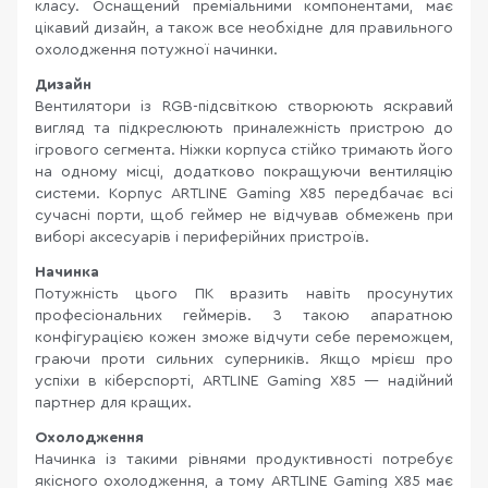
класу. Оснащений преміальними компонентами, має
цікавий дизайн, а також все необхідне для правильного
охолодження потужної начинки.
Дизайн
Вентилятори із RGB-підсвіткою створюють яскравий
вигляд та підкреслюють приналежність пристрою до
ігрового сегмента. Ніжки корпуса стійко тримають його
на одному місці, додатково покращуючи вентиляцію
системи. Корпус ARTLINE Gaming X85 передбачає всі
сучасні порти, щоб геймер не відчував обмежень при
виборі аксесуарів і периферійних пристроїв.
Начинка
Потужність цього ПК вразить навіть просунутих
професіональних геймерів. З такою апаратною
конфігурацією кожен зможе відчути себе переможцем,
граючи проти сильних суперників. Якщо мрієш про
успіхи в кіберспорті, ARTLINE Gaming X85 —
надійний
партнер для кращих.
Охолодження
Начинка із такими рівнями продуктивності потребує
якісного охолодження, а тому ARTLINE Gaming X85 має