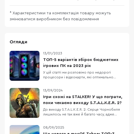
* Характеристики та комплектація товару можуть
змінюватися виробником без повідомлення
Огляди
13/01/2023
ТОП-5 варіантів збірок бюджетних
ігрових ПК на 2023 рік
У цій статті ми розповімо про недорогі
процесори і відеокарти, які оптимально
підходять один одному і стануть основою для
збірки ігрового комп'ютера. Також порадимо
13/09/2024
для них материнські плати, оперативну
пам'ять і блоки живлення. Отож, п'ять
Ігри схожі на STALKER! У що пограти,
конфігурацій ПК від мінімальної для
поки чекаємо виходу S.T.A.L.K.E.R. 2?
кіберспорту до ультимат
До виходу S.T.A.L.K.E.R. 2: Серце Чорнобиля
лишилось не так вже й багато часу, адже
наразі офіційна дата презентації - 20
листопада 2024 року. Це дійсно свято для
08/09/2025
фанатів Зони, батонів та енергетиків!
Нагадаємо, що виходу нової частини STALKER