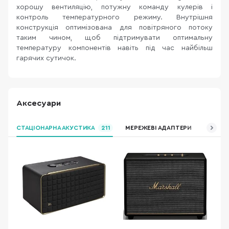
хорошу вентиляцію, потужну команду кулерів і
контроль температурного режиму. Внутрішня
конструкція оптимізована для повітряного потоку
таким чином, щоб підтримувати оптимальну
температуру компонентів навіть під час найбільш
гарячих сутичок.
Аксесуари
СТАЦІОНАРНА АКУСТИКА
211
МЕРЕЖЕВІ АДАПТЕРИ
НАВУШН