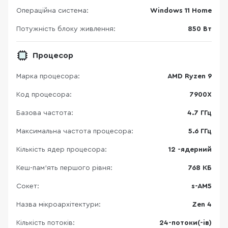
Операційна система:
Windows 11 Home
Потужність блоку живлення:
850 Вт
Процесор
Марка процесора:
AMD Ryzen 9
Код процесора:
7900X
Базова частота:
4.7 ГГц
Максимальна частота процесора:
5.6 ГГц
Кількість ядер процесора:
12 -ядерний
Кеш-пам’ять першого рівня:
768 КБ
Сокет:
s-AM5
Назва мікроархітектури:
Zen 4
Кількість потоків:
24-потоки(-ів)