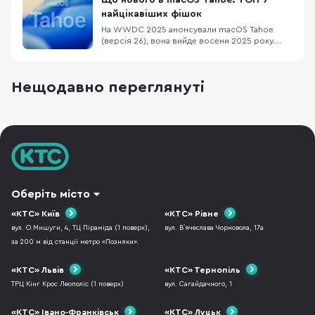
Що нового в macOS Tahoe: ТОП-7
чекали протягом довгих 12 років, бо перша
найцікавіших фішок
дата релізу бу
На WWDC 2025 анонсували macOS Tahoe
(версія 26), вона вийде восени 2025 року.
Новинка отримала назву Tahoe на честь
мальовничого озера Тахо в Каліфорнії.
Нумерація macOS тепер синхронізована з iOS
Нещодавно переглянуті
та іншими системами Apple, тому “26”. Нижче
розглянемо ТОП-7 фішок цієї системи. 1.
Новий дизайн Liq
Оберіть місто
«КТС» Київ
«КТС» Рівне
вул. О.Мишуги, 4, ТЦ Піраміда (1 поверх),
вул. В`ячеслава Чорновола, 17а
за 200 м від станції метро «Позняки».
«КТС» Львів
«КТС» Тернопіль
ТРЦ Кінг Крос Леополіс (1 поверх)
вул. Сагайдачного, 1
«КТС» Івано-Франківськ
«КТС» Луцьк