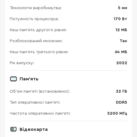
Технологія виробництва:
5 нм
Потужність процесора:
170 Вт
Кеш-пам’ять другого рівня:
12 МБ
Розблокований множник:
Так
Кеш-пам’ять третього рівня:
64 МБ
Рік випуску:
2022
Пам'ять
Об’єм пам’яті (встановлено):
32 ГБ
Тип оперативної пам’яті:
DDR5
Частота оперативної пам'яті:
5200 МГц
Відеокарта