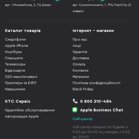
вул. І.Миколайчука, 2, ТЦ Арсен
вул. Сухомлинського, 1, ТРЦ ПортCity (2
поверх)
Каталог товарів
Інтернет - магазин
Смартфони
Про нас
Apple iPhone
Акції
Ноутбуки
Гарантія
Планшети
Доставка
Телевізори
Оплата
Відеокарти
Контакти
SSD-накопичувачі
Магазини
Принтери та БФП
Політика конфіденційності
Навушники
Black Friday
КТС Сервіс
0 800 210-484
Apple Business Chat
Гарантійне обслуговування
Авторизація Apple
Call-центр
Call-центр працює по буднях з
9:00 до 20:00 та у вихідні з 9:00
до 20:00