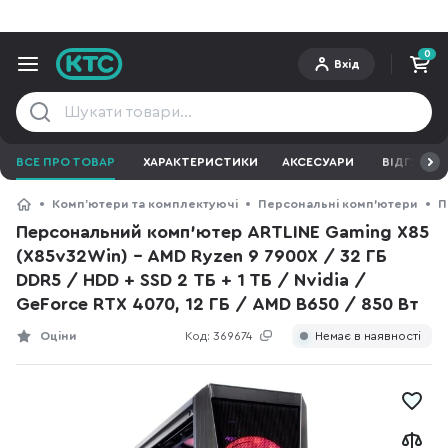
0
Вхід
ВСЕ ПРО ТОВАР
ХАРАКТЕРИСТИКИ
АКСЕСУАРИ
ВІДГУКИ
Компʼютери та комплектуючі
Персональні комп'ютери
П
Персональний комп'ютер ARTLINE Gaming X85
(X85v32Win) - AMD Ryzen 9 7900X / 32 ГБ
DDR5 / HDD + SSD 2 ТБ + 1 ТБ / Nvidia /
GeForce RTX 4070, 12 ГБ / AMD B650 / 850 Вт
Оціни
Код:
369674
Немає в наявності