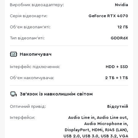
Виробник відеоадаптеру:
Nvidia
Серія відеокарти:
GeForce RTX 4070
Об’єм відеопам’яті:
12 ГБ
Тип відеопам’яті:
GDDR6X
Накопичувач
Інтерфейс підключення:
HDD + SSD
Об'єм накопичувача:
2 ТБ + 1 ТБ
Зв'язок із навколишнім світом
Оптичний привід:
Відсутній
Інтерфейси:
Audio Line in, Audio Line out,
Audio Microphone in,
DisplayPort, HDMi, RJ45 (LAN),
USB 2.0, USB 3.0, USB 3.2, VGA