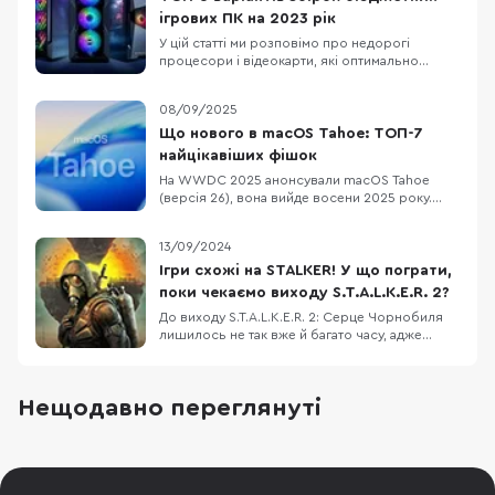
ігрових ПК на 2023 рік
У цій статті ми розповімо про недорогі
процесори і відеокарти, які оптимально
підходять один одному і стануть основою для
збірки ігрового комп'ютера. Також порадимо
08/09/2025
для них материнські плати, оперативну
пам'ять і блоки живлення. Отож, п'ять
Що нового в macOS Tahoe: ТОП-7
конфігурацій ПК від мінімальної для
найцікавіших фішок
кіберспорту до ультимат
На WWDC 2025 анонсували macOS Tahoe
(версія 26), вона вийде восени 2025 року.
Новинка отримала назву Tahoe на честь
мальовничого озера Тахо в Каліфорнії.
13/09/2024
Нумерація macOS тепер синхронізована з iOS
та іншими системами Apple, тому “26”. Нижче
Ігри схожі на STALKER! У що пограти,
розглянемо ТОП-7 фішок цієї системи. 1.
поки чекаємо виходу S.T.A.L.K.E.R. 2?
Новий дизайн Liq
До виходу S.T.A.L.K.E.R. 2: Серце Чорнобиля
лишилось не так вже й багато часу, адже
наразі офіційна дата презентації - 20
листопада 2024 року. Це дійсно свято для
фанатів Зони, батонів та енергетиків!
Нещодавно переглянуті
Нагадаємо, що виходу нової частини STALKER
чекали протягом довгих 12 років, бо перша
дата релізу бу