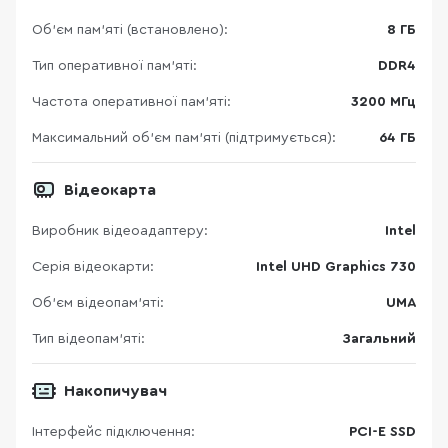
Об’єм пам’яті (встановлено):
8 ГБ
Тип оперативної пам’яті:
DDR4
Частота оперативної пам'яті:
3200 МГц
Максимальний об’єм пам’яті (підтримується):
64 ГБ
Відеокарта
Виробник відеоадаптеру:
Intel
Серія відеокарти:
Intel UHD Graphics 730
Об’єм відеопам’яті:
UMA
Тип відеопам’яті:
Загальний
Накопичувач
Інтерфейс підключення:
PCI-E SSD