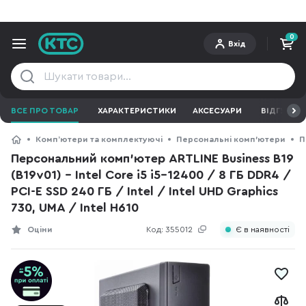
0
Вхід
ВСЕ ПРО ТОВАР
ХАРАКТЕРИСТИКИ
АКСЕСУАРИ
ВІДГУКИ
Компʼютери та комплектуючі
Персональні комп'ютери
П
Персональний комп'ютер ARTLINE Business B19
(B19v01) - Intel Core i5 i5-12400 / 8 ГБ DDR4 /
PCI-E SSD 240 ГБ / Intel / Intel UHD Graphics
730, UMA / Intel H610
Оціни
Код:
355012
Є в наявності