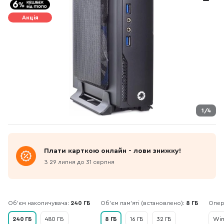
Акція
1/4
Плати карткою онлайн - лови знижку!
З 29 липня до 31 серпня
Об'єм накопичувача:
240 ГБ
Об’єм пам’яті (встановлено):
8 ГБ
Опер
240 ГБ
480 ГБ
8 ГБ
16 ГБ
32 ГБ
Win