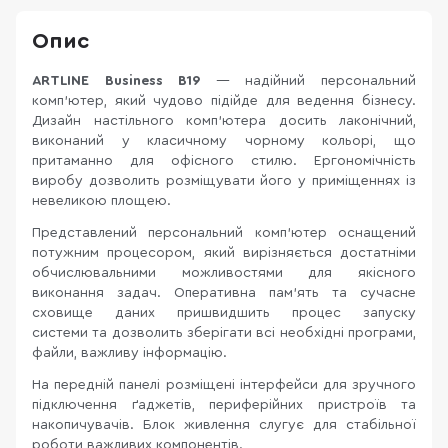
Опис
ARTLINE Business B19
— надійний персональний
комп'ютер, який чудово підійде для ведення бізнесу.
Дизайн настільного комп'ютера досить лаконічний,
виконаний у класичному чорному кольорі, що
притаманно для офісного стилю. Ергономічність
виробу дозволить розміщувати його у приміщеннях із
невеликою площею.
Представлений персональний комп'ютер оснащений
потужним процесором, який вирізняється достатніми
обчислювальними можливостями для якісного
виконання задач. Оперативна пам'ять та сучасне
сховище даних пришвидшить процес запуску
системи та дозволить зберігати всі необхідні програми,
файли, важливу інформацію.
На передній панелі розміщені інтерфейси для зручного
підключення ґаджетів, периферійних пристроїв та
накопичувачів. Блок живлення слугує для стабільної
роботи важливих компонентів.