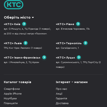
Оберіть місто
«КТС» Київ
«КТС» Рівне
вул. О.Мишуги, 4, ТЦ Піраміда (1 поверх),
вул. В`ячеслава Чорновола, 17а
за 200 м від станції метро «Позняки».
«КТС» Львів
«КТС» Тернопіль
ТРЦ Кінг Крос Леополіс (1 поверх)
вул. Сагайдачного, 1
«КТС» Івано-Франківськ
«КТС» Луцьк
вул. І.Миколайчука, 2, ТЦ Арсен
вул. Сухомлинського, 1, ТРЦ ПортCity (2
поверх)
Каталог товарів
Інтернет - магазин
Смартфони
Про нас
Apple iPhone
Акції
Ноутбуки
Гарантія
Планшети
Доставка