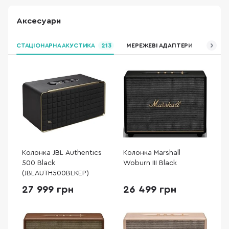
Аксесуари
СТАЦІОНАРНА АКУСТИКА
213
МЕРЕЖЕВІ АДАПТЕРИ
WI-FI 
Колонка JBL Authentics
Колонка Marshall
500 Black
Woburn III Black
(JBLAUTH500BLKEP)
27 999 грн
26 499 грн