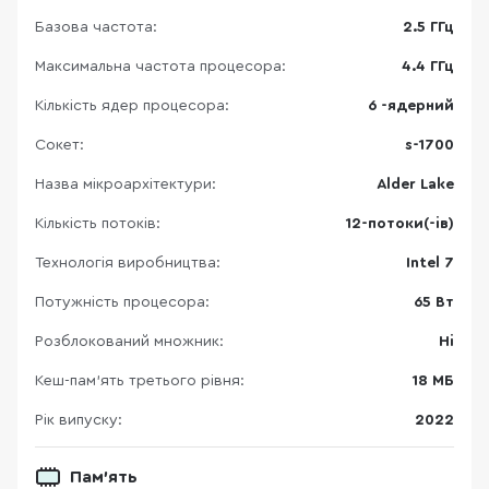
Базова частота:
2.5 ГГц
Максимальна частота процесора:
4.4 ГГц
Кількість ядер процесора:
6 -ядерний
Сокет:
s-1700
Назва мікроархітектури:
Alder Lake
Кількість потоків:
12-потоки(-ів)
Технологія виробництва:
Intel 7
Потужність процесора:
65 Вт
Розблокований множник:
Ні
Кеш-пам’ять третього рівня:
18 МБ
Рік випуску:
2022
Пам'ять