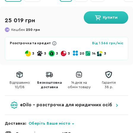
Купити
25 019 грн
Кешбек
250 грн
Розстрочка та кредит
Від
1 566
грн/міс
3
3
3
3
20
14
3
Відправимо
Безкоштовна
14 днів на
Гарантія
10/08
доставка
обмін товару
38 р.
eDilo - розстрочка для юридичних осіб
Доставка:
Оберіть Ваше місто