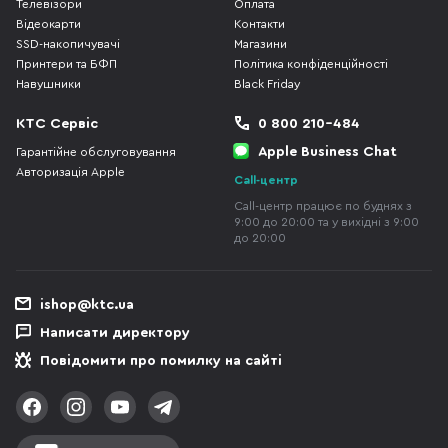
Телевізори
Оплата
Відеокарти
Контакти
SSD-накопичувачі
Магазини
Принтери та БФП
Політика конфіденційності
Навушники
Black Friday
КТС Сервіс
0 800 210-484
Apple Business Chat
Гарантійне обслуговування
Авторизація Apple
Call-центр
Call-центр працює по буднях з
9:00 до 20:00 та у вихідні з 9:00
до 20:00
ishop@ktc.ua
Написати директору
Повідомити про помилку на сайті