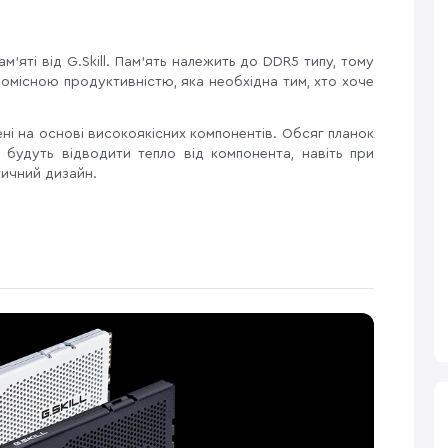
м’яті від G.Skill. Пам'ять належить до DDR5 типу, тому
ромісною продуктивністю, яка необхідна тим, хто хоче
ені на основі високоякісних компонентів. Обсяг планок
и будуть відводити тепло від компонента, навіть при
ичний дизайн.