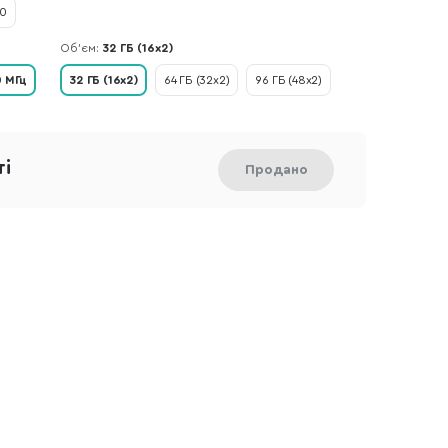
0
Об’єм:
32 ГБ (16x2)
 МГц
32 ГБ (16x2)
64 ГБ (32x2)
96 ГБ (48x2)
ті
Продано