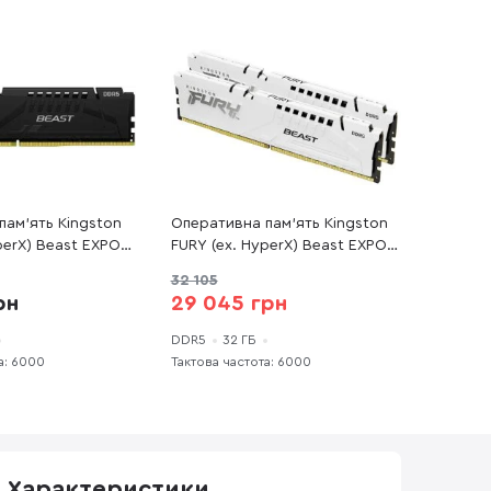
пам’ять Kingston
Оперативна пам’ять Kingston
perX) Beast EXPO
FURY (ex. HyperX) Beast EXPO
1x32GB
White DDR5 2x16GB
32 105
E-32)
(KF560C30BWEK2-32)
рн
29 045 грн
DDR5
32 ГБ
а: 6000
Тактова частота: 6000
Характеристики