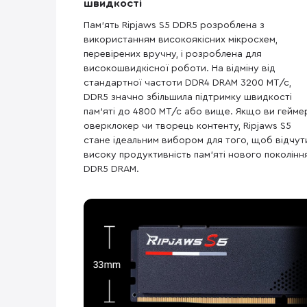
швидкості
Пам’ять Ripjaws S5 DDR5 розроблена з
використанням високоякісних мікросхем,
перевірених вручну, і розроблена для
високошвидкісної роботи. На відміну від
стандартної частоти DDR4 DRAM 3200 МТ/с,
DDR5 значно збільшила підтримку швидкості
пам’яті до 4800 МТ/с або вище. Якщо ви гейме
оверклокер чи творець контенту, Ripjaws S5
стане ідеальним вибором для того, щоб відчут
високу продуктивність пам’яті нового поколінн
DDR5 DRAM.