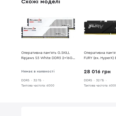
Схожі моделі
Оперативна пам’ять G.SKILL
Оперативна пам’я
Ripjaws S5 White DDR5 2x16GB
FURY (ex. HyperX) 
(F5-6000J3040F16GX2-RS5W)
DDR5 1x32GB (KF
32)
28 016 грн
Немає в наявності
DDR5
32 ГБ
DDR5
32 ГБ
Тактова частота: 6000
Тактова частота: 600