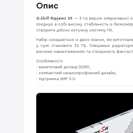
Опис
G.Skill Ripjaws S5
— 5-та версія оперативної па
поєднує в собі високу стабільність із безкомп
створити дійсно потужну систему ПК.
Набір складається із двох планок, які виготовл
у сумі становить 32 ГБ. Спеціальні радіатор
високих навантаженнях та створюють фантаст
Особливості:
- винятковий досвід DDR5;
- компактний низькопрофільний дизайн;
- підтримка XMP 3.0.