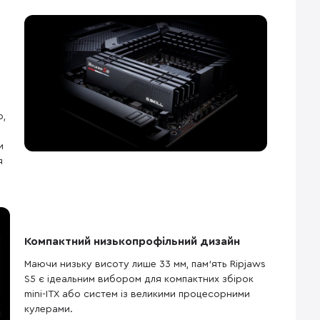
р,
и
я
Компактний низькопрофільний дизайн
Маючи низьку висоту лише 33 мм, пам’ять Ripjaws
S5 є ідеальним вибором для компактних збірок
mini-ITX або систем із великими процесорними
кулерами.