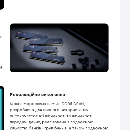
ів
ві
Революційне виконання
Кожна мікросхема пам’яті DDR5 DRAM,
розроблена для повного використання
високочастотної швидкості та швидкості
передачі даних, реалізована з подвоєною
кількістю банків і груп банків, а також подвоєною