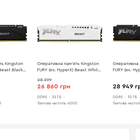
ть Kingston
Оперативна пам’ять Kingston
Оперативна 
Beast Black
FURY (ex. HyperX) Beast White
FURY (ex. Hy
560C36BBE-
DDR5 1x32GB (KF560C36BWE-
Black DDR5 
28 399
32)
(KF560C30BB
26 860 грн
28 949 г
DDR5
32 ГБ
DDR5
32 ГБ
0
Тактова частота: 6000
Тактова частот