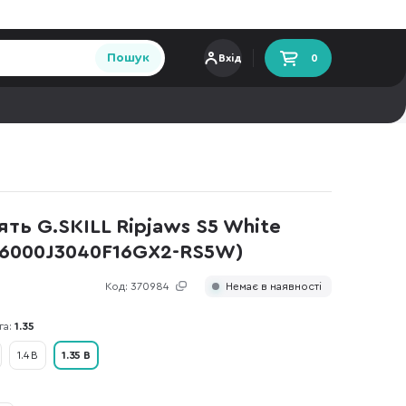
Пошук
Вхід
0
ть G.SKILL Ripjaws S5 White
-6000J3040F16GX2-RS5W)
Код:
370984
Немає в наявності
га:
1.35
1.4 В
1.35 В