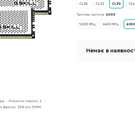
CL36
CL32
CL30
CL4
Тактова частота:
6000
5200 МГц
6400 МГц
6000
Немає в наявнос
ера
Кількість планок: 2
-фактор: 288-pin DIMM