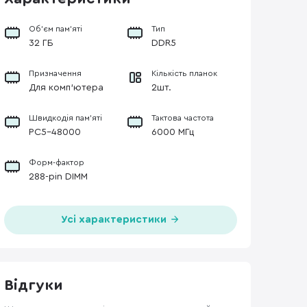
Об’єм пам’яті
Тип
32 ГБ
DDR5
Призначення
Кількість планок
Для комп’ютера
2шт.
Швидкодія пам’яті
Тактова частота
PC5-48000
6000 МГц
Форм-фактор
288-pin DIMM
Усі характеристики
Відгуки