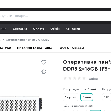
зини
Доставка
Оплата
Обмін
Контакти
ь
Оперативна пам’ять G.SKILL
ІДГУКИ
ПИТАННЯ ТА ВІДПОВІДІ
ФОТО ТА ВІДЕО
Оперативна пам’я
DDR5 2x16GB (F5
Оціни
Колір радіатора:
Білий
Напру
Чорний
Білий
1.1 В
Таймінг пам'яті:
CL30