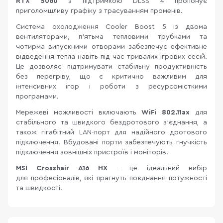
RTX 5060
з підтримкою DLSS 4 пропонує
приголомшливу графіку з трасуванням променів.
Система охолодження Cooler Boost 5 із двома
вентиляторами, п’ятьма тепловими трубками та
чотирма випускними отворами забезпечує ефективне
відведення тепла навіть під час тривалих ігрових сесій.
Це дозволяє підтримувати стабільну продуктивність
без перегріву, що є критично важливим для
інтенсивних ігор і роботи з ресурсомісткими
програмами.
Мережеві можливості включають
WiFi 802.11ax
для
стабільного та швидкого бездротового з’єднання, а
також гігабітний LAN-порт для надійного дротового
підключення. Вбудовані порти забезпечують гнучкість
підключення зовнішніх пристроїв і моніторів.
MSI Crosshair A16 HX
– це ідеальний вибір
для професіоналів, які прагнуть поєднання потужності
та швидкості.