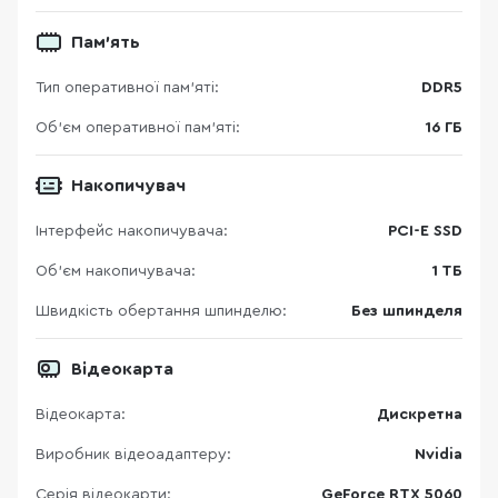
Пам’ять
Тип оперативної пам’яті:
DDR5
Об’єм оперативної пам’яті:
16 ГБ
Накопичувач
Інтерфейс накопичувача:
PCI-E SSD
Об'єм накопичувача:
1 ТБ
Швидкість обертання шпинделю:
Без шпинделя
Відеокарта
Відеокарта:
Дискретна
Виробник відеоадаптеру:
Nvidia
Серія відеокарти:
GeForce RTX 5060