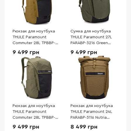
Рюкзак для ноутбука
Сумка для ноутбука
THULE Paramount
THULE Paramount 27L
Commuter 28L TPBBP-
PARABP-3216 Green
328 Nutria (3205237)
(3205015)
9 499 грн
9 499 грн
Рюкзак для ноутбука
Рюкзак для ноутбука
THULE Paramount
THULE Paramount 24L
Commuter 28L TPBBP-
PARABP-3116 Nutria
328 Soft Green
(3205013)
9 499 грн
8 499 грн
(3205236)