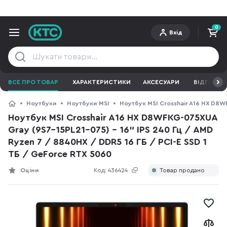
0
Вхід
ВСЕ ПРО ТОВАР
ХАРАКТЕРИСТИКИ
АКСЕСУАРИ
ВІДГУКИ
Ноутбуки
Ноутбуки MSI
Ноутбук MSI Crosshair A16 HX D8WF
Ноутбук MSI Crosshair A16 HX D8WFKG-075XUA
Gray (9S7-15PL21-075) - 16" IPS 240 Гц / AMD
Ryzen 7 / 8840HX / DDR5 16 ГБ / PCI-E SSD 1
ТБ / GeForce RTX 5060
Оціни
Код:
436424
Товар продано