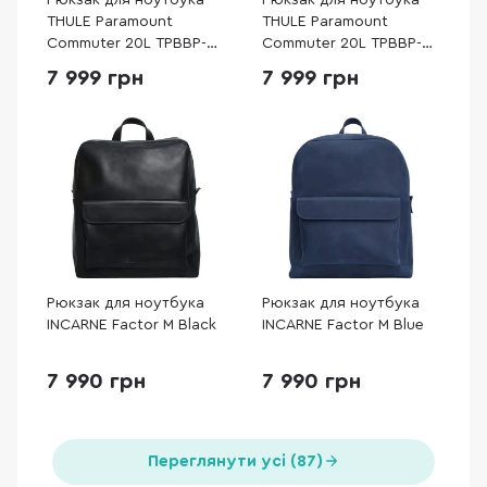
Рюкзак для ноутбука
Рюкзак для ноутбука
THULE Paramount
THULE Paramount
Commuter 20L TPBBP-
Commuter 20L TPBBP-
320 Black (3205232)
320 Soft Green
7 999 грн
7 999 грн
(3205233)
Рюкзак для ноутбука
Рюкзак для ноутбука
INCARNE Factor M Black
INCARNE Factor M Blue
7 990 грн
7 990 грн
Переглянути усі (87)