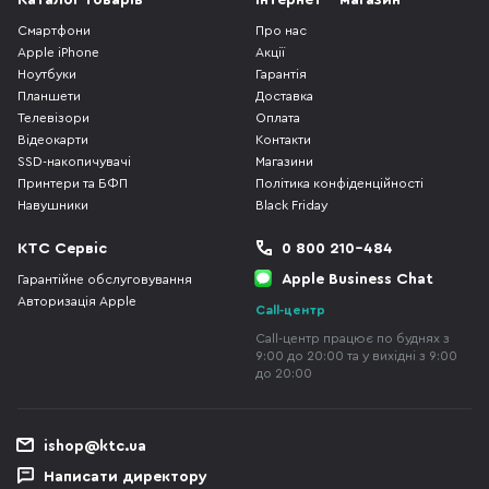
Каталог товарів
Інтернет - магазин
Смартфони
Про нас
Apple iPhone
Акції
Ноутбуки
Гарантія
Планшети
Доставка
Телевізори
Оплата
Відеокарти
Контакти
SSD-накопичувачі
Магазини
Принтери та БФП
Політика конфіденційності
Навушники
Black Friday
КТС Сервіс
0 800 210-484
Apple Business Chat
Гарантійне обслуговування
Авторизація Apple
Call-центр
Call-центр працює по буднях з
9:00 до 20:00 та у вихідні з 9:00
до 20:00
ishop@ktc.ua
Написати директору