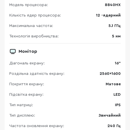
Модель процесора:
8840HX
Кількість ядер процесора:
12 -ядерний
Максимальна частота:
5.1 ГГц
Технологія виробництва:
5 нм
Монітор
Діагональ екрану:
16"
Роздільна здатність екрану:
2560×1600
Покриття екрану:
Матове
Підсвітка екрану:
LED
Тип матриці:
IPS
Тип дисплею:
Звичайний
Частота оновлення екрану:
240 Гц