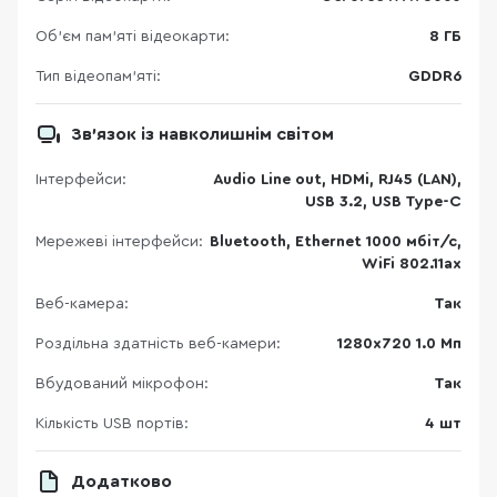
Об’єм пам’яті відеокарти:
8 ГБ
Тип відеопам’яті:
GDDR6
Зв’язок із навколишнім світом
Інтерфейси:
Audio Line out, HDMi, RJ45 (LAN),
USB 3.2, USB Type-C
Мережеві інтерфейси:
Bluetooth, Ethernet 1000 мбіт/с,
WiFi 802.11ax
Веб-камера:
Так
Роздільна здатність веб-камери:
1280х720 1.0 Мп
Вбудований мікрофон:
Так
Кількість USB портів:
4 шт
Додатково