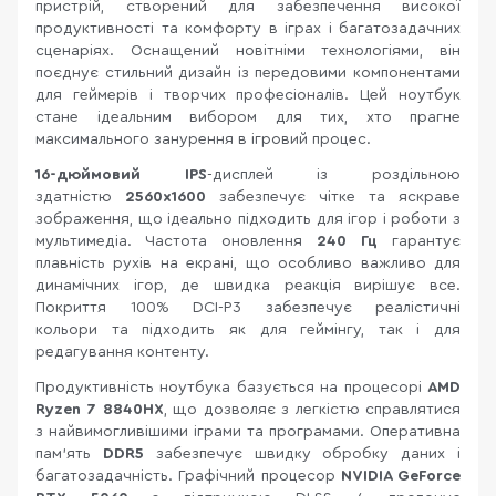
пристрій, створений для забезпечення високої
продуктивності та комфорту в іграх і багатозадачних
сценаріях. Оснащений новітніми технологіями, він
поєднує стильний дизайн із передовими компонентами
для геймерів і творчих професіоналів. Цей ноутбук
стане ідеальним вибором для тих, хто прагне
максимального занурення в ігровий процес.
16-дюймовий IPS
-дисплей із роздільною
здатністю
2560x1600
забезпечує чітке та яскраве
зображення, що ідеально підходить для ігор і роботи з
мультимедіа. Частота оновлення
240 Гц
гарантує
плавність рухів на екрані, що особливо важливо для
динамічних ігор, де швидка реакція вирішує все.
Покриття 100% DCI-P3 забезпечує реалістичні
кольори та підходить як для геймінгу, так і для
редагування контенту.
Продуктивність ноутбука базується на процесорі
AMD
Ryzen 7 8840HX
, що дозволяє з легкістю справлятися
з найвимогливішими іграми та програмами. Оперативна
пам’ять
DDR5
забезпечує швидку обробку даних і
багатозадачність. Графічний процесор
NVIDIA GeForce