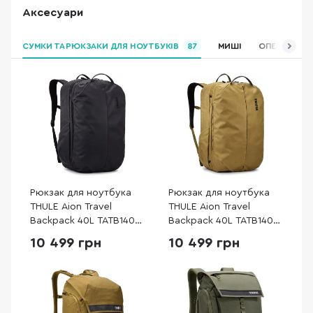
Аксесуари
СУМКИ ТА РЮКЗАКИ ДЛЯ НОУТБУКІВ
87
МИШІ
ОПЕРАТИВНА
Рюкзак для ноутбука
Рюкзак для ноутбука
THULE Aion Travel
THULE Aion Travel
Backpack 40L TATB140
Backpack 40L TATB140
Black (3204723)
Nutria (3204724)
10 499 грн
10 499 грн