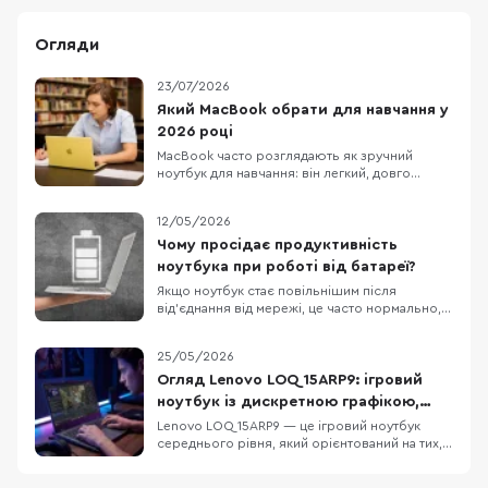
Огляди
23/07/2026
Який MacBook обрати для навчання у
2026 році
MacBook часто розглядають як зручний
ноутбук для навчання: він легкий, довго
працює без розетки та добре взаємодіє з
iPhone та iPad. Але вдалий вибір визначає не
12/05/2026
логотип на кришці, а те, чи запускає він усі
потрібні програми і чи вистачить його
Чому просідає продуктивність
ресурсів на кілька років. Для презентацій,
ноутбука при роботі від батареї?
рефератів,
Якщо ноутбук стає повільнішим після
від’єднання від мережі, це часто нормально, а
не ознака поломки. У Windows режими
живлення можна задавати окремо для роботи
25/05/2026
від мережі й від батареї, а виробники
ноутбуків нерідко додають власні профілі, які
Огляд Lenovo LOQ 15ARP9: ігровий
спеціально зменшують енергоспоживання
ноутбук із дискретною графікою,
поза розеткою. О
DDR5 та екраном 144 Гц
Lenovo LOQ 15ARP9 — це ігровий ноутбук
середнього рівня, який орієнтований на тих,
хто шукає баланс між продуктивністю у грі та
повсякденною функціональністю. Модель не