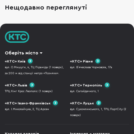
намагається бути надтонкою або
Нещодавно переглянуті
ультрапортативною — вона пропонує
конкретне поєднання компонентів: процесор
AMD Ryzen 5 7235HS, диск
Оберіть місто
«КТС» Київ
«КТС» Рівне
вул. О.Мишуги, 4, ТЦ Піраміда (1 поверх),
вул. В`ячеслава Чорновола, 17а
за 200 м від станції метро «Позняки».
«КТС» Львів
«КТС» Тернопіль
ТРЦ Кінг Крос Леополіс (1 поверх)
вул. Сагайдачного, 1
«КТС» Івано-Франківськ
«КТС» Луцьк
вул. І.Миколайчука, 2, ТЦ Арсен
вул. Сухомлинського, 1, ТРЦ ПортCity (2
поверх)