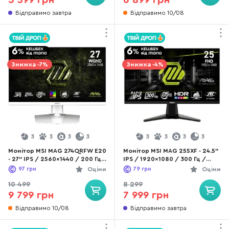
5 399 грн
6 899 грн
Відправимо завтра
Відправимо 10/08
Знижка -7%
Знижка -4%
3
3
3
3
3
3
3
3
Монітор MSI MAG 274QRFW E20
Монітор MSI MAG 255XF - 24.5"
- 27" IPS / 2560×1440 / 200 Гц
IPS / 1920×1080 / 300 Гц /
/ Adaptive Sync / Pivot / HAS
AMD FreeSync Premium
97
грн
Оціни
79
грн
Оціни
10 499
8 299
9 799 грн
7 999 грн
Відправимо 10/08
Відправимо завтра