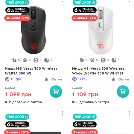
Знижка -21%
Знижка -21%
5
5
5
5
5
5
5
5
Миша MSI Versa 300 Wireless
Миша MSI Versa 300 Wireless
(VERSA 300 W)
White (VERSA 300 W WHITE)
10
грн
Оціни
11
грн
Оціни
1 399
1 399
1 099 грн
1 109 грн
Відправимо завтра
Відправимо завтра
Знижка -17%
Знижка -21%