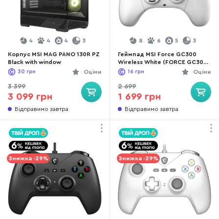
4
4
4
3
8
6
5
3
Корпус MSI MAG PANO 130R PZ
Геймпад MSI Force GC300
Black with window
Wireless White (FORCE GC300
W WHITE)
30
грн
Оціни
16
грн
Оціни
3 399
2 699
3 099 грн
1 699 грн
Відправимо завтра
Відправимо завтра
Знижка -29%
Знижка -29%