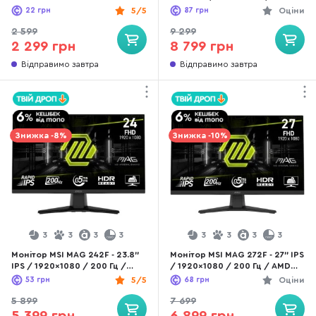
/ Adaptive Sync / Pivot / HAS
22
грн
5/5
87
грн
Оціни
2 599
9 299
2 299 грн
8 799 грн
Відправимо завтра
Відправимо завтра
Знижка -8%
Знижка -10%
3
3
3
3
3
3
3
3
Монітор MSI MAG 242F - 23.8"
Монітор MSI MAG 272F - 27" IPS
IPS / 1920×1080 / 200 Гц /
/ 1920×1080 / 200 Гц / AMD
AMD FreeSync Premium
FreeSync Premium
53
грн
5/5
68
грн
Оціни
5 899
7 699