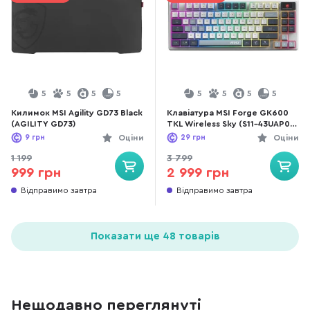
5
5
5
5
5
5
5
5
Килимок MSI Agility GD73 Black
Клавіатура MSI Forge GK600
(AGILITY GD73)
TKL Wireless Sky (S11-43UAP01-
HH9)
9
грн
Оціни
29
грн
Оціни
1 199
3 799
999 грн
2 999 грн
Відправимо завтра
Відправимо завтра
Показати ще 48 товарів
Нещодавно переглянуті