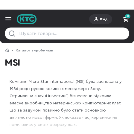
0
Вхід
Каталог виробників
MSI
Компанія Micro Star International (MSI) була заснована у
1986 році групою колишніх менеджерів Sony.
Отримавши значні інвестиції, бізнесмени відкрили
власне виробництво материнських комп’ютерних плат,
що за задумом, повинно було стати основною
діяльністю нової фірми. Як показав час, керівники не
помилились у своїх розрахунках.