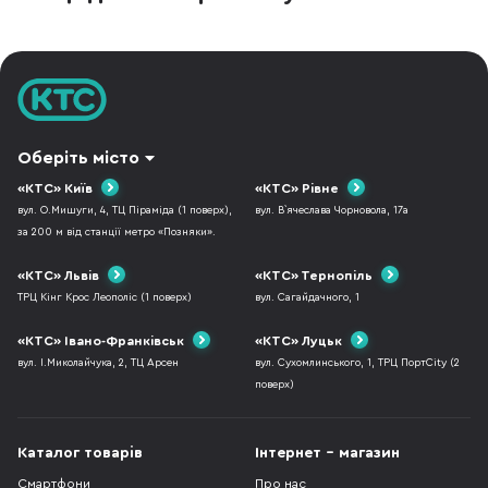
Оберіть місто
«КТС» Київ
«КТС» Рівне
вул. О.Мишуги, 4, ТЦ Піраміда (1 поверх),
вул. В`ячеслава Чорновола, 17а
за 200 м від станції метро «Позняки».
«КТС» Львів
«КТС» Тернопіль
ТРЦ Кінг Крос Леополіс (1 поверх)
вул. Сагайдачного, 1
«КТС» Івано-Франківськ
«КТС» Луцьк
вул. І.Миколайчука, 2, ТЦ Арсен
вул. Сухомлинського, 1, ТРЦ ПортCity (2
поверх)
Каталог товарів
Інтернет - магазин
Смартфони
Про нас