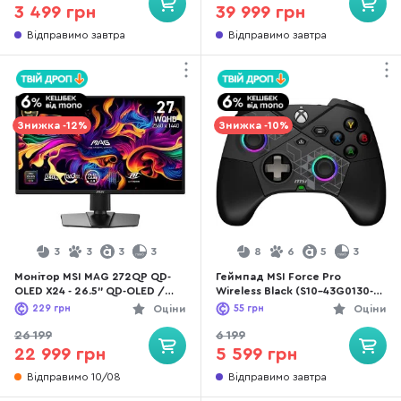
3 499 грн
39 999 грн
Відправимо завтра
Відправимо завтра
Знижка -12%
Знижка -10%
3
3
3
3
8
6
5
3
Монітор MSI MAG 272QP QD-
Геймпад MSI Force Pro
OLED X24 - 26.5" QD-OLED /
Wireless Black (S10-43G0130-
2560×1440 / 240 Гц / AMD
C54)
229
грн
Оціни
55
грн
Оціни
FreeSync Premium, Nvidia G-
Sync Compatible / Pivot / HAS
26 199
6 199
22 999 грн
5 599 грн
Відправимо 10/08
Відправимо завтра