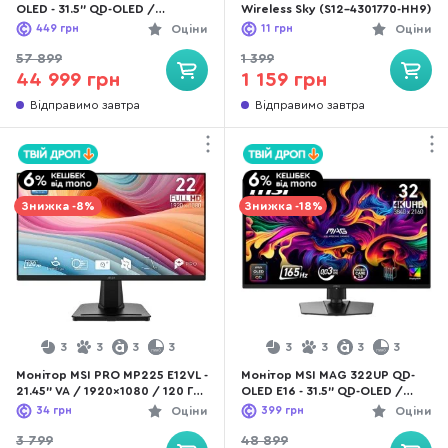
OLED - 31.5" QD-OLED /
Wireless Sky (S12-4301770-HH9)
3840×2160 / 240 Гц / Adaptive
449
грн
Оціни
11
грн
Оціни
Sync / HAS
Зараз MSI – це одним з трьох найбільших світових
57 899
1 399
виробників комп’ютерних материнських плат. Цікаво,
44 999 грн
1 159 грн
що окрім чітко налагодженого бізнесу по виробництву
Відправимо завтра
Відправимо завтра
різноманітних комп’ютерних комплектуючих,
корпорація створила ще й власну лінійку ноутбуків та
планшетів.
Знижка -8%
Знижка -18%
3
3
3
3
3
3
3
3
Монітор MSI PRO MP225 E12VL -
Монітор MSI MAG 322UP QD-
21.45" VA / 1920×1080 / 120 Гц
OLED E16 - 31.5" QD-OLED /
/ Adaptive Sync
3840×2160 / 165 Гц / Adaptive
34
грн
Оціни
399
грн
Оціни
Sync / HAS
3 799
48 899