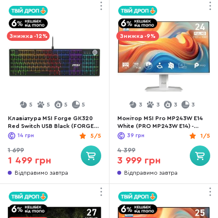
Знижка -12%
Знижка -9%
5
5
5
5
3
3
3
3
Клавіатура MSI Forge GK320
Монітор MSI Pro MP243W E14
Red Switch USB Black (FORGE
White (PRO MP243W E14) -
GK320 RED UA)
23.8" IPS / 1920×1080 / 144 Гц
14
грн
5/5
39
грн
1/5
/ Adaptive Sync
1 699
4 399
1 499 грн
3 999 грн
Відправимо завтра
Відправимо завтра