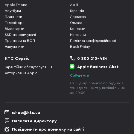
Apple iPhone
Акції
Ноутбуки
Гарантія
Планшети
Доставка
Телевізори
Оплата
Відеокарти
Контакти
SSD-накопичувачі
Магазини
Принтери та БФП
Політика конфіденційності
Навушники
Black Friday
КТС Сервіс
0 800 210-484
Apple Business Chat
Гарантійне обслуговування
Авторизація Apple
Call-центр
Call-центр працює по буднях з
9:00 до 20:00 та у вихідні з 9:00
до 20:00
ishop@ktc.ua
Написати директору
Повідомити про помилку на сайті