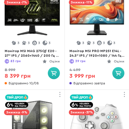
Знижка -7%
Знижка -11%
3
3
3
3
3
3
3
3
Монітор MSI MAG 275QF E20 -
Монітор MSI PRO MP251 E14L -
27" IPS / 2560×1440 / 200 Гц /
24.5" IPS / 1920×1080 / 144 Гц
AMD FreeSync Premium, Nvidia
/ Adaptive Sync
83
грн
Оціни
39
грн
Оціни
G-Sync Compatible
8 999
4 499
8 399 грн
3 999 грн
Відправимо 10/08
Відправимо завтра
Знижка -9%
Знижка -37%