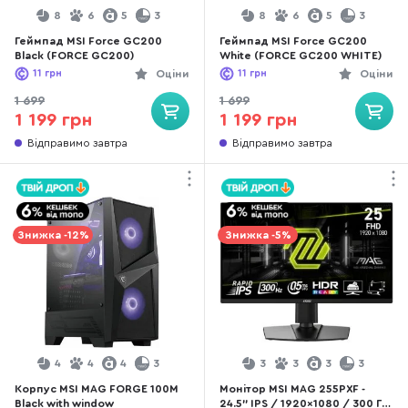
8
6
5
3
8
6
5
3
Геймпад MSI Force GC200
Геймпад MSI Force GC200
Black (FORCE GC200)
White (FORCE GC200 WHITE)
11
грн
Оціни
11
грн
Оціни
1 699
1 699
1 199 грн
1 199 грн
Відправимо завтра
Відправимо завтра
Знижка -12%
Знижка -5%
4
4
4
3
3
3
3
3
Корпус MSI MAG FORGE 100M
Монітор MSI MAG 255PXF -
Black with window
24.5" IPS / 1920×1080 / 300 Гц