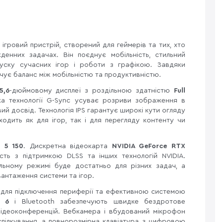
гровий пристрій, створений для геймерів та тих, хто
денних задачах. Він поєднує мобільність, стильний
уску сучасних ігор і роботи з графікою. Завдяки
чує баланс між мобільністю та продуктивністю.
5,6
-дюймовому дисплеї з роздільною здатністю
Full
ка технології G-Sync усуває розриви зображення в
ий досвід. Технологія IPS гарантує широкі кути огляду
ходить як для ігор, так і для перегляду контенту чи
 5 150
. Дискретна відеокарта
NVIDIA GeForce RTX
сть з підтримкою DLSS та інших технологій NVIDIA.
льному режимі буде достатньо для різних задач, а
антаження системи та ігор.
для підключення периферії та ефективною системою
 6
і Bluetooth забезпечують швидке бездротове
 відеоконференцій. Вебкамера і вбудований мікрофон
спілкування, а повнорозмірна клавіатура з цифровою