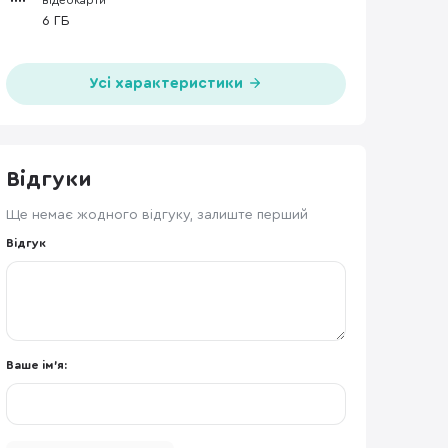
відеокарти
6 ГБ
Усі характеристики
Відгуки
Ще немає жодного відгуку, залиште перший
Відгук
Ваше ім'я: