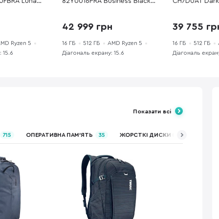
0FBRA Luna
82YU016PRA Business Black -
CH7D0AT Dark 
S 144 Гц / AMD
15.6" IPS 60 Гц / AMD Ryzen 5
60 Гц / AMD R
/ DDR5 16 ГБ
/ 7520U / DDR5 16 ГБ / PCI-
/ DDR5 16 ГБ 
н
42 999 грн
39 755 гр
2 ГБ / GeForce
E SSD 512 ГБ / Radeon 610M
ГБ / Radeon 
MD Ryzen 5
16 ГБ
512 ГБ
AMD Ryzen 5
16 ГБ
512 ГБ
 15.6
Діагональ екрану: 15.6
Діагональ екрану
Показати всі
715
ОПЕРАТИВНА ПАМ’ЯТЬ
35
ЖОРСТКІ ДИСКИ (HDD)
76