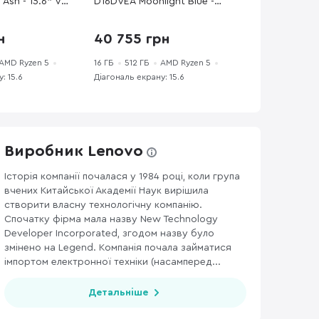
Ash - 15.6" VA
D16DVEA Moonlight Blue -
yzen 5 / 7535U
15.6" IPS 60 Гц / AMD Ryzen 5
/ PCI-E SSD 512
/ 7520U / DDR5 16 ГБ / PCI-
н
40 755 грн
Graphics
E SSD 512 ГБ / Radeon
Graphics
AMD Ryzen 5
16 ГБ
512 ГБ
AMD Ryzen 5
: 15.6
Діагональ екрану: 15.6
Виробник Lenovo
Історія компанії почалася у 1984 році, коли група
вчених Китайської Академії Наук вирішила
НАВУШНИКИ ТА ГАРНІТУРИ
122
АКСЕСУАРИ ДЛЯ МОНІТОРІВ ТА ВІДЕО
створити власну технологічну компанію.
Спочатку фірма мала назву New Technology
Developer Incorporated, згодом назву було
змінено на Legend. Компанія почала займатися
імпортом електронної техніки (насамперед...
Детальніше