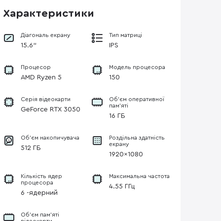
Характеристики
Діагональ екрану
Тип матриці
15.6"
IPS
Процесор
Модель процесора
AMD Ryzen 5
150
Серія відеокарти
Об’єм оперативної
пам’яті
GeForce RTX 3050
16 ГБ
Об'єм накопичувача
Роздільна здатність
екрану
512 ГБ
1920×1080
Кількість ядер
Максимальна частота
процесора
4.55 ГГц
6 -ядерний
Об’єм пам’яті