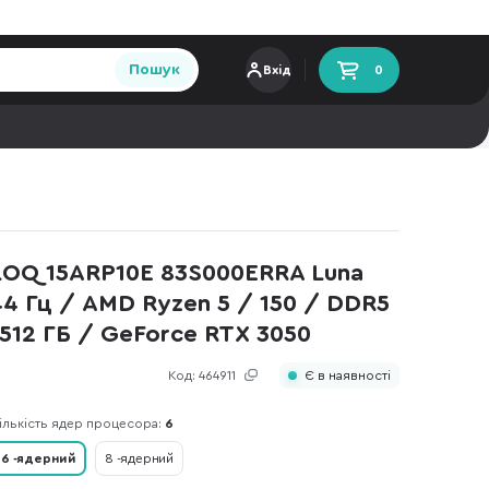
Пошук
Вхід
0
LOQ 15ARP10E 83S000ERRA Luna
144 Гц / AMD Ryzen 5 / 150 / DDR5
 512 ГБ / GeForce RTX 3050
Код:
464911
Є в наявності
ількість ядер процесора:
6
6 -ядерний
8 -ядерний