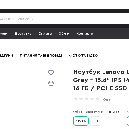
зини
Доставка
Оплата
Обмін
Контакти
ІДГУКИ
ПИТАННЯ ТА ВІДПОВІДІ
ФОТО ТА ВІДЕО
Ноутбук Lenovo 
Grey - 15.6" IPS 
16 ГБ / PCI-E SSD
Оціни
Об'єм накопичувача:
512 ГБ
К
512 ГБ
1 ТБ