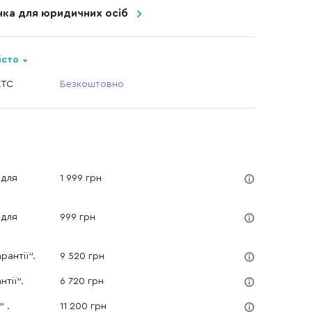
очка для юридичних осіб
істо
КТС
Безкоштовно
 для
1 999 грн
 для
999 грн
рантії".
9 520 грн
нтії".
6 720 грн
" .
11 200 грн