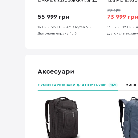
15ARP10E 83S000ERRA Luna
15AHP10 83JG0
Grey - 15.6" IPS 144 Гц / AMD
Grey - 15.6" IP
77 199
Ryzen 5 / 150 / DDR5 16 ГБ /
Ryzen 5 / 220 
55 999 грн
73 999 гр
PCI-E SSD 512 ГБ / GeForce
/ PCI-E SSD 51
RTX 3050
RTX 5050
16 ГБ
512 ГБ
AMD Ryzen 5
16 ГБ
512 ГБ
A
Діагональ екрану: 15.6
Діагональ екрану:
Аксесуари
СУМКИ ТА РЮКЗАКИ ДЛЯ НОУТБУКІВ
142
МИШІ