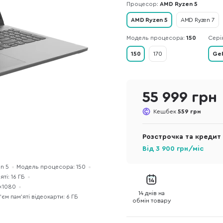
Процесор:
AMD Ryzen 5
AMD Ryzen 5
AMD Ryzen 7
Модель процесора:
150
Сері
150
170
GeF
55 999 грн
Кешбек
559 грн
Розстрочка та кредит
Від
3 900
грн/міс
n 5
Модель процесора: 150
ті: 16 ГБ
0×1080
14 днів на
єм пам’яті відеокарти: 6 ГБ
обмін товару