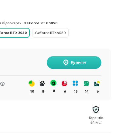
я відеокарти:
GeForce RTX 3050
orce RTX 3050
GeForce RTX 4050
Купити
8
10
8
6
15
14
6
Гарантія
24 міс.