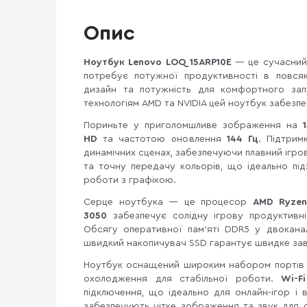
Опис
Ноутбук Lenovo LOQ 15ARP10E
— це сучасний і
потребує потужної продуктивності в повсяк
дизайн та потужність для комфортного зап
технологіям AMD та NVIDIA цей ноутбук забезпе
Пориньте у приголомшливе зображення на
1
HD
та частотою оновлення
144 Гц
. Підтрим
динамічних сценах, забезпечуючи плавний ігров
та точну передачу кольорів, що ідеально під
роботи з графікою.
Серце ноутбука — це процесор
AMD Ryzen
3050
забезпечує солідну ігрову продуктивні
Обсягу оперативної пам'яті DDR5 у двокана
швидкий накопичувач SSD гарантує швидке зав
Ноутбук оснащений широким набором портів 
охолодження для стабільної роботи.
Wi-Fi
підключення, що ідеально для онлайн-ігор і
забезпечують чітке зображення та звук для 