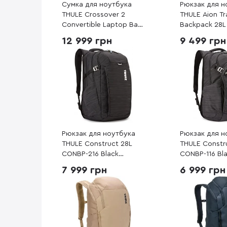
Сумка для ноутбука
Рюкзак для н
THULE Crossover 2
THULE Aion Tr
Convertible Laptop Bag
Backpack 28L
C2CB-116 Black
Dark Slate (3
12 999 грн
9 499 грн
(3205262)
Рюкзак для ноутбука
Рюкзак для н
THULE Construct 28L
THULE Constr
CONBP-216 Black
CONBP-116 Bl
(3204169)
(3204167)
7 999 грн
6 999 грн