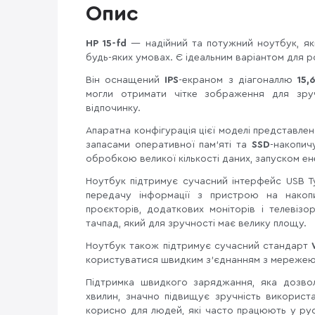
Опис
HP 15-fd
— надійний та потужний ноутбук, як
будь-яких умовах. Є ідеальним варіантом для р
Він оснащений
IPS
-екраном з діагоналлю
15,
могли отримати чітке зображення для зру
відпочинку.
Апаратна конфігурація цієї моделі представл
запасами оперативної пам'яті та
SSD
-накопич
обробкою великої кількості даних, запуском е
Ноутбук підтримує сучасний інтерфейс USB T
передачу інформації з пристрою на накоп
проєкторів, додаткових моніторів і телевізо
тачпад, який для зручності має велику площу.
Ноутбук також підтримує сучасний стандарт
користуватися швидким з'єднанням з мережею
Підтримка швидкого заряджання, яка дозво
хвилин, значно підвищує зручність викорис
корисно для людей, які часто працюють у ру