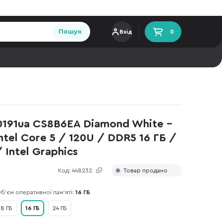
Пошук
Вхід
0
0191ua CS8B6EA Diamond White -
Intel Core 5 / 120U / DDR5 16 ГБ /
 Intel Graphics
Код:
448232
Товар продано
б’єм оперативної пам’яті:
16 ГБ
8 ГБ
16 ГБ
24 ГБ