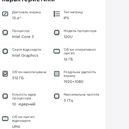
Діагональ екрану
Тип матриці
15.6"
IPS
Процесор
Модель процесора
Intel Core 5
120U
Серія відеокарти
Об’єм оперативної
пам’яті
Intel Graphics
16 ГБ
Об'єм накопичувача
Роздільна здатність
екрану
512 ГБ
1920×1080
Кількість ядер
Максимальна частота
процесора
5 ГГц
10 -ядерний
Об’єм пам’яті
відеокарти
UMA