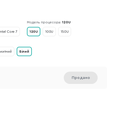
Модель процесора:
120U
Intel Core 7
120U
100U
150U
акитний
Білий
Продано