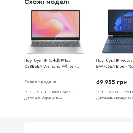
Схожі моделі
Ноутбук HP 15-fd0191ua
Ноутбук HP Victus
CS8B6EA Diamond White -
BW7L6EA Blue - 15.
15.6" IPS 60 Гц / Intel Core 5 /
/ Intel Core 5 / 2
120U / DDR5 16 ГБ / PCI-E SSD
ГБ / PCI-E SSD 512
69 955 грн
Товар продано
512 ГБ / Intel Graphics
GeForce RTX 5050
16 ГБ
512 ГБ
Intel Core 5
16 ГБ
512 ГБ
Intel
Діагональ екрану: 15.6
Діагональ екрану: 15.