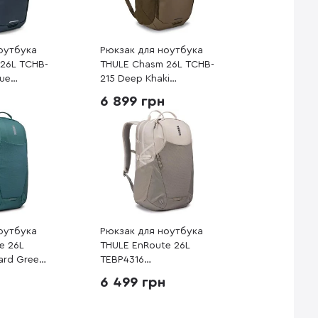
оутбука
Рюкзак для ноутбука
26L TCHB-
THULE Chasm 26L TCHB-
lue
215 Deep Khaki
(3205223)
6 899 грн
оутбука
Рюкзак для ноутбука
e 26L
THULE EnRoute 26L
ard Green
TEBP4316
Pelican/Vetiver
6 499 грн
(3204848)