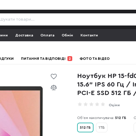
зини
Доставка
Оплата
Обмін
Контакти
ІДГУКИ
ПИТАННЯ ТА ВІДПОВІДІ
2
ФОТО ТА ВІДЕО
Ноутбук HP 15-fd
15.6" IPS 60 Гц / 
PCI-E SSD 512 ГБ /
Оціни
Об'єм накопичувача:
512 ГБ
О
512 ГБ
1 ТБ