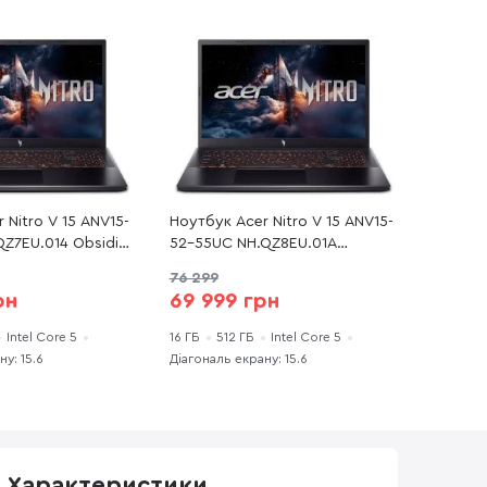
 Nitro V 15 ANV15-
Ноутбук Acer Nitro V 15 ANV15-
QZ7EU.014 Obsidian
52-55UC NH.QZ8EU.01A
IPS 165 Гц / Intel
Obsidian Black - 15.6" IPS 165 Гц
76 299
H / DDR4 16 ГБ /
/ Intel Core 5 / 210H / DDR4 16
рн
69 999 грн
2 ГБ / GeForce RTX
ГБ / PCI-E SSD 512 ГБ /
GeForce RTX 5060
Intel Core 5
16 ГБ
512 ГБ
Intel Core 5
у: 15.6
Діагональ екрану: 15.6
Характеристики