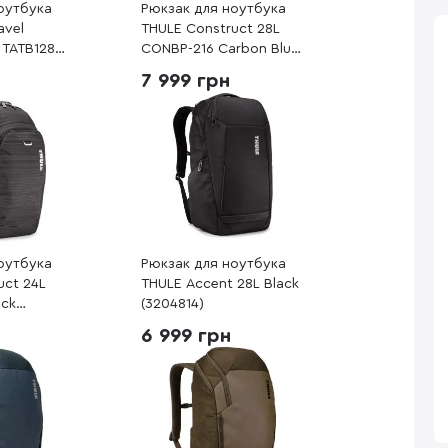
оутбука
Рюкзак для ноутбука
avel
THULE Construct 28L
 TATB128
CONBP-216 Carbon Blue
205018)
(3204170)
7 999 грн
оутбука
Рюкзак для ноутбука
uct 24L
THULE Accent 28L Black
ack
(3204814)
6 999 грн