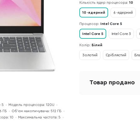
Кількість ядер процесора:
10
10 -ядерний
6 -ядерний
Процесор:
Intel Core 5
Intel Core 5
Intel Core 3
Колір:
Білий
Золотий
Сріблястий
Бл
Товар продано
 5
Модель процесора: 120U
6 ГБ
Об'єм накопичувача: 512 ГБ
сора: 10
Максимальна частота: 5