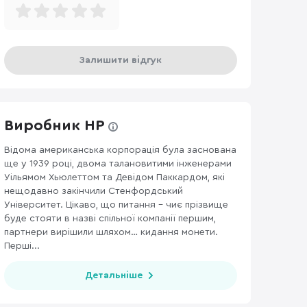
Залишити відгук
Виробник HP
Відома американська корпорація була заснована
ще у 1939 році, двома талановитими інженерами
ВІДЕОКАБЕЛІ
229
ДЖОЙСТИКИ, РУЛІ ТА ГЕЙМПАДИ
111
WI-FI Р
Уільямом Хьюлеттом та Девідом Паккардом, які
нещодавно закінчили Стенфордський
Університет. Цікаво, що питання – чиє прізвище
буде стояти в назві спільної компанії першим,
партнери вирішили шляхом… кидання монети.
Перші...
Детальніше