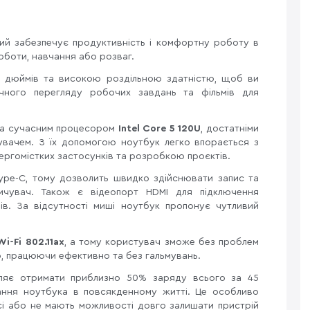
ий забезпечує продуктивність і комфортну роботу в
оботи, навчання або розваг.
6
дюймів та високою роздільною здатністю, щоб ви
чного перегляду робочих завдань та фільмів для
ена сучасним процесором
Intel Core 5 120U
,
достатніми
увачем. З їх допомогою ноутбук легко впорається з
нергомістких застосунків та розробкою проєктів.
ype-C, тому дозволить швидко здійснювати запис та
ичувач. Також є відеопорт HDMI для підключення
рів. За відсутності миші ноутбук пропонує чутливий
Wi-Fi 802.11ax
, а тому користувач зможе без проблем
, працюючи ефективно та без гальмувань.
ляє отримати приблизно 50% заряду всього за 45
тання ноутбука в повсякденному житті. Це особливо
сі або не мають можливості довго залишати пристрій