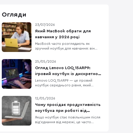
Огляди
23/07/2026
Який MacBook обрати для
навчання у 2026 році
MacBook часто розглядають як
зручний ноутбук для навчання: він
легкий, довго працює без розетки та
добре взаємодіє з iPhone та iPad. Але
25/05/2026
вдалий вибір визначає не логотип на
кришці, а те, чи запускає він усі
Огляд Lenovo LOQ 15ARP9:
потрібні програми і чи вистачить його
ігровий ноутбук із дискретною
ресурсів на кілька років. Для
графікою, DDR5 та екраном 144
Lenovo LOQ 15ARP9 — це ігровий
презентацій, рефератів,
ноутбук середнього рівня, який
Гц
орієнтований на тих, хто шукає баланс
між продуктивністю у грі та
12/05/2026
повсякденною функціональністю.
Модель не намагається бути
Чому просідає продуктивність
надтонкою або ультрапортативною —
ноутбука при роботі від
вона пропонує конкретне поєднання
батареї?
Якщо ноутбук стає повільнішим після
компонентів: процесор AMD Ryzen 5
від’єднання від мережі, це часто
7235HS, диск
нормально, а не ознака поломки. У
Windows режими живлення можна